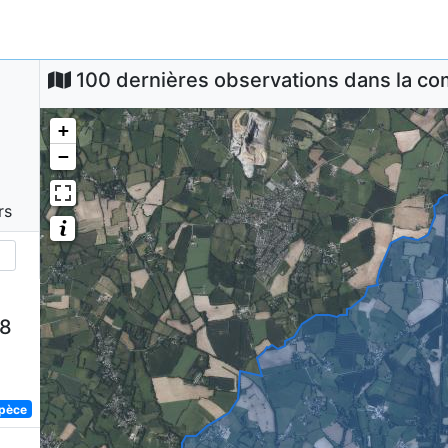
100 dernières observations dans la 
+
−
rs
58
spèce