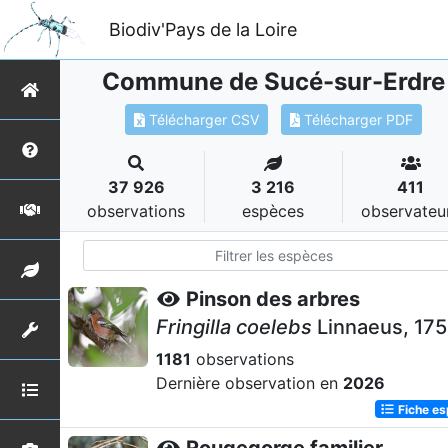
Biodiv'Pays de la Loire
Commune de Sucé-sur-Erdre
Télécharger CSV
Télécharger PDF
37 926
3 216
411
observations
espèces
observateu
Pinson des arbres
Fringilla coelebs
Linnaeus, 17
1181
observations
Dernière observation en
2026
Fiche e