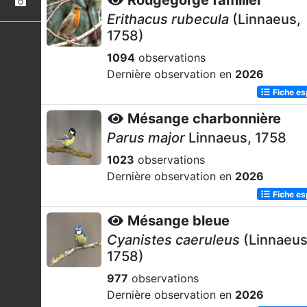
Rougegorge familier
Erithacus rubecula
(Linnaeus,
1758)
1094
observations
Dernière observation en
2026
Fiche e
Mésange charbonnière
Parus major
Linnaeus, 1758
1023
observations
Dernière observation en
2026
Fiche e
Mésange bleue
Cyanistes caeruleus
(Linnaeus
1758)
977
observations
Dernière observation en
2026