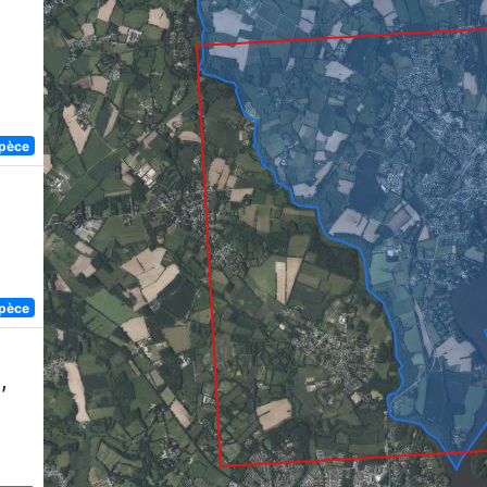
spèce
spèce
,