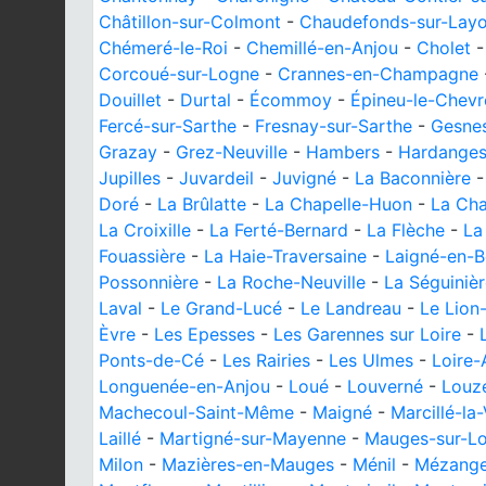
Châtillon-sur-Colmont
-
Chaudefonds-sur-Lay
Chémeré-le-Roi
-
Chemillé-en-Anjou
-
Cholet
Corcoué-sur-Logne
-
Crannes-en-Champagne
Douillet
-
Durtal
-
Écommoy
-
Épineu-le-Chevr
Fercé-sur-Sarthe
-
Fresnay-sur-Sarthe
-
Gesnes
Grazay
-
Grez-Neuville
-
Hambers
-
Hardange
Jupilles
-
Juvardeil
-
Juvigné
-
La Baconnière
Doré
-
La Brûlatte
-
La Chapelle-Huon
-
La Cha
La Croixille
-
La Ferté-Bernard
-
La Flèche
-
La
Fouassière
-
La Haie-Traversaine
-
Laigné-en-B
Possonnière
-
La Roche-Neuville
-
La Séguiniè
Laval
-
Le Grand-Lucé
-
Le Landreau
-
Le Lion
Èvre
-
Les Epesses
-
Les Garennes sur Loire
-
Ponts-de-Cé
-
Les Rairies
-
Les Ulmes
-
Loire-
Longuenée-en-Anjou
-
Loué
-
Louverné
-
Louz
Machecoul-Saint-Même
-
Maigné
-
Marcillé-la-
Laillé
-
Martigné-sur-Mayenne
-
Mauges-sur-Lo
Milon
-
Mazières-en-Mauges
-
Ménil
-
Mézange