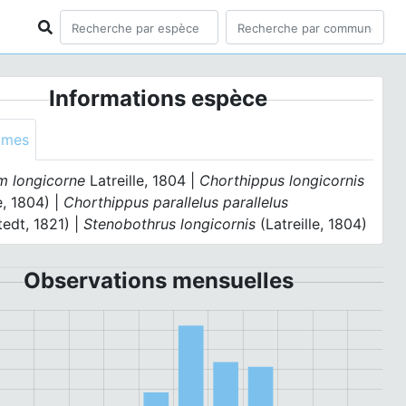
Informations espèce
ymes
m longicorne
Latreille, 1804 |
Chorthippus longicornis
le, 1804) |
Chorthippus parallelus parallelus
tedt, 1821) |
Stenobothrus longicornis
(Latreille, 1804)
Observations mensuelles