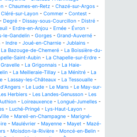
on
-
Chaumes-en-Retz
-
Chazé-sur-Argos
-
-
Cléré-sur-Layon
-
Commer
-
Contest
-
-
Degré
-
Dissay-sous-Courcillon
-
Distré
-
euil
-
Erdre-en-Anjou
-
Ernée
-
Évron
-
-le-Gandelin
-
Gorges
-
Grand-Auverné
-
s
-
Indre
-
Joué-en-Charnie
-
Jublains
-
-
La Bazouge-de-Chemeré
-
La Boissière-du-
pelle-Saint-Aubin
-
La Chapelle-sur-Erdre
-
 Gravelle
-
La Grigonnais
-
La Haie-
elin
-
La Meilleraie-Tillay
-
La Ménitré
-
La
re
-
Lassay-les-Châteaux
-
La Tessoualle
-
-d'Angers
-
Le Lude
-
Le Mans
-
Le May-sur-
Les Herbiers
-
Les Landes-Genusson
-
Les
Authion
-
Loireauxence
-
Longué-Jumelles
-
es
-
Luché-Pringé
-
Lys-Haut-Layon
-
Ville
-
Mareil-en-Champagne
-
Marigné-
ire
-
Maulévrier
-
Mayenne
-
Mayet
-
Mazé-
rs
-
Moisdon-la-Rivière
-
Moncé-en-Belin
-