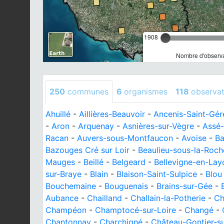
1908
Nombre d'observa
250
communes
6
organismes
118
observat
Ahuillé
-
Aillières-Beauvoir
-
Ancenis-Saint-Gé
-
Aron
-
Arquenay
-
Asnières-sur-Vègre
-
Assé-
Racan
-
Auvers-sous-Montfaucon
-
Avoise
-
Ba
Bazouges Cré sur Loir
-
Beaulieu-sous-la-Roch
Mauges
-
Beillé
-
Belgeard
-
Bellevigne-en-Lay
sur-Braye
-
Blain
-
Blaison-Saint-Sulpice
-
Blou
Bouchemaine
-
Bouguenais
-
Brains-sur-Gée
-
Aubance
-
Chailland
-
Challain-la-Potherie
-
Ch
Champéon
-
Champtocé-sur-Loire
-
Changé
-
Chantonnay
-
Charchigné
-
Château-Gontier-s