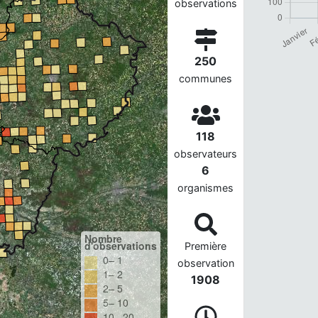
observations
250
communes
118
observateurs
6
organismes
Nombre
d'observations
Première
0– 1
observation
1– 2
1908
2– 5
5– 10
10– 20