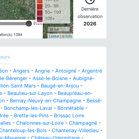
20– 50
Dernière
50– 100
observation
100+
2026
2026
30 km
tion(s): 1394
Leaflet
| ©
IGN
eurs
réon
-
Angers
-
Angrie
-
Antoigné
-
Argentré
le-Bérenger
-
Assé-le-Boisne
-
Aubigné-
llon-Saint Mars
-
Baugé-en-Anjou
-
e
-
Beaulieu-sur-Layon
-
Beaupréau-en-
on
-
Bernay-Neuvy-en-Champagne
-
Bessé-
-
Bonchamp-lès-Laval
-
Bonnétable
-
Brée
-
Brette-les-Pins
-
Brissac Loire
alles
-
Chalonnes-sur-Loire
-
Champagné
-
Chanteloup-les-Bois
-
Chantenay-Villedieu
-
ur-Mayenne
-
Château-l'Hermitage
-