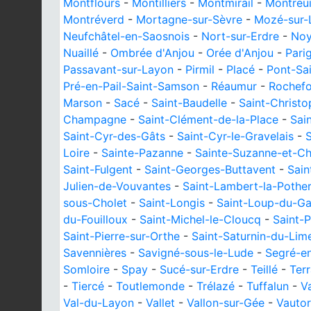
Montflours
-
Montilliers
-
Montmirail
-
Montreui
Montréverd
-
Mortagne-sur-Sèvre
-
Mozé-sur-
Neufchâtel-en-Saosnois
-
Nort-sur-Erdre
-
Noy
Nuaillé
-
Ombrée d'Anjou
-
Orée d'Anjou
-
Pari
Passavant-sur-Layon
-
Pirmil
-
Placé
-
Pont-Sai
Pré-en-Pail-Saint-Samson
-
Réaumur
-
Rochefo
Marson
-
Sacé
-
Saint-Baudelle
-
Saint-Christ
Champagne
-
Saint-Clément-de-la-Place
-
Sai
Saint-Cyr-des-Gâts
-
Saint-Cyr-le-Gravelais
-
Loire
-
Sainte-Pazanne
-
Sainte-Suzanne-et-
Saint-Fulgent
-
Saint-Georges-Buttavent
-
Sain
Julien-de-Vouvantes
-
Saint-Lambert-la-Pother
sous-Cholet
-
Saint-Longis
-
Saint-Loup-du-Ga
du-Fouilloux
-
Saint-Michel-le-Cloucq
-
Saint-P
Saint-Pierre-sur-Orthe
-
Saint-Saturnin-du-Lim
Savennières
-
Savigné-sous-le-Lude
-
Segré-en
Somloire
-
Spay
-
Sucé-sur-Erdre
-
Teillé
-
Ter
-
Tiercé
-
Toutlemonde
-
Trélazé
-
Tuffalun
-
V
Val-du-Layon
-
Vallet
-
Vallon-sur-Gée
-
Vautor