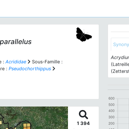
parallelus
Synon
Acrydiu
e :
Acrididae
Sous-Famille :
(Latreil
re :
Pseudochorthippus
(Zetters
1 394