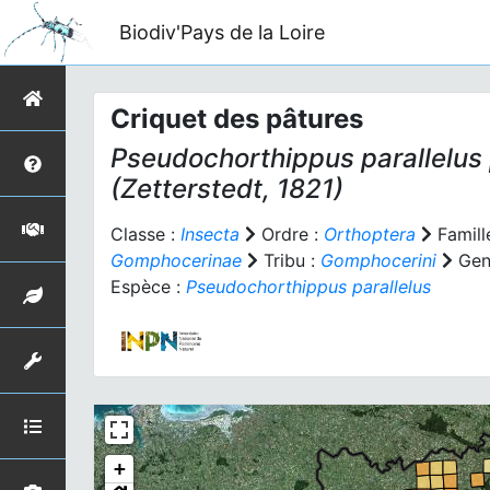
Biodiv'Pays de la Loire
Criquet des pâtures
Pseudochorthippus parallelus 
(Zetterstedt, 1821)
Classe :
Insecta
Ordre :
Orthoptera
Famill
Gomphocerinae
Tribu :
Gomphocerini
Gen
Espèce :
Pseudochorthippus parallelus
+