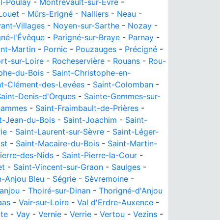
l-Poulay
-
Montrevault-sur-Èvre
-
Louet
-
Mûrs-Erigné
-
Nalliers
-
Neau
-
ant-Villages
-
Noyen-sur-Sarthe
-
Nozay
-
gné-l'Évêque
-
Parigné-sur-Braye
-
Parnay
-
nt-Martin
-
Pornic
-
Pouzauges
-
Précigné
-
rt-sur-Loire
-
Rocheservière
-
Rouans
-
Rou-
ophe-du-Bois
-
Saint-Christophe-en-
nt-Clément-des-Levées
-
Saint-Colomban
-
Saint-Denis-d'Orques
-
Sainte-Gemmes-sur-
Chammes
-
Saint-Fraimbault-de-Prières
-
t-Jean-du-Bois
-
Saint-Joachim
-
Saint-
ie
-
Saint-Laurent-sur-Sèvre
-
Saint-Léger-
st
-
Saint-Macaire-du-Bois
-
Saint-Martin-
ierre-des-Nids
-
Saint-Pierre-la-Cour
-
et
-
Saint-Vincent-sur-Graon
-
Saulges
-
-Anjou Bleu
-
Ségrie
-
Sèvremoine
-
ranjou
-
Thoiré-sur-Dinan
-
Thorigné-d'Anjou
aas
-
Vair-sur-Loire
-
Val d'Erdre-Auxence
-
te
-
Vay
-
Vernie
-
Verrie
-
Vertou
-
Vezins
-