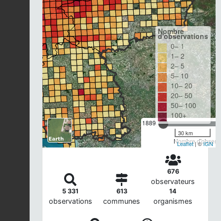
Nombre
d'observations
0– 1
1– 2
2– 5
5– 10
10– 20
20– 50
50– 100
100+
1889
30 km
Nombre d'observa
Leaflet
| ©
IGN
676
observateurs
5 331
613
14
observations
communes
organismes