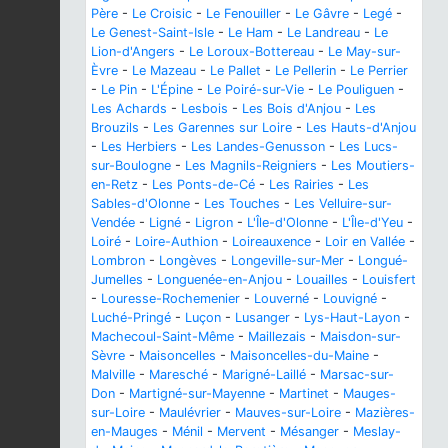
Père
-
Le Croisic
-
Le Fenouiller
-
Le Gâvre
-
Legé
-
Le Genest-Saint-Isle
-
Le Ham
-
Le Landreau
-
Le
Lion-d'Angers
-
Le Loroux-Bottereau
-
Le May-sur-
Èvre
-
Le Mazeau
-
Le Pallet
-
Le Pellerin
-
Le Perrier
-
Le Pin
-
L'Épine
-
Le Poiré-sur-Vie
-
Le Pouliguen
-
Les Achards
-
Lesbois
-
Les Bois d'Anjou
-
Les
Brouzils
-
Les Garennes sur Loire
-
Les Hauts-d'Anjou
-
Les Herbiers
-
Les Landes-Genusson
-
Les Lucs-
sur-Boulogne
-
Les Magnils-Reigniers
-
Les Moutiers-
en-Retz
-
Les Ponts-de-Cé
-
Les Rairies
-
Les
Sables-d'Olonne
-
Les Touches
-
Les Velluire-sur-
Vendée
-
Ligné
-
Ligron
-
L'Île-d'Olonne
-
L'Île-d'Yeu
-
Loiré
-
Loire-Authion
-
Loireauxence
-
Loir en Vallée
-
Lombron
-
Longèves
-
Longeville-sur-Mer
-
Longué-
Jumelles
-
Longuenée-en-Anjou
-
Louailles
-
Louisfert
-
Louresse-Rochemenier
-
Louverné
-
Louvigné
-
Luché-Pringé
-
Luçon
-
Lusanger
-
Lys-Haut-Layon
-
Machecoul-Saint-Même
-
Maillezais
-
Maisdon-sur-
Sèvre
-
Maisoncelles
-
Maisoncelles-du-Maine
-
Malville
-
Maresché
-
Marigné-Laillé
-
Marsac-sur-
Don
-
Martigné-sur-Mayenne
-
Martinet
-
Mauges-
sur-Loire
-
Maulévrier
-
Mauves-sur-Loire
-
Mazières-
en-Mauges
-
Ménil
-
Mervent
-
Mésanger
-
Meslay-