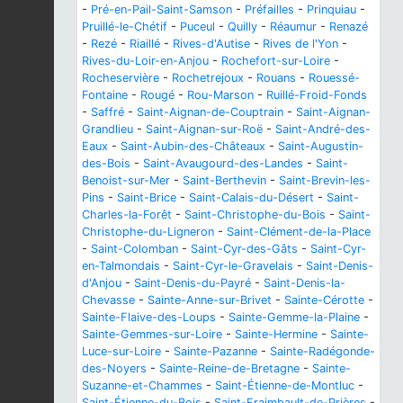
-
Pré-en-Pail-Saint-Samson
-
Préfailles
-
Prinquiau
-
Pruillé-le-Chétif
-
Puceul
-
Quilly
-
Réaumur
-
Renazé
-
Rezé
-
Riaillé
-
Rives-d'Autise
-
Rives de l'Yon
-
Rives-du-Loir-en-Anjou
-
Rochefort-sur-Loire
-
Rocheservière
-
Rochetrejoux
-
Rouans
-
Rouessé-
Fontaine
-
Rougé
-
Rou-Marson
-
Ruillé-Froid-Fonds
-
Saffré
-
Saint-Aignan-de-Couptrain
-
Saint-Aignan-
Grandlieu
-
Saint-Aignan-sur-Roë
-
Saint-André-des-
Eaux
-
Saint-Aubin-des-Châteaux
-
Saint-Augustin-
des-Bois
-
Saint-Avaugourd-des-Landes
-
Saint-
Benoist-sur-Mer
-
Saint-Berthevin
-
Saint-Brevin-les-
Pins
-
Saint-Brice
-
Saint-Calais-du-Désert
-
Saint-
Charles-la-Forêt
-
Saint-Christophe-du-Bois
-
Saint-
Christophe-du-Ligneron
-
Saint-Clément-de-la-Place
-
Saint-Colomban
-
Saint-Cyr-des-Gâts
-
Saint-Cyr-
en-Talmondais
-
Saint-Cyr-le-Gravelais
-
Saint-Denis-
d'Anjou
-
Saint-Denis-du-Payré
-
Saint-Denis-la-
Chevasse
-
Sainte-Anne-sur-Brivet
-
Sainte-Cérotte
-
Sainte-Flaive-des-Loups
-
Sainte-Gemme-la-Plaine
-
Sainte-Gemmes-sur-Loire
-
Sainte-Hermine
-
Sainte-
Luce-sur-Loire
-
Sainte-Pazanne
-
Sainte-Radégonde-
des-Noyers
-
Sainte-Reine-de-Bretagne
-
Sainte-
Suzanne-et-Chammes
-
Saint-Étienne-de-Montluc
-
Saint-Étienne-du-Bois
-
Saint-Fraimbault-de-Prières
-