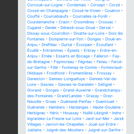
Corcoué-sur-Logne
-
Cordemais
-
Corsept
-
Corzé
-
Cossé-en-Champagne
-
Cossé-le-Vivien
-
Couëron
-
Couffé
-
Courcebœufs
-
Courcelles-la-Forêt
-
Courdemanche
-
Craon
-
Crosmières
-
Crossac
-
Cugand
-
Denée
-
Dénezé-sous-Doué
-
Derval
-
Dissay-sous-Courcillon
-
Divatte-sur-Loire
-
Doix lès
Fontaines
-
Dompierre-sur-Yon
-
Donges
-
Doué-en-
Anjou
-
Drefféac
-
Durtal
-
Écorpain
-
Écouflant
-
Écuillé
-
Entrammes
-
Épieds
-
Erbray
-
Erdre-en-
Anjou
-
Ernée
-
Essarts en Bocage
-
Falleron
-
Fay-
de-Bretagne
-
Faymoreau
-
Fégréac
-
Feneu
-
Fercé-
sur-Sarthe
-
Fillé
-
Fontenay-le-Comte
-
Fontevraud-
l'Abbaye
-
Froidfond
-
Fromentières
-
Frossay
-
Geneston
-
Gennes-Longuefuye
-
Gennes-Val-de-
Loire
-
Gesnes
-
Gesnes-le-Gandelin
-
Gétigné
-
Givrand
-
Gorges
-
Grand-Auverné
-
Grandchamps-
des-Fontaines
-
Grand'Landes
-
Grazay
-
Grez-
Neuville
-
Grues
-
Guémené-Penfao
-
Guenrouet
-
Guérande
-
Hambers
-
Hardanges
-
Haute-Goulaine
-
Herbignac
-
Héric
-
Houssay
-
Huillé-Lézigné
-
Indre
-
Ingrandes-Le Fresne sur Loire
-
Jard-sur-Mer
-
Jarzé
Villages
-
Javron-les-Chapelles
-
Joué-sur-Erdre
-
Jublains
-
Juigné-des-Moutiers
-
Juigné-sur-Sarthe
-