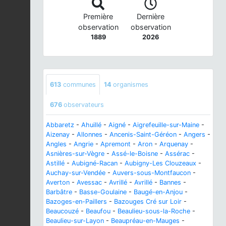
Première
Dernière
observation
observation
1889
2026
613
communes
14
organismes
676
observateurs
Abbaretz
-
Ahuillé
-
Aigné
-
Aigrefeuille-sur-Maine
-
Aizenay
-
Allonnes
-
Ancenis-Saint-Géréon
-
Angers
-
Angles
-
Angrie
-
Apremont
-
Aron
-
Arquenay
-
Asnières-sur-Vègre
-
Assé-le-Boisne
-
Assérac
-
Astillé
-
Aubigné-Racan
-
Aubigny-Les Clouzeaux
-
Auchay-sur-Vendée
-
Auvers-sous-Montfaucon
-
Averton
-
Avessac
-
Avrillé
-
Avrillé
-
Bannes
-
Barbâtre
-
Basse-Goulaine
-
Baugé-en-Anjou
-
Bazoges-en-Paillers
-
Bazouges Cré sur Loir
-
Beaucouzé
-
Beaufou
-
Beaulieu-sous-la-Roche
-
Beaulieu-sur-Layon
-
Beaupréau-en-Mauges
-