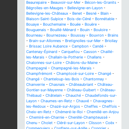
Beaurepaire
-
Beauvoir-sur-Mer
-
Bécon-les-Granits
-
Bégrolles-en-Mauges
-
Bellevigne-en-Layon
-
Bellevigne-les-Châteaux
-
Benet
-
Besné
-
Blain
-
Blaison-Saint-Sulpice
-
Bois-de-Céné
-
Bonnétable
-
Bouaye
-
Bouchemaine
-
Bouée
-
Bouère
-
Bouguenais
-
Bouillé-Ménard
-
Bouin
-
Bouloire
-
Bourneau
-
Bournezeau
-
Boussay
-
Bouvron
-
Brains
-
Brain-sur-Allonnes
-
Bretignolles-sur-Mer
-
Briollay
-
Brissac Loire Aubance
-
Campbon
-
Candé
-
Cantenay-Épinard
-
Carquefou
-
Casson
-
Chaillé-
les-Marais
-
Challain-la-Potherie
-
Challans
-
Chalonnes-sur-Loire
-
Châlons-du-Maine
-
Champagné
-
Champagné-les-Marais
-
Champfrémont
-
Champtocé-sur-Loire
-
Changé
-
Changé
-
Chanteloup-les-Bois
-
Chantonnay
-
Chanverrie
-
Chasnais
-
Châteaubriant
-
Château-
Gontier-sur-Mayenne
-
Château-Guibert
-
Château-
Thébaud
-
Châtelain
-
Chauché
-
Chaudefonds-sur-
Layon
-
Chaumes-en-Retz
-
Chauvé
-
Chavagnes-
les-Redoux
-
Chazé-sur-Argos
-
Cheffes
-
Cheffois
-
Cheix-en-Retz
-
Chémeré-le-Roi
-
Chemillé-en-Anjou
-
Chemiré-en-Charnie
-
Chenillé-Champteussé
-
Chenu
-
Cholet
-
Cléré-sur-Layon
-
Clisson
-
Coëx
-
Commequiers
-
Conflans-sur-Anille
-
Congrier
-