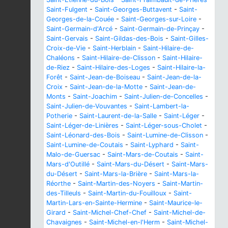
Saint-Fulgent
-
Saint-Georges-Buttavent
-
Saint-
Georges-de-la-Couée
-
Saint-Georges-sur-Loire
-
Saint-Germain-d'Arcé
-
Saint-Germain-de-Prinçay
-
Saint-Gervais
-
Saint-Gildas-des-Bois
-
Saint-Gilles-
Croix-de-Vie
-
Saint-Herblain
-
Saint-Hilaire-de-
Chaléons
-
Saint-Hilaire-de-Clisson
-
Saint-Hilaire-
de-Riez
-
Saint-Hilaire-des-Loges
-
Saint-Hilaire-la-
Forêt
-
Saint-Jean-de-Boiseau
-
Saint-Jean-de-la-
Croix
-
Saint-Jean-de-la-Motte
-
Saint-Jean-de-
Monts
-
Saint-Joachim
-
Saint-Julien-de-Concelles
-
Saint-Julien-de-Vouvantes
-
Saint-Lambert-la-
Potherie
-
Saint-Laurent-de-la-Salle
-
Saint-Léger
-
Saint-Léger-de-Linières
-
Saint-Léger-sous-Cholet
-
Saint-Léonard-des-Bois
-
Saint-Lumine-de-Clisson
-
Saint-Lumine-de-Coutais
-
Saint-Lyphard
-
Saint-
Malo-de-Guersac
-
Saint-Mars-de-Coutais
-
Saint-
Mars-d'Outillé
-
Saint-Mars-du-Désert
-
Saint-Mars-
du-Désert
-
Saint-Mars-la-Brière
-
Saint-Mars-la-
Réorthe
-
Saint-Martin-des-Noyers
-
Saint-Martin-
des-Tilleuls
-
Saint-Martin-du-Fouilloux
-
Saint-
Martin-Lars-en-Sainte-Hermine
-
Saint-Maurice-le-
Girard
-
Saint-Michel-Chef-Chef
-
Saint-Michel-de-
Chavaignes
-
Saint-Michel-en-l'Herm
-
Saint-Michel-