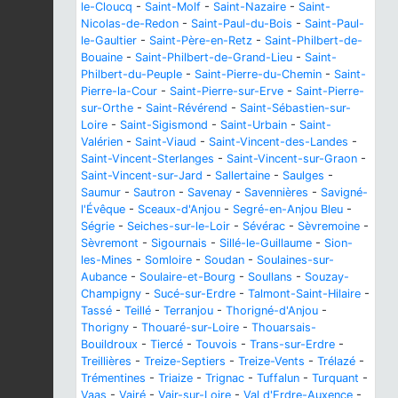
le-Cloucq
-
Saint-Molf
-
Saint-Nazaire
-
Saint-
Nicolas-de-Redon
-
Saint-Paul-du-Bois
-
Saint-Paul-
le-Gaultier
-
Saint-Père-en-Retz
-
Saint-Philbert-de-
Bouaine
-
Saint-Philbert-de-Grand-Lieu
-
Saint-
Philbert-du-Peuple
-
Saint-Pierre-du-Chemin
-
Saint-
Pierre-la-Cour
-
Saint-Pierre-sur-Erve
-
Saint-Pierre-
sur-Orthe
-
Saint-Révérend
-
Saint-Sébastien-sur-
Loire
-
Saint-Sigismond
-
Saint-Urbain
-
Saint-
Valérien
-
Saint-Viaud
-
Saint-Vincent-des-Landes
-
Saint-Vincent-Sterlanges
-
Saint-Vincent-sur-Graon
-
Saint-Vincent-sur-Jard
-
Sallertaine
-
Saulges
-
Saumur
-
Sautron
-
Savenay
-
Savennières
-
Savigné-
l'Évêque
-
Sceaux-d'Anjou
-
Segré-en-Anjou Bleu
-
Ségrie
-
Seiches-sur-le-Loir
-
Sévérac
-
Sèvremoine
-
Sèvremont
-
Sigournais
-
Sillé-le-Guillaume
-
Sion-
les-Mines
-
Somloire
-
Soudan
-
Soulaines-sur-
Aubance
-
Soulaire-et-Bourg
-
Soullans
-
Souzay-
Champigny
-
Sucé-sur-Erdre
-
Talmont-Saint-Hilaire
-
Tassé
-
Teillé
-
Terranjou
-
Thorigné-d'Anjou
-
Thorigny
-
Thouaré-sur-Loire
-
Thouarsais-
Bouildroux
-
Tiercé
-
Touvois
-
Trans-sur-Erdre
-
Treillières
-
Treize-Septiers
-
Treize-Vents
-
Trélazé
-
Trémentines
-
Triaize
-
Trignac
-
Tuffalun
-
Turquant
-
Vaas
-
Vairé
-
Vair-sur-Loire
-
Val d'Erdre-Auxence
-