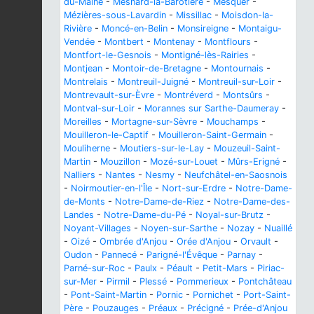
du-Maine
-
Mesnard-la-Barotière
-
Mesquer
-
Mézières-sous-Lavardin
-
Missillac
-
Moisdon-la-
Rivière
-
Moncé-en-Belin
-
Monsireigne
-
Montaigu-
Vendée
-
Montbert
-
Montenay
-
Montflours
-
Montfort-le-Gesnois
-
Montigné-lès-Rairies
-
Montjean
-
Montoir-de-Bretagne
-
Montournais
-
Montrelais
-
Montreuil-Juigné
-
Montreuil-sur-Loir
-
Montrevault-sur-Èvre
-
Montréverd
-
Montsûrs
-
Montval-sur-Loir
-
Morannes sur Sarthe-Daumeray
-
Moreilles
-
Mortagne-sur-Sèvre
-
Mouchamps
-
Mouilleron-le-Captif
-
Mouilleron-Saint-Germain
-
Mouliherne
-
Moutiers-sur-le-Lay
-
Mouzeuil-Saint-
Martin
-
Mouzillon
-
Mozé-sur-Louet
-
Mûrs-Erigné
-
Nalliers
-
Nantes
-
Nesmy
-
Neufchâtel-en-Saosnois
-
Noirmoutier-en-l'Île
-
Nort-sur-Erdre
-
Notre-Dame-
de-Monts
-
Notre-Dame-de-Riez
-
Notre-Dame-des-
Landes
-
Notre-Dame-du-Pé
-
Noyal-sur-Brutz
-
Noyant-Villages
-
Noyen-sur-Sarthe
-
Nozay
-
Nuaillé
-
Oizé
-
Ombrée d'Anjou
-
Orée d'Anjou
-
Orvault
-
Oudon
-
Pannecé
-
Parigné-l'Évêque
-
Parnay
-
Parné-sur-Roc
-
Paulx
-
Péault
-
Petit-Mars
-
Piriac-
sur-Mer
-
Pirmil
-
Plessé
-
Pommerieux
-
Pontchâteau
-
Pont-Saint-Martin
-
Pornic
-
Pornichet
-
Port-Saint-
Père
-
Pouzauges
-
Préaux
-
Précigné
-
Prée-d'Anjou