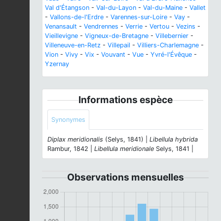
Val d'Étangson
-
Val-du-Layon
-
Val-du-Maine
-
Vallet
-
Vallons-de-l'Erdre
-
Varennes-sur-Loire
-
Vay
-
Venansault
-
Vendrennes
-
Verrie
-
Vertou
-
Vezins
-
Vieillevigne
-
Vigneux-de-Bretagne
-
Villebernier
-
Villeneuve-en-Retz
-
Villepail
-
Villiers-Charlemagne
-
Vion
-
Vivy
-
Vix
-
Vouvant
-
Vue
-
Yvré-l'Évêque
-
Yzernay
Informations espèce
Synonymes
Diplax meridionalis
(Selys, 1841) |
Libellula hybrida
Rambur, 1842 |
Libellula meridionale
Selys, 1841 |
Observations mensuelles