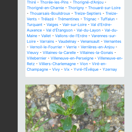
Thiré
-
Thorée-les-Pins
-
Thorigné-d'Anjou
-
Thorigné-en-Charnie
-
Thorigny
-
Thouaré-sur-Loire
-
Thouarsais-Bouildroux
-
Treize-Septiers
-
Treize-
Vents
-
Trélazé
-
Trémentines
-
Trignac
-
Tuffalun
-
Turquant
-
Vaiges
-
Vair-sur-Loire
-
Val d'Erdre-
Auxence
-
Val d'Étangson
-
Val-du-Layon
-
Val-du-
Maine
-
Vallet
-
Vallons-de-l'Erdre
-
Varennes-sur-
Loire
-
Varrains
-
Vaudelnay
-
Venansault
-
Vernantes
-
Vernoil-le-Fourrier
-
Verrie
-
Verrières-en-Anjou
-
Vieuvy
-
Villaines-la-Carelle
-
Villaines-la-Gonais
-
Villebernier
-
Villeneuve-en-Perseigne
-
Villeneuve-en-
Retz
-
Villiers-Charlemagne
-
Vion
-
Viré-en-
Champagne
-
Vivy
-
Vix
-
Yvré-l'Évêque
-
Yzernay
Previous
Next