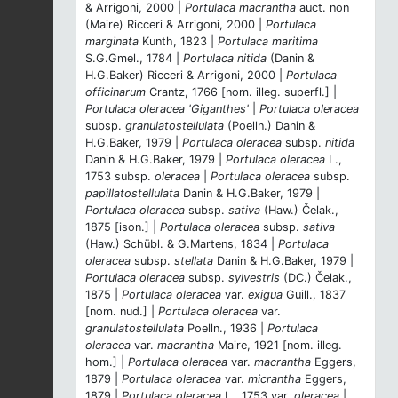
& Arrigoni, 2000 |
Portulaca macrantha
auct. non
(Maire) Ricceri & Arrigoni, 2000 |
Portulaca
marginata
Kunth, 1823 |
Portulaca maritima
S.G.Gmel., 1784 |
Portulaca nitida
(Danin &
H.G.Baker) Ricceri & Arrigoni, 2000 |
Portulaca
officinarum
Crantz, 1766 [nom. illeg. superfl.] |
Portulaca oleracea 'Giganthes'
|
Portulaca oleracea
subsp.
granulatostellulata
(Poelln.) Danin &
H.G.Baker, 1979 |
Portulaca oleracea
subsp.
nitida
Danin & H.G.Baker, 1979 |
Portulaca oleracea
L.,
1753 subsp.
oleracea
|
Portulaca oleracea
subsp.
papillatostellulata
Danin & H.G.Baker, 1979 |
Portulaca oleracea
subsp.
sativa
(Haw.) Čelak.,
1875 [ison.] |
Portulaca oleracea
subsp.
sativa
(Haw.) Schübl. & G.Martens, 1834 |
Portulaca
oleracea
subsp.
stellata
Danin & H.G.Baker, 1979 |
Portulaca oleracea
subsp.
sylvestris
(DC.) Čelak.,
1875 |
Portulaca oleracea
var.
exigua
Guill., 1837
[nom. nud.] |
Portulaca oleracea
var.
granulatostellulata
Poelln., 1936 |
Portulaca
oleracea
var.
macrantha
Maire, 1921 [nom. illeg.
hom.] |
Portulaca oleracea
var.
macrantha
Eggers,
1879 |
Portulaca oleracea
var.
micrantha
Eggers,
1879 |
Portulaca oleracea
L., 1753 var.
oleracea
|