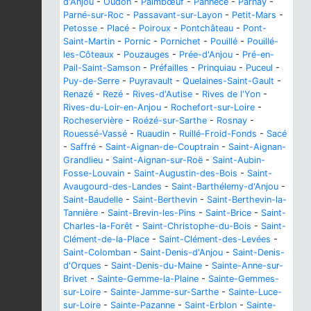
d'Anjou
-
Oudon
-
Paimbœuf
-
Pannecé
-
Parnay
-
Parné-sur-Roc
-
Passavant-sur-Layon
-
Petit-Mars
-
Petosse
-
Placé
-
Poiroux
-
Pontchâteau
-
Pont-
Saint-Martin
-
Pornic
-
Pornichet
-
Pouillé
-
Pouillé-
les-Côteaux
-
Pouzauges
-
Prée-d'Anjou
-
Pré-en-
Pail-Saint-Samson
-
Préfailles
-
Prinquiau
-
Puceul
-
Puy-de-Serre
-
Puyravault
-
Quelaines-Saint-Gault
-
Renazé
-
Rezé
-
Rives-d'Autise
-
Rives de l'Yon
-
Rives-du-Loir-en-Anjou
-
Rochefort-sur-Loire
-
Rocheservière
-
Roézé-sur-Sarthe
-
Rosnay
-
Rouessé-Vassé
-
Ruaudin
-
Ruillé-Froid-Fonds
-
Sacé
-
Saffré
-
Saint-Aignan-de-Couptrain
-
Saint-Aignan-
Grandlieu
-
Saint-Aignan-sur-Roë
-
Saint-Aubin-
Fosse-Louvain
-
Saint-Augustin-des-Bois
-
Saint-
Avaugourd-des-Landes
-
Saint-Barthélemy-d'Anjou
-
Saint-Baudelle
-
Saint-Berthevin
-
Saint-Berthevin-la-
Tannière
-
Saint-Brevin-les-Pins
-
Saint-Brice
-
Saint-
Charles-la-Forêt
-
Saint-Christophe-du-Bois
-
Saint-
Clément-de-la-Place
-
Saint-Clément-des-Levées
-
Saint-Colomban
-
Saint-Denis-d'Anjou
-
Saint-Denis-
d'Orques
-
Saint-Denis-du-Maine
-
Sainte-Anne-sur-
Brivet
-
Sainte-Gemme-la-Plaine
-
Sainte-Gemmes-
sur-Loire
-
Sainte-Jamme-sur-Sarthe
-
Sainte-Luce-
sur-Loire
-
Sainte-Pazanne
-
Saint-Erblon
-
Sainte-