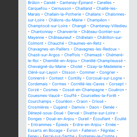
Brûlon
-
Candé
-
Cantenay-Épinard
-
Carelles
-
Carquefou
-
Cernusson
-
Chailland
-
Chaillé-les-
Marais
-
Challain-la-Potherie
-
Challans
-
Chalonnes-
sur-Loire
-
Châlons-du-Maine
-
Champéon
-
Champtocé-sur-Loire
-
Changé
-
Chantenay-Villedieu
-
Chantonnay
-
Chanverrie
-
Château-Gontier-sur-
Mayenne
-
Châteauneuf
-
Châtelain
-
Châtillon-sur-
Colmont
-
Chauché
-
Chaumes-en-Retz
-
Chavagnes-en-Paillers
-
Chavagnes-les-Redoux
-
Chazé-sur-Argos
-
Cheffois
-
Chemazé
-
Chémeré-
le-Roi
-
Chemillé-en-Anjou
-
Chenillé-Champteussé
-
Chevaigné-du-Maine
-
Cholet
-
Cizay-la-Madeleine
-
Cléré-sur-Layon
-
Clisson
-
Commer
-
Congrier
-
Connerré
-
Contest
-
Contilly
-
Corcoué-sur-Logne
-
Cordemais
-
Cormes
-
Cornillé-les-Caves
-
Corsept
-
Corzé
-
Cosmes
-
Cossé-en-Champagne
-
Couëron
-
Couesmes-Vaucé
-
Couffé
-
Courcelles-la-Forêt
-
Courchamps
-
Courléon
-
Craon
-
Crissé
-
Crosmières
-
Cugand
-
Damvix
-
Daon
-
Denée
-
Dénezé-sous-Doué
-
Derval
-
Divatte-sur-Loire
-
Donges
-
Doué-en-Anjou
-
Dureil
-
Écouflant
-
Écuillé
-
Entrammes
-
Épieds
-
Erdre-en-Anjou
-
Ernée
-
Essarts en Bocage
-
Évron
-
Falleron
-
Fégréac
-
Feneu
-
Fercé-sur-Sarthe
-
Fontenay-le-Comte
-