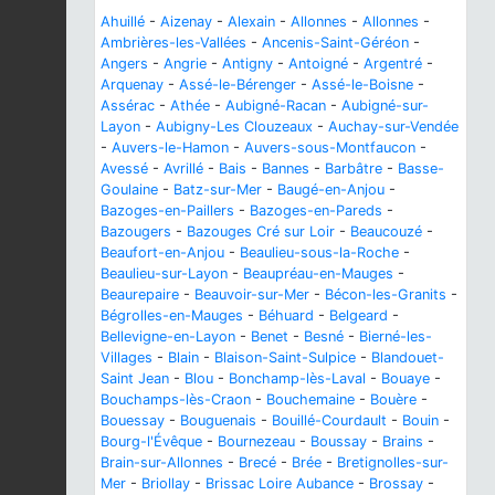
Ahuillé
-
Aizenay
-
Alexain
-
Allonnes
-
Allonnes
-
Ambrières-les-Vallées
-
Ancenis-Saint-Géréon
-
Angers
-
Angrie
-
Antigny
-
Antoigné
-
Argentré
-
Arquenay
-
Assé-le-Bérenger
-
Assé-le-Boisne
-
Assérac
-
Athée
-
Aubigné-Racan
-
Aubigné-sur-
Layon
-
Aubigny-Les Clouzeaux
-
Auchay-sur-Vendée
-
Auvers-le-Hamon
-
Auvers-sous-Montfaucon
-
Avessé
-
Avrillé
-
Bais
-
Bannes
-
Barbâtre
-
Basse-
Goulaine
-
Batz-sur-Mer
-
Baugé-en-Anjou
-
Bazoges-en-Paillers
-
Bazoges-en-Pareds
-
Bazougers
-
Bazouges Cré sur Loir
-
Beaucouzé
-
Beaufort-en-Anjou
-
Beaulieu-sous-la-Roche
-
Beaulieu-sur-Layon
-
Beaupréau-en-Mauges
-
Beaurepaire
-
Beauvoir-sur-Mer
-
Bécon-les-Granits
-
Bégrolles-en-Mauges
-
Béhuard
-
Belgeard
-
Bellevigne-en-Layon
-
Benet
-
Besné
-
Bierné-les-
Villages
-
Blain
-
Blaison-Saint-Sulpice
-
Blandouet-
Saint Jean
-
Blou
-
Bonchamp-lès-Laval
-
Bouaye
-
Bouchamps-lès-Craon
-
Bouchemaine
-
Bouère
-
Bouessay
-
Bouguenais
-
Bouillé-Courdault
-
Bouin
-
Bourg-l'Évêque
-
Bournezeau
-
Boussay
-
Brains
-
Brain-sur-Allonnes
-
Brecé
-
Brée
-
Bretignolles-sur-
Mer
-
Briollay
-
Brissac Loire Aubance
-
Brossay
-