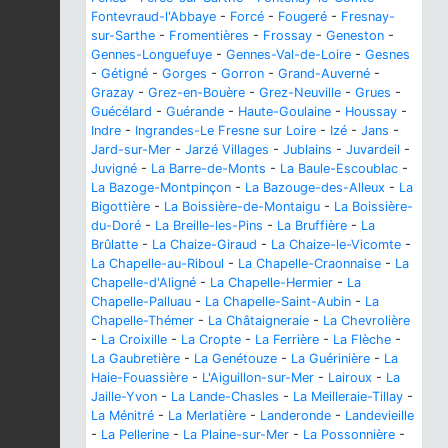
Fontevraud-l'Abbaye
-
Forcé
-
Fougeré
-
Fresnay-
sur-Sarthe
-
Fromentières
-
Frossay
-
Geneston
-
Gennes-Longuefuye
-
Gennes-Val-de-Loire
-
Gesnes
-
Gétigné
-
Gorges
-
Gorron
-
Grand-Auverné
-
Grazay
-
Grez-en-Bouère
-
Grez-Neuville
-
Grues
-
Guécélard
-
Guérande
-
Haute-Goulaine
-
Houssay
-
Indre
-
Ingrandes-Le Fresne sur Loire
-
Izé
-
Jans
-
Jard-sur-Mer
-
Jarzé Villages
-
Jublains
-
Juvardeil
-
Juvigné
-
La Barre-de-Monts
-
La Baule-Escoublac
-
La Bazoge-Montpinçon
-
La Bazouge-des-Alleux
-
La
Bigottière
-
La Boissière-de-Montaigu
-
La Boissière-
du-Doré
-
La Breille-les-Pins
-
La Bruffière
-
La
Brûlatte
-
La Chaize-Giraud
-
La Chaize-le-Vicomte
-
La Chapelle-au-Riboul
-
La Chapelle-Craonnaise
-
La
Chapelle-d'Aligné
-
La Chapelle-Hermier
-
La
Chapelle-Palluau
-
La Chapelle-Saint-Aubin
-
La
Chapelle-Thémer
-
La Châtaigneraie
-
La Chevrolière
-
La Croixille
-
La Cropte
-
La Ferrière
-
La Flèche
-
La Gaubretière
-
La Genétouze
-
La Guérinière
-
La
Haie-Fouassière
-
L'Aiguillon-sur-Mer
-
Lairoux
-
La
Jaille-Yvon
-
La Lande-Chasles
-
La Meilleraie-Tillay
-
La Ménitré
-
La Merlatière
-
Landeronde
-
Landevieille
-
La Pellerine
-
La Plaine-sur-Mer
-
La Possonnière
-