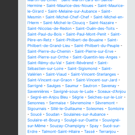
Hermine
-
Saint-Maurice-des-Noues
-
Saint-Maurice-
le-Girard
-
Saint-Melaine-sur-Aubance
-
Saint-
Mesmin
-
Saint-Michel-Chef-Chef
-
Saint-Michel-en-
l'Herm
-
Saint-Michel-le-Cloucq
-
Saint-Nazaire
-
Saint-Nicolas-de-Redon
-
Saint-Ouën-des-Toits
-
Saint-Paul-du-Bois
-
Saint-Paul-Mont-Penit
-
Saint-
Père-en-Retz
-
Saint-Philbert-de-Bouaine
-
Saint-
Philbert-de-Grand-Lieu
-
Saint-Philbert-du-Peuple
-
Saint-Pierre-du-Chemin
-
Saint-Pierre-sur-Erve
-
Saint-Pierre-sur-Orthe
-
Saint-Quentin-les-Anges
-
Saint-Rémy-du-Val
-
Saint-Révérend
-
Saint-
Sébastien-sur-Loire
-
Saint-Sigismond
-
Saint-
Valérien
-
Saint-Viaud
-
Saint-Vincent-Sterlanges
-
Saint-Vincent-sur-Graon
-
Saint-Vincent-sur-Jard
-
Sarrigné
-
Saulges
-
Saumur
-
Sautron
-
Savenay
-
Savennières
-
Savigné-sous-le-Lude
-
Sceaux-d'Anjou
-
Segré-en-Anjou Bleu
-
Ségrie
-
Seiches-sur-le-Loir
-
Senonnes
-
Sermaise
-
Sèvremoine
-
Sèvremont
-
Sigournais
-
Sillé-le-Guillaume
-
Solesmes
-
Somloire
-
Soucé
-
Soudan
-
Soulaines-sur-Aubance
-
Soulaire-et-Bourg
-
Soulgé-sur-Ouette
-
Souvigné-
sur-Même
-
Souzay-Champigny
-
Spay
-
Sucé-sur-
Erdre
-
Talmont-Saint-Hilaire
-
Tassé
-
Terranjou
-