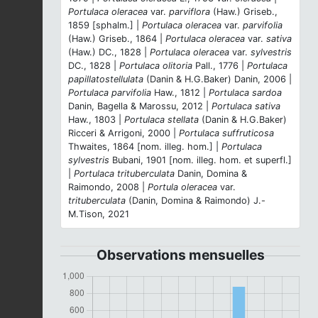
Portulaca oleracea
var.
parviflora
(Haw.) Griseb.,
1859 [sphalm.] |
Portulaca oleracea
var.
parvifolia
(Haw.) Griseb., 1864 |
Portulaca oleracea
var.
sativa
(Haw.) DC., 1828 |
Portulaca oleracea
var.
sylvestris
DC., 1828 |
Portulaca olitoria
Pall., 1776 |
Portulaca
papillatostellulata
(Danin & H.G.Baker) Danin, 2006 |
Portulaca parvifolia
Haw., 1812 |
Portulaca sardoa
Danin, Bagella & Marossu, 2012 |
Portulaca sativa
Haw., 1803 |
Portulaca stellata
(Danin & H.G.Baker)
Ricceri & Arrigoni, 2000 |
Portulaca suffruticosa
Thwaites, 1864 [nom. illeg. hom.] |
Portulaca
sylvestris
Bubani, 1901 [nom. illeg. hom. et superfl.]
|
Portulaca trituberculata
Danin, Domina &
Raimondo, 2008 |
Portula oleracea
var.
trituberculata
(Danin, Domina & Raimondo) J.-
M.Tison, 2021
Observations mensuelles