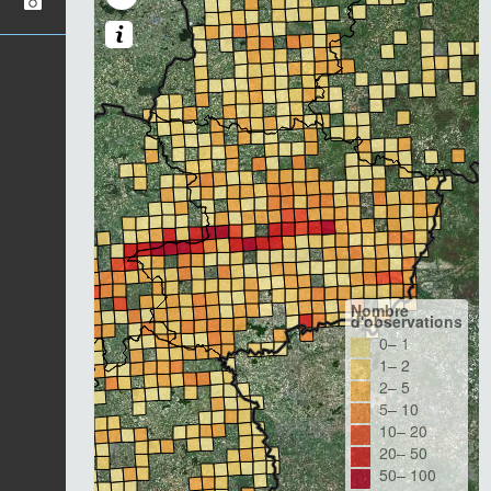
Nombre
d'observations
0– 1
1– 2
2– 5
5– 10
10– 20
20– 50
50– 100