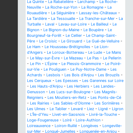
La Quinte
-
La Rabatelière
-
Larchamp
-
La Roche-
Neuville
-
La Roche-sur-Yon
-
La Romagne
-
La
Rouaudière
-
La Séguinière
-
Lassay-les-Châteaux
-
La Tardière
-
La Tessoualle
-
La Tranche-sur-Mer
-
La
Turballe
-
Laval
-
Lavau-sur-Loire
-
Le Bailleul
-
Le
Bignon
-
Le Bignon-du-Maine
-
Le Boupère
-
Le
Bourgneuf-la-Forêt
-
Le Cellier
-
Le Champ-Saint-
Père
-
Le Croisic
-
Le Girouard
-
Le Gué-de-Velluire
-
Le Ham
-
Le Housseau-Brétignolles
-
Le Lion-
d'Angers
-
Le Loroux-Bottereau
-
Le Lude
-
Le Mans
-
Le May-sur-Èvre
-
Le Mazeau
-
Le Pas
-
Le Pellerin
-
Le Pin
-
L'Épine
-
Le Plessis-Grammoire
-
Le Poiré-
sur-Vie
-
Le Pouliguen
-
Le Puy-Notre-Dame
-
Les
Achards
-
Lesbois
-
Les Bois d'Anjou
-
Les Brouzils
-
Les Cerqueux
-
Les Epesses
-
Les Garennes sur Loire
-
Les Hauts-d'Anjou
-
Les Herbiers
-
Les Landes-
Genusson
-
Les Lucs-sur-Boulogne
-
Les Magnils-
Reigniers
-
Les Moutiers-en-Retz
-
Les Ponts-de-Cé
-
Les Rairies
-
Les Sables-d'Olonne
-
Les Sorinières
-
Les Ulmes
-
Le Tablier
-
Levaré
-
Liez
-
Ligné
-
Ligron
-
L'Île-d'Yeu
-
Livet-en-Saosnois
-
Livré-la-Touche
-
Loge-Fougereuse
-
Loiré
-
Loire-Authion
-
Loireauxence
-
Loiron-Ruillé
-
Longèves
-
Longeville-
sur-Mer
-
Longué-Jumelles
-
Longuenée-en-Anjou
-