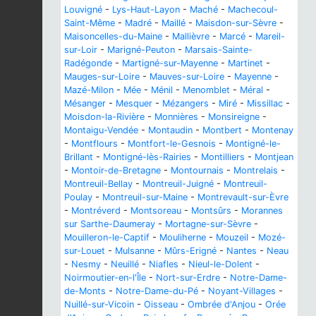
Louvigné
-
Lys-Haut-Layon
-
Maché
-
Machecoul-
Saint-Même
-
Madré
-
Maillé
-
Maisdon-sur-Sèvre
-
Maisoncelles-du-Maine
-
Mallièvre
-
Marcé
-
Mareil-
sur-Loir
-
Marigné-Peuton
-
Marsais-Sainte-
Radégonde
-
Martigné-sur-Mayenne
-
Martinet
-
Mauges-sur-Loire
-
Mauves-sur-Loire
-
Mayenne
-
Mazé-Milon
-
Mée
-
Ménil
-
Menomblet
-
Méral
-
Mésanger
-
Mesquer
-
Mézangers
-
Miré
-
Missillac
-
Moisdon-la-Rivière
-
Monnières
-
Monsireigne
-
Montaigu-Vendée
-
Montaudin
-
Montbert
-
Montenay
-
Montflours
-
Montfort-le-Gesnois
-
Montigné-le-
Brillant
-
Montigné-lès-Rairies
-
Montilliers
-
Montjean
-
Montoir-de-Bretagne
-
Montournais
-
Montrelais
-
Montreuil-Bellay
-
Montreuil-Juigné
-
Montreuil-
Poulay
-
Montreuil-sur-Maine
-
Montrevault-sur-Èvre
-
Montréverd
-
Montsoreau
-
Montsûrs
-
Morannes
sur Sarthe-Daumeray
-
Mortagne-sur-Sèvre
-
Mouilleron-le-Captif
-
Mouliherne
-
Mouzeil
-
Mozé-
sur-Louet
-
Mulsanne
-
Mûrs-Erigné
-
Nantes
-
Neau
-
Nesmy
-
Neuillé
-
Niafles
-
Nieul-le-Dolent
-
Noirmoutier-en-l'Île
-
Nort-sur-Erdre
-
Notre-Dame-
de-Monts
-
Notre-Dame-du-Pé
-
Noyant-Villages
-
Nuillé-sur-Vicoin
-
Oisseau
-
Ombrée d'Anjou
-
Orée