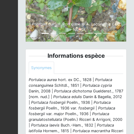
Pourpier cultivé, Porcelane © A. Lacoeuilhe - CC
BY-NC-SA
Informations espèce
Synonymes
Portulaca aurea
hort. ex DC., 1828 |
Portulaca
consanguinea
Schltdl., 1851 |
Portulaca cypria
Danin, 2008 |
Portulaca dichotoma
Gueldenst., 1787
[nom. nud.] |
Portulaca edulis
Danin & Bagella, 2012
|
Portulaca fosbergii
Poelln., 1936 |
Portulaca
fosbergii
Poelln., 1936 var.
fosbergii
|
Portulaca
fosbergii
var.
major
Poelln., 1936 |
Portulaca
granulatostellulata
(Poelln.) Ricceri & Arrigoni, 2000
|
Portulaca laevis
Buch.-Ham., 1832 |
Portulaca
latifolia
Hornem., 1815 |
Portulaca macrantha
Ricceri