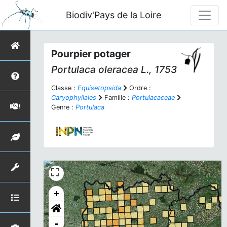
Biodiv'Pays de la Loire
Pourpier potager
Portulaca oleracea
L., 1753
Classe :
Equisetopsida
Ordre :
Caryophyllales
Famille :
Portulacaceae
Genre :
Portulaca
+
-