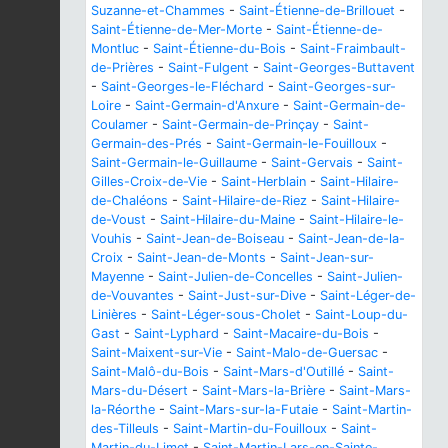
Suzanne-et-Chammes
-
Saint-Étienne-de-Brillouet
-
Saint-Étienne-de-Mer-Morte
-
Saint-Étienne-de-
Montluc
-
Saint-Étienne-du-Bois
-
Saint-Fraimbault-
de-Prières
-
Saint-Fulgent
-
Saint-Georges-Buttavent
-
Saint-Georges-le-Fléchard
-
Saint-Georges-sur-
Loire
-
Saint-Germain-d'Anxure
-
Saint-Germain-de-
Coulamer
-
Saint-Germain-de-Prinçay
-
Saint-
Germain-des-Prés
-
Saint-Germain-le-Fouilloux
-
Saint-Germain-le-Guillaume
-
Saint-Gervais
-
Saint-
Gilles-Croix-de-Vie
-
Saint-Herblain
-
Saint-Hilaire-
de-Chaléons
-
Saint-Hilaire-de-Riez
-
Saint-Hilaire-
de-Voust
-
Saint-Hilaire-du-Maine
-
Saint-Hilaire-le-
Vouhis
-
Saint-Jean-de-Boiseau
-
Saint-Jean-de-la-
Croix
-
Saint-Jean-de-Monts
-
Saint-Jean-sur-
Mayenne
-
Saint-Julien-de-Concelles
-
Saint-Julien-
de-Vouvantes
-
Saint-Just-sur-Dive
-
Saint-Léger-de-
Linières
-
Saint-Léger-sous-Cholet
-
Saint-Loup-du-
Gast
-
Saint-Lyphard
-
Saint-Macaire-du-Bois
-
Saint-Maixent-sur-Vie
-
Saint-Malo-de-Guersac
-
Saint-Malô-du-Bois
-
Saint-Mars-d'Outillé
-
Saint-
Mars-du-Désert
-
Saint-Mars-la-Brière
-
Saint-Mars-
la-Réorthe
-
Saint-Mars-sur-la-Futaie
-
Saint-Martin-
des-Tilleuls
-
Saint-Martin-du-Fouilloux
-
Saint-
Martin-du-Limet
-
Saint-Martin-Lars-en-Sainte-