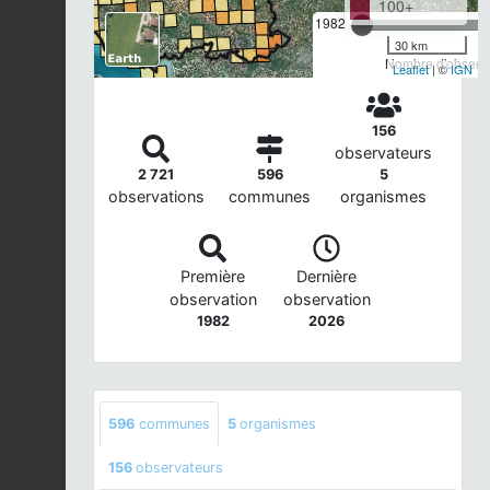
100+
1982
30 km
Nombre d'observa
Leaflet
| ©
IGN
156
observateurs
2 721
596
5
observations
communes
organismes
Première
Dernière
observation
observation
1982
2026
596
communes
5
organismes
156
observateurs