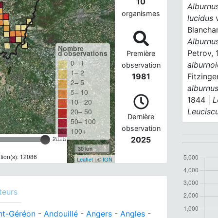
10
Alburnu
organismes
lucidus
Blancha
Alburnu
Nombre
Petrov,
d'observations
Première
0– 1
alburno
observation
1– 2
Fitzinge
1981
2– 5
alburnu
5– 10
1844 |
L
10– 20
Leucisc
20– 50
Dernière
50– 100
observation
100+
2026
2025
30 km
ion(s): 12086
Leaflet
| ©
IGN
teurs
nt-Géréon
-
Andouillé
-
Angers
-
Angles
-