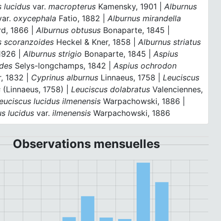
s lucidus
var.
macropterus
Kamensky, 1901 |
Alburnus
var.
oxycephala
Fatio, 1882 |
Alburnus mirandella
rd, 1866 |
Alburnus obtusus
Bonaparte, 1845 |
s scoranzoides
Heckel & Kner, 1858 |
Alburnus striatus
 1926 |
Alburnus strigio
Bonaparte, 1845 |
Aspius
ides
Selys-longchamps, 1842 |
Aspius ochrodon
r, 1832 |
Cyprinus alburnus
Linnaeus, 1758 |
Leuciscus
s
(Linnaeus, 1758) |
Leuciscus dolabratus
Valenciennes,
euciscus lucidus ilmenensis
Warpachowski, 1886 |
us lucidus
var.
ilmenensis
Warpachowski, 1886
Observations mensuelles