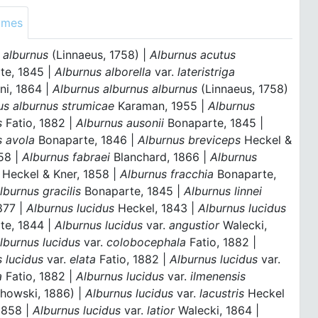
ymes
 alburnus
(Linnaeus, 1758) |
Alburnus acutus
te, 1845 |
Alburnus alborella
var.
lateristriga
ni, 1864 |
Alburnus alburnus alburnus
(Linnaeus, 1758)
us alburnus strumicae
Karaman, 1955 |
Alburnus
s
Fatio, 1882 |
Alburnus ausonii
Bonaparte, 1845 |
s avola
Bonaparte, 1846 |
Alburnus breviceps
Heckel &
58 |
Alburnus fabraei
Blanchard, 1866 |
Alburnus
Heckel & Kner, 1858 |
Alburnus fracchia
Bonaparte,
lburnus gracilis
Bonaparte, 1845 |
Alburnus linnei
877 |
Alburnus lucidus
Heckel, 1843 |
Alburnus lucidus
te, 1844 |
Alburnus lucidus
var.
angustior
Walecki,
lburnus lucidus
var.
colobocephala
Fatio, 1882 |
s lucidus
var.
elata
Fatio, 1882 |
Alburnus lucidus
var.
a
Fatio, 1882 |
Alburnus lucidus
var.
ilmenensis
howski, 1886) |
Alburnus lucidus
var.
lacustris
Heckel
1858 |
Alburnus lucidus
var.
latior
Walecki, 1864 |