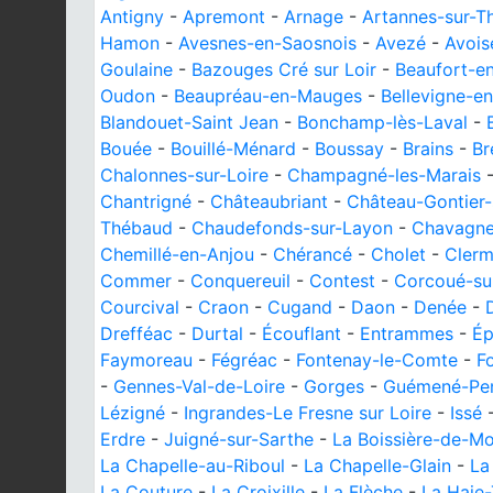
Antigny
-
Apremont
-
Arnage
-
Artannes-sur-T
Hamon
-
Avesnes-en-Saosnois
-
Avezé
-
Avois
Goulaine
-
Bazouges Cré sur Loir
-
Beaufort-e
Oudon
-
Beaupréau-en-Mauges
-
Bellevigne-e
Blandouet-Saint Jean
-
Bonchamp-lès-Laval
-
Bouée
-
Bouillé-Ménard
-
Boussay
-
Brains
-
Br
Chalonnes-sur-Loire
-
Champagné-les-Marais
Chantrigné
-
Châteaubriant
-
Château-Gontier
Thébaud
-
Chaudefonds-sur-Layon
-
Chavagnes
Chemillé-en-Anjou
-
Chérancé
-
Cholet
-
Clerm
Commer
-
Conquereuil
-
Contest
-
Corcoué-su
Courcival
-
Craon
-
Cugand
-
Daon
-
Denée
-
Drefféac
-
Durtal
-
Écouflant
-
Entrammes
-
Ép
Faymoreau
-
Fégréac
-
Fontenay-le-Comte
-
F
-
Gennes-Val-de-Loire
-
Gorges
-
Guémené-Pe
Lézigné
-
Ingrandes-Le Fresne sur Loire
-
Issé
Erdre
-
Juigné-sur-Sarthe
-
La Boissière-de-M
La Chapelle-au-Riboul
-
La Chapelle-Glain
-
La
La Couture
-
La Croixille
-
La Flèche
-
La Haie-