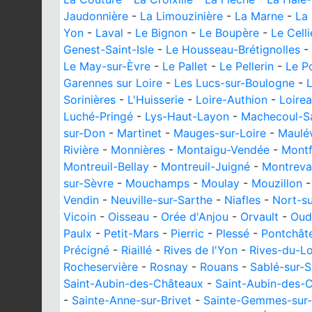
Jaudonnière
-
La Limouzinière
-
La Marne
-
La 
Yon
-
Laval
-
Le Bignon
-
Le Boupère
-
Le Celli
Genest-Saint-Isle
-
Le Housseau-Brétignolles
-
Le May-sur-Èvre
-
Le Pallet
-
Le Pellerin
-
Le Po
Garennes sur Loire
-
Les Lucs-sur-Boulogne
-
Sorinières
-
L'Huisserie
-
Loire-Authion
-
Loire
Luché-Pringé
-
Lys-Haut-Layon
-
Machecoul-S
sur-Don
-
Martinet
-
Mauges-sur-Loire
-
Maulév
Rivière
-
Monnières
-
Montaigu-Vendée
-
Montf
Montreuil-Bellay
-
Montreuil-Juigné
-
Montreva
sur-Sèvre
-
Mouchamps
-
Moulay
-
Mouzillon
Vendin
-
Neuville-sur-Sarthe
-
Niafles
-
Nort-su
Vicoin
-
Oisseau
-
Orée d'Anjou
-
Orvault
-
Oud
Paulx
-
Petit-Mars
-
Pierric
-
Plessé
-
Pontchât
Précigné
-
Riaillé
-
Rives de l'Yon
-
Rives-du-Lo
Rocheservière
-
Rosnay
-
Rouans
-
Sablé-sur-S
Saint-Aubin-des-Châteaux
-
Saint-Aubin-des-
-
Sainte-Anne-sur-Brivet
-
Sainte-Gemmes-sur-