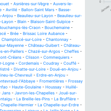
houet
-
Asnières-sur-Vègre
-
Auvers-le-
e
-
Avrillé
-
Ballon-Saint Mars
-
Basse-
n-Anjou
-
Beaulieu-sur-Layon
-
Beaulieu-sur-
n-Layon
-
Blain
-
Blaison-Saint-Sulpice
-
Bouchamps-lès-Craon
-
Bouchemaine
-
ecé
-
Brée
-
Brissac Loire Aubance
-
-
Champtocé-sur-Loire
-
Chantonnay
-
-sur-Mayenne
-
Château-Guibert
-
Château-
-en-Paillers
-
Chazé-sur-Argos
-
Cheffes
-
ont-Créans
-
Clisson
-
Commequiers
-
r-Logne
-
Cordemais
-
Coudray
-
Couffé
-
Distré
-
Divatte-sur-Loire
-
Doué-en-Anjou
-
ineu-le-Chevreuil
-
Erdre-en-Anjou
-
ontevraud-l'Abbaye
-
Fromentières
-
Frossay
nfao
-
Haute-Goulaine
-
Houssay
-
Huillé-
-
Jans
-
Javron-les-Chapelles
-
Joué-sur-
ontaigu
-
La Breille-les-Pins
-
La Bruffière
-
 Chapelle-Hermier
-
La Chapelle-sur-Erdre
-
Traversaine
-
Lairoux
-
La Jaille-Yvon
-
La