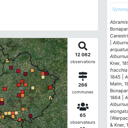
Synon
Abramis
Bonapar
Canestri
|
Alburn
arquatu
12 062
Alburnu
observations
Kner, 18
fracchia
1845 |
A
Malm, 1
266
Bonapar
communes
1864 |
A
Alburnu
elongat
65
(Warpac
observateurs
& Kner, 