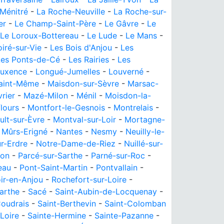
Ménitré
-
La Roche-Neuville
-
La Roche-sur-
er
-
Le Champ-Saint-Père
-
Le Gâvre
-
Le
Le Loroux-Bottereau
-
Le Lude
-
Le Mans
-
iré-sur-Vie
-
Les Bois d'Anjou
-
Les
Les Ponts-de-Cé
-
Les Rairies
-
Les
auxence
-
Longué-Jumelles
-
Louverné
-
aint-Même
-
Maisdon-sur-Sèvre
-
Marsac-
rier
-
Mazé-Milon
-
Ménil
-
Moisdon-la-
lours
-
Montfort-le-Gesnois
-
Montrelais
-
ult-sur-Èvre
-
Montval-sur-Loir
-
Mortagne-
-
Mûrs-Erigné
-
Nantes
-
Nesmy
-
Neuilly-le-
r-Erdre
-
Notre-Dame-de-Riez
-
Nuillé-sur-
on
-
Parcé-sur-Sarthe
-
Parné-sur-Roc
-
eau
-
Pont-Saint-Martin
-
Pontvallain
-
ir-en-Anjou
-
Rochefort-sur-Loire
-
arthe
-
Sacé
-
Saint-Aubin-de-Locquenay
-
Coudrais
-
Saint-Berthevin
-
Saint-Colomban
Loire
-
Sainte-Hermine
-
Sainte-Pazanne
-