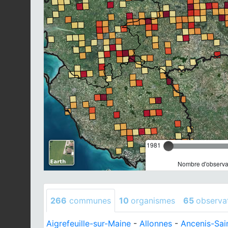
1981
Nombre d'observat
266
communes
10
organismes
65
observa
Aigrefeuille-sur-Maine
-
Allonnes
-
Ancenis-Sai