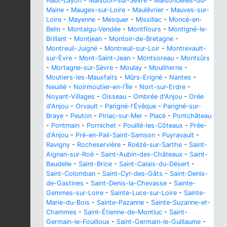
Haut-Layon
-
Maisdon-sur-Sèvre
-
Maisoncelles-du-
Maine
-
Mauges-sur-Loire
-
Maulévrier
-
Mauves-sur-
Loire
-
Mayenne
-
Mesquer
-
Missillac
-
Moncé-en-
Belin
-
Montaigu-Vendée
-
Montflours
-
Montigné-le-
Brillant
-
Montjean
-
Montoir-de-Bretagne
-
Montreuil-Juigné
-
Montreuil-sur-Loir
-
Montrevault-
sur-Èvre
-
Mont-Saint-Jean
-
Montsoreau
-
Montsûrs
-
Mortagne-sur-Sèvre
-
Moulay
-
Mouliherne
-
Moutiers-les-Mauxfaits
-
Mûrs-Erigné
-
Nantes
-
Neuillé
-
Noirmoutier-en-l'Île
-
Nort-sur-Erdre
-
Noyant-Villages
-
Oisseau
-
Ombrée d'Anjou
-
Orée
d'Anjou
-
Orvault
-
Parigné-l'Évêque
-
Parigné-sur-
Braye
-
Peuton
-
Piriac-sur-Mer
-
Placé
-
Pontchâteau
-
Pontmain
-
Pornichet
-
Pouillé-les-Côteaux
-
Prée-
d'Anjou
-
Pré-en-Pail-Saint-Samson
-
Puyravault
-
Ravigny
-
Rocheservière
-
Roézé-sur-Sarthe
-
Saint-
Aignan-sur-Roë
-
Saint-Aubin-des-Châteaux
-
Saint-
Baudelle
-
Saint-Brice
-
Saint-Calais-du-Désert
-
Saint-Colomban
-
Saint-Cyr-des-Gâts
-
Saint-Denis-
de-Gastines
-
Saint-Denis-la-Chevasse
-
Sainte-
Gemmes-sur-Loire
-
Sainte-Luce-sur-Loire
-
Sainte-
Marie-du-Bois
-
Sainte-Pazanne
-
Sainte-Suzanne-et-
Chammes
-
Saint-Étienne-de-Montluc
-
Saint-
Germain-le-Fouilloux
-
Saint-Germain-le-Guillaume
-