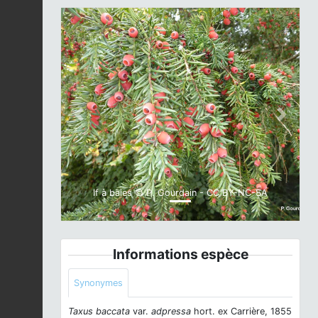
Previous
Next
If à baies © P. Gourdain - CC BY-NC-SA
Informations espèce
Synonymes
Taxus baccata
var.
adpressa
hort. ex Carrière, 1855