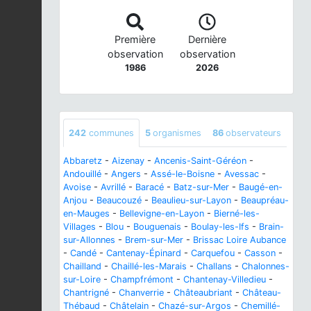
Première
Dernière
observation
observation
1986
2026
242
communes
5
organismes
86
observateurs
Abbaretz
-
Aizenay
-
Ancenis-Saint-Géréon
-
Andouillé
-
Angers
-
Assé-le-Boisne
-
Avessac
-
Avoise
-
Avrillé
-
Baracé
-
Batz-sur-Mer
-
Baugé-en-
Anjou
-
Beaucouzé
-
Beaulieu-sur-Layon
-
Beaupréau-
en-Mauges
-
Bellevigne-en-Layon
-
Bierné-les-
Villages
-
Blou
-
Bouguenais
-
Boulay-les-Ifs
-
Brain-
sur-Allonnes
-
Brem-sur-Mer
-
Brissac Loire Aubance
-
Candé
-
Cantenay-Épinard
-
Carquefou
-
Casson
-
Chailland
-
Chaillé-les-Marais
-
Challans
-
Chalonnes-
sur-Loire
-
Champfrémont
-
Chantenay-Villedieu
-
Chantrigné
-
Chanverrie
-
Châteaubriant
-
Château-
Thébaud
-
Châtelain
-
Chazé-sur-Argos
-
Chemillé-