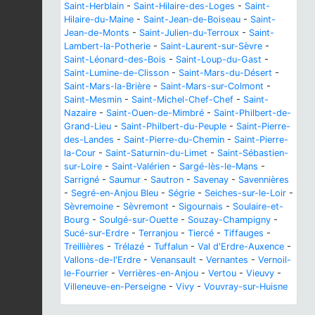
Saint-Herblain
-
Saint-Hilaire-des-Loges
-
Saint-
Hilaire-du-Maine
-
Saint-Jean-de-Boiseau
-
Saint-
Jean-de-Monts
-
Saint-Julien-du-Terroux
-
Saint-
Lambert-la-Potherie
-
Saint-Laurent-sur-Sèvre
-
Saint-Léonard-des-Bois
-
Saint-Loup-du-Gast
-
Saint-Lumine-de-Clisson
-
Saint-Mars-du-Désert
-
Saint-Mars-la-Brière
-
Saint-Mars-sur-Colmont
-
Saint-Mesmin
-
Saint-Michel-Chef-Chef
-
Saint-
Nazaire
-
Saint-Ouen-de-Mimbré
-
Saint-Philbert-de-
Grand-Lieu
-
Saint-Philbert-du-Peuple
-
Saint-Pierre-
des-Landes
-
Saint-Pierre-du-Chemin
-
Saint-Pierre-
la-Cour
-
Saint-Saturnin-du-Limet
-
Saint-Sébastien-
sur-Loire
-
Saint-Valérien
-
Sargé-lès-le-Mans
-
Sarrigné
-
Saumur
-
Sautron
-
Savenay
-
Savennières
-
Segré-en-Anjou Bleu
-
Ségrie
-
Seiches-sur-le-Loir
-
Sèvremoine
-
Sèvremont
-
Sigournais
-
Soulaire-et-
Bourg
-
Soulgé-sur-Ouette
-
Souzay-Champigny
-
Sucé-sur-Erdre
-
Terranjou
-
Tiercé
-
Tiffauges
-
Treillières
-
Trélazé
-
Tuffalun
-
Val d'Erdre-Auxence
-
Vallons-de-l'Erdre
-
Venansault
-
Vernantes
-
Vernoil-
le-Fourrier
-
Verrières-en-Anjou
-
Vertou
-
Vieuvy
-
Villeneuve-en-Perseigne
-
Vivy
-
Vouvray-sur-Huisne