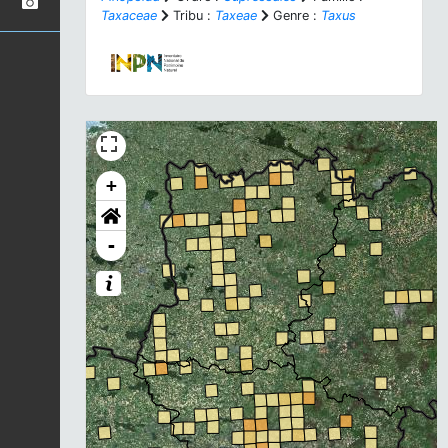
Taxaceae
Tribu :
Taxeae
Genre :
Taxus
+
-