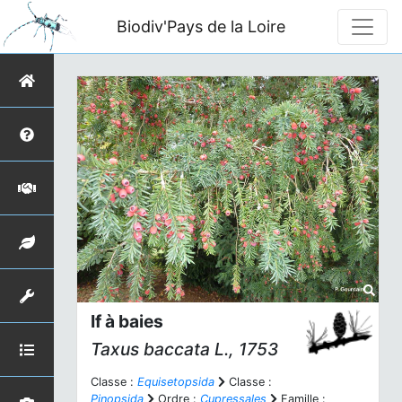
Biodiv'Pays de la Loire
If à baies
Taxus baccata
L., 1753
Classe :
Equisetopsida
Classe :
Pinopsida
Ordre :
Cupressales
Famille :