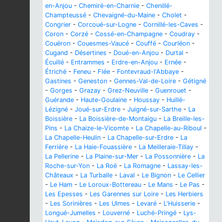
en-Anjou
-
Chemiré-en-Charnie
-
Chenillé-
Champteussé
-
Chevaigné-du-Maine
-
Cholet
-
Congrier
-
Corcoué-sur-Logne
-
Cornillé-les-Caves
-
Coron
-
Corzé
-
Cossé-en-Champagne
-
Coudray
-
Couëron
-
Couesmes-Vaucé
-
Couffé
-
Courléon
-
Cugand
-
Désertines
-
Doué-en-Anjou
-
Durtal
-
Écuillé
-
Entrammes
-
Erdre-en-Anjou
-
Ernée
-
Étriché
-
Feneu
-
Flée
-
Fontevraud-l'Abbaye
-
Gastines
-
Geneston
-
Gennes-Val-de-Loire
-
Gétigné
-
Gorges
-
Grazay
-
Grez-Neuville
-
Guenrouet
-
Guérande
-
Haute-Goulaine
-
Houssay
-
Huillé-
Lézigné
-
Joué-sur-Erdre
-
Juigné-sur-Sarthe
-
La
Boissière
-
La Boissière-de-Montaigu
-
La Breille-les-
Pins
-
La Chaize-le-Vicomte
-
La Chapelle-au-Riboul
-
La Chapelle-Heulin
-
La Chapelle-sur-Erdre
-
La
Ferrière
-
La Haie-Fouassière
-
La Meilleraie-Tillay
-
La Pellerine
-
La Plaine-sur-Mer
-
La Possonnière
-
La
Roche-sur-Yon
-
La Roë
-
La Romagne
-
Lassay-les-
Châteaux
-
La Turballe
-
Laval
-
Le Bignon
-
Le Cellier
-
Le Ham
-
Le Loroux-Bottereau
-
Le Mans
-
Le Pas
-
Les Epesses
-
Les Garennes sur Loire
-
Les Herbiers
-
Les Sorinières
-
Les Ulmes
-
Levaré
-
L'Huisserie
-
Longué-Jumelles
-
Louverné
-
Luché-Pringé
-
Lys-