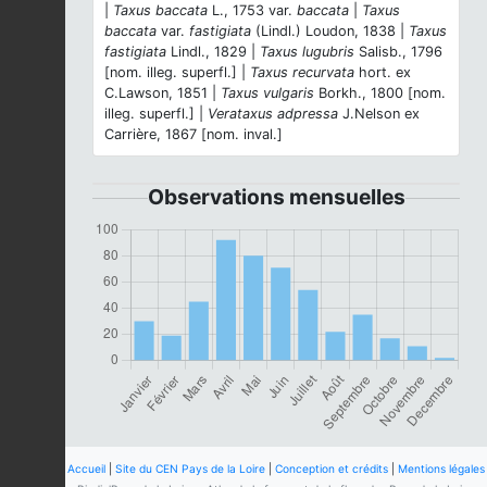
|
Taxus baccata
L., 1753 var.
baccata
|
Taxus
baccata
var.
fastigiata
(Lindl.) Loudon, 1838 |
Taxus
fastigiata
Lindl., 1829 |
Taxus lugubris
Salisb., 1796
[nom. illeg. superfl.] |
Taxus recurvata
hort. ex
C.Lawson, 1851 |
Taxus vulgaris
Borkh., 1800 [nom.
illeg. superfl.] |
Verataxus adpressa
J.Nelson ex
Carrière, 1867 [nom. inval.]
Observations mensuelles
Accueil
|
Site du CEN Pays de la Loire
|
Conception et crédits
|
Mentions légales