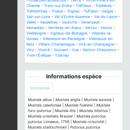
Thouarsais-Bouildroux
-
Tiercé
-
Torcé-Viviers-en-
Charnie
-
Trans-sur-Erdre
-
Treffieux
-
Treillières
-
Trémentines
-
Triaize
-
Trignac
-
Tuffalun
-
Vaiges
-
Vair-sur-Loire
-
Val d'Erdre-Auxence
-
Val-du-Layon
-
Vallet
-
Vaudelnay
-
Vautorte
-
Venansault
-
Vernantes
-
Verrières-en-Anjou
-
Vertou
-
Vezins
-
Vieillevigne
-
Vigneux-de-Bretagne
-
Villaines-la-
Gonais
-
Villeneuve-en-Perseigne
-
Villeneuve-en-
Retz
-
Villiers-Charlemagne
-
Viré-en-Champagne
-
Vivy
-
Voutré
-
Vouvant
-
Vue
-
Xanton-Chassenon
-
Yvré-l'Évêque
-
Yzernay
Informations espèce
Synonymes
Mustela albus
|
Mustela anglia
|
Mustela aureola
|
Mustela caledoniae
|
Mustela foetens
|
Mustela
furo-putorius
|
Mustela iltis
|
Mustela infectus
|
Mustela orientalis
Brauner |
Mustela putorius
putorius
Linnaeus, 1758 |
Mustela rotschildi
|
Mustela stantschinskii
|
Putorius putorius