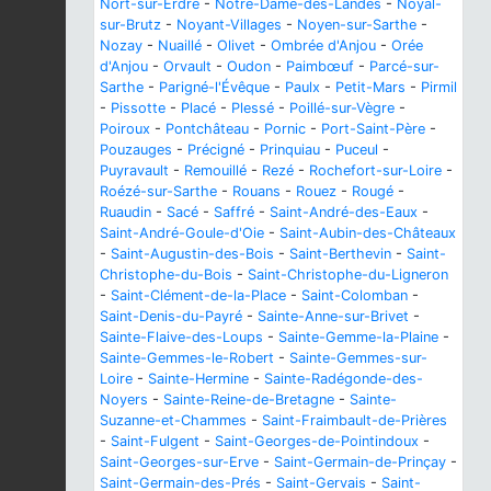
Nort-sur-Erdre
-
Notre-Dame-des-Landes
-
Noyal-
sur-Brutz
-
Noyant-Villages
-
Noyen-sur-Sarthe
-
Nozay
-
Nuaillé
-
Olivet
-
Ombrée d'Anjou
-
Orée
d'Anjou
-
Orvault
-
Oudon
-
Paimbœuf
-
Parcé-sur-
Sarthe
-
Parigné-l'Évêque
-
Paulx
-
Petit-Mars
-
Pirmil
-
Pissotte
-
Placé
-
Plessé
-
Poillé-sur-Vègre
-
Poiroux
-
Pontchâteau
-
Pornic
-
Port-Saint-Père
-
Pouzauges
-
Précigné
-
Prinquiau
-
Puceul
-
Puyravault
-
Remouillé
-
Rezé
-
Rochefort-sur-Loire
-
Roézé-sur-Sarthe
-
Rouans
-
Rouez
-
Rougé
-
Ruaudin
-
Sacé
-
Saffré
-
Saint-André-des-Eaux
-
Saint-André-Goule-d'Oie
-
Saint-Aubin-des-Châteaux
-
Saint-Augustin-des-Bois
-
Saint-Berthevin
-
Saint-
Christophe-du-Bois
-
Saint-Christophe-du-Ligneron
-
Saint-Clément-de-la-Place
-
Saint-Colomban
-
Saint-Denis-du-Payré
-
Sainte-Anne-sur-Brivet
-
Sainte-Flaive-des-Loups
-
Sainte-Gemme-la-Plaine
-
Sainte-Gemmes-le-Robert
-
Sainte-Gemmes-sur-
Loire
-
Sainte-Hermine
-
Sainte-Radégonde-des-
Noyers
-
Sainte-Reine-de-Bretagne
-
Sainte-
Suzanne-et-Chammes
-
Saint-Fraimbault-de-Prières
-
Saint-Fulgent
-
Saint-Georges-de-Pointindoux
-
Saint-Georges-sur-Erve
-
Saint-Germain-de-Prinçay
-
Saint-Germain-des-Prés
-
Saint-Gervais
-
Saint-