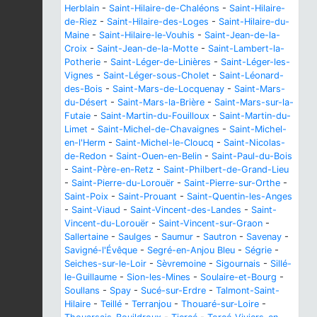
Herblain
-
Saint-Hilaire-de-Chaléons
-
Saint-Hilaire-
de-Riez
-
Saint-Hilaire-des-Loges
-
Saint-Hilaire-du-
Maine
-
Saint-Hilaire-le-Vouhis
-
Saint-Jean-de-la-
Croix
-
Saint-Jean-de-la-Motte
-
Saint-Lambert-la-
Potherie
-
Saint-Léger-de-Linières
-
Saint-Léger-les-
Vignes
-
Saint-Léger-sous-Cholet
-
Saint-Léonard-
des-Bois
-
Saint-Mars-de-Locquenay
-
Saint-Mars-
du-Désert
-
Saint-Mars-la-Brière
-
Saint-Mars-sur-la-
Futaie
-
Saint-Martin-du-Fouilloux
-
Saint-Martin-du-
Limet
-
Saint-Michel-de-Chavaignes
-
Saint-Michel-
en-l'Herm
-
Saint-Michel-le-Cloucq
-
Saint-Nicolas-
de-Redon
-
Saint-Ouen-en-Belin
-
Saint-Paul-du-Bois
-
Saint-Père-en-Retz
-
Saint-Philbert-de-Grand-Lieu
-
Saint-Pierre-du-Lorouër
-
Saint-Pierre-sur-Orthe
-
Saint-Poix
-
Saint-Prouant
-
Saint-Quentin-les-Anges
-
Saint-Viaud
-
Saint-Vincent-des-Landes
-
Saint-
Vincent-du-Lorouër
-
Saint-Vincent-sur-Graon
-
Sallertaine
-
Saulges
-
Saumur
-
Sautron
-
Savenay
-
Savigné-l'Évêque
-
Segré-en-Anjou Bleu
-
Ségrie
-
Seiches-sur-le-Loir
-
Sèvremoine
-
Sigournais
-
Sillé-
le-Guillaume
-
Sion-les-Mines
-
Soulaire-et-Bourg
-
Soullans
-
Spay
-
Sucé-sur-Erdre
-
Talmont-Saint-
Hilaire
-
Teillé
-
Terranjou
-
Thouaré-sur-Loire
-