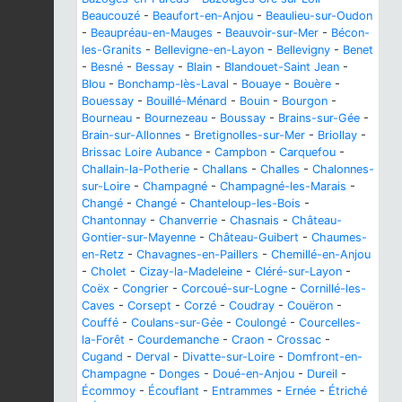
Beaucouzé
-
Beaufort-en-Anjou
-
Beaulieu-sur-Oudon
-
Beaupréau-en-Mauges
-
Beauvoir-sur-Mer
-
Bécon-
les-Granits
-
Bellevigne-en-Layon
-
Bellevigny
-
Benet
-
Besné
-
Bessay
-
Blain
-
Blandouet-Saint Jean
-
Blou
-
Bonchamp-lès-Laval
-
Bouaye
-
Bouère
-
Bouessay
-
Bouillé-Ménard
-
Bouin
-
Bourgon
-
Bourneau
-
Bournezeau
-
Boussay
-
Brains-sur-Gée
-
Brain-sur-Allonnes
-
Bretignolles-sur-Mer
-
Briollay
-
Brissac Loire Aubance
-
Campbon
-
Carquefou
-
Challain-la-Potherie
-
Challans
-
Challes
-
Chalonnes-
sur-Loire
-
Champagné
-
Champagné-les-Marais
-
Changé
-
Changé
-
Chanteloup-les-Bois
-
Chantonnay
-
Chanverrie
-
Chasnais
-
Château-
Gontier-sur-Mayenne
-
Château-Guibert
-
Chaumes-
en-Retz
-
Chavagnes-en-Paillers
-
Chemillé-en-Anjou
-
Cholet
-
Cizay-la-Madeleine
-
Cléré-sur-Layon
-
Coëx
-
Congrier
-
Corcoué-sur-Logne
-
Cornillé-les-
Caves
-
Corsept
-
Corzé
-
Coudray
-
Couëron
-
Couffé
-
Coulans-sur-Gée
-
Coulongé
-
Courcelles-
la-Forêt
-
Courdemanche
-
Craon
-
Crossac
-
Cugand
-
Derval
-
Divatte-sur-Loire
-
Domfront-en-
Champagne
-
Donges
-
Doué-en-Anjou
-
Dureil
-
Écommoy
-
Écouflant
-
Entrammes
-
Ernée
-
Étriché