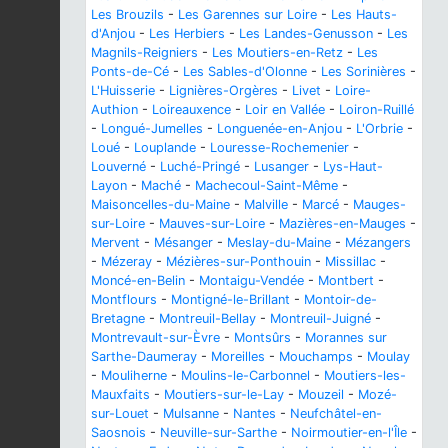
Les Brouzils
-
Les Garennes sur Loire
-
Les Hauts-
d'Anjou
-
Les Herbiers
-
Les Landes-Genusson
-
Les
Magnils-Reigniers
-
Les Moutiers-en-Retz
-
Les
Ponts-de-Cé
-
Les Sables-d'Olonne
-
Les Sorinières
-
L'Huisserie
-
Lignières-Orgères
-
Livet
-
Loire-
Authion
-
Loireauxence
-
Loir en Vallée
-
Loiron-Ruillé
-
Longué-Jumelles
-
Longuenée-en-Anjou
-
L'Orbrie
-
Loué
-
Louplande
-
Louresse-Rochemenier
-
Louverné
-
Luché-Pringé
-
Lusanger
-
Lys-Haut-
Layon
-
Maché
-
Machecoul-Saint-Même
-
Maisoncelles-du-Maine
-
Malville
-
Marcé
-
Mauges-
sur-Loire
-
Mauves-sur-Loire
-
Mazières-en-Mauges
-
Mervent
-
Mésanger
-
Meslay-du-Maine
-
Mézangers
-
Mézeray
-
Mézières-sur-Ponthouin
-
Missillac
-
Moncé-en-Belin
-
Montaigu-Vendée
-
Montbert
-
Montflours
-
Montigné-le-Brillant
-
Montoir-de-
Bretagne
-
Montreuil-Bellay
-
Montreuil-Juigné
-
Montrevault-sur-Èvre
-
Montsûrs
-
Morannes sur
Sarthe-Daumeray
-
Moreilles
-
Mouchamps
-
Moulay
-
Mouliherne
-
Moulins-le-Carbonnel
-
Moutiers-les-
Mauxfaits
-
Moutiers-sur-le-Lay
-
Mouzeil
-
Mozé-
sur-Louet
-
Mulsanne
-
Nantes
-
Neufchâtel-en-
Saosnois
-
Neuville-sur-Sarthe
-
Noirmoutier-en-l'Île
-