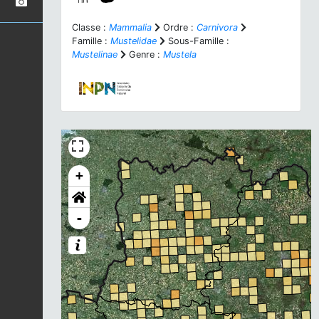
Classe :
Mammalia
Ordre :
Carnivora
Famille :
Mustelidae
Sous-Famille :
Mustelinae
Genre :
Mustela
+
-