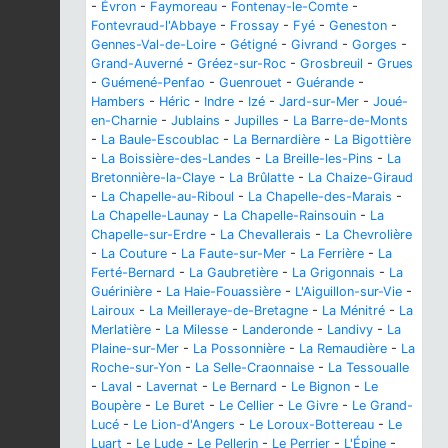
-
Évron
-
Faymoreau
-
Fontenay-le-Comte
-
Fontevraud-l'Abbaye
-
Frossay
-
Fyé
-
Geneston
-
Gennes-Val-de-Loire
-
Gétigné
-
Givrand
-
Gorges
-
Grand-Auverné
-
Gréez-sur-Roc
-
Grosbreuil
-
Grues
-
Guémené-Penfao
-
Guenrouet
-
Guérande
-
Hambers
-
Héric
-
Indre
-
Izé
-
Jard-sur-Mer
-
Joué-
en-Charnie
-
Jublains
-
Jupilles
-
La Barre-de-Monts
-
La Baule-Escoublac
-
La Bernardière
-
La Bigottière
-
La Boissière-des-Landes
-
La Breille-les-Pins
-
La
Bretonnière-la-Claye
-
La Brûlatte
-
La Chaize-Giraud
-
La Chapelle-au-Riboul
-
La Chapelle-des-Marais
-
La Chapelle-Launay
-
La Chapelle-Rainsouin
-
La
Chapelle-sur-Erdre
-
La Chevallerais
-
La Chevrolière
-
La Couture
-
La Faute-sur-Mer
-
La Ferrière
-
La
Ferté-Bernard
-
La Gaubretière
-
La Grigonnais
-
La
Guérinière
-
La Haie-Fouassière
-
L'Aiguillon-sur-Vie
-
Lairoux
-
La Meilleraye-de-Bretagne
-
La Ménitré
-
La
Merlatière
-
La Milesse
-
Landeronde
-
Landivy
-
La
Plaine-sur-Mer
-
La Possonnière
-
La Remaudière
-
La
Roche-sur-Yon
-
La Selle-Craonnaise
-
La Tessoualle
-
Laval
-
Lavernat
-
Le Bernard
-
Le Bignon
-
Le
Boupère
-
Le Buret
-
Le Cellier
-
Le Givre
-
Le Grand-
Lucé
-
Le Lion-d'Angers
-
Le Loroux-Bottereau
-
Le
Luart
-
Le Lude
-
Le Pellerin
-
Le Perrier
-
L'Épine
-