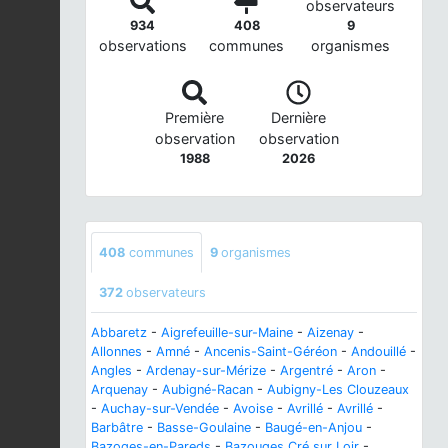
observateurs
934
408
9
observations
communes
organismes
Première
Dernière
observation
observation
1988
2026
408
communes
9
organismes
372
observateurs
Abbaretz
-
Aigrefeuille-sur-Maine
-
Aizenay
-
Allonnes
-
Amné
-
Ancenis-Saint-Géréon
-
Andouillé
-
Angles
-
Ardenay-sur-Mérize
-
Argentré
-
Aron
-
Arquenay
-
Aubigné-Racan
-
Aubigny-Les Clouzeaux
-
Auchay-sur-Vendée
-
Avoise
-
Avrillé
-
Avrillé
-
Barbâtre
-
Basse-Goulaine
-
Baugé-en-Anjou
-
Bazoges-en-Pareds
-
Bazouges Cré sur Loir
-