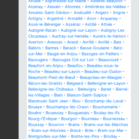
Ahuillé
-
Aigrefeuille-sur-Maine
-
Aillières-Beauvoir
-
Aizenay
-
Alexain
-
Allonnes
-
Ambrières-les-Vallées
-
Ancenis-Saint-Géréon
-
Andouillé
-
Angers
-
Angrie
-
Antigny
-
Argentré
-
Armaillé
-
Aron
-
Arquenay
-
Assé-le-Bérenger
-
Assérac
-
Astillé
-
Athée
-
Aubigné-Racan
-
Aubigné-sur-Layon
-
Aubigny-Les
Clouzeaux
-
Auchay-sur-Vendée
-
Auvers-le-Hamon
-
Averton
-
Avessac
-
Avezé
-
Avrillé
-
Avrillé
-
Bais
-
Ballots
-
Bannes
-
Baracé
-
Basse-Goulaine
-
Batz-
sur-Mer
-
Baugé-en-Anjou
-
Bazoges-en-Paillers
-
Bazougers
-
Bazouges Cré sur Loir
-
Beaucouzé
-
Beaufort-en-Anjou
-
Beaufou
-
Beaulieu-sous-la-
Roche
-
Beaulieu-sur-Layon
-
Beaulieu-sur-Oudon
-
Beaumont-Pied-de-Bœuf
-
Beaupréau-en-Mauges
-
Bécon-les-Granits
-
Belgeard
-
Bellevigne-en-Layon
-
Bellevigne-les-Châteaux
-
Bellevigny
-
Benet
-
Bierné-
les-Villages
-
Blain
-
Blaison-Saint-Sulpice
-
Blandouet-Saint Jean
-
Blou
-
Bonchamp-lès-Laval
-
Bouaye
-
Bouchamps-lès-Craon
-
Bouchemaine
-
Bouère
-
Bouessay
-
Bouguenais
-
Boulay-les-Ifs
-
Bourg-l'Évêque
-
Bourgon
-
Bourneau
-
Bournezeau
-
Boussay
-
Bouvron
-
Brains
-
Brains-sur-les-Marches
-
Brain-sur-Allonnes
-
Brecé
-
Brée
-
Brem-sur-Mer
-
Bretignolles-sur-Mer
-
Brette-les-Pins
-
Briollay
-