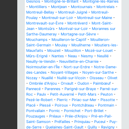
Gesnois
-
Montigné-le-Brillant
-
Montigné-lès-Rairies
-
Montilliers
-
Montjean
-
Montournais
-
Montrelais
-
Montreuil-Bellay
-
Montreuil-Juigné
-
Montreuil-
Poulay
-
Montreuil-sur-Loir
-
Montreuil-sur-Maine
-
Montrevault-sur-Èvre
-
Montréverd
-
Mont-Saint-
Jean
-
Montsûrs
-
Montval-sur-Loir
-
Morannes sur
Sarthe-Daumeray
-
Mortagne-sur-Sèvre
-
Mouchamps
-
Mouilleron-le-Captif
-
Mouilleron-
Saint-Germain
-
Moulay
-
Mouliherne
-
Moutiers-les-
Mauxfaits
-
Mouzeil
-
Mouzillon
-
Mozé-sur-Louet
-
Mûrs-Erigné
-
Nantes
-
Neau
-
Nesmy
-
Neuillé
-
Neuilly-le-Vendin
-
Neuvillette-en-Charnie
-
Noirmoutier-en-l'Île
-
Nort-sur-Erdre
-
Notre-Dame-
des-Landes
-
Noyant-Villages
-
Noyen-sur-Sarthe
-
Nozay
-
Nuaillé
-
Nuillé-sur-Vicoin
-
Oisseau
-
Olivet
-
Ombrée d'Anjou
-
Orvault
-
Oudon
-
Paimbœuf
-
Pannecé
-
Parennes
-
Parigné-sur-Braye
-
Parné-sur-
Roc
-
Paulx
-
Petit-Auverné
-
Petit-Mars
-
Peuton
-
Pezé-le-Robert
-
Pierric
-
Piriac-sur-Mer
-
Pissotte
-
Placé
-
Plessé
-
Poiroux
-
Pontchâteau
-
Pontmain
-
Pontvallain
-
Pornic
-
Pornichet
-
Port-Brillet
-
Pouzauges
-
Préaux
-
Prée-d'Anjou
-
Pré-en-Pail-
Saint-Samson
-
Préfailles
-
Prinquiau
-
Puceul
-
Puy-
de-Serre
-
Quelaines-Saint-Gault
-
Quilly
-
Ravigny
-