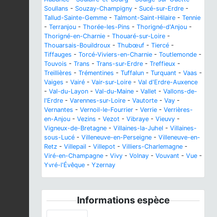
Soullans
-
Souzay-Champigny
-
Sucé-sur-Erdre
-
Tallud-Sainte-Gemme
-
Talmont-Saint-Hilaire
-
Tennie
-
Terranjou
-
Thorée-les-Pins
-
Thorigné-d'Anjou
-
Thorigné-en-Charnie
-
Thouaré-sur-Loire
-
Thouarsais-Bouildroux
-
Thubœuf
-
Tiercé
-
Tiffauges
-
Torcé-Viviers-en-Charnie
-
Toutlemonde
-
Touvois
-
Trans
-
Trans-sur-Erdre
-
Treffieux
-
Treillières
-
Trémentines
-
Tuffalun
-
Turquant
-
Vaas
-
Vaiges
-
Vairé
-
Vair-sur-Loire
-
Val d'Erdre-Auxence
-
Val-du-Layon
-
Val-du-Maine
-
Vallet
-
Vallons-de-
l'Erdre
-
Varennes-sur-Loire
-
Vautorte
-
Vay
-
Vernantes
-
Vernoil-le-Fourrier
-
Verrie
-
Verrières-
en-Anjou
-
Vezins
-
Vezot
-
Vibraye
-
Vieuvy
-
Vigneux-de-Bretagne
-
Villaines-la-Juhel
-
Villaines-
sous-Lucé
-
Villeneuve-en-Perseigne
-
Villeneuve-en-
Retz
-
Villepail
-
Villepot
-
Villiers-Charlemagne
-
Viré-en-Champagne
-
Vivy
-
Volnay
-
Vouvant
-
Vue
-
Yvré-l'Évêque
-
Yzernay
Informations espèce