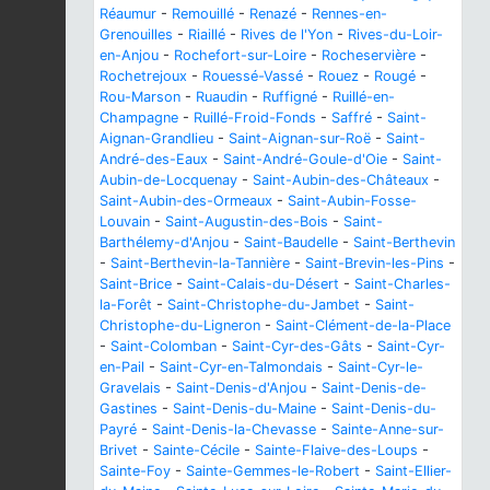
Réaumur
-
Remouillé
-
Renazé
-
Rennes-en-
Grenouilles
-
Riaillé
-
Rives de l'Yon
-
Rives-du-Loir-
en-Anjou
-
Rochefort-sur-Loire
-
Rocheservière
-
Rochetrejoux
-
Rouessé-Vassé
-
Rouez
-
Rougé
-
Rou-Marson
-
Ruaudin
-
Ruffigné
-
Ruillé-en-
Champagne
-
Ruillé-Froid-Fonds
-
Saffré
-
Saint-
Aignan-Grandlieu
-
Saint-Aignan-sur-Roë
-
Saint-
André-des-Eaux
-
Saint-André-Goule-d'Oie
-
Saint-
Aubin-de-Locquenay
-
Saint-Aubin-des-Châteaux
-
Saint-Aubin-des-Ormeaux
-
Saint-Aubin-Fosse-
Louvain
-
Saint-Augustin-des-Bois
-
Saint-
Barthélemy-d'Anjou
-
Saint-Baudelle
-
Saint-Berthevin
-
Saint-Berthevin-la-Tannière
-
Saint-Brevin-les-Pins
-
Saint-Brice
-
Saint-Calais-du-Désert
-
Saint-Charles-
la-Forêt
-
Saint-Christophe-du-Jambet
-
Saint-
Christophe-du-Ligneron
-
Saint-Clément-de-la-Place
-
Saint-Colomban
-
Saint-Cyr-des-Gâts
-
Saint-Cyr-
en-Pail
-
Saint-Cyr-en-Talmondais
-
Saint-Cyr-le-
Gravelais
-
Saint-Denis-d'Anjou
-
Saint-Denis-de-
Gastines
-
Saint-Denis-du-Maine
-
Saint-Denis-du-
Payré
-
Saint-Denis-la-Chevasse
-
Sainte-Anne-sur-
Brivet
-
Sainte-Cécile
-
Sainte-Flaive-des-Loups
-
Sainte-Foy
-
Sainte-Gemmes-le-Robert
-
Saint-Ellier-