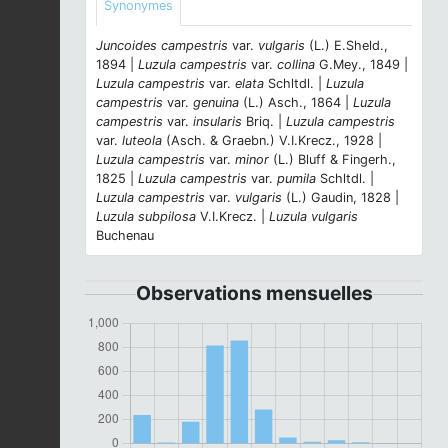
Synonymes
Juncoides campestris
var.
vulgaris
(L.) E.Sheld.,
1894 |
Luzula campestris
var.
collina
G.Mey., 1849 |
Luzula campestris
var.
elata
Schltdl. |
Luzula
campestris
var.
genuina
(L.) Asch., 1864 |
Luzula
campestris
var.
insularis
Briq. |
Luzula campestris
var.
luteola
(Asch. & Graebn.) V.I.Krecz., 1928 |
Luzula campestris
var.
minor
(L.) Bluff & Fingerh.,
1825 |
Luzula campestris
var.
pumila
Schltdl. |
Luzula campestris
var.
vulgaris
(L.) Gaudin, 1828 |
Luzula subpilosa
V.I.Krecz. |
Luzula vulgaris
Buchenau
Observations mensuelles