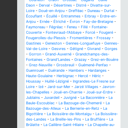
Daon
-
Derval
-
Désertines
-
Distré
-
Divatte-sur-
Loire
-
Doué-en-Anjou
-
Drefféac
-
Duneau
-
Durtal
-
Écouflant
-
Écuillé
-
Entrammes
-
Erbray
-
Erdre-en-
Anjou
-
Ernée
-
Étriché
-
Évron
-
Fay-de-Bretagne
-
Faymoreau
-
Fégréac
-
Feneu
-
Fillé
-
Fontaine-
Couverte
-
Fontevraud-l'Abbaye
-
Forcé
-
Fougeré
-
Fougerolles-du-Plessis
-
Fromentières
-
Frossay
-
Gastines
-
Geneston
-
Gennes-Longuefuye
-
Gennes-
Val-de-Loire
-
Gesvres
-
Gétigné
-
Givrand
-
Gorges
-
Gorron
-
Grand-Auverné
-
Grandchamps-des-
Fontaines
-
Grand'Landes
-
Grazay
-
Grez-en-Bouère
-
Grez-Neuville
-
Grosbreuil
-
Guémené-Penfao
-
Guenrouet
-
Guérande
-
Hambers
-
Hardanges
-
Haute-Goulaine
-
Herbignac
-
Hercé
-
Héric
-
Houssay
-
Huillé-Lézigné
-
Ingrandes-Le Fresne sur
Loire
-
Izé
-
Jard-sur-Mer
-
Jarzé Villages
-
Javron-
les-Chapelles
-
Joué-en-Charnie
-
Joué-sur-Erdre
-
Jublains
-
Juvardeil
-
Juvigné
-
La Baconnière
-
La
Baule-Escoublac
-
La Bazouge-de-Chemeré
-
La
Bazouge-des-Alleux
-
La Bernerie-en-Retz
-
La
Bigottière
-
La Boissière-de-Montaigu
-
La Boissière-
des-Landes
-
La Breille-les-Pins
-
La Bruffière
-
La
Brûlatte
-
La Caillère-Saint-Hilaire
-
La Chapelle-au-