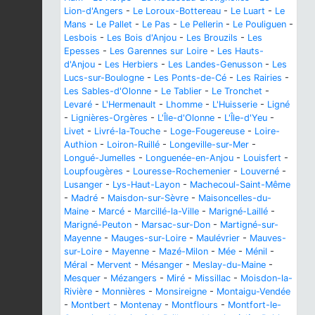
Lion-d'Angers
-
Le Loroux-Bottereau
-
Le Luart
-
Le
Mans
-
Le Pallet
-
Le Pas
-
Le Pellerin
-
Le Pouliguen
-
Lesbois
-
Les Bois d'Anjou
-
Les Brouzils
-
Les
Epesses
-
Les Garennes sur Loire
-
Les Hauts-
d'Anjou
-
Les Herbiers
-
Les Landes-Genusson
-
Les
Lucs-sur-Boulogne
-
Les Ponts-de-Cé
-
Les Rairies
-
Les Sables-d'Olonne
-
Le Tablier
-
Le Tronchet
-
Levaré
-
L'Hermenault
-
Lhomme
-
L'Huisserie
-
Ligné
-
Lignières-Orgères
-
L'Île-d'Olonne
-
L'Île-d'Yeu
-
Livet
-
Livré-la-Touche
-
Loge-Fougereuse
-
Loire-
Authion
-
Loiron-Ruillé
-
Longeville-sur-Mer
-
Longué-Jumelles
-
Longuenée-en-Anjou
-
Louisfert
-
Loupfougères
-
Louresse-Rochemenier
-
Louverné
-
Lusanger
-
Lys-Haut-Layon
-
Machecoul-Saint-Même
-
Madré
-
Maisdon-sur-Sèvre
-
Maisoncelles-du-
Maine
-
Marcé
-
Marcillé-la-Ville
-
Marigné-Laillé
-
Marigné-Peuton
-
Marsac-sur-Don
-
Martigné-sur-
Mayenne
-
Mauges-sur-Loire
-
Maulévrier
-
Mauves-
sur-Loire
-
Mayenne
-
Mazé-Milon
-
Mée
-
Ménil
-
Méral
-
Mervent
-
Mésanger
-
Meslay-du-Maine
-
Mesquer
-
Mézangers
-
Miré
-
Missillac
-
Moisdon-la-
Rivière
-
Monnières
-
Monsireigne
-
Montaigu-Vendée
-
Montbert
-
Montenay
-
Montflours
-
Montfort-le-