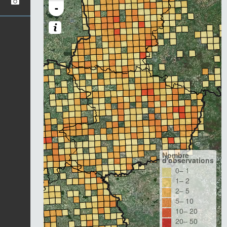
-
Nombre
d'observations
0– 1
1– 2
2– 5
5– 10
10– 20
20– 50