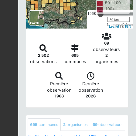
50– 100
100+
1968
30 km
Nombre d'observa
Leaflet
| ©
IGN
69
observateurs
2 502
695
2
observations
communes
organismes
Première
Dernière
observation
observation
1968
2026
695
communes
2
organismes
69
observateurs