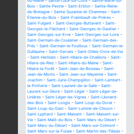
du-Maine
-
Sainte-Luce-sur-Loire
-
Sainte-Marie-du-
Bois
-
Sainte-Pexine
-
Saint-Erblon
-
Sainte-Reine-
de-Bretagne
-
Sainte-Suzanne-et-Chammes
-
Saint-
Étienne-du-Bois
-
Saint-Fraimbault-de-Prières
-
Saint-Fulgent
-
Saint-Georges-Buttavent
-
Saint-
Georges-le-Fléchard
-
Saint-Georges-le-Gaultier
-
Saint-Georges-sur-Erve
-
Saint-Georges-sur-Loire
-
Saint-Germain-de-Coulamer
-
Saint-Germain-des-
Prés
-
Saint-Germain-le-Fouilloux
-
Saint-Germain-le-
Guillaume
-
Saint-Gervais
-
Saint-Gilles-Croix-de-Vie
-
Saint-Herblain
-
Saint-Hilaire-de-Chaléons
-
Saint-
Hilaire-de-Riez
-
Saint-Hilaire-du-Maine
-
Saint-
Hilaire-la-Forêt
-
Saint-Jean-de-Boiseau
-
Saint-
Jean-de-Monts
-
Saint-Jean-sur-Mayenne
-
Saint-
Joachim
-
Saint-Juire-Champgillon
-
Saint-Lambert-
la-Potherie
-
Saint-Laurent-de-la-Salle
-
Saint-
Laurent-sur-Sèvre
-
Saint-Léger
-
Saint-Léger-de-
Linières
-
Saint-Léger-les-Vignes
-
Saint-Léonard-
des-Bois
-
Saint-Longis
-
Saint-Loup-du-Dorat
-
Saint-Loup-du-Gast
-
Saint-Lumine-de-Clisson
-
Saint-Lyphard
-
Saint-Maixent
-
Saint-Maixent-sur-
Vie
-
Saint-Malô-du-Bois
-
Saint-Mars-du-Désert
-
Saint-Mars-du-Désert
-
Saint-Mars-sur-Colmont
-
Saint-Mars-sur-la-Futaie
-
Saint-Martin-des-Tilleuls
-