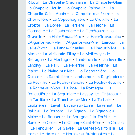
Riboul
-
La Chapelle-Craonnaise
-
La Chapelle-Glain
-
La Chapelle-Heulin
-
La Chapelle-Rainsouin
-
La
Chapelle-Saint-Aubin
-
La Chapelle-sur-Erdre
-
La
Chevrolière
-
La Copechagnière
-
La Croixille
-
La
Cropte
-
La Dorée
-
La Ferrière
-
La Flèche
-
La
Garnache
-
La Gaubretière
-
La Genétouze
-
La
Gravelle
-
La Haie-Fouassière
-
La Haie-Traversaine
-
L'Aiguillon-sur-Mer
-
L'Aiguillon-sur-Vie
-
Lairoux
-
La
Jaille-Yvon
-
La Lande-Chasles
-
La Limouzinière
-
La
Marne
-
La Meilleraie-Tillay
-
La Meilleraye-de-
Bretagne
-
La Montagne
-
Landeronde
-
Landevieille
-
Landivy
-
La Pallu
-
La Pellerine
-
La Pellerine
-
La
Plaine
-
La Plaine-sur-Mer
-
La Possonnière
-
La
Quinte
-
La Rabatelière
-
Larchamp
-
La Regrippière
-
La Réorthe
-
La Roche-Blanche
-
La Roche-Neuville
-
La Roche-sur-Yon
-
La Roë
-
La Romagne
-
La
Rouaudière
-
La Séguinière
-
Lassay-les-Châteaux
-
La Tardière
-
La Tranche-sur-Mer
-
La Turballe
-
Laubrières
-
Laval
-
Lavau-sur-Loire
-
Lavernat
-
Le
Bailleul
-
Le Bernard
-
Le Bignon
-
Le Bignon-du-
Maine
-
Le Boupère
-
Le Bourgneuf-la-Forêt
-
Le
Buret
-
Le Cellier
-
Le Champ-Saint-Père
-
Le Croisic
-
Le Fenouiller
-
Le Gâvre
-
Le Genest-Saint-Isle
-
Le
Ham
-
Le Horps
-
Le Housseau-Brétignolles
-
Le