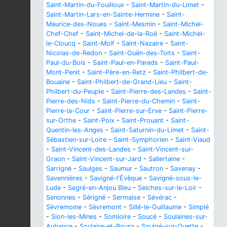
Saint-Martin-du-Fouilloux
-
Saint-Martin-du-Limet
-
Saint-Martin-Lars-en-Sainte-Hermine
-
Saint-
Maurice-des-Noues
-
Saint-Mesmin
-
Saint-Michel-
Chef-Chef
-
Saint-Michel-de-la-Roë
-
Saint-Michel-
le-Cloucq
-
Saint-Molf
-
Saint-Nazaire
-
Saint-
Nicolas-de-Redon
-
Saint-Ouën-des-Toits
-
Saint-
Paul-du-Bois
-
Saint-Paul-en-Pareds
-
Saint-Paul-
Mont-Penit
-
Saint-Père-en-Retz
-
Saint-Philbert-de-
Bouaine
-
Saint-Philbert-de-Grand-Lieu
-
Saint-
Philbert-du-Peuple
-
Saint-Pierre-des-Landes
-
Saint-
Pierre-des-Nids
-
Saint-Pierre-du-Chemin
-
Saint-
Pierre-la-Cour
-
Saint-Pierre-sur-Erve
-
Saint-Pierre-
sur-Orthe
-
Saint-Poix
-
Saint-Prouant
-
Saint-
Quentin-les-Anges
-
Saint-Saturnin-du-Limet
-
Saint-
Sébastien-sur-Loire
-
Saint-Symphorien
-
Saint-Viaud
-
Saint-Vincent-des-Landes
-
Saint-Vincent-sur-
Graon
-
Saint-Vincent-sur-Jard
-
Sallertaine
-
Sarrigné
-
Saulges
-
Saumur
-
Sautron
-
Savenay
-
Savennières
-
Savigné-l'Évêque
-
Savigné-sous-le-
Lude
-
Segré-en-Anjou Bleu
-
Seiches-sur-le-Loir
-
Senonnes
-
Sérigné
-
Sermaise
-
Sévérac
-
Sèvremoine
-
Sèvremont
-
Sillé-le-Guillaume
-
Simplé
-
Sion-les-Mines
-
Somloire
-
Soucé
-
Soulaines-sur-
Aubance
-
Soulaire-et-Bourg
-
Soulgé-sur-Ouette
-