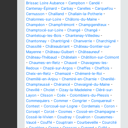
Brissac Loire Aubance
-
Campbon
-
Candé
-
Cantenay-Épinard
-
Carbay
-
Carelles
-
Carquefou
-
Cernusson
-
Chailland
-
Challain-la-Potherie
-
Chalonnes-sur-Loire
-
Châlons-du-Maine
-
Champéon
-
Champfrémont
-
Champgenéteux
-
Champtocé-sur-Loire
-
Changé
-
Changé
-
Chanteloup-les-Bois
-
Chantenay-Villedieu
-
Chantonnay
-
Chantrigné
-
Chanverrie
-
Charchigné
-
Chassillé
-
Châteaubriant
-
Château-Gontier-sur-
Mayenne
-
Château-Guibert
-
Châteauneuf
-
Château-Thébaud
-
Châtelain
-
Châtillon-sur-Colmont
-
Chaumes-en-Retz
-
Chauvé
-
Chavagnes-les-
Redoux
-
Chazé-sur-Argos
-
Cheffes
-
Cheffois
-
Cheix-en-Retz
-
Chemazé
-
Chémeré-le-Roi
-
Chemillé-en-Anjou
-
Chemiré-en-Charnie
-
Chenillé-
Champteussé
-
Chérancé
-
Chevaigné-du-Maine
-
Chevillé
-
Cholet
-
Cizay-la-Madeleine
-
Cléré-sur-
Layon
-
Clisson
-
Coëx
-
Colombiers-du-Plessis
-
Commequiers
-
Commer
-
Congrier
-
Conquereuil
-
Contest
-
Corcoué-sur-Logne
-
Cordemais
-
Coron
-
Corsept
-
Corzé
-
Cosmes
-
Cossé-en-Champagne
-
Cossé-le-Vivien
-
Coudray
-
Couëron
-
Couesmes-
Vaucé
-
Couffé
-
Couptrain
-
Courbeveille
-
Courcité
-
Courléon
-
Craon
-
Crossac
-
Cugand
-
Cuillé
-