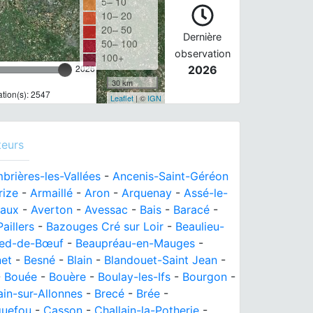
5– 10
10– 20
20– 50
Dernière
50– 100
observation
100+
2026
2026
30 km
tion(s): 2547
Leaflet
| ©
IGN
teurs
brières-les-Vallées
-
Ancenis-Saint-Géréon
rize
-
Armaillé
-
Aron
-
Arquenay
-
Assé-le-
eaux
-
Averton
-
Avessac
-
Bais
-
Baracé
-
aillers
-
Bazouges Cré sur Loir
-
Beaulieu-
ied-de-Bœuf
-
Beaupréau-en-Mauges
-
et
-
Besné
-
Blain
-
Blandouet-Saint Jean
-
-
Bouée
-
Bouère
-
Boulay-les-Ifs
-
Bourgon
-
ain-sur-Allonnes
-
Brecé
-
Brée
-
quefou
-
Casson
-
Challain-la-Potherie
-