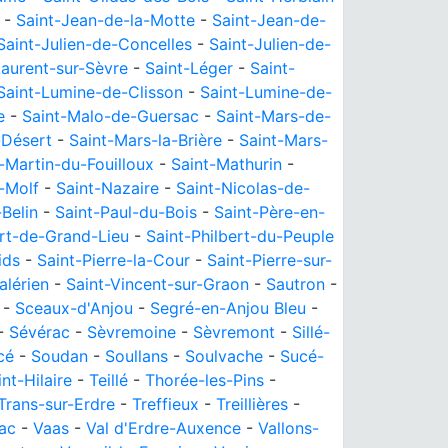
-
Saint-Jean-de-la-Motte
-
Saint-Jean-de-
Saint-Julien-de-Concelles
-
Saint-Julien-de-
Laurent-sur-Sèvre
-
Saint-Léger
-
Saint-
Saint-Lumine-de-Clisson
-
Saint-Lumine-de-
e
-
Saint-Malo-de-Guersac
-
Saint-Mars-de-
-Désert
-
Saint-Mars-la-Brière
-
Saint-Mars-
-Martin-du-Fouilloux
-
Saint-Mathurin
-
-Molf
-
Saint-Nazaire
-
Saint-Nicolas-de-
Belin
-
Saint-Paul-du-Bois
-
Saint-Père-en-
ert-de-Grand-Lieu
-
Saint-Philbert-du-Peuple
ids
-
Saint-Pierre-la-Cour
-
Saint-Pierre-sur-
alérien
-
Saint-Vincent-sur-Graon
-
Sautron
-
-
Sceaux-d'Anjou
-
Segré-en-Anjou Bleu
-
-
Sévérac
-
Sèvremoine
-
Sèvremont
-
Sillé-
cé
-
Soudan
-
Soullans
-
Soulvache
-
Sucé-
nt-Hilaire
-
Teillé
-
Thorée-les-Pins
-
Trans-sur-Erdre
-
Treffieux
-
Treillières
-
ac
-
Vaas
-
Val d'Erdre-Auxence
-
Vallons-