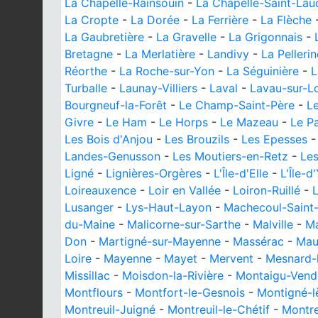
La Chapelle-Rainsouin
-
La Chapelle-Saint-Lau
La Cropte
-
La Dorée
-
La Ferrière
-
La Flèche
La Gaubretière
-
La Gravelle
-
La Grigonnais
-
Bretagne
-
La Merlatière
-
Landivy
-
La Pellerin
Réorthe
-
La Roche-sur-Yon
-
La Séguinière
-
L
Turballe
-
Launay-Villiers
-
Laval
-
Lavau-sur-Lo
Bourgneuf-la-Forêt
-
Le Champ-Saint-Père
-
L
Givre
-
Le Ham
-
Le Horps
-
Le Mazeau
-
Le P
Les Bois d'Anjou
-
Les Brouzils
-
Les Epesses
Landes-Genusson
-
Les Moutiers-en-Retz
-
Les
Ligné
-
Lignières-Orgères
-
L'Île-d'Elle
-
L'Île-d
Loireauxence
-
Loir en Vallée
-
Loiron-Ruillé
-
L
Lusanger
-
Lys-Haut-Layon
-
Machecoul-Sain
du-Maine
-
Malicorne-sur-Sarthe
-
Malville
-
Ma
Don
-
Martigné-sur-Mayenne
-
Massérac
-
Mau
Loire
-
Mayenne
-
Mayet
-
Mervent
-
Mesnard-l
Missillac
-
Moisdon-la-Rivière
-
Montaigu-Vend
Montflours
-
Montfort-le-Gesnois
-
Montigné-lè
Montreuil-Juigné
-
Montreuil-le-Chétif
-
Montre