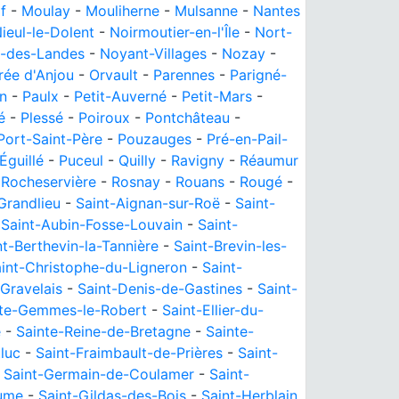
f
-
Moulay
-
Mouliherne
-
Mulsanne
-
Nantes
ieul-le-Dolent
-
Noirmoutier-en-l'Île
-
Nort-
-des-Landes
-
Noyant-Villages
-
Nozay
-
rée d'Anjou
-
Orvault
-
Parennes
-
Parigné-
n
-
Paulx
-
Petit-Auverné
-
Petit-Mars
-
é
-
Plessé
-
Poiroux
-
Pontchâteau
-
Port-Saint-Père
-
Pouzauges
-
Pré-en-Pail-
'Éguillé
-
Puceul
-
Quilly
-
Ravigny
-
Réaumur
-
Rocheservière
-
Rosnay
-
Rouans
-
Rougé
-
Grandlieu
-
Saint-Aignan-sur-Roë
-
Saint-
-
Saint-Aubin-Fosse-Louvain
-
Saint-
nt-Berthevin-la-Tannière
-
Saint-Brevin-les-
int-Christophe-du-Ligneron
-
Saint-
-Gravelais
-
Saint-Denis-de-Gastines
-
Saint-
nte-Gemmes-le-Robert
-
Saint-Ellier-du-
e
-
Sainte-Reine-de-Bretagne
-
Sainte-
luc
-
Saint-Fraimbault-de-Prières
-
Saint-
-
Saint-Germain-de-Coulamer
-
Saint-
aume
-
Saint-Gildas-des-Bois
-
Saint-Herblain