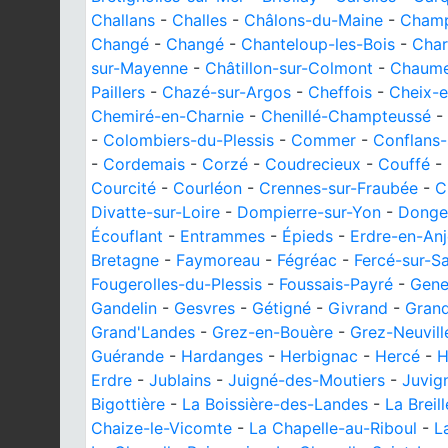
Challans
-
Challes
-
Châlons-du-Maine
-
Cham
Changé
-
Changé
-
Chanteloup-les-Bois
-
Char
sur-Mayenne
-
Châtillon-sur-Colmont
-
Chaume
Paillers
-
Chazé-sur-Argos
-
Cheffois
-
Cheix-e
Chemiré-en-Charnie
-
Chenillé-Champteussé
-
-
Colombiers-du-Plessis
-
Commer
-
Conflans-
-
Cordemais
-
Corzé
-
Coudrecieux
-
Couffé
-
Courcité
-
Courléon
-
Crennes-sur-Fraubée
-
C
Divatte-sur-Loire
-
Dompierre-sur-Yon
-
Donge
Écouflant
-
Entrammes
-
Épieds
-
Erdre-en-An
Bretagne
-
Faymoreau
-
Fégréac
-
Fercé-sur-S
Fougerolles-du-Plessis
-
Foussais-Payré
-
Gene
Gandelin
-
Gesvres
-
Gétigné
-
Givrand
-
Gran
Grand'Landes
-
Grez-en-Bouère
-
Grez-Neuvill
Guérande
-
Hardanges
-
Herbignac
-
Hercé
-
H
Erdre
-
Jublains
-
Juigné-des-Moutiers
-
Juvig
Bigottière
-
La Boissière-des-Landes
-
La Breil
Chaize-le-Vicomte
-
La Chapelle-au-Riboul
-
L