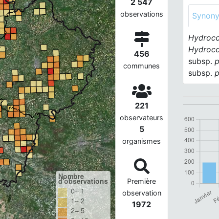
2 547
observations
Synon
Hydroco
Hydroco
456
subsp.
p
communes
subsp.
p
221
observateurs
5
organismes
Nombre
d'observations
Première
0– 1
observation
1– 2
1972
2– 5