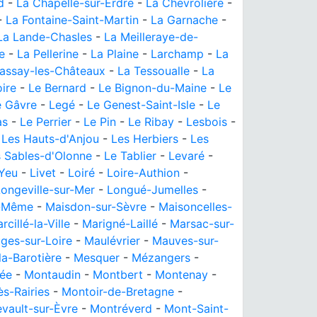
d
-
La Chapelle-sur-Erdre
-
La Chevrolière
-
-
La Fontaine-Saint-Martin
-
La Garnache
-
La Lande-Chasles
-
La Meilleraye-de-
e
-
La Pellerine
-
La Plaine
-
Larchamp
-
La
assay-les-Châteaux
-
La Tessoualle
-
La
ire
-
Le Bernard
-
Le Bignon-du-Maine
-
Le
e Gâvre
-
Legé
-
Le Genest-Saint-Isle
-
Le
as
-
Le Perrier
-
Le Pin
-
Le Ribay
-
Lesbois
-
-
Les Hauts-d'Anjou
-
Les Herbiers
-
Les
 Sables-d'Olonne
-
Le Tablier
-
Levaré
-
'Yeu
-
Livet
-
Loiré
-
Loire-Authion
-
ongeville-sur-Mer
-
Longué-Jumelles
-
t-Même
-
Maisdon-sur-Sèvre
-
Maisoncelles-
rcillé-la-Ville
-
Marigné-Laillé
-
Marsac-sur-
ges-sur-Loire
-
Maulévrier
-
Mauves-sur-
a-Barotière
-
Mesquer
-
Mézangers
-
ée
-
Montaudin
-
Montbert
-
Montenay
-
s-Rairies
-
Montoir-de-Bretagne
-
vault-sur-Èvre
-
Montréverd
-
Mont-Saint-