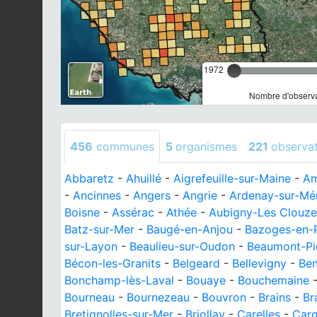
1972
Nombre d'observa
456
communes
5
organismes
221
observa
Abbaretz
-
Ahuillé
-
Aigrefeuille-sur-Maine
-
Am
-
Ancinnes
-
Angers
-
Angrie
-
Ardenay-sur-Mé
Boisne
-
Assérac
-
Athée
-
Aubigny-Les Clouz
Batz-sur-Mer
-
Baugé-en-Anjou
-
Bazoges-en-P
sur-Layon
-
Beaulieu-sur-Oudon
-
Beaumont-P
Bécon-les-Granits
-
Belgeard
-
Bellevigny
-
Ben
Bonchamp-lès-Laval
-
Bouaye
-
Bouchemaine
Bourneau
-
Bournezeau
-
Bouvron
-
Brains
-
Br
Bretignolles-sur-Mer
-
Briollay
-
Carelles
-
Car