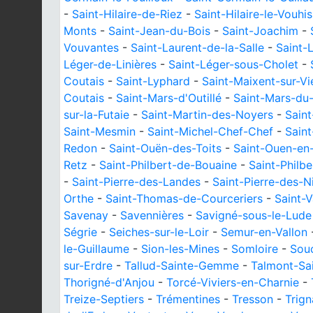
-
Saint-Hilaire-de-Riez
-
Saint-Hilaire-le-Vouhis
Monts
-
Saint-Jean-du-Bois
-
Saint-Joachim
-
Vouvantes
-
Saint-Laurent-de-la-Salle
-
Saint-
Léger-de-Linières
-
Saint-Léger-sous-Cholet
-
Coutais
-
Saint-Lyphard
-
Saint-Maixent-sur-Vi
Coutais
-
Saint-Mars-d'Outillé
-
Saint-Mars-du
sur-la-Futaie
-
Saint-Martin-des-Noyers
-
Saint
Saint-Mesmin
-
Saint-Michel-Chef-Chef
-
Saint
Redon
-
Saint-Ouën-des-Toits
-
Saint-Ouen-en-
Retz
-
Saint-Philbert-de-Bouaine
-
Saint-Philb
-
Saint-Pierre-des-Landes
-
Saint-Pierre-des-N
Orthe
-
Saint-Thomas-de-Courceriers
-
Saint-V
Savenay
-
Savennières
-
Savigné-sous-le-Lude
Ségrie
-
Seiches-sur-le-Loir
-
Semur-en-Vallon
le-Guillaume
-
Sion-les-Mines
-
Somloire
-
Sou
sur-Erdre
-
Tallud-Sainte-Gemme
-
Talmont-Sai
Thorigné-d'Anjou
-
Torcé-Viviers-en-Charnie
-
Treize-Septiers
-
Trémentines
-
Tresson
-
Trign