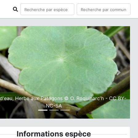
ious
Next
 d'eau, Herbe aux Patagons © O. Roquinarc'h - CC BY-
NC-SA
Informations espèce