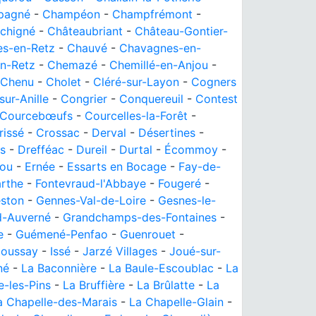
pagné
-
Champéon
-
Champfrémont
-
chigné
-
Châteaubriant
-
Château-Gontier-
s-en-Retz
-
Chauvé
-
Chavagnes-en-
n-Retz
-
Chemazé
-
Chemillé-en-Anjou
-
Chenu
-
Cholet
-
Cléré-sur-Layon
-
Cogners
sur-Anille
-
Congrier
-
Conquereuil
-
Contest
Courcebœufs
-
Courcelles-la-Forêt
-
rissé
-
Crossac
-
Derval
-
Désertines
-
s
-
Drefféac
-
Dureil
-
Durtal
-
Écommoy
-
jou
-
Ernée
-
Essarts en Bocage
-
Fay-de-
arthe
-
Fontevraud-l'Abbaye
-
Fougeré
-
ston
-
Gennes-Val-de-Loire
-
Gesnes-le-
d-Auverné
-
Grandchamps-des-Fontaines
-
e
-
Guémené-Penfao
-
Guenrouet
-
oussay
-
Issé
-
Jarzé Villages
-
Joué-sur-
né
-
La Baconnière
-
La Baule-Escoublac
-
La
le-les-Pins
-
La Bruffière
-
La Brûlatte
-
La
a Chapelle-des-Marais
-
La Chapelle-Glain
-