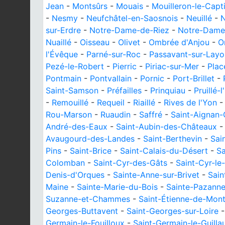
Jean
-
Montsûrs
-
Mouais
-
Mouilleron-le-Capti
-
Nesmy
-
Neufchâtel-en-Saosnois
-
Neuillé
-
N
sur-Erdre
-
Notre-Dame-de-Riez
-
Notre-Dame
Nuaillé
-
Oisseau
-
Olivet
-
Ombrée d'Anjou
-
O
l'Évêque
-
Parné-sur-Roc
-
Passavant-sur-Layo
Pezé-le-Robert
-
Pierric
-
Piriac-sur-Mer
-
Plac
Pontmain
-
Pontvallain
-
Pornic
-
Port-Brillet
-
Saint-Samson
-
Préfailles
-
Prinquiau
-
Pruillé-l
-
Remouillé
-
Requeil
-
Riaillé
-
Rives de l'Yon
Rou-Marson
-
Ruaudin
-
Saffré
-
Saint-Aignan-
André-des-Eaux
-
Saint-Aubin-des-Châteaux
Avaugourd-des-Landes
-
Saint-Berthevin
-
Sai
Pins
-
Saint-Brice
-
Saint-Calais-du-Désert
-
Sa
Colomban
-
Saint-Cyr-des-Gâts
-
Saint-Cyr-le
Denis-d'Orques
-
Sainte-Anne-sur-Brivet
-
Sai
Maine
-
Sainte-Marie-du-Bois
-
Sainte-Pazann
Suzanne-et-Chammes
-
Saint-Étienne-de-Mont
Georges-Buttavent
-
Saint-Georges-sur-Loire
Germain-le-Fouilloux
-
Saint-Germain-le-Guill