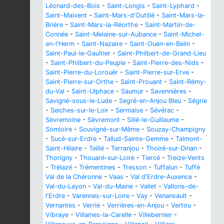
Léonard-des-Bois
-
Saint-Longis
-
Saint-Lyphard
-
Saint-Maixent
-
Saint-Mars-d'Outillé
-
Saint-Mars-la-
Brière
-
Saint-Mars-la-Réorthe
-
Saint-Martin-de-
Connée
-
Saint-Melaine-sur-Aubance
-
Saint-Michel-
en-l'Herm
-
Saint-Nazaire
-
Saint-Ouen-en-Belin
-
Saint-Paul-le-Gaultier
-
Saint-Philbert-de-Grand-Lieu
-
Saint-Philbert-du-Peuple
-
Saint-Pierre-des-Nids
-
Saint-Pierre-du-Lorouër
-
Saint-Pierre-sur-Erve
-
Saint-Pierre-sur-Orthe
-
Saint-Prouant
-
Saint-Rémy-
du-Val
-
Saint-Ulphace
-
Saumur
-
Savennières
-
Savigné-sous-le-Lude
-
Segré-en-Anjou Bleu
-
Ségrie
-
Seiches-sur-le-Loir
-
Sermaise
-
Sévérac
-
Sèvremoine
-
Sèvremont
-
Sillé-le-Guillaume
-
Somloire
-
Souvigné-sur-Même
-
Souzay-Champigny
-
Sucé-sur-Erdre
-
Tallud-Sainte-Gemme
-
Talmont-
Saint-Hilaire
-
Teillé
-
Terranjou
-
Thoiré-sur-Dinan
-
Thorigny
-
Thouaré-sur-Loire
-
Tiercé
-
Treize-Vents
-
Trélazé
-
Trémentines
-
Tresson
-
Tuffalun
-
Tuffé
Val de la Chéronne
-
Vaas
-
Val d'Erdre-Auxence
-
Val-du-Layon
-
Val-du-Maine
-
Vallet
-
Vallons-de-
l'Erdre
-
Varennes-sur-Loire
-
Vay
-
Venansault
-
Vernantes
-
Verrie
-
Verrières-en-Anjou
-
Vertou
-
Vibraye
-
Villaines-la-Carelle
-
Villebernier
-