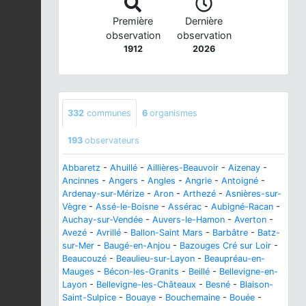
Première
Dernière
observation
observation
1912
2026
332
communes
6
organismes
193
observateurs
Abbaretz
-
Ahuillé
-
Aillières-Beauvoir
-
Aizenay
-
Ancinnes
-
Angers
-
Angles
-
Angrie
-
Antoigné
-
Ardenay-sur-Mérize
-
Aron
-
Arthezé
-
Asnières-sur-
Vègre
-
Assé-le-Boisne
-
Assérac
-
Aubigné-Racan
-
Auchay-sur-Vendée
-
Auvers-le-Hamon
-
Averton
-
Avezé
-
Avrillé
-
Ballon-Saint Mars
-
Barbâtre
-
Batz-
sur-Mer
-
Baugé-en-Anjou
-
Bazouges Cré sur Loir
-
Beaucouzé
-
Beaulieu-sur-Layon
-
Beaupréau-en-
Mauges
-
Bécon-les-Granits
-
Beillé
-
Bellevigne-en-
Layon
-
Bellevigne-les-Châteaux
-
Besné
-
Blaison-
Saint-Sulpice
-
Bouaye
-
Bouchemaine
-
Bouée
-