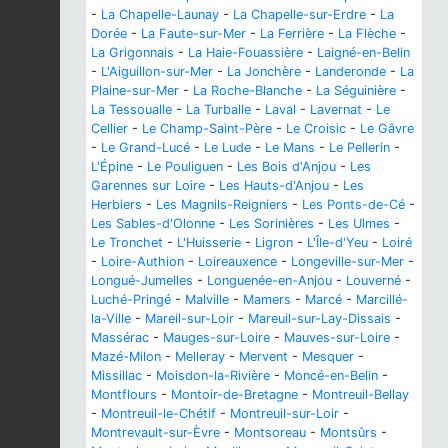
-
La Chapelle-Launay
-
La Chapelle-sur-Erdre
-
La
Dorée
-
La Faute-sur-Mer
-
La Ferrière
-
La Flèche
-
La Grigonnais
-
La Haie-Fouassière
-
Laigné-en-Belin
-
L'Aiguillon-sur-Mer
-
La Jonchère
-
Landeronde
-
La
Plaine-sur-Mer
-
La Roche-Blanche
-
La Séguinière
-
La Tessoualle
-
La Turballe
-
Laval
-
Lavernat
-
Le
Cellier
-
Le Champ-Saint-Père
-
Le Croisic
-
Le Gâvre
-
Le Grand-Lucé
-
Le Lude
-
Le Mans
-
Le Pellerin
-
L'Épine
-
Le Pouliguen
-
Les Bois d'Anjou
-
Les
Garennes sur Loire
-
Les Hauts-d'Anjou
-
Les
Herbiers
-
Les Magnils-Reigniers
-
Les Ponts-de-Cé
-
Les Sables-d'Olonne
-
Les Sorinières
-
Les Ulmes
-
Le Tronchet
-
L'Huisserie
-
Ligron
-
L'Île-d'Yeu
-
Loiré
-
Loire-Authion
-
Loireauxence
-
Longeville-sur-Mer
-
Longué-Jumelles
-
Longuenée-en-Anjou
-
Louverné
-
Luché-Pringé
-
Malville
-
Mamers
-
Marcé
-
Marcillé-
la-Ville
-
Mareil-sur-Loir
-
Mareuil-sur-Lay-Dissais
-
Massérac
-
Mauges-sur-Loire
-
Mauves-sur-Loire
-
Mazé-Milon
-
Melleray
-
Mervent
-
Mesquer
-
Missillac
-
Moisdon-la-Rivière
-
Moncé-en-Belin
-
Montflours
-
Montoir-de-Bretagne
-
Montreuil-Bellay
-
Montreuil-le-Chétif
-
Montreuil-sur-Loir
-
Montrevault-sur-Èvre
-
Montsoreau
-
Montsûrs
-