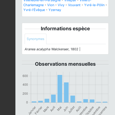
Villeneuve-en-Perseigne
-
Villepail
-
Villiers-
Charlemagne
-
Vion
-
Vivy
-
Vouvant
-
Yvré-le-Pôlin
-
Yvré-l'Évêque
-
Yzernay
Informations espèce
Synonymes
Aranea acalypha
Walckenaer, 1802 |
Observations mensuelles