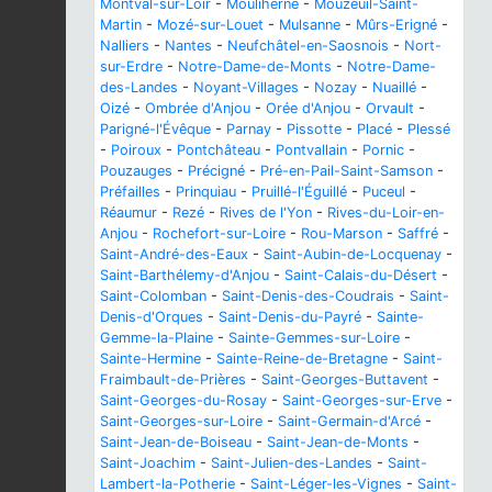
Montval-sur-Loir
-
Mouliherne
-
Mouzeuil-Saint-
Martin
-
Mozé-sur-Louet
-
Mulsanne
-
Mûrs-Erigné
-
Nalliers
-
Nantes
-
Neufchâtel-en-Saosnois
-
Nort-
sur-Erdre
-
Notre-Dame-de-Monts
-
Notre-Dame-
des-Landes
-
Noyant-Villages
-
Nozay
-
Nuaillé
-
Oizé
-
Ombrée d'Anjou
-
Orée d'Anjou
-
Orvault
-
Parigné-l'Évêque
-
Parnay
-
Pissotte
-
Placé
-
Plessé
-
Poiroux
-
Pontchâteau
-
Pontvallain
-
Pornic
-
Pouzauges
-
Précigné
-
Pré-en-Pail-Saint-Samson
-
Préfailles
-
Prinquiau
-
Pruillé-l'Éguillé
-
Puceul
-
Réaumur
-
Rezé
-
Rives de l'Yon
-
Rives-du-Loir-en-
Anjou
-
Rochefort-sur-Loire
-
Rou-Marson
-
Saffré
-
Saint-André-des-Eaux
-
Saint-Aubin-de-Locquenay
-
Saint-Barthélemy-d'Anjou
-
Saint-Calais-du-Désert
-
Saint-Colomban
-
Saint-Denis-des-Coudrais
-
Saint-
Denis-d'Orques
-
Saint-Denis-du-Payré
-
Sainte-
Gemme-la-Plaine
-
Sainte-Gemmes-sur-Loire
-
Sainte-Hermine
-
Sainte-Reine-de-Bretagne
-
Saint-
Fraimbault-de-Prières
-
Saint-Georges-Buttavent
-
Saint-Georges-du-Rosay
-
Saint-Georges-sur-Erve
-
Saint-Georges-sur-Loire
-
Saint-Germain-d'Arcé
-
Saint-Jean-de-Boiseau
-
Saint-Jean-de-Monts
-
Saint-Joachim
-
Saint-Julien-des-Landes
-
Saint-
Lambert-la-Potherie
-
Saint-Léger-les-Vignes
-
Saint-