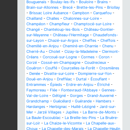
Bouguenais
-
Boulay-les-Ifs
-
Bouloire
-
Brains
-
Brain-sur-Allonnes
-
Brecé
-
Brette-les-Pins
-
Briollay
-
Brissac Loire Aubance
-
Campbon
-
Carquefou
-
Chailland
-
Challes
-
Chalonnes-sur-Loire
-
Champéon
-
Champfleur
-
Champtocé-sur-Loire
-
Changé
-
Chanteloup-les-Bois
-
Château-Gontier-
sur-Mayenne
-
Château-l'Hermitage
-
Chaudefonds-
sur-Layon
-
Chazé-sur-Argos
-
Cheffes
-
Cheffois
-
Chemillé-en-Anjou
-
Chemiré-en-Charnie
-
Chenu
-
Cherré-Au
-
Cholet
-
Cizay-la-Madeleine
-
Clermont-
Créans
-
Corcoué-sur-Logne
-
Cormes
-
Coron
-
Corzé
-
Cossé-en-Champagne
-
Coudrecieux
-
Couëron
-
Couffé
-
Courcelles-la-Forêt
-
Crosmières
-
Denée
-
Divatte-sur-Loire
-
Dompierre-sur-Yon
-
Doué-en-Anjou
-
Drefféac
-
Durtal
-
Écouflant
-
Entrammes
-
Épieds
-
Erdre-en-Anjou
-
Étriché
-
Faymoreau
-
Flée
-
Fontevraud-l'Abbaye
-
Gennes-
Val-de-Loire
-
Gétigné
-
Gorges
-
Grand-Auverné
-
Grandchamp
-
Guécélard
-
Guérande
-
Hambers
-
Hardanges
-
Herbignac
-
Huillé-Lézigné
-
Jard-sur-
Mer
-
Jarzé Villages
-
Jupilles
-
La Barre-de-Monts
-
La Baule-Escoublac
-
La Breille-les-Pins
-
La Bruère-
sur-Loir
-
La Chaize-le-Vicomte
-
La Chapelle-aux-
Choux
-
La Chapelle-des-Marais
-
La Chapelle-Heulin