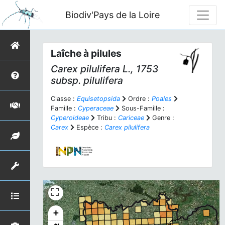
Biodiv'Pays de la Loire
Laîche à pilules
Carex pilulifera
L., 1753
subsp.
pilulifera
Classe :
Equisetopsida
Ordre :
Poales
Famille :
Cyperaceae
Sous-Famille :
Cyperoideae
Tribu :
Cariceae
Genre :
Carex
Espèce :
Carex pilulifera
+