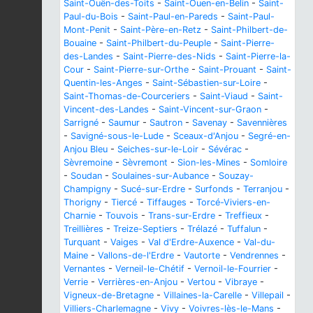
Saint-Ouën-des-Toits
-
Saint-Ouen-en-Belin
-
Saint-
Paul-du-Bois
-
Saint-Paul-en-Pareds
-
Saint-Paul-
Mont-Penit
-
Saint-Père-en-Retz
-
Saint-Philbert-de-
Bouaine
-
Saint-Philbert-du-Peuple
-
Saint-Pierre-
des-Landes
-
Saint-Pierre-des-Nids
-
Saint-Pierre-la-
Cour
-
Saint-Pierre-sur-Orthe
-
Saint-Prouant
-
Saint-
Quentin-les-Anges
-
Saint-Sébastien-sur-Loire
-
Saint-Thomas-de-Courceriers
-
Saint-Viaud
-
Saint-
Vincent-des-Landes
-
Saint-Vincent-sur-Graon
-
Sarrigné
-
Saumur
-
Sautron
-
Savenay
-
Savennières
-
Savigné-sous-le-Lude
-
Sceaux-d'Anjou
-
Segré-en-
Anjou Bleu
-
Seiches-sur-le-Loir
-
Sévérac
-
Sèvremoine
-
Sèvremont
-
Sion-les-Mines
-
Somloire
-
Soudan
-
Soulaines-sur-Aubance
-
Souzay-
Champigny
-
Sucé-sur-Erdre
-
Surfonds
-
Terranjou
-
Thorigny
-
Tiercé
-
Tiffauges
-
Torcé-Viviers-en-
Charnie
-
Touvois
-
Trans-sur-Erdre
-
Treffieux
-
Treillières
-
Treize-Septiers
-
Trélazé
-
Tuffalun
-
Turquant
-
Vaiges
-
Val d'Erdre-Auxence
-
Val-du-
Maine
-
Vallons-de-l'Erdre
-
Vautorte
-
Vendrennes
-
Vernantes
-
Verneil-le-Chétif
-
Vernoil-le-Fourrier
-
Verrie
-
Verrières-en-Anjou
-
Vertou
-
Vibraye
-
Vigneux-de-Bretagne
-
Villaines-la-Carelle
-
Villepail
-
Villiers-Charlemagne
-
Vivy
-
Voivres-lès-le-Mans
-