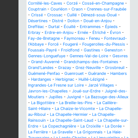
Cornillé-les-Caves
-
Corzé
-
Cossé-en-Champagne
-
Couptrain
-
Courléon
-
Craon
-
Crennes-sur-Fraubée
-
Crissé
-
Crossac
-
Cuillé
-
Dénezé-sous-Doué
-
Désertines
-
Distré
-
Dollon
-
Doué-en-Anjou
-
Drefféac
-
Durtal
-
Écuillé
-
Entrammes
-
Épieds
-
Erbray
-
Erdre-en-Anjou
-
Ernée
-
Étriché
-
Évron
-
Fay-de-Bretagne
-
Faymoreau
-
Feneu
-
Fontevraud-
l'Abbaye
-
Forcé
-
Fougeré
-
Fougerolles-du-Plessis
-
Foussais-Payré
-
Froidfond
-
Gastines
-
Geneston
-
Gennes-Longuefuye
-
Gennes-Val-de-Loire
-
Gesvres
-
Grand-Auverné
-
Grandchamps-des-Fontaines
-
Grand'Landes
-
Grazay
-
Grez-Neuville
-
Grosbreuil
-
Guémené-Penfao
-
Guenrouet
-
Guérande
-
Hambers
-
Hardanges
-
Herbignac
-
Huillé-Lézigné
-
Ingrandes-Le Fresne sur Loire
-
Jarzé Villages
-
Javron-les-Chapelles
-
Joué-sur-Erdre
-
Juigné-des-
Moutiers
-
Jupilles
-
Juvigné
-
La Bazouge-des-Alleux
-
La Bigottière
-
La Breille-les-Pins
-
La Caillère-
Saint-Hilaire
-
La Chaize-le-Vicomte
-
La Chapelle-
au-Riboul
-
La Chapelle-Hermier
-
La Chapelle-
Rainsouin
-
La Chapelle-Saint-Laud
-
La Chapelle-sur-
Erdre
-
La Copechagnière
-
La Croixille
-
La Dorée
-
La Ferrière
-
La Gravelle
-
La Grigonnais
-
La Haie-
Traversaine
-
La Lande-Chasles
-
La Limouzinière
-
La