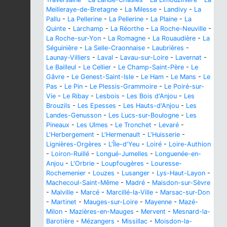
Meilleraye-de-Bretagne
-
La Milesse
-
Landivy
-
La
Pallu
-
La Pellerine
-
La Pellerine
-
La Plaine
-
La
Quinte
-
Larchamp
-
La Réorthe
-
La Roche-Neuville
-
La Roche-sur-Yon
-
La Romagne
-
La Rouaudière
-
La
Séguinière
-
La Selle-Craonnaise
-
Laubrières
-
Launay-Villiers
-
Laval
-
Lavau-sur-Loire
-
Lavernat
-
Le Bailleul
-
Le Cellier
-
Le Champ-Saint-Père
-
Le
Gâvre
-
Le Genest-Saint-Isle
-
Le Ham
-
Le Mans
-
Le
Pas
-
Le Pin
-
Le Plessis-Grammoire
-
Le Poiré-sur-
Vie
-
Le Ribay
-
Lesbois
-
Les Bois d'Anjou
-
Les
Brouzils
-
Les Epesses
-
Les Hauts-d'Anjou
-
Les
Landes-Genusson
-
Les Lucs-sur-Boulogne
-
Les
Pineaux
-
Les Ulmes
-
Le Tronchet
-
Levaré
-
L'Herbergement
-
L'Hermenault
-
L'Huisserie
-
Lignières-Orgères
-
L'Île-d'Yeu
-
Loiré
-
Loire-Authion
-
Loiron-Ruillé
-
Longué-Jumelles
-
Longuenée-en-
Anjou
-
L'Orbrie
-
Loupfougères
-
Louresse-
Rochemenier
-
Louzes
-
Lusanger
-
Lys-Haut-Layon
-
Machecoul-Saint-Même
-
Madré
-
Maisdon-sur-Sèvre
-
Malville
-
Marcé
-
Marcillé-la-Ville
-
Marsac-sur-Don
-
Martinet
-
Mauges-sur-Loire
-
Mayenne
-
Mazé-
Milon
-
Mazières-en-Mauges
-
Mervent
-
Mesnard-la-
Barotière
-
Mézangers
-
Missillac
-
Moisdon-la-