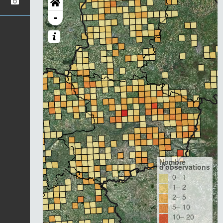
-
Nombre
d'observations
0– 1
1– 2
2– 5
5– 10
10– 20