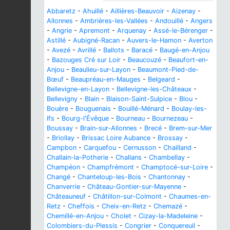
Abbaretz
-
Ahuillé
-
Aillières-Beauvoir
-
Aizenay
-
Allonnes
-
Ambrières-les-Vallées
-
Andouillé
-
Angers
-
Angrie
-
Apremont
-
Arquenay
-
Assé-le-Bérenger
-
Astillé
-
Aubigné-Racan
-
Auvers-le-Hamon
-
Averton
-
Avezé
-
Avrillé
-
Ballots
-
Baracé
-
Baugé-en-Anjou
-
Bazouges Cré sur Loir
-
Beaucouzé
-
Beaufort-en-
Anjou
-
Beaulieu-sur-Layon
-
Beaumont-Pied-de-
Bœuf
-
Beaupréau-en-Mauges
-
Belgeard
-
Bellevigne-en-Layon
-
Bellevigne-les-Châteaux
-
Bellevigny
-
Blain
-
Blaison-Saint-Sulpice
-
Blou
-
Bouère
-
Bouguenais
-
Bouillé-Ménard
-
Boulay-les-
Ifs
-
Bourg-l'Évêque
-
Bourneau
-
Bournezeau
-
Boussay
-
Brain-sur-Allonnes
-
Brecé
-
Brem-sur-Mer
-
Briollay
-
Brissac Loire Aubance
-
Brossay
-
Campbon
-
Carquefou
-
Cernusson
-
Chailland
-
Challain-la-Potherie
-
Challans
-
Chambellay
-
Champéon
-
Champfrémont
-
Champtocé-sur-Loire
-
Changé
-
Chanteloup-les-Bois
-
Chantonnay
-
Chanverrie
-
Château-Gontier-sur-Mayenne
-
Châteauneuf
-
Châtillon-sur-Colmont
-
Chaumes-en-
Retz
-
Cheffois
-
Cheix-en-Retz
-
Chemazé
-
Chemillé-en-Anjou
-
Cholet
-
Cizay-la-Madeleine
-
Colombiers-du-Plessis
-
Congrier
-
Conquereuil
-