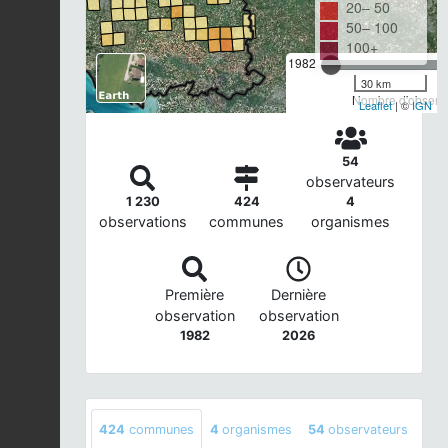
20– 50
50– 100
100+
1982
30 km
Nombre d'observa
Leaflet
| ©
IGN
54
observateurs
1 230
424
4
observations
communes
organismes
Première
Dernière
observation
observation
1982
2026
424
communes
4
organismes
54
observateurs