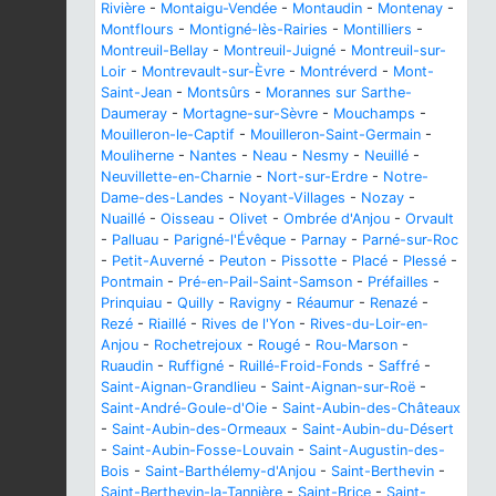
Rivière
-
Montaigu-Vendée
-
Montaudin
-
Montenay
-
Montflours
-
Montigné-lès-Rairies
-
Montilliers
-
Montreuil-Bellay
-
Montreuil-Juigné
-
Montreuil-sur-
Loir
-
Montrevault-sur-Èvre
-
Montréverd
-
Mont-
Saint-Jean
-
Montsûrs
-
Morannes sur Sarthe-
Daumeray
-
Mortagne-sur-Sèvre
-
Mouchamps
-
Mouilleron-le-Captif
-
Mouilleron-Saint-Germain
-
Mouliherne
-
Nantes
-
Neau
-
Nesmy
-
Neuillé
-
Neuvillette-en-Charnie
-
Nort-sur-Erdre
-
Notre-
Dame-des-Landes
-
Noyant-Villages
-
Nozay
-
Nuaillé
-
Oisseau
-
Olivet
-
Ombrée d'Anjou
-
Orvault
-
Palluau
-
Parigné-l'Évêque
-
Parnay
-
Parné-sur-Roc
-
Petit-Auverné
-
Peuton
-
Pissotte
-
Placé
-
Plessé
-
Pontmain
-
Pré-en-Pail-Saint-Samson
-
Préfailles
-
Prinquiau
-
Quilly
-
Ravigny
-
Réaumur
-
Renazé
-
Rezé
-
Riaillé
-
Rives de l'Yon
-
Rives-du-Loir-en-
Anjou
-
Rochetrejoux
-
Rougé
-
Rou-Marson
-
Ruaudin
-
Ruffigné
-
Ruillé-Froid-Fonds
-
Saffré
-
Saint-Aignan-Grandlieu
-
Saint-Aignan-sur-Roë
-
Saint-André-Goule-d'Oie
-
Saint-Aubin-des-Châteaux
-
Saint-Aubin-des-Ormeaux
-
Saint-Aubin-du-Désert
-
Saint-Aubin-Fosse-Louvain
-
Saint-Augustin-des-
Bois
-
Saint-Barthélemy-d'Anjou
-
Saint-Berthevin
-
Saint-Berthevin-la-Tannière
-
Saint-Brice
-
Saint-