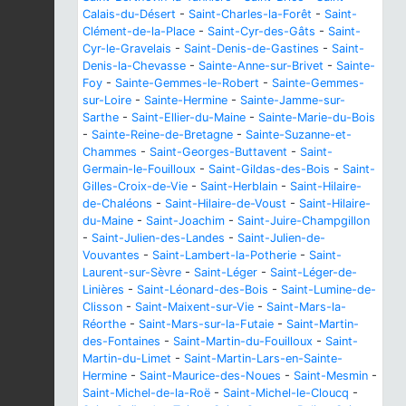
Calais-du-Désert
-
Saint-Charles-la-Forêt
-
Saint-
Clément-de-la-Place
-
Saint-Cyr-des-Gâts
-
Saint-
Cyr-le-Gravelais
-
Saint-Denis-de-Gastines
-
Saint-
Denis-la-Chevasse
-
Sainte-Anne-sur-Brivet
-
Sainte-
Foy
-
Sainte-Gemmes-le-Robert
-
Sainte-Gemmes-
sur-Loire
-
Sainte-Hermine
-
Sainte-Jamme-sur-
Sarthe
-
Saint-Ellier-du-Maine
-
Sainte-Marie-du-Bois
-
Sainte-Reine-de-Bretagne
-
Sainte-Suzanne-et-
Chammes
-
Saint-Georges-Buttavent
-
Saint-
Germain-le-Fouilloux
-
Saint-Gildas-des-Bois
-
Saint-
Gilles-Croix-de-Vie
-
Saint-Herblain
-
Saint-Hilaire-
de-Chaléons
-
Saint-Hilaire-de-Voust
-
Saint-Hilaire-
du-Maine
-
Saint-Joachim
-
Saint-Juire-Champgillon
-
Saint-Julien-des-Landes
-
Saint-Julien-de-
Vouvantes
-
Saint-Lambert-la-Potherie
-
Saint-
Laurent-sur-Sèvre
-
Saint-Léger
-
Saint-Léger-de-
Linières
-
Saint-Léonard-des-Bois
-
Saint-Lumine-de-
Clisson
-
Saint-Maixent-sur-Vie
-
Saint-Mars-la-
Réorthe
-
Saint-Mars-sur-la-Futaie
-
Saint-Martin-
des-Fontaines
-
Saint-Martin-du-Fouilloux
-
Saint-
Martin-du-Limet
-
Saint-Martin-Lars-en-Sainte-
Hermine
-
Saint-Maurice-des-Noues
-
Saint-Mesmin
-
Saint-Michel-de-la-Roë
-
Saint-Michel-le-Cloucq
-