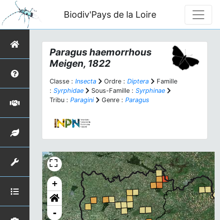
Biodiv'Pays de la Loire
Paragus haemorrhous
Meigen, 1822
Classe :
Insecta
Ordre :
Diptera
Famille
:
Syrphidae
Sous-Famille :
Syrphinae
Tribu :
Paragini
Genre :
Paragus
+
-