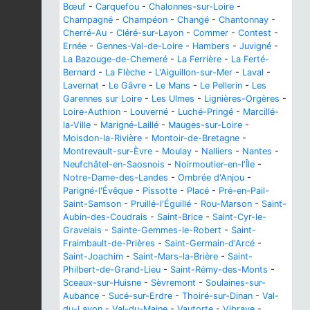
Bœuf
-
Carquefou
-
Chalonnes-sur-Loire
-
Champagné
-
Champéon
-
Changé
-
Chantonnay
-
Cherré-Au
-
Cléré-sur-Layon
-
Commer
-
Contest
-
Ernée
-
Gennes-Val-de-Loire
-
Hambers
-
Juvigné
-
La Bazouge-de-Chemeré
-
La Ferrière
-
La Ferté-
Bernard
-
La Flèche
-
L'Aiguillon-sur-Mer
-
Laval
-
Lavernat
-
Le Gâvre
-
Le Mans
-
Le Pellerin
-
Les
Garennes sur Loire
-
Les Ulmes
-
Lignières-Orgères
-
Loire-Authion
-
Louverné
-
Luché-Pringé
-
Marcillé-
la-Ville
-
Marigné-Laillé
-
Mauges-sur-Loire
-
Moisdon-la-Rivière
-
Montoir-de-Bretagne
-
Montrevault-sur-Èvre
-
Moulay
-
Nalliers
-
Nantes
-
Neufchâtel-en-Saosnois
-
Noirmoutier-en-l'Île
-
Notre-Dame-des-Landes
-
Ombrée d'Anjou
-
Parigné-l'Évêque
-
Pissotte
-
Placé
-
Pré-en-Pail-
Saint-Samson
-
Pruillé-l'Éguillé
-
Rou-Marson
-
Saint-
Aubin-des-Coudrais
-
Saint-Brice
-
Saint-Cyr-le-
Gravelais
-
Sainte-Gemmes-le-Robert
-
Saint-
Fraimbault-de-Prières
-
Saint-Germain-d'Arcé
-
Saint-Joachim
-
Saint-Mars-la-Brière
-
Saint-
Philbert-de-Grand-Lieu
-
Saint-Rémy-des-Monts
-
Sceaux-sur-Huisne
-
Sèvremont
-
Soulaines-sur-
Aubance
-
Sucé-sur-Erdre
-
Thoiré-sur-Dinan
-
Val-
du-Layon
-
Val-du-Maine
-
Vautorte
-
Vibraye
-