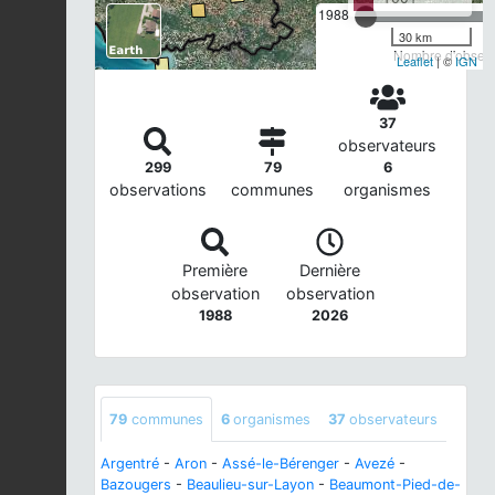
1988
30 km
Nombre d'observa
Leaflet
| ©
IGN
37
observateurs
299
79
6
observations
communes
organismes
Première
Dernière
observation
observation
1988
2026
79
communes
6
organismes
37
observateurs
Argentré
-
Aron
-
Assé-le-Bérenger
-
Avezé
-
Bazougers
-
Beaulieu-sur-Layon
-
Beaumont-Pied-de-