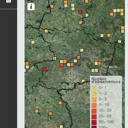
Nombre
d'observations
0– 1
1– 2
2– 5
5– 10
10– 20
20– 50
50– 100
100+