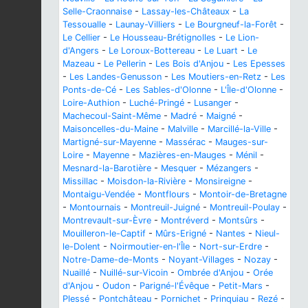
Selle-Craonnaise
-
Lassay-les-Châteaux
-
La
Tessoualle
-
Launay-Villiers
-
Le Bourgneuf-la-Forêt
-
Le Cellier
-
Le Housseau-Brétignolles
-
Le Lion-
d'Angers
-
Le Loroux-Bottereau
-
Le Luart
-
Le
Mazeau
-
Le Pellerin
-
Les Bois d'Anjou
-
Les Epesses
-
Les Landes-Genusson
-
Les Moutiers-en-Retz
-
Les
Ponts-de-Cé
-
Les Sables-d'Olonne
-
L'Île-d'Olonne
-
Loire-Authion
-
Luché-Pringé
-
Lusanger
-
Machecoul-Saint-Même
-
Madré
-
Maigné
-
Maisoncelles-du-Maine
-
Malville
-
Marcillé-la-Ville
-
Martigné-sur-Mayenne
-
Massérac
-
Mauges-sur-
Loire
-
Mayenne
-
Mazières-en-Mauges
-
Ménil
-
Mesnard-la-Barotière
-
Mesquer
-
Mézangers
-
Missillac
-
Moisdon-la-Rivière
-
Monsireigne
-
Montaigu-Vendée
-
Montflours
-
Montoir-de-Bretagne
-
Montournais
-
Montreuil-Juigné
-
Montreuil-Poulay
-
Montrevault-sur-Èvre
-
Montréverd
-
Montsûrs
-
Mouilleron-le-Captif
-
Mûrs-Erigné
-
Nantes
-
Nieul-
le-Dolent
-
Noirmoutier-en-l'Île
-
Nort-sur-Erdre
-
Notre-Dame-de-Monts
-
Noyant-Villages
-
Nozay
-
Nuaillé
-
Nuillé-sur-Vicoin
-
Ombrée d'Anjou
-
Orée
d'Anjou
-
Oudon
-
Parigné-l'Évêque
-
Petit-Mars
-
Plessé
-
Pontchâteau
-
Pornichet
-
Prinquiau
-
Rezé
-