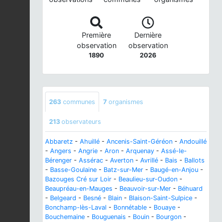
Première
Dernière
observation
observation
1890
2026
263
communes
7
organismes
213
observateurs
Abbaretz
-
Ahuillé
-
Ancenis-Saint-Géréon
-
Andouillé
-
Angers
-
Angrie
-
Aron
-
Arquenay
-
Assé-le-
Bérenger
-
Assérac
-
Averton
-
Avrillé
-
Bais
-
Ballots
-
Basse-Goulaine
-
Batz-sur-Mer
-
Baugé-en-Anjou
-
Bazouges Cré sur Loir
-
Beaulieu-sur-Oudon
-
Beaupréau-en-Mauges
-
Beauvoir-sur-Mer
-
Béhuard
-
Belgeard
-
Besné
-
Blain
-
Blaison-Saint-Sulpice
-
Bonchamp-lès-Laval
-
Bonnétable
-
Bouaye
-
Bouchemaine
-
Bouguenais
-
Bouin
-
Bourgon
-