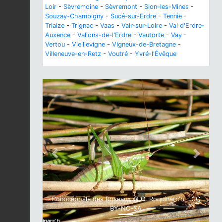
Loir
-
Sèvremoine
-
Sèvremont
-
Sion-les-Mines
-
Souzay-Champigny
-
Sucé-sur-Erdre
-
Tennie
-
Triaize
-
Trignac
-
Vaas
-
Vair-sur-Loire
-
Val d'Erdre-
Auxence
-
Vallons-de-l'Erdre
-
Vautorte
-
Vay
-
Vertou
-
Vieillevigne
-
Vigneux-de-Bretagne
-
Villeneuve-en-Retz
-
Voutré
-
Yvré-l'Évêque
Previous
Next
Conocéphale des Roseaux © O. Roquinarc'h - CC
BY-NC-SA