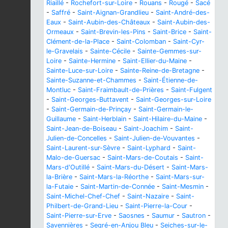
Riaillé
-
Rochefort-sur-Loire
-
Rouans
-
Rougé
-
Sacé
-
Saffré
-
Saint-Aignan-Grandlieu
-
Saint-André-des-
Eaux
-
Saint-Aubin-des-Châteaux
-
Saint-Aubin-des-
Ormeaux
-
Saint-Brevin-les-Pins
-
Saint-Brice
-
Saint-
Clément-de-la-Place
-
Saint-Colomban
-
Saint-Cyr-
le-Gravelais
-
Sainte-Cécile
-
Sainte-Gemmes-sur-
Loire
-
Sainte-Hermine
-
Saint-Ellier-du-Maine
-
Sainte-Luce-sur-Loire
-
Sainte-Reine-de-Bretagne
-
Sainte-Suzanne-et-Chammes
-
Saint-Étienne-de-
Montluc
-
Saint-Fraimbault-de-Prières
-
Saint-Fulgent
-
Saint-Georges-Buttavent
-
Saint-Georges-sur-Loire
-
Saint-Germain-de-Prinçay
-
Saint-Germain-le-
Guillaume
-
Saint-Herblain
-
Saint-Hilaire-du-Maine
-
Saint-Jean-de-Boiseau
-
Saint-Joachim
-
Saint-
Julien-de-Concelles
-
Saint-Julien-de-Vouvantes
-
Saint-Laurent-sur-Sèvre
-
Saint-Lyphard
-
Saint-
Malo-de-Guersac
-
Saint-Mars-de-Coutais
-
Saint-
Mars-d'Outillé
-
Saint-Mars-du-Désert
-
Saint-Mars-
la-Brière
-
Saint-Mars-la-Réorthe
-
Saint-Mars-sur-
la-Futaie
-
Saint-Martin-de-Connée
-
Saint-Mesmin
-
Saint-Michel-Chef-Chef
-
Saint-Nazaire
-
Saint-
Philbert-de-Grand-Lieu
-
Saint-Pierre-la-Cour
-
Saint-Pierre-sur-Erve
-
Saosnes
-
Saumur
-
Sautron
-
Savennières
-
Segré-en-Anjou Bleu
-
Seiches-sur-le-