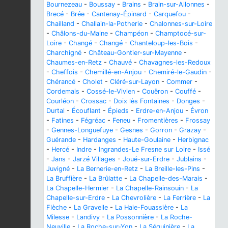
Bournezeau
-
Boussay
-
Brains
-
Brain-sur-Allonnes
-
Brecé
-
Brée
-
Cantenay-Épinard
-
Carquefou
-
Chailland
-
Challain-la-Potherie
-
Chalonnes-sur-Loire
-
Châlons-du-Maine
-
Champéon
-
Champtocé-sur-
Loire
-
Changé
-
Changé
-
Chanteloup-les-Bois
-
Charchigné
-
Château-Gontier-sur-Mayenne
-
Chaumes-en-Retz
-
Chauvé
-
Chavagnes-les-Redoux
-
Cheffois
-
Chemillé-en-Anjou
-
Chemiré-le-Gaudin
-
Chérancé
-
Cholet
-
Cléré-sur-Layon
-
Commer
-
Cordemais
-
Cossé-le-Vivien
-
Couëron
-
Couffé
-
Courléon
-
Crossac
-
Doix lès Fontaines
-
Donges
-
Durtal
-
Écouflant
-
Épieds
-
Erdre-en-Anjou
-
Évron
-
Fatines
-
Fégréac
-
Feneu
-
Fromentières
-
Frossay
-
Gennes-Longuefuye
-
Gesnes
-
Gorron
-
Grazay
-
Guérande
-
Hardanges
-
Haute-Goulaine
-
Herbignac
-
Hercé
-
Indre
-
Ingrandes-Le Fresne sur Loire
-
Issé
-
Jans
-
Jarzé Villages
-
Joué-sur-Erdre
-
Jublains
-
Juvigné
-
La Bernerie-en-Retz
-
La Breille-les-Pins
-
La Bruffière
-
La Brûlatte
-
La Chapelle-des-Marais
-
La Chapelle-Hermier
-
La Chapelle-Rainsouin
-
La
Chapelle-sur-Erdre
-
La Chevrolière
-
La Ferrière
-
La
Flèche
-
La Gravelle
-
La Haie-Fouassière
-
La
Milesse
-
Landivy
-
La Possonnière
-
La Roche-
Neuville
-
La Roche-sur-Yon
-
La Séguinière
-
La