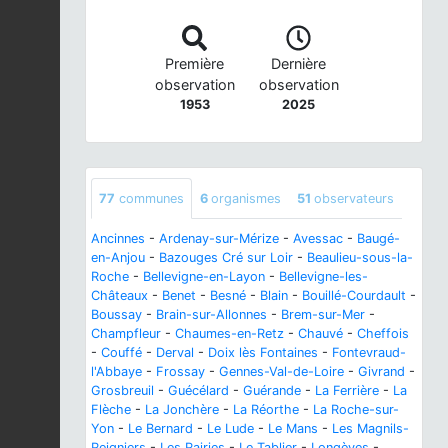
Première
Dernière
observation
observation
1953
2025
77
communes
6
organismes
51
observateurs
Ancinnes
-
Ardenay-sur-Mérize
-
Avessac
-
Baugé-
en-Anjou
-
Bazouges Cré sur Loir
-
Beaulieu-sous-la-
Roche
-
Bellevigne-en-Layon
-
Bellevigne-les-
Châteaux
-
Benet
-
Besné
-
Blain
-
Bouillé-Courdault
-
Boussay
-
Brain-sur-Allonnes
-
Brem-sur-Mer
-
Champfleur
-
Chaumes-en-Retz
-
Chauvé
-
Cheffois
-
Couffé
-
Derval
-
Doix lès Fontaines
-
Fontevraud-
l'Abbaye
-
Frossay
-
Gennes-Val-de-Loire
-
Givrand
-
Grosbreuil
-
Guécélard
-
Guérande
-
La Ferrière
-
La
Flèche
-
La Jonchère
-
La Réorthe
-
La Roche-sur-
Yon
-
Le Bernard
-
Le Lude
-
Le Mans
-
Les Magnils-
Reigniers
-
Les Rairies
-
Le Tablier
-
Longèves
-