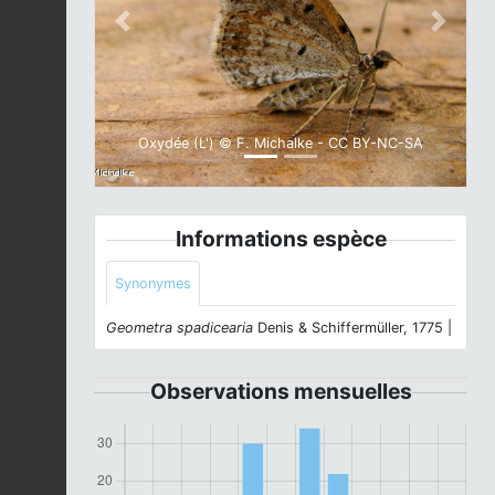
Previous
Next
Oxydée (L') © F. Michalke - CC BY-NC-SA
Informations espèce
Synonymes
Geometra spadicearia
Denis & Schiffermüller, 1775 |
Observations mensuelles