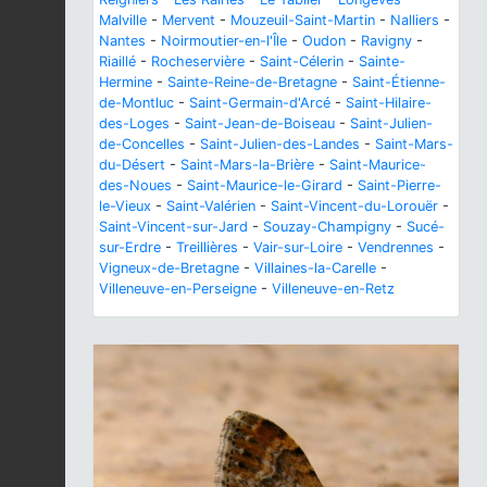
Malville
-
Mervent
-
Mouzeuil-Saint-Martin
-
Nalliers
-
Nantes
-
Noirmoutier-en-l'Île
-
Oudon
-
Ravigny
-
Riaillé
-
Rocheservière
-
Saint-Célerin
-
Sainte-
Hermine
-
Sainte-Reine-de-Bretagne
-
Saint-Étienne-
de-Montluc
-
Saint-Germain-d'Arcé
-
Saint-Hilaire-
des-Loges
-
Saint-Jean-de-Boiseau
-
Saint-Julien-
de-Concelles
-
Saint-Julien-des-Landes
-
Saint-Mars-
du-Désert
-
Saint-Mars-la-Brière
-
Saint-Maurice-
des-Noues
-
Saint-Maurice-le-Girard
-
Saint-Pierre-
le-Vieux
-
Saint-Valérien
-
Saint-Vincent-du-Lorouër
-
Saint-Vincent-sur-Jard
-
Souzay-Champigny
-
Sucé-
sur-Erdre
-
Treillières
-
Vair-sur-Loire
-
Vendrennes
-
Vigneux-de-Bretagne
-
Villaines-la-Carelle
-
Villeneuve-en-Perseigne
-
Villeneuve-en-Retz