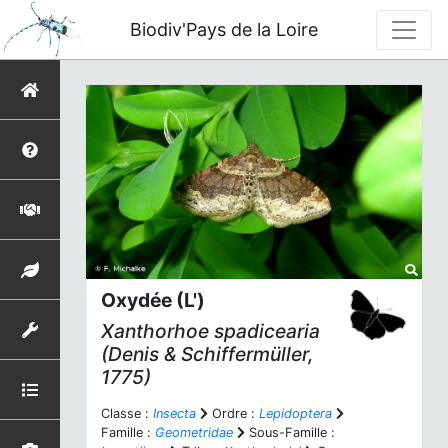
Biodiv'Pays de la Loire
Oxydée (L')
Xanthorhoe spadicearia
(Denis & Schiffermüller,
1775)
Classe :
Insecta
Ordre :
Lepidoptera
Famille :
Geometridae
Sous-Famille :