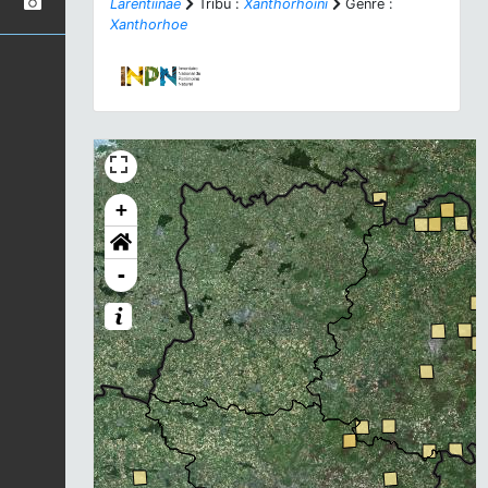
Larentiinae
Tribu :
Xanthorhoini
Genre :
Xanthorhoe
+
-