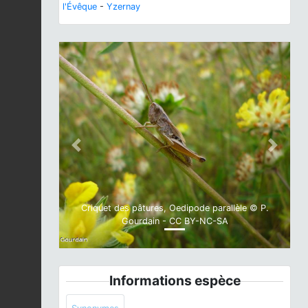
l'Évêque
-
Yzernay
Previous
Next
Criquet des pâtures, Oedipode parallèle © P.
Gourdain - CC BY-NC-SA
Informations espèce