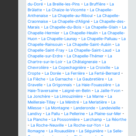
du-Doré
-
La Breille-les-Pins
-
La Bruffière
-
La
Brûlatte
-
La Chaize-le-Vicomte
-
La Chapelle-
Anthenaise
-
La Chapelle-au-Riboul
-
La Chapelle-
Craonnaise
-
La Chapelle-d'Aligné
-
La Chapelle-des-
Marais
-
La Chapelle-du-Bois
-
La Chapelle-Glain
-
La
Chapelle-Hermier
-
La Chapelle-Heulin
-
La Chapelle-
Huon
-
La Chapelle-Launay
-
La Chapelle-Palluau
-
La
Chapelle-Rainsouin
-
La Chapelle-Saint-Aubin
-
La
Chapelle-Saint-Fray
-
La Chapelle-Saint-Laud
-
La
Chapelle-sur-Erdre
-
La Chapelle-Thémer
-
La
Chartre-sur-le-Loir
-
La Châtaigneraie
-
La
Chevrolière
-
La Copechagnière
-
La Croixille
-
La
Cropte
-
La Dorée
-
La Ferrière
-
La Ferté-Bernard
-
La Flèche
-
La Garnache
-
La Gaubretière
-
La
Gravelle
-
La Grigonnais
-
La Haie-Fouassière
-
La
Haie-Traversaine
-
Laigné-en-Belin
-
La Jaille-Yvon
-
La Jonchère
-
La Limouzinière
-
La Marne
-
La
Meilleraie-Tillay
-
La Ménitré
-
La Merlatière
-
La
Milesse
-
La Montagne
-
Landeronde
-
Landevieille
-
Landivy
-
La Pallu
-
La Pellerine
-
La Plaine-sur-Mer
-
La Planche
-
La Possonnière
-
Larchamp
-
La Réorthe
-
La Roche-Neuville
-
La Roche-sur-Yon
-
La
Romagne
-
La Rouaudière
-
La Séguinière
-
La Selle-