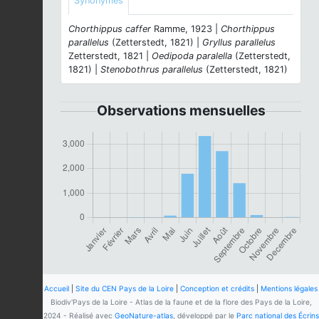
Synonymes
Chorthippus caffer
Ramme, 1923 |
Chorthippus
parallelus
(Zetterstedt, 1821) |
Gryllus parallelus
Zetterstedt, 1821 |
Oedipoda paralella
(Zetterstedt,
1821) |
Stenobothrus parallelus
(Zetterstedt, 1821)
Observations mensuelles
Accueil
|
Site du CEN Pays de la Loire
|
Conception et crédits
|
Mentions légales
Biodiv'Pays de la Loire - Atlas de la faune et de la flore des Pays de la Loire,
2024 - Réalisé avec
GeoNature-atlas
, développé par le
Parc national des Écrins