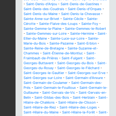
-
Saint-Denis-d'Anjou
-
Saint-Denis-de-Gastines
-
Saint-Denis-des-Coudrais
-
Saint-Denis-d'Orques
-
Saint-Denis-du-Maine
-
Saint-Denis-la-Chevasse
-
Sainte-Anne-sur-Brivet
-
Sainte-Cécile
-
Sainte-
Cérotte
-
Sainte-Flaive-des-Loups
-
Sainte-Foy
-
Sainte-Gemme-la-Plaine
-
Sainte-Gemmes-le-Robert
-
Sainte-Gemmes-sur-Loire
-
Sainte-Hermine
-
Saint-
Ellier-du-Maine
-
Sainte-Luce-sur-Loire
-
Sainte-
Marie-du-Bois
-
Sainte-Pazanne
-
Saint-Erblon
-
Sainte-Reine-de-Bretagne
-
Sainte-Suzanne-et-
Chammes
-
Saint-Étienne-de-Montluc
-
Saint-
Fraimbault-de-Prières
-
Saint-Fulgent
-
Saint-
Georges-Buttavent
-
Saint-Georges-du-Bois
-
Saint-
Georges-du-Rosay
-
Saint-Georges-le-Fléchard
-
Saint-Georges-le-Gaultier
-
Saint-Georges-sur-Erve
-
Saint-Georges-sur-Loire
-
Saint-Germain-d'Anxure
-
Saint-Germain-de-Coulamer
-
Saint-Germain-des-
Prés
-
Saint-Germain-le-Fouilloux
-
Saint-Germain-le-
Guillaume
-
Saint-Gervais-de-Vic
-
Saint-Gervais-en-
Belin
-
Saint-Gildas-des-Bois
-
Saint-Herblain
-
Saint-
Hilaire-de-Chaléons
-
Saint-Hilaire-de-Clisson
-
Saint-Hilaire-de-Riez
-
Saint-Hilaire-des-Loges
-
Saint-Hilaire-du-Maine
-
Saint-Hilaire-la-Forêt
-
Saint-