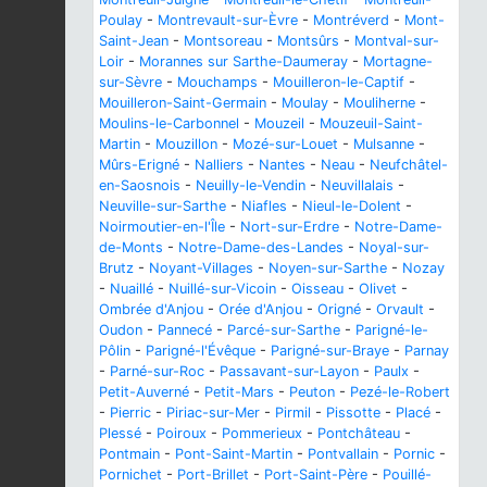
Poulay
-
Montrevault-sur-Èvre
-
Montréverd
-
Mont-
Saint-Jean
-
Montsoreau
-
Montsûrs
-
Montval-sur-
Loir
-
Morannes sur Sarthe-Daumeray
-
Mortagne-
sur-Sèvre
-
Mouchamps
-
Mouilleron-le-Captif
-
Mouilleron-Saint-Germain
-
Moulay
-
Mouliherne
-
Moulins-le-Carbonnel
-
Mouzeil
-
Mouzeuil-Saint-
Martin
-
Mouzillon
-
Mozé-sur-Louet
-
Mulsanne
-
Mûrs-Erigné
-
Nalliers
-
Nantes
-
Neau
-
Neufchâtel-
en-Saosnois
-
Neuilly-le-Vendin
-
Neuvillalais
-
Neuville-sur-Sarthe
-
Niafles
-
Nieul-le-Dolent
-
Noirmoutier-en-l'Île
-
Nort-sur-Erdre
-
Notre-Dame-
de-Monts
-
Notre-Dame-des-Landes
-
Noyal-sur-
Brutz
-
Noyant-Villages
-
Noyen-sur-Sarthe
-
Nozay
-
Nuaillé
-
Nuillé-sur-Vicoin
-
Oisseau
-
Olivet
-
Ombrée d'Anjou
-
Orée d'Anjou
-
Origné
-
Orvault
-
Oudon
-
Pannecé
-
Parcé-sur-Sarthe
-
Parigné-le-
Pôlin
-
Parigné-l'Évêque
-
Parigné-sur-Braye
-
Parnay
-
Parné-sur-Roc
-
Passavant-sur-Layon
-
Paulx
-
Petit-Auverné
-
Petit-Mars
-
Peuton
-
Pezé-le-Robert
-
Pierric
-
Piriac-sur-Mer
-
Pirmil
-
Pissotte
-
Placé
-
Plessé
-
Poiroux
-
Pommerieux
-
Pontchâteau
-
Pontmain
-
Pont-Saint-Martin
-
Pontvallain
-
Pornic
-
Pornichet
-
Port-Brillet
-
Port-Saint-Père
-
Pouillé-