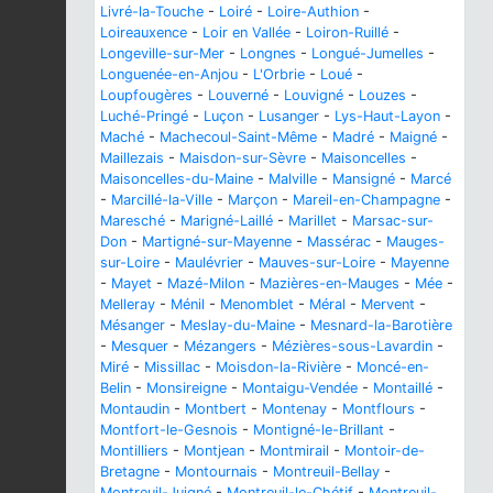
Livré-la-Touche
-
Loiré
-
Loire-Authion
-
Loireauxence
-
Loir en Vallée
-
Loiron-Ruillé
-
Longeville-sur-Mer
-
Longnes
-
Longué-Jumelles
-
Longuenée-en-Anjou
-
L'Orbrie
-
Loué
-
Loupfougères
-
Louverné
-
Louvigné
-
Louzes
-
Luché-Pringé
-
Luçon
-
Lusanger
-
Lys-Haut-Layon
-
Maché
-
Machecoul-Saint-Même
-
Madré
-
Maigné
-
Maillezais
-
Maisdon-sur-Sèvre
-
Maisoncelles
-
Maisoncelles-du-Maine
-
Malville
-
Mansigné
-
Marcé
-
Marcillé-la-Ville
-
Marçon
-
Mareil-en-Champagne
-
Maresché
-
Marigné-Laillé
-
Marillet
-
Marsac-sur-
Don
-
Martigné-sur-Mayenne
-
Massérac
-
Mauges-
sur-Loire
-
Maulévrier
-
Mauves-sur-Loire
-
Mayenne
-
Mayet
-
Mazé-Milon
-
Mazières-en-Mauges
-
Mée
-
Melleray
-
Ménil
-
Menomblet
-
Méral
-
Mervent
-
Mésanger
-
Meslay-du-Maine
-
Mesnard-la-Barotière
-
Mesquer
-
Mézangers
-
Mézières-sous-Lavardin
-
Miré
-
Missillac
-
Moisdon-la-Rivière
-
Moncé-en-
Belin
-
Monsireigne
-
Montaigu-Vendée
-
Montaillé
-
Montaudin
-
Montbert
-
Montenay
-
Montflours
-
Montfort-le-Gesnois
-
Montigné-le-Brillant
-
Montilliers
-
Montjean
-
Montmirail
-
Montoir-de-
Bretagne
-
Montournais
-
Montreuil-Bellay
-
Montreuil-Juigné
-
Montreuil-le-Chétif
-
Montreuil-