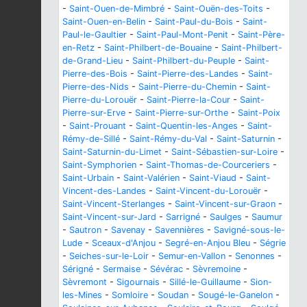
-
Saint-Ouen-de-Mimbré
-
Saint-Ouën-des-Toits
-
Saint-Ouen-en-Belin
-
Saint-Paul-du-Bois
-
Saint-
Paul-le-Gaultier
-
Saint-Paul-Mont-Penit
-
Saint-Père-
en-Retz
-
Saint-Philbert-de-Bouaine
-
Saint-Philbert-
de-Grand-Lieu
-
Saint-Philbert-du-Peuple
-
Saint-
Pierre-des-Bois
-
Saint-Pierre-des-Landes
-
Saint-
Pierre-des-Nids
-
Saint-Pierre-du-Chemin
-
Saint-
Pierre-du-Lorouër
-
Saint-Pierre-la-Cour
-
Saint-
Pierre-sur-Erve
-
Saint-Pierre-sur-Orthe
-
Saint-Poix
-
Saint-Prouant
-
Saint-Quentin-les-Anges
-
Saint-
Rémy-de-Sillé
-
Saint-Rémy-du-Val
-
Saint-Saturnin
-
Saint-Saturnin-du-Limet
-
Saint-Sébastien-sur-Loire
-
Saint-Symphorien
-
Saint-Thomas-de-Courceriers
-
Saint-Urbain
-
Saint-Valérien
-
Saint-Viaud
-
Saint-
Vincent-des-Landes
-
Saint-Vincent-du-Lorouër
-
Saint-Vincent-Sterlanges
-
Saint-Vincent-sur-Graon
-
Saint-Vincent-sur-Jard
-
Sarrigné
-
Saulges
-
Saumur
-
Sautron
-
Savenay
-
Savennières
-
Savigné-sous-le-
Lude
-
Sceaux-d'Anjou
-
Segré-en-Anjou Bleu
-
Ségrie
-
Seiches-sur-le-Loir
-
Semur-en-Vallon
-
Senonnes
-
Sérigné
-
Sermaise
-
Sévérac
-
Sèvremoine
-
Sèvremont
-
Sigournais
-
Sillé-le-Guillaume
-
Sion-
les-Mines
-
Somloire
-
Soudan
-
Sougé-le-Ganelon
-