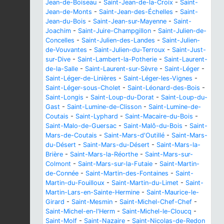
Jean-de-Boiseau
-
Saint-Jean-de-la-Croix
-
Saint-
Jean-de-Monts
-
Saint-Jean-des-Échelles
-
Saint-
Jean-du-Bois
-
Saint-Jean-sur-Mayenne
-
Saint-
Joachim
-
Saint-Juire-Champgillon
-
Saint-Julien-de-
Concelles
-
Saint-Julien-des-Landes
-
Saint-Julien-
de-Vouvantes
-
Saint-Julien-du-Terroux
-
Saint-Just-
sur-Dive
-
Saint-Lambert-la-Potherie
-
Saint-Laurent-
de-la-Salle
-
Saint-Laurent-sur-Sèvre
-
Saint-Léger
-
Saint-Léger-de-Linières
-
Saint-Léger-les-Vignes
-
Saint-Léger-sous-Cholet
-
Saint-Léonard-des-Bois
-
Saint-Longis
-
Saint-Loup-du-Dorat
-
Saint-Loup-du-
Gast
-
Saint-Lumine-de-Clisson
-
Saint-Lumine-de-
Coutais
-
Saint-Lyphard
-
Saint-Macaire-du-Bois
-
Saint-Malo-de-Guersac
-
Saint-Malô-du-Bois
-
Saint-
Mars-de-Coutais
-
Saint-Mars-d'Outillé
-
Saint-Mars-
du-Désert
-
Saint-Mars-du-Désert
-
Saint-Mars-la-
Brière
-
Saint-Mars-la-Réorthe
-
Saint-Mars-sur-
Colmont
-
Saint-Mars-sur-la-Futaie
-
Saint-Martin-
de-Connée
-
Saint-Martin-des-Fontaines
-
Saint-
Martin-du-Fouilloux
-
Saint-Martin-du-Limet
-
Saint-
Martin-Lars-en-Sainte-Hermine
-
Saint-Maurice-le-
Girard
-
Saint-Mesmin
-
Saint-Michel-Chef-Chef
-
Saint-Michel-en-l'Herm
-
Saint-Michel-le-Cloucq
-
Saint-Molf
-
Saint-Nazaire
-
Saint-Nicolas-de-Redon