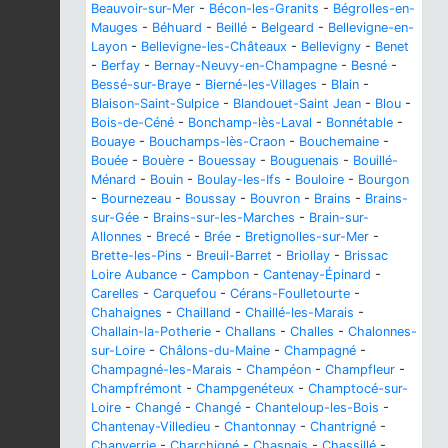
Beauvoir-sur-Mer
-
Bécon-les-Granits
-
Bégrolles-en-
Mauges
-
Béhuard
-
Beillé
-
Belgeard
-
Bellevigne-en-
Layon
-
Bellevigne-les-Châteaux
-
Bellevigny
-
Benet
-
Berfay
-
Bernay-Neuvy-en-Champagne
-
Besné
-
Bessé-sur-Braye
-
Bierné-les-Villages
-
Blain
-
Blaison-Saint-Sulpice
-
Blandouet-Saint Jean
-
Blou
-
Bois-de-Céné
-
Bonchamp-lès-Laval
-
Bonnétable
-
Bouaye
-
Bouchamps-lès-Craon
-
Bouchemaine
-
Bouée
-
Bouère
-
Bouessay
-
Bouguenais
-
Bouillé-
Ménard
-
Bouin
-
Boulay-les-Ifs
-
Bouloire
-
Bourgon
-
Bournezeau
-
Boussay
-
Bouvron
-
Brains
-
Brains-
sur-Gée
-
Brains-sur-les-Marches
-
Brain-sur-
Allonnes
-
Brecé
-
Brée
-
Bretignolles-sur-Mer
-
Brette-les-Pins
-
Breuil-Barret
-
Briollay
-
Brissac
Loire Aubance
-
Campbon
-
Cantenay-Épinard
-
Carelles
-
Carquefou
-
Cérans-Foulletourte
-
Chahaignes
-
Chailland
-
Chaillé-les-Marais
-
Challain-la-Potherie
-
Challans
-
Challes
-
Chalonnes-
sur-Loire
-
Châlons-du-Maine
-
Champagné
-
Champagné-les-Marais
-
Champéon
-
Champfleur
-
Champfrémont
-
Champgenéteux
-
Champtocé-sur-
Loire
-
Changé
-
Changé
-
Chanteloup-les-Bois
-
Chantenay-Villedieu
-
Chantonnay
-
Chantrigné
-
Chanverrie
-
Charchigné
-
Chasnais
-
Chassillé
-