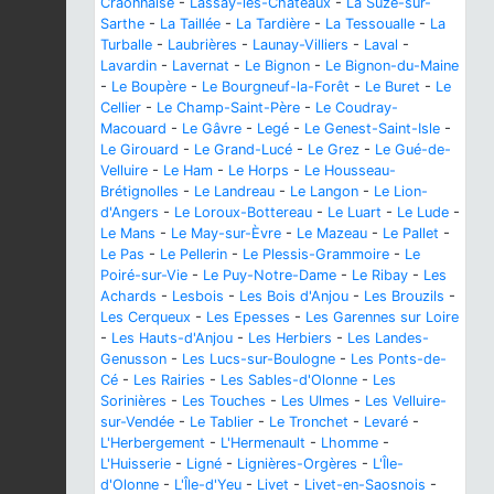
Craonnaise
-
Lassay-les-Châteaux
-
La Suze-sur-
Sarthe
-
La Taillée
-
La Tardière
-
La Tessoualle
-
La
Turballe
-
Laubrières
-
Launay-Villiers
-
Laval
-
Lavardin
-
Lavernat
-
Le Bignon
-
Le Bignon-du-Maine
-
Le Boupère
-
Le Bourgneuf-la-Forêt
-
Le Buret
-
Le
Cellier
-
Le Champ-Saint-Père
-
Le Coudray-
Macouard
-
Le Gâvre
-
Legé
-
Le Genest-Saint-Isle
-
Le Girouard
-
Le Grand-Lucé
-
Le Grez
-
Le Gué-de-
Velluire
-
Le Ham
-
Le Horps
-
Le Housseau-
Brétignolles
-
Le Landreau
-
Le Langon
-
Le Lion-
d'Angers
-
Le Loroux-Bottereau
-
Le Luart
-
Le Lude
-
Le Mans
-
Le May-sur-Èvre
-
Le Mazeau
-
Le Pallet
-
Le Pas
-
Le Pellerin
-
Le Plessis-Grammoire
-
Le
Poiré-sur-Vie
-
Le Puy-Notre-Dame
-
Le Ribay
-
Les
Achards
-
Lesbois
-
Les Bois d'Anjou
-
Les Brouzils
-
Les Cerqueux
-
Les Epesses
-
Les Garennes sur Loire
-
Les Hauts-d'Anjou
-
Les Herbiers
-
Les Landes-
Genusson
-
Les Lucs-sur-Boulogne
-
Les Ponts-de-
Cé
-
Les Rairies
-
Les Sables-d'Olonne
-
Les
Sorinières
-
Les Touches
-
Les Ulmes
-
Les Velluire-
sur-Vendée
-
Le Tablier
-
Le Tronchet
-
Levaré
-
L'Herbergement
-
L'Hermenault
-
Lhomme
-
L'Huisserie
-
Ligné
-
Lignières-Orgères
-
L'Île-
d'Olonne
-
L'Île-d'Yeu
-
Livet
-
Livet-en-Saosnois
-