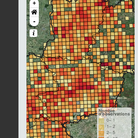
+
-
Nombre
d'observations
0– 1
1– 2
2– 5