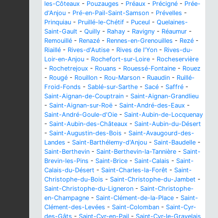
les-Côteaux
-
Pouzauges
-
Préaux
-
Précigné
-
Prée-
d'Anjou
-
Pré-en-Pail-Saint-Samson
-
Prévelles
-
Prinquiau
-
Pruillé-le-Chétif
-
Puceul
-
Quelaines-
Saint-Gault
-
Quilly
-
Rahay
-
Ravigny
-
Réaumur
-
Remouillé
-
Renazé
-
Rennes-en-Grenouilles
-
Rezé
-
Riaillé
-
Rives-d'Autise
-
Rives de l'Yon
-
Rives-du-
Loir-en-Anjou
-
Rochefort-sur-Loire
-
Rocheservière
-
Rochetrejoux
-
Rouans
-
Rouessé-Fontaine
-
Rouez
-
Rougé
-
Rouillon
-
Rou-Marson
-
Ruaudin
-
Ruillé-
Froid-Fonds
-
Sablé-sur-Sarthe
-
Sacé
-
Saffré
-
Saint-Aignan-de-Couptrain
-
Saint-Aignan-Grandlieu
-
Saint-Aignan-sur-Roë
-
Saint-André-des-Eaux
-
Saint-André-Goule-d'Oie
-
Saint-Aubin-de-Locquenay
-
Saint-Aubin-des-Châteaux
-
Saint-Aubin-du-Désert
-
Saint-Augustin-des-Bois
-
Saint-Avaugourd-des-
Landes
-
Saint-Barthélemy-d'Anjou
-
Saint-Baudelle
-
Saint-Berthevin
-
Saint-Berthevin-la-Tannière
-
Saint-
Brevin-les-Pins
-
Saint-Brice
-
Saint-Calais
-
Saint-
Calais-du-Désert
-
Saint-Charles-la-Forêt
-
Saint-
Christophe-du-Bois
-
Saint-Christophe-du-Jambet
-
Saint-Christophe-du-Ligneron
-
Saint-Christophe-
en-Champagne
-
Saint-Clément-de-la-Place
-
Saint-
Clément-des-Levées
-
Saint-Colomban
-
Saint-Cyr-
des-Gâts
-
Saint-Cyr-en-Pail
-
Saint-Cyr-le-Gravelais