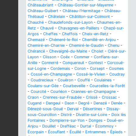
Châteaubriant
-
Château-Gontier-sur-Mayenne
-
Château-Guibert
-
Château-l'Hermitage
-
Château-
Thébaud
-
Châtelain
-
Châtillon-sur-Colmont
-
Chauché
-
Chaudefonds-sur-Layon
-
Chaumes-en-
Retz
-
Chauvé
-
Chavagnes-en-Paillers
-
Chazé-sur-
Argos
-
Cheffes
-
Cheffois
-
Cheix-en-Retz
-
Chemazé
-
Chémeré-le-Roi
-
Chemillé-en-Anjou
-
Chemiré-en-Charnie
-
Chemiré-le-Gaudin
-
Chenu
-
Chérancé
-
Chevaigné-du-Maine
-
Cholet
-
Cléré-sur-
Layon
-
Clisson
-
Coëx
-
Commer
-
Conflans-sur-
Anille
-
Connerré
-
Conquereuil
-
Contest
-
Corcoué-
sur-Logne
-
Cordemais
-
Coron
-
Corsept
-
Cosmes
-
Cossé-en-Champagne
-
Cossé-le-Vivien
-
Coudray
-
Coudrecieux
-
Couëron
-
Couffé
-
Coulaines
-
Coulans-sur-Gée
-
Courbeveille
-
Courcelles-la-Forêt
-
Courcité
-
Courléon
-
Crannes-en-Champagne
-
Craon
-
Crennes-sur-Fraubée
-
Crissé
-
Crossac
-
Cugand
-
Dangeul
-
Daon
-
Degré
-
Denazé
-
Denée
-
Dénezé-sous-Doué
-
Derval
-
Désertines
-
Dissay-
sous-Courcillon
-
Distré
-
Divatte-sur-Loire
-
Doix lès
Fontaines
-
Dompierre-sur-Yon
-
Donges
-
Doué-en-
Anjou
-
Douillet
-
Drefféac
-
Durtal
-
Écommoy
-
Écorpain
-
Écouflant
-
Écuillé
-
Entrammes
-
Épieds
-