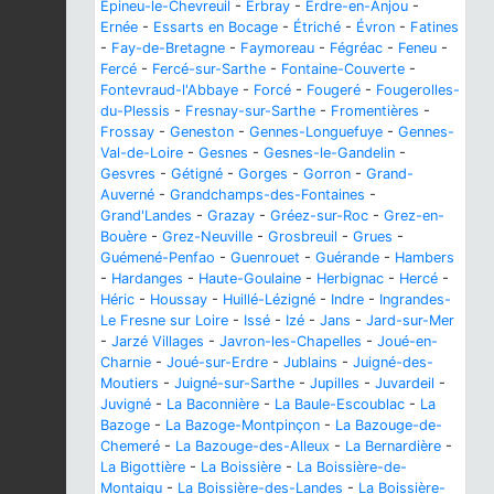
Épineu-le-Chevreuil
-
Erbray
-
Erdre-en-Anjou
-
Ernée
-
Essarts en Bocage
-
Étriché
-
Évron
-
Fatines
-
Fay-de-Bretagne
-
Faymoreau
-
Fégréac
-
Feneu
-
Fercé
-
Fercé-sur-Sarthe
-
Fontaine-Couverte
-
Fontevraud-l'Abbaye
-
Forcé
-
Fougeré
-
Fougerolles-
du-Plessis
-
Fresnay-sur-Sarthe
-
Fromentières
-
Frossay
-
Geneston
-
Gennes-Longuefuye
-
Gennes-
Val-de-Loire
-
Gesnes
-
Gesnes-le-Gandelin
-
Gesvres
-
Gétigné
-
Gorges
-
Gorron
-
Grand-
Auverné
-
Grandchamps-des-Fontaines
-
Grand'Landes
-
Grazay
-
Gréez-sur-Roc
-
Grez-en-
Bouère
-
Grez-Neuville
-
Grosbreuil
-
Grues
-
Guémené-Penfao
-
Guenrouet
-
Guérande
-
Hambers
-
Hardanges
-
Haute-Goulaine
-
Herbignac
-
Hercé
-
Héric
-
Houssay
-
Huillé-Lézigné
-
Indre
-
Ingrandes-
Le Fresne sur Loire
-
Issé
-
Izé
-
Jans
-
Jard-sur-Mer
-
Jarzé Villages
-
Javron-les-Chapelles
-
Joué-en-
Charnie
-
Joué-sur-Erdre
-
Jublains
-
Juigné-des-
Moutiers
-
Juigné-sur-Sarthe
-
Jupilles
-
Juvardeil
-
Juvigné
-
La Baconnière
-
La Baule-Escoublac
-
La
Bazoge
-
La Bazoge-Montpinçon
-
La Bazouge-de-
Chemeré
-
La Bazouge-des-Alleux
-
La Bernardière
-
La Bigottière
-
La Boissière
-
La Boissière-de-
Montaigu
-
La Boissière-des-Landes
-
La Boissière-