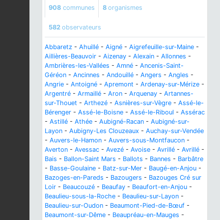
908
communes
8
organismes
582
observateurs
Abbaretz
-
Ahuillé
-
Aigné
-
Aigrefeuille-sur-Maine
-
Aillières-Beauvoir
-
Aizenay
-
Alexain
-
Allonnes
-
Ambrières-les-Vallées
-
Amné
-
Ancenis-Saint-
Géréon
-
Ancinnes
-
Andouillé
-
Angers
-
Angles
-
Angrie
-
Antoigné
-
Apremont
-
Ardenay-sur-Mérize
-
Argentré
-
Armaillé
-
Aron
-
Arquenay
-
Artannes-
sur-Thouet
-
Arthezé
-
Asnières-sur-Vègre
-
Assé-le-
Bérenger
-
Assé-le-Boisne
-
Assé-le-Riboul
-
Assérac
-
Astillé
-
Athée
-
Aubigné-Racan
-
Aubigné-sur-
Layon
-
Aubigny-Les Clouzeaux
-
Auchay-sur-Vendée
-
Auvers-le-Hamon
-
Auvers-sous-Montfaucon
-
Averton
-
Avessac
-
Avezé
-
Avoise
-
Avrillé
-
Avrillé
-
Bais
-
Ballon-Saint Mars
-
Ballots
-
Bannes
-
Barbâtre
-
Basse-Goulaine
-
Batz-sur-Mer
-
Baugé-en-Anjou
-
Bazoges-en-Pareds
-
Bazougers
-
Bazouges Cré sur
Loir
-
Beaucouzé
-
Beaufay
-
Beaufort-en-Anjou
-
Beaulieu-sous-la-Roche
-
Beaulieu-sur-Layon
-
Beaulieu-sur-Oudon
-
Beaumont-Pied-de-Bœuf
-
Beaumont-sur-Dême
-
Beaupréau-en-Mauges
-