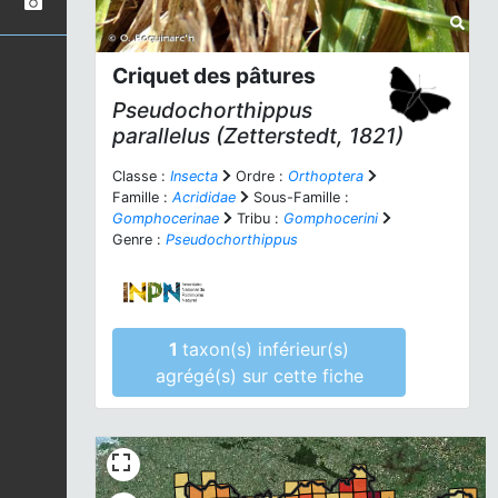
Criquet des pâtures
Pseudochorthippus
parallelus
(Zetterstedt, 1821)
Classe :
Insecta
Ordre :
Orthoptera
Famille :
Acrididae
Sous-Famille :
Gomphocerinae
Tribu :
Gomphocerini
Genre :
Pseudochorthippus
1
taxon(s) inférieur(s)
agrégé(s) sur cette fiche