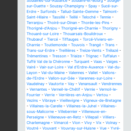
Soulaines-sur-Aubance
-
Soulaire-et-Bourg
-
Soulgé-
sur-Ouette
-
Souzay-Champigny
-
Spay
-
Sucé-sur-
Erdre
-
Surfonds
-
Tallud-Sainte-Gemme
-
Talmont-
Saint-Hilaire
-
Tassillé
-
Teillé
-
Teloché
-
Tennie
-
Terranjou
-
Thoiré-sur-Dinan
-
Thorée-les-Pins
-
Thorigné-d'Anjou
-
Thorigné-en-Charnie
-
Thorigny
-
Thouaré-sur-Loire
-
Thouarsais-Bouildroux
-
Thubœuf
-
Tiercé
-
Tiffauges
-
Torcé-Viviers-en-
Charnie
-
Toutlemonde
-
Touvois
-
Trangé
-
Trans
-
Trans-sur-Erdre
-
Treillières
-
Treize-Vents
-
Trélazé
-
Trémentines
-
Tresson
-
Triaize
-
Trignac
-
Tuffalun
-
Tuffé Val de la Chéronne
-
Turquant
-
Vaas
-
Vaiges
-
Vairé
-
Vair-sur-Loire
-
Val d'Erdre-Auxence
-
Val-du-
Layon
-
Val-du-Maine
-
Valennes
-
Vallet
-
Vallons-
de-l'Erdre
-
Vallon-sur-Gée
-
Varennes-sur-Loire
-
Vaudelnay
-
Vautorte
-
Vay
-
Venansault
-
Vendrennes
-
Vernantes
-
Verneil-le-Chétif
-
Vernie
-
Vernoil-le-
Fourrier
-
Verrie
-
Verrières-en-Anjou
-
Vertou
-
Vezins
-
Vibraye
-
Vieillevigne
-
Vigneux-de-Bretagne
-
Villaines-la-Carelle
-
Villaines-la-Juhel
-
Villaines-
sous-Malicorne
-
Villebernier
-
Villeneuve-en-
Perseigne
-
Villeneuve-en-Retz
-
Villepail
-
Villiers-
Charlemagne
-
Vimarcé
-
Vion
-
Vivy
-
Vix
-
Volnay
-
Voutré
-
Vouvant
-
Vouvray-sur-Huisne
-
Vue
-
Yvré-