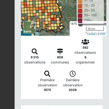
5– 10
10– 20
20– 50
50– 100
100+
1870
30 km
Nombre d'observa
Leaflet
| ©
IGN
582
observateurs
9 515
908
8
observations
communes
organismes
Première
Dernière
observation
observation
1870
2026