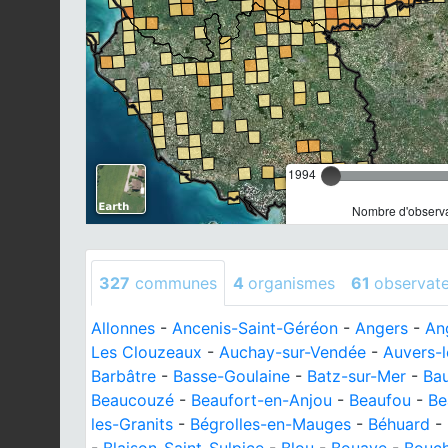
1994
Nombre d'observa
327
communes
4
organismes
61
observat
Allonnes
-
Ancenis-Saint-Géréon
-
Angers
-
An
Les Clouzeaux
-
Auchay-sur-Vendée
-
Auvers-
Barbâtre
-
Basse-Goulaine
-
Batz-sur-Mer
-
Ba
Beaucouzé
-
Beaufort-en-Anjou
-
Beaufou
-
Be
les-Granits
-
Bégrolles-en-Mauges
-
Béhuard
-