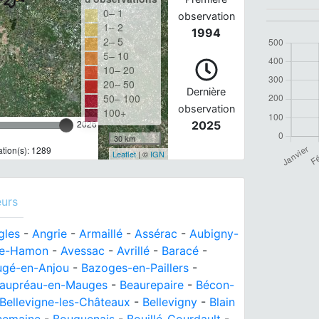
0– 1
observation
1– 2
1994
2– 5
5– 10
10– 20
20– 50
Dernière
50– 100
observation
100+
2026
2025
30 km
tion(s): 1289
Leaflet
| ©
IGN
eurs
gles
-
Angrie
-
Armaillé
-
Assérac
-
Aubigny-
le-Hamon
-
Avessac
-
Avrillé
-
Baracé
-
ugé-en-Anjou
-
Bazoges-en-Paillers
-
aupréau-en-Mauges
-
Beaurepaire
-
Bécon-
Bellevigne-les-Châteaux
-
Bellevigny
-
Blain