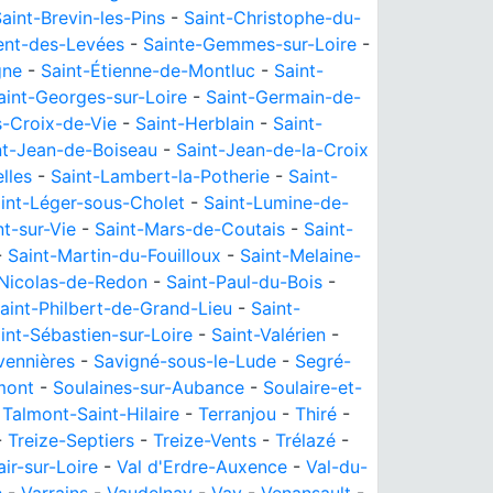
aint-Brevin-les-Pins
-
Saint-Christophe-du-
ent-des-Levées
-
Sainte-Gemmes-sur-Loire
-
gne
-
Saint-Étienne-de-Montluc
-
Saint-
aint-Georges-sur-Loire
-
Saint-Germain-de-
s-Croix-de-Vie
-
Saint-Herblain
-
Saint-
nt-Jean-de-Boiseau
-
Saint-Jean-de-la-Croix
lles
-
Saint-Lambert-la-Potherie
-
Saint-
int-Léger-sous-Cholet
-
Saint-Lumine-de-
t-sur-Vie
-
Saint-Mars-de-Coutais
-
Saint-
-
Saint-Martin-du-Fouilloux
-
Saint-Melaine-
-Nicolas-de-Redon
-
Saint-Paul-du-Bois
-
aint-Philbert-de-Grand-Lieu
-
Saint-
int-Sébastien-sur-Loire
-
Saint-Valérien
-
vennières
-
Savigné-sous-le-Lude
-
Segré-
mont
-
Soulaines-sur-Aubance
-
Soulaire-et-
-
Talmont-Saint-Hilaire
-
Terranjou
-
Thiré
-
-
Treize-Septiers
-
Treize-Vents
-
Trélazé
-
air-sur-Loire
-
Val d'Erdre-Auxence
-
Val-du-