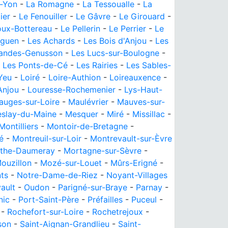
r-Yon
-
La Romagne
-
La Tessoualle
-
La
ier
-
Le Fenouiller
-
Le Gâvre
-
Le Girouard
-
oux-Bottereau
-
Le Pellerin
-
Le Perrier
-
Le
iguen
-
Les Achards
-
Les Bois d'Anjou
-
Les
Landes-Genusson
-
Les Lucs-sur-Boulogne
-
-
Les Ponts-de-Cé
-
Les Rairies
-
Les Sables-
'Yeu
-
Loiré
-
Loire-Authion
-
Loireauxence
-
Anjou
-
Louresse-Rochemenier
-
Lys-Haut-
auges-sur-Loire
-
Maulévrier
-
Mauves-sur-
slay-du-Maine
-
Mesquer
-
Miré
-
Missillac
-
Montilliers
-
Montoir-de-Bretagne
-
é
-
Montreuil-sur-Loir
-
Montrevault-sur-Èvre
rthe-Daumeray
-
Mortagne-sur-Sèvre
-
ouzillon
-
Mozé-sur-Louet
-
Mûrs-Erigné
-
ts
-
Notre-Dame-de-Riez
-
Noyant-Villages
ault
-
Oudon
-
Parigné-sur-Braye
-
Parnay
-
nic
-
Port-Saint-Père
-
Préfailles
-
Puceul
-
-
Rochefort-sur-Loire
-
Rochetrejoux
-
son
-
Saint-Aignan-Grandlieu
-
Saint-