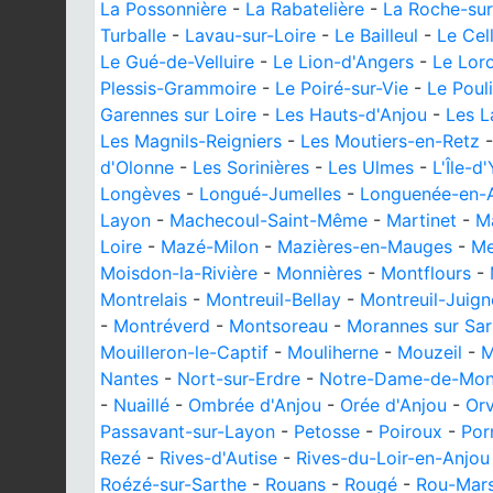
La Possonnière
-
La Rabatelière
-
La Roche-su
Turballe
-
Lavau-sur-Loire
-
Le Bailleul
-
Le Cell
Le Gué-de-Velluire
-
Le Lion-d'Angers
-
Le Lor
Plessis-Grammoire
-
Le Poiré-sur-Vie
-
Le Poul
Garennes sur Loire
-
Les Hauts-d'Anjou
-
Les 
Les Magnils-Reigniers
-
Les Moutiers-en-Retz
d'Olonne
-
Les Sorinières
-
Les Ulmes
-
L'Île-d
Longèves
-
Longué-Jumelles
-
Longuenée-en-
Layon
-
Machecoul-Saint-Même
-
Martinet
-
M
Loire
-
Mazé-Milon
-
Mazières-en-Mauges
-
Me
Moisdon-la-Rivière
-
Monnières
-
Montflours
-
Montrelais
-
Montreuil-Bellay
-
Montreuil-Juign
-
Montréverd
-
Montsoreau
-
Morannes sur Sa
Mouilleron-le-Captif
-
Mouliherne
-
Mouzeil
-
M
Nantes
-
Nort-sur-Erdre
-
Notre-Dame-de-Mon
-
Nuaillé
-
Ombrée d'Anjou
-
Orée d'Anjou
-
Orv
Passavant-sur-Layon
-
Petosse
-
Poiroux
-
Por
Rezé
-
Rives-d'Autise
-
Rives-du-Loir-en-Anjou
Roézé-sur-Sarthe
-
Rouans
-
Rougé
-
Rou-Mar