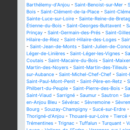
Barthélemy-d'Anjou
-
Saint-Benoist-sur-Mer
-
S
Bois
-
Saint-Clément-de-la-Place
-
Saint-Clém
Sainte-Luce-sur-Loire
-
Sainte-Reine-de-Breta
Étienne-du-Bois
-
Saint-Georges-Buttavent
-
S
Prinçay
-
Saint-Germain-des-Prés
-
Saint-Gille
Hilaire-de-Riez
-
Saint-Hilaire-des-Loges
-
Sai
-
Saint-Jean-de-Monts
-
Saint-Julien-de-Conce
Léger-de-Linières
-
Saint-Léger-les-Vignes
-
Sa
Coutais
-
Saint-Macaire-du-Bois
-
Saint-Maixen
Martin-des-Noyers
-
Saint-Martin-des-Tilleuls
sur-Aubance
-
Saint-Michel-Chef-Chef
-
Saint
Saint-Paul-Mont-Penit
-
Saint-Père-en-Retz
-
S
Philbert-du-Peuple
-
Saint-Pierre-des-Bois
-
Sa
Saint-Viaud
-
Sarrigné
-
Saumur
-
Sautron
-
Sa
en-Anjou Bleu
-
Sévérac
-
Sèvremoine
-
Sèvre
Bourg
-
Souzay-Champigny
-
Sucé-sur-Erdre
Thorigné-d'Anjou
-
Thouaré-sur-Loire
-
Tiercé
Trémentines
-
Trignac
-
Tuffalun
-
Turquant
-
V