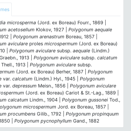
ymes
dia microsperma
(Jord. ex Boreau) Fourr., 1869 |
um acetosellum
Klokov, 1927 |
Polygonum aequale
1912 |
Polygonum arenastrum
Boreau, 1857 |
um aviculare
proles
microspermum
(Jord. ex Boreau)
910 |
Polygonum aviculare
subsp.
aequale
(Lindm.)
Graebn., 1913 |
Polygonum aviculare
subsp.
calcatum
 Thell., 1913 |
Polygonum aviculare
subsp.
permum
(Jord. ex Boreau) Berher, 1887 |
Polygonum
re
var.
calcatum
(Lindm.) Hyl., 1945 |
Polygonum
re
var.
depressum
Meisn., 1856 |
Polygonum aviculare
rospermum
(Jord. ex Boreau) Cariot & St.-Lag., 1889 |
um calcatum
Lindm., 1904 |
Polygonum gussonei
Tod.,
olygonum microspermum
Jord. ex Boreau, 1857 |
num procumbens
Gilib., 1792 |
Polygonum propinquum
 1850 |
Polygonum pycnophyllum
Gand., 1882