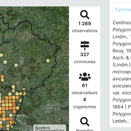
Synon
Centino
1 289
Polygon
observations
Lindm., 
Polygon
Rouy, 1
327
Asch. & 
communes
(Lindm.)
micros
avicula
61
avicula
var.
mic
observateurs
4
Polygon
1864 |
P
organismes
Polygo
Ledeb.,
Nombre
d'observations
Première