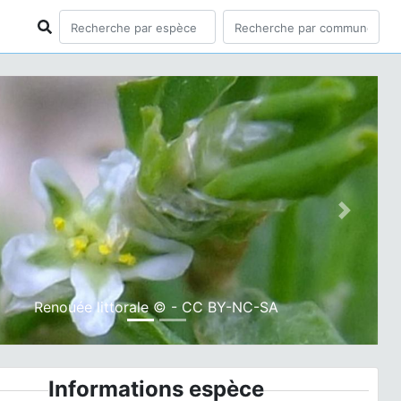
ious
Next
Renouée littorale © - CC BY-NC-SA
Informations espèce