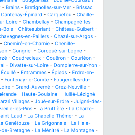
hemaine
-
Bouguenais
-
Bouillé-Courdault
-
y
-
Brains
-
Bretignolles-sur-Mer
-
Brissac
-
Cantenay-Épinard
-
Carquefou
-
Chaillé-
ur-Loire
-
Chambellay
-
Champagné-les-
s-Bois
-
Châteaubriant
-
Château-Guibert
-
Chavagnes-en-Paillers
-
Chazé-sur-Argos
-
-
Chemiré-en-Charnie
-
Chenillé-
sson
-
Congrier
-
Corcoué-sur-Logne
-
rzé
-
Coudrecieux
-
Couëron
-
Courléon
-
al
-
Divatte-sur-Loire
-
Dompierre-sur-Yon
-
-
Écuillé
-
Entrammes
-
Épieds
-
Erdre-en-
-
Fontenay-le-Comte
-
Fougerolles-du-
Loire
-
Grand-Auverné
-
Grez-Neuville
-
uérande
-
Haute-Goulaine
-
Huillé-Lézigné
-
arzé Villages
-
Joué-sur-Erdre
-
Juigné-des-
Breille-les-Pins
-
La Bruffière
-
La Chaize-
Saint-Laud
-
La Chapelle-Thémer
-
La
La Genétouze
-
La Grigonnais
-
La Haie-
e-de-Bretagne
-
La Ménitré
-
La Montagne
-