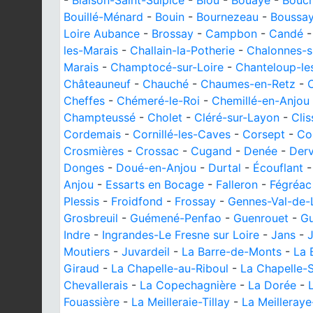
-
Blaison-Saint-Sulpice
-
Blou
-
Bouaye
-
Bouc
Bouillé-Ménard
-
Bouin
-
Bournezeau
-
Boussa
Loire Aubance
-
Brossay
-
Campbon
-
Candé
les-Marais
-
Challain-la-Potherie
-
Chalonnes-s
Marais
-
Champtocé-sur-Loire
-
Chanteloup-le
Châteauneuf
-
Chauché
-
Chaumes-en-Retz
-
Cheffes
-
Chémeré-le-Roi
-
Chemillé-en-Anjou
Champteussé
-
Cholet
-
Cléré-sur-Layon
-
Cli
Cordemais
-
Cornillé-les-Caves
-
Corsept
-
Co
Crosmières
-
Crossac
-
Cugand
-
Denée
-
Derv
Donges
-
Doué-en-Anjou
-
Durtal
-
Écouflant
Anjou
-
Essarts en Bocage
-
Falleron
-
Fégréac
Plessis
-
Froidfond
-
Frossay
-
Gennes-Val-de-
Grosbreuil
-
Guémené-Penfao
-
Guenrouet
-
G
Indre
-
Ingrandes-Le Fresne sur Loire
-
Jans
-
J
Moutiers
-
Juvardeil
-
La Barre-de-Monts
-
La 
Giraud
-
La Chapelle-au-Riboul
-
La Chapelle-
Chevallerais
-
La Copechagnière
-
La Dorée
-
Fouassière
-
La Meilleraie-Tillay
-
La Meilleray