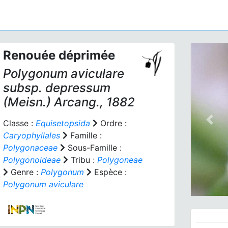
Renouée déprimée
Polygonum aviculare
subsp.
depressum
(Meisn.) Arcang., 1882
Classe :
Equisetopsida
Ordre :
Prev
Caryophyllales
Famille :
Polygonaceae
Sous-Famille :
Polygonoideae
Tribu :
Polygoneae
Genre :
Polygonum
Espèce :
Polygonum aviculare