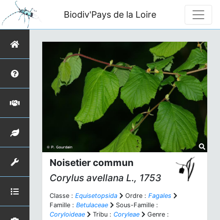
Biodiv'Pays de la Loire
Noisetier commun
Corylus avellana
L., 1753
Classe :
Equisetopsida
Ordre :
Fagales
Famille :
Betulaceae
Sous-Famille :
Coryloideae
Tribu :
Coryleae
Genre :