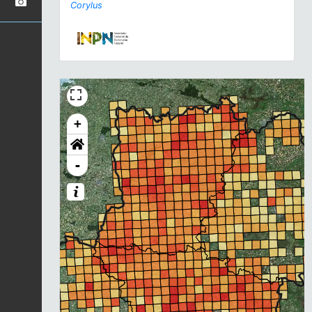
Corylus
+
-