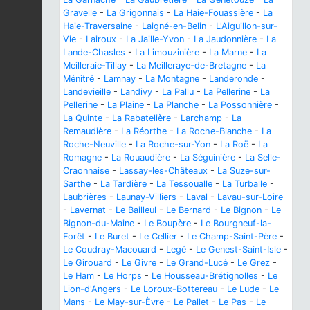
Gravelle
-
La Grigonnais
-
La Haie-Fouassière
-
La
Haie-Traversaine
-
Laigné-en-Belin
-
L'Aiguillon-sur-
Vie
-
Lairoux
-
La Jaille-Yvon
-
La Jaudonnière
-
La
Lande-Chasles
-
La Limouzinière
-
La Marne
-
La
Meilleraie-Tillay
-
La Meilleraye-de-Bretagne
-
La
Ménitré
-
Lamnay
-
La Montagne
-
Landeronde
-
Landevieille
-
Landivy
-
La Pallu
-
La Pellerine
-
La
Pellerine
-
La Plaine
-
La Planche
-
La Possonnière
-
La Quinte
-
La Rabatelière
-
Larchamp
-
La
Remaudière
-
La Réorthe
-
La Roche-Blanche
-
La
Roche-Neuville
-
La Roche-sur-Yon
-
La Roë
-
La
Romagne
-
La Rouaudière
-
La Séguinière
-
La Selle-
Craonnaise
-
Lassay-les-Châteaux
-
La Suze-sur-
Sarthe
-
La Tardière
-
La Tessoualle
-
La Turballe
-
Laubrières
-
Launay-Villiers
-
Laval
-
Lavau-sur-Loire
-
Lavernat
-
Le Bailleul
-
Le Bernard
-
Le Bignon
-
Le
Bignon-du-Maine
-
Le Boupère
-
Le Bourgneuf-la-
Forêt
-
Le Buret
-
Le Cellier
-
Le Champ-Saint-Père
-
Le Coudray-Macouard
-
Legé
-
Le Genest-Saint-Isle
-
Le Girouard
-
Le Givre
-
Le Grand-Lucé
-
Le Grez
-
Le Ham
-
Le Horps
-
Le Housseau-Brétignolles
-
Le
Lion-d'Angers
-
Le Loroux-Bottereau
-
Le Lude
-
Le
Mans
-
Le May-sur-Èvre
-
Le Pallet
-
Le Pas
-
Le