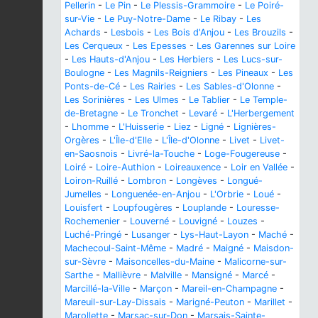
Pellerin
-
Le Pin
-
Le Plessis-Grammoire
-
Le Poiré-
sur-Vie
-
Le Puy-Notre-Dame
-
Le Ribay
-
Les
Achards
-
Lesbois
-
Les Bois d'Anjou
-
Les Brouzils
-
Les Cerqueux
-
Les Epesses
-
Les Garennes sur Loire
-
Les Hauts-d'Anjou
-
Les Herbiers
-
Les Lucs-sur-
Boulogne
-
Les Magnils-Reigniers
-
Les Pineaux
-
Les
Ponts-de-Cé
-
Les Rairies
-
Les Sables-d'Olonne
-
Les Sorinières
-
Les Ulmes
-
Le Tablier
-
Le Temple-
de-Bretagne
-
Le Tronchet
-
Levaré
-
L'Herbergement
-
Lhomme
-
L'Huisserie
-
Liez
-
Ligné
-
Lignières-
Orgères
-
L'Île-d'Elle
-
L'Île-d'Olonne
-
Livet
-
Livet-
en-Saosnois
-
Livré-la-Touche
-
Loge-Fougereuse
-
Loiré
-
Loire-Authion
-
Loireauxence
-
Loir en Vallée
-
Loiron-Ruillé
-
Lombron
-
Longèves
-
Longué-
Jumelles
-
Longuenée-en-Anjou
-
L'Orbrie
-
Loué
-
Louisfert
-
Loupfougères
-
Louplande
-
Louresse-
Rochemenier
-
Louverné
-
Louvigné
-
Louzes
-
Luché-Pringé
-
Lusanger
-
Lys-Haut-Layon
-
Maché
-
Machecoul-Saint-Même
-
Madré
-
Maigné
-
Maisdon-
sur-Sèvre
-
Maisoncelles-du-Maine
-
Malicorne-sur-
Sarthe
-
Mallièvre
-
Malville
-
Mansigné
-
Marcé
-
Marcillé-la-Ville
-
Marçon
-
Mareil-en-Champagne
-
Mareuil-sur-Lay-Dissais
-
Marigné-Peuton
-
Marillet
-
Marollette
-
Marsac-sur-Don
-
Marsais-Sainte-