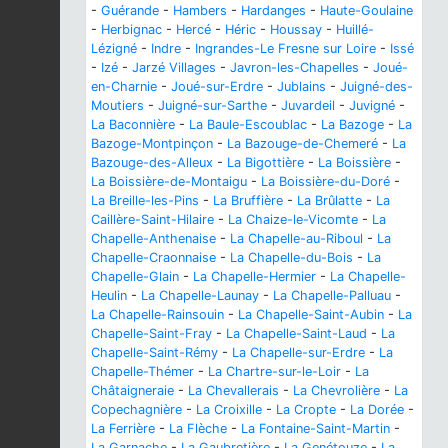
-
Guérande
-
Hambers
-
Hardanges
-
Haute-Goulaine
-
Herbignac
-
Hercé
-
Héric
-
Houssay
-
Huillé-
Lézigné
-
Indre
-
Ingrandes-Le Fresne sur Loire
-
Issé
-
Izé
-
Jarzé Villages
-
Javron-les-Chapelles
-
Joué-
en-Charnie
-
Joué-sur-Erdre
-
Jublains
-
Juigné-des-
Moutiers
-
Juigné-sur-Sarthe
-
Juvardeil
-
Juvigné
-
La Baconnière
-
La Baule-Escoublac
-
La Bazoge
-
La
Bazoge-Montpinçon
-
La Bazouge-de-Chemeré
-
La
Bazouge-des-Alleux
-
La Bigottière
-
La Boissière
-
La Boissière-de-Montaigu
-
La Boissière-du-Doré
-
La Breille-les-Pins
-
La Bruffière
-
La Brûlatte
-
La
Caillère-Saint-Hilaire
-
La Chaize-le-Vicomte
-
La
Chapelle-Anthenaise
-
La Chapelle-au-Riboul
-
La
Chapelle-Craonnaise
-
La Chapelle-du-Bois
-
La
Chapelle-Glain
-
La Chapelle-Hermier
-
La Chapelle-
Heulin
-
La Chapelle-Launay
-
La Chapelle-Palluau
-
La Chapelle-Rainsouin
-
La Chapelle-Saint-Aubin
-
La
Chapelle-Saint-Fray
-
La Chapelle-Saint-Laud
-
La
Chapelle-Saint-Rémy
-
La Chapelle-sur-Erdre
-
La
Chapelle-Thémer
-
La Chartre-sur-le-Loir
-
La
Châtaigneraie
-
La Chevallerais
-
La Chevrolière
-
La
Copechagnière
-
La Croixille
-
La Cropte
-
La Dorée
-
La Ferrière
-
La Flèche
-
La Fontaine-Saint-Martin
-
La Garnache
-
La Gaubretière
-
La Genétouze
-
La