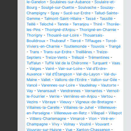
le-Ganelon
-
Soulaines-sur-Aubance
-
Soulaire-et-
Bourg
-
Soulgé-sur-Ouette
-
Soulvache
-
Souzay-
Champigny
-
Spay
-
Sucé-sur-Erdre
-
Tallud-Sainte-
Gemme
-
Talmont-Saint-Hilaire
-
Tassé
-
Tassillé
-
Teillé
-
Teloché
-
Tennie
-
Terranjou
-
Thiré
-
Thorée-
les-Pins
-
Thorigné-d'Anjou
-
Thorigné-en-Charnie
-
Thorigny
-
Thouaré-sur-Loire
-
Thouarsais-
Bouildroux
-
Thubœuf
-
Tiercé
-
Tiffauges
-
Torcé-
Viviers-en-Charnie
-
Toutlemonde
-
Touvois
-
Trangé
-
Trans
-
Trans-sur-Erdre
-
Treillières
-
Treize-
Septiers
-
Treize-Vents
-
Trélazé
-
Trémentines
-
Tuffalun
-
Tuffé Val de la Chéronne
-
Turquant
-
Vaas
-
Vaiges
-
Vairé
-
Vair-sur-Loire
-
Val d'Erdre-
Auxence
-
Val d'Étangson
-
Val-du-Layon
-
Val-du-
Maine
-
Vallet
-
Vallons-de-l'Erdre
-
Vallon-sur-Gée
-
Vancé
-
Varennes-sur-Loire
-
Vaudelnay
-
Vautorte
-
Vay
-
Venansault
-
Vendrennes
-
Vernantes
-
Vernoil-
le-Fourrier
-
Verrie
-
Verrières-en-Anjou
-
Vertou
-
Vezins
-
Vibraye
-
Vieuvy
-
Vigneux-de-Bretagne
-
Villaines-la-Carelle
-
Villaines-la-Juhel
-
Villeneuve-
en-Perseigne
-
Villeneuve-en-Retz
-
Villepail
-
Villepot
-
Villiers-Charlemagne
-
Vimarcé
-
Vion
-
Viré-en-
Champagne
-
Vivy
-
Volnay
-
Voutré
-
Vouvant
-
Vouvray-sur-Huisne
-
Vue
-
Xanton-Chassenon
-