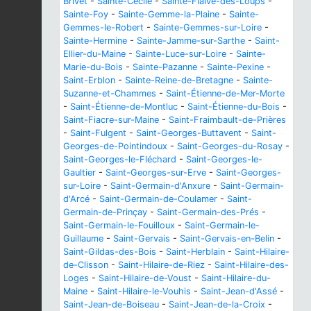
Brivet
-
Sainte-Cécile
-
Sainte-Flaive-des-Loups
-
Sainte-Foy
-
Sainte-Gemme-la-Plaine
-
Sainte-
Gemmes-le-Robert
-
Sainte-Gemmes-sur-Loire
-
Sainte-Hermine
-
Sainte-Jamme-sur-Sarthe
-
Saint-
Ellier-du-Maine
-
Sainte-Luce-sur-Loire
-
Sainte-
Marie-du-Bois
-
Sainte-Pazanne
-
Sainte-Pexine
-
Saint-Erblon
-
Sainte-Reine-de-Bretagne
-
Sainte-
Suzanne-et-Chammes
-
Saint-Étienne-de-Mer-Morte
-
Saint-Étienne-de-Montluc
-
Saint-Étienne-du-Bois
-
Saint-Fiacre-sur-Maine
-
Saint-Fraimbault-de-Prières
-
Saint-Fulgent
-
Saint-Georges-Buttavent
-
Saint-
Georges-de-Pointindoux
-
Saint-Georges-du-Rosay
-
Saint-Georges-le-Fléchard
-
Saint-Georges-le-
Gaultier
-
Saint-Georges-sur-Erve
-
Saint-Georges-
sur-Loire
-
Saint-Germain-d'Anxure
-
Saint-Germain-
d'Arcé
-
Saint-Germain-de-Coulamer
-
Saint-
Germain-de-Prinçay
-
Saint-Germain-des-Prés
-
Saint-Germain-le-Fouilloux
-
Saint-Germain-le-
Guillaume
-
Saint-Gervais
-
Saint-Gervais-en-Belin
-
Saint-Gildas-des-Bois
-
Saint-Herblain
-
Saint-Hilaire-
de-Clisson
-
Saint-Hilaire-de-Riez
-
Saint-Hilaire-des-
Loges
-
Saint-Hilaire-de-Voust
-
Saint-Hilaire-du-
Maine
-
Saint-Hilaire-le-Vouhis
-
Saint-Jean-d'Assé
-
Saint-Jean-de-Boiseau
-
Saint-Jean-de-la-Croix
-