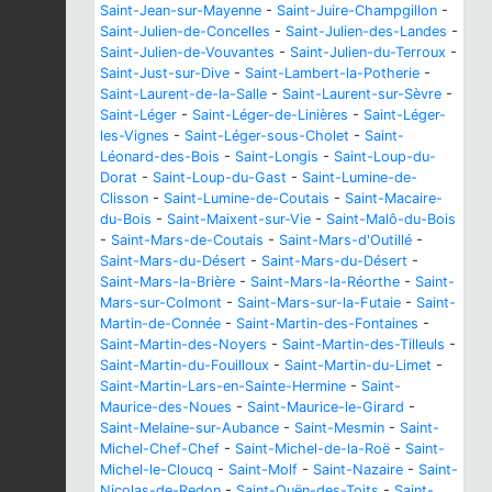
Saint-Jean-sur-Mayenne
-
Saint-Juire-Champgillon
-
Saint-Julien-de-Concelles
-
Saint-Julien-des-Landes
-
Saint-Julien-de-Vouvantes
-
Saint-Julien-du-Terroux
-
Saint-Just-sur-Dive
-
Saint-Lambert-la-Potherie
-
Saint-Laurent-de-la-Salle
-
Saint-Laurent-sur-Sèvre
-
Saint-Léger
-
Saint-Léger-de-Linières
-
Saint-Léger-
les-Vignes
-
Saint-Léger-sous-Cholet
-
Saint-
Léonard-des-Bois
-
Saint-Longis
-
Saint-Loup-du-
Dorat
-
Saint-Loup-du-Gast
-
Saint-Lumine-de-
Clisson
-
Saint-Lumine-de-Coutais
-
Saint-Macaire-
du-Bois
-
Saint-Maixent-sur-Vie
-
Saint-Malô-du-Bois
-
Saint-Mars-de-Coutais
-
Saint-Mars-d'Outillé
-
Saint-Mars-du-Désert
-
Saint-Mars-du-Désert
-
Saint-Mars-la-Brière
-
Saint-Mars-la-Réorthe
-
Saint-
Mars-sur-Colmont
-
Saint-Mars-sur-la-Futaie
-
Saint-
Martin-de-Connée
-
Saint-Martin-des-Fontaines
-
Saint-Martin-des-Noyers
-
Saint-Martin-des-Tilleuls
-
Saint-Martin-du-Fouilloux
-
Saint-Martin-du-Limet
-
Saint-Martin-Lars-en-Sainte-Hermine
-
Saint-
Maurice-des-Noues
-
Saint-Maurice-le-Girard
-
Saint-Melaine-sur-Aubance
-
Saint-Mesmin
-
Saint-
Michel-Chef-Chef
-
Saint-Michel-de-la-Roë
-
Saint-
Michel-le-Cloucq
-
Saint-Molf
-
Saint-Nazaire
-
Saint-
Nicolas-de-Redon
-
Saint-Ouën-des-Toits
-
Saint-