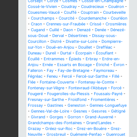
Corsept
-
Corzé
-
Cosmes
-
Cossé-en-Champagne
-
Cossé-le-Vivien
-
Coudray
-
Coudrecieux
-
Couëron
-
Couesmes-Vaucé
-
Couffé
-
Couptrain
-
Courbeveille
-
Courchamps
-
Courcité
-
Courdemanche
-
Courléon
-
Craon
-
Crennes-sur-Fraubée
-
Crissé
-
Crosmières
-
Cugand
-
Cuillé
-
Daon
-
Denazé
-
Denée
-
Dénezé-
sous-Doué
-
Derval
-
Désertines
-
Dissay-sous-
Courcillon
-
Distré
-
Divatte-sur-Loire
-
Dompierre-
sur-Yon
-
Doué-en-Anjou
-
Douillet
-
Drefféac
-
Duneau
-
Dureil
-
Durtal
-
Écorpain
-
Écouflant
-
Écuillé
-
Entrammes
-
Épieds
-
Erbray
-
Erdre-en-
Anjou
-
Ernée
-
Essarts en Bocage
-
Étriché
-
Évron
-
Falleron
-
Fay
-
Fay-de-Bretagne
-
Faymoreau
-
Fégréac
-
Feneu
-
Fercé
-
Fercé-sur-Sarthe
-
Fillé
-
Flée
-
Fontaine-Couverte
-
Fontenay-le-Comte
-
Fontenay-sur-Vègre
-
Fontevraud-l'Abbaye
-
Forcé
-
Fougeré
-
Fougerolles-du-Plessis
-
Foussais-Payré
-
Fresnay-sur-Sarthe
-
Froidfond
-
Fromentières
-
Frossay
-
Gastines
-
Geneston
-
Gennes-Longuefuye
-
Gennes-Val-de-Loire
-
Gesnes
-
Gesvres
-
Gétigné
-
Givrand
-
Gorges
-
Gorron
-
Grand-Auverné
-
Grandchamps-des-Fontaines
-
Grand'Landes
-
Grazay
-
Gréez-sur-Roc
-
Grez-en-Bouère
-
Grez-
Neuville
-
Grosbreuil
-
Guémené-Penfao
-
Guenrouet