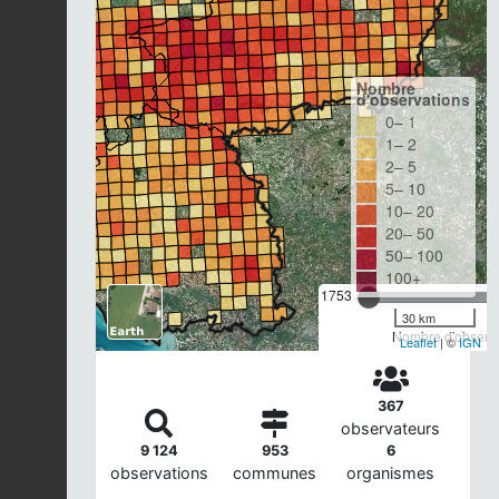
Nombre
d'observations
0– 1
1– 2
2– 5
5– 10
10– 20
20– 50
50– 100
100+
1753
30 km
Nombre d'observa
Leaflet
| ©
IGN
367
observateurs
9 124
953
6
observations
communes
organismes