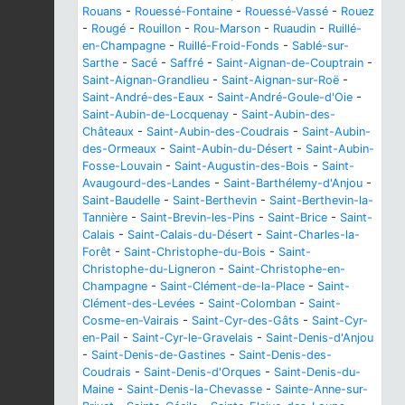
Rouans
-
Rouessé-Fontaine
-
Rouessé-Vassé
-
Rouez
-
Rougé
-
Rouillon
-
Rou-Marson
-
Ruaudin
-
Ruillé-
en-Champagne
-
Ruillé-Froid-Fonds
-
Sablé-sur-
Sarthe
-
Sacé
-
Saffré
-
Saint-Aignan-de-Couptrain
-
Saint-Aignan-Grandlieu
-
Saint-Aignan-sur-Roë
-
Saint-André-des-Eaux
-
Saint-André-Goule-d'Oie
-
Saint-Aubin-de-Locquenay
-
Saint-Aubin-des-
Châteaux
-
Saint-Aubin-des-Coudrais
-
Saint-Aubin-
des-Ormeaux
-
Saint-Aubin-du-Désert
-
Saint-Aubin-
Fosse-Louvain
-
Saint-Augustin-des-Bois
-
Saint-
Avaugourd-des-Landes
-
Saint-Barthélemy-d'Anjou
-
Saint-Baudelle
-
Saint-Berthevin
-
Saint-Berthevin-la-
Tannière
-
Saint-Brevin-les-Pins
-
Saint-Brice
-
Saint-
Calais
-
Saint-Calais-du-Désert
-
Saint-Charles-la-
Forêt
-
Saint-Christophe-du-Bois
-
Saint-
Christophe-du-Ligneron
-
Saint-Christophe-en-
Champagne
-
Saint-Clément-de-la-Place
-
Saint-
Clément-des-Levées
-
Saint-Colomban
-
Saint-
Cosme-en-Vairais
-
Saint-Cyr-des-Gâts
-
Saint-Cyr-
en-Pail
-
Saint-Cyr-le-Gravelais
-
Saint-Denis-d'Anjou
-
Saint-Denis-de-Gastines
-
Saint-Denis-des-
Coudrais
-
Saint-Denis-d'Orques
-
Saint-Denis-du-
Maine
-
Saint-Denis-la-Chevasse
-
Sainte-Anne-sur-