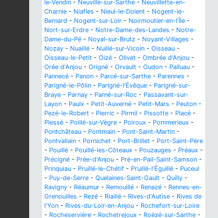
le-Vendin
-
Neuville-sur-Sarthe
-
Neuvillette-en-
Charnie
-
Niafles
-
Nieul-le-Dolent
-
Nogent-le-
Bernard
-
Nogent-sur-Loir
-
Noirmoutier-en-l'Île
-
Nort-sur-Erdre
-
Notre-Dame-des-Landes
-
Notre-
Dame-du-Pé
-
Noyal-sur-Brutz
-
Noyant-Villages
-
Nozay
-
Nuaillé
-
Nuillé-sur-Vicoin
-
Oisseau
-
Oisseau-le-Petit
-
Oizé
-
Olivet
-
Ombrée d'Anjou
-
Orée d'Anjou
-
Origné
-
Orvault
-
Oudon
-
Palluau
-
Pannecé
-
Panon
-
Parcé-sur-Sarthe
-
Parennes
-
Parigné-le-Pôlin
-
Parigné-l'Évêque
-
Parigné-sur-
Braye
-
Parnay
-
Parné-sur-Roc
-
Passavant-sur-
Layon
-
Paulx
-
Petit-Auverné
-
Petit-Mars
-
Peuton
-
Pezé-le-Robert
-
Pierric
-
Pirmil
-
Pissotte
-
Placé
-
Plessé
-
Poillé-sur-Vègre
-
Poiroux
-
Pommerieux
-
Pontchâteau
-
Pontmain
-
Pont-Saint-Martin
-
Pontvallain
-
Pornichet
-
Port-Brillet
-
Port-Saint-Père
-
Pouillé
-
Pouillé-les-Côteaux
-
Pouzauges
-
Préaux
-
Précigné
-
Prée-d'Anjou
-
Pré-en-Pail-Saint-Samson
-
Prinquiau
-
Pruillé-le-Chétif
-
Pruillé-l'Éguillé
-
Puceul
-
Puy-de-Serre
-
Quelaines-Saint-Gault
-
Quilly
-
Ravigny
-
Réaumur
-
Remouillé
-
Renazé
-
Rennes-en-
Grenouilles
-
Rezé
-
Riaillé
-
Rives-d'Autise
-
Rives de
l'Yon
-
Rives-du-Loir-en-Anjou
-
Rochefort-sur-Loire
-
Rocheservière
-
Rochetrejoux
-
Roézé-sur-Sarthe
-