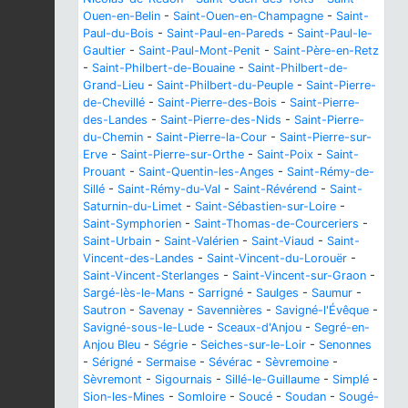
Ouen-en-Belin
-
Saint-Ouen-en-Champagne
-
Saint-
Paul-du-Bois
-
Saint-Paul-en-Pareds
-
Saint-Paul-le-
Gaultier
-
Saint-Paul-Mont-Penit
-
Saint-Père-en-Retz
-
Saint-Philbert-de-Bouaine
-
Saint-Philbert-de-
Grand-Lieu
-
Saint-Philbert-du-Peuple
-
Saint-Pierre-
de-Chevillé
-
Saint-Pierre-des-Bois
-
Saint-Pierre-
des-Landes
-
Saint-Pierre-des-Nids
-
Saint-Pierre-
du-Chemin
-
Saint-Pierre-la-Cour
-
Saint-Pierre-sur-
Erve
-
Saint-Pierre-sur-Orthe
-
Saint-Poix
-
Saint-
Prouant
-
Saint-Quentin-les-Anges
-
Saint-Rémy-de-
Sillé
-
Saint-Rémy-du-Val
-
Saint-Révérend
-
Saint-
Saturnin-du-Limet
-
Saint-Sébastien-sur-Loire
-
Saint-Symphorien
-
Saint-Thomas-de-Courceriers
-
Saint-Urbain
-
Saint-Valérien
-
Saint-Viaud
-
Saint-
Vincent-des-Landes
-
Saint-Vincent-du-Lorouër
-
Saint-Vincent-Sterlanges
-
Saint-Vincent-sur-Graon
-
Sargé-lès-le-Mans
-
Sarrigné
-
Saulges
-
Saumur
-
Sautron
-
Savenay
-
Savennières
-
Savigné-l'Évêque
-
Savigné-sous-le-Lude
-
Sceaux-d'Anjou
-
Segré-en-
Anjou Bleu
-
Ségrie
-
Seiches-sur-le-Loir
-
Senonnes
-
Sérigné
-
Sermaise
-
Sévérac
-
Sèvremoine
-
Sèvremont
-
Sigournais
-
Sillé-le-Guillaume
-
Simplé
-
Sion-les-Mines
-
Somloire
-
Soucé
-
Soudan
-
Sougé-