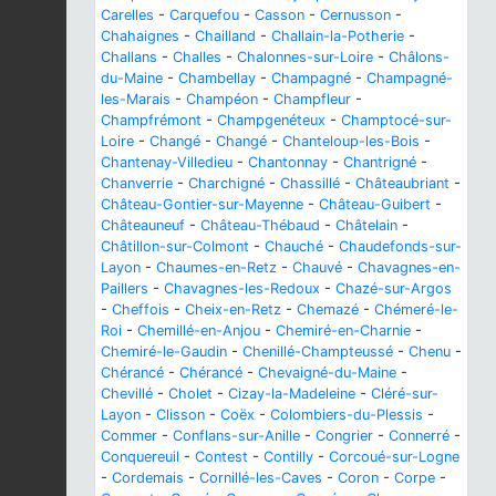
Carelles
-
Carquefou
-
Casson
-
Cernusson
-
Chahaignes
-
Chailland
-
Challain-la-Potherie
-
Challans
-
Challes
-
Chalonnes-sur-Loire
-
Châlons-
du-Maine
-
Chambellay
-
Champagné
-
Champagné-
les-Marais
-
Champéon
-
Champfleur
-
Champfrémont
-
Champgenéteux
-
Champtocé-sur-
Loire
-
Changé
-
Changé
-
Chanteloup-les-Bois
-
Chantenay-Villedieu
-
Chantonnay
-
Chantrigné
-
Chanverrie
-
Charchigné
-
Chassillé
-
Châteaubriant
-
Château-Gontier-sur-Mayenne
-
Château-Guibert
-
Châteauneuf
-
Château-Thébaud
-
Châtelain
-
Châtillon-sur-Colmont
-
Chauché
-
Chaudefonds-sur-
Layon
-
Chaumes-en-Retz
-
Chauvé
-
Chavagnes-en-
Paillers
-
Chavagnes-les-Redoux
-
Chazé-sur-Argos
-
Cheffois
-
Cheix-en-Retz
-
Chemazé
-
Chémeré-le-
Roi
-
Chemillé-en-Anjou
-
Chemiré-en-Charnie
-
Chemiré-le-Gaudin
-
Chenillé-Champteussé
-
Chenu
-
Chérancé
-
Chérancé
-
Chevaigné-du-Maine
-
Chevillé
-
Cholet
-
Cizay-la-Madeleine
-
Cléré-sur-
Layon
-
Clisson
-
Coëx
-
Colombiers-du-Plessis
-
Commer
-
Conflans-sur-Anille
-
Congrier
-
Connerré
-
Conquereuil
-
Contest
-
Contilly
-
Corcoué-sur-Logne
-
Cordemais
-
Cornillé-les-Caves
-
Coron
-
Corpe
-