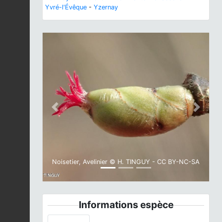
Yvré-l'Évêque
-
Yzernay
Previous
Next
Noisetier, Avelinier © H. TINGUY - CC BY-NC-SA
Informations espèce