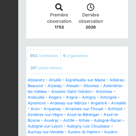
Première
Dernière
observation
observation
1753
2026
953
communes
6
organismes
367
observateurs
Abbaretz
-
Ahuillé
-
Aigrefeuille-sur-Maine
-
Aillières-
Beauvoir
-
Aizenay
-
Alexain
-
Allonnes
-
Ambrières-
les-Vallées
-
Ancenis-Saint-Géréon
-
Ancinnes
-
Andouillé
-
Angers
-
Angrie
-
Antigny
-
Antoigné
-
Apremont
-
Ardenay-sur-Mérize
-
Argentré
-
Armaillé
-
Aron
-
Arquenay
-
Artannes-sur-Thouet
-
Arthezé
-
Asnières-sur-Vègre
-
Assé-le-Bérenger
-
Assé-le-
Boisne
-
Assérac
-
Astillé
-
Athée
-
Aubigné-Racan
-
Aubigné-sur-Layon
-
Aubigny-Les Clouzeaux
-
Auchay-sur-Vendée
-
Auvers-le-Hamon
-
Auvers-