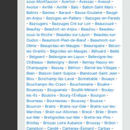
sous-Montfaucon
-
Averton
-
Avessac
-
Avessé
-
Avoise
-
Avrillé
-
Avrillé
-
Bais
-
Ballon-Saint Mars
-
Ballots
-
Bannes
-
Baracé
-
Basse-Goulaine
-
Baugé-
en-Anjou
-
Bazoges-en-Paillers
-
Bazoges-en-Pareds
-
Bazougers
-
Bazouges Cré sur Loir
-
Beaucouzé
-
Beaufay
-
Beaufort-en-Anjou
-
Beaufou
-
Beaulieu-
sous-la-Roche
-
Beaulieu-sur-Layon
-
Beaulieu-sur-
Oudon
-
Beaumont-Pied-de-Bœuf
-
Beaumont-sur-
Dême
-
Beaupréau-en-Mauges
-
Beaurepaire
-
Bécon-
les-Granits
-
Bégrolles-en-Mauges
-
Béhuard
-
Beillé
-
Belgeard
-
Bellevigne-en-Layon
-
Bellevigne-les-
Châteaux
-
Bellevigny
-
Benet
-
Bernay-Neuvy-en-
Champagne
-
Bessay
-
Béthon
-
Bierné-les-Villages
-
Blain
-
Blaison-Saint-Sulpice
-
Blandouet-Saint Jean
-
Blou
-
Bonchamp-lès-Laval
-
Bonnétable
-
Bouaye
-
Bouchamps-lès-Craon
-
Bouchemaine
-
Bouère
-
Bouessay
-
Bouguenais
-
Bouillé-Ménard
-
Boulay-
les-Ifs
-
Bouloire
-
Bourg-l'Évêque
-
Bourgon
-
Bourneau
-
Bournezeau
-
Boussay
-
Bousse
-
Bouvron
-
Brains
-
Brains-sur-Gée
-
Brains-sur-les-
Marches
-
Brain-sur-Allonnes
-
Brecé
-
Brée
-
Brem-
sur-Mer
-
Bretignolles-sur-Mer
-
Brette-les-Pins
-
Briollay
-
Brissac Loire Aubance
-
Brossay
-
Brûlon
-
Campbon
-
Candé
-
Cantenay-Épinard
-
Carbay
-