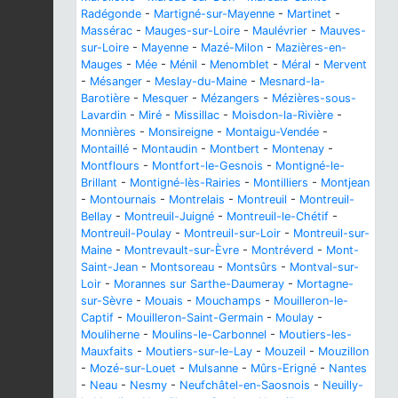
Radégonde
-
Martigné-sur-Mayenne
-
Martinet
-
Massérac
-
Mauges-sur-Loire
-
Maulévrier
-
Mauves-
sur-Loire
-
Mayenne
-
Mazé-Milon
-
Mazières-en-
Mauges
-
Mée
-
Ménil
-
Menomblet
-
Méral
-
Mervent
-
Mésanger
-
Meslay-du-Maine
-
Mesnard-la-
Barotière
-
Mesquer
-
Mézangers
-
Mézières-sous-
Lavardin
-
Miré
-
Missillac
-
Moisdon-la-Rivière
-
Monnières
-
Monsireigne
-
Montaigu-Vendée
-
Montaillé
-
Montaudin
-
Montbert
-
Montenay
-
Montflours
-
Montfort-le-Gesnois
-
Montigné-le-
Brillant
-
Montigné-lès-Rairies
-
Montilliers
-
Montjean
-
Montournais
-
Montrelais
-
Montreuil
-
Montreuil-
Bellay
-
Montreuil-Juigné
-
Montreuil-le-Chétif
-
Montreuil-Poulay
-
Montreuil-sur-Loir
-
Montreuil-sur-
Maine
-
Montrevault-sur-Èvre
-
Montréverd
-
Mont-
Saint-Jean
-
Montsoreau
-
Montsûrs
-
Montval-sur-
Loir
-
Morannes sur Sarthe-Daumeray
-
Mortagne-
sur-Sèvre
-
Mouais
-
Mouchamps
-
Mouilleron-le-
Captif
-
Mouilleron-Saint-Germain
-
Moulay
-
Mouliherne
-
Moulins-le-Carbonnel
-
Moutiers-les-
Mauxfaits
-
Moutiers-sur-le-Lay
-
Mouzeil
-
Mouzillon
-
Mozé-sur-Louet
-
Mulsanne
-
Mûrs-Erigné
-
Nantes
-
Neau
-
Nesmy
-
Neufchâtel-en-Saosnois
-
Neuilly-