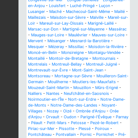
en-Anjou
-
Louisfert
-
Luché-Pringé
-
Luçon
-
Lusanger
-
Maché
-
Machecoul-Saint-Même
-
Maillé
-
Maillezais
-
Maisdon-sur-Sèvre
-
Malville
-
Mareil-sur-
Loir
-
Mareuil-sur-Lay-Dissais
-
Marigné-Laillé
-
Marsac-sur-Don
-
Martigné-sur-Mayenne
-
Massérac
-
Mauges-sur-Loire
-
Maulévrier
-
Mauves-sur-Loire
-
Mervent
-
Mésanger
-
Mesnard-la-Barotière
-
Mesquer
-
Mézeray
-
Missillac
-
Moisdon-la-Rivière
-
Moncé-en-Belin
-
Monsireigne
-
Montaigu-Vendée
-
Montaillé
-
Montoir-de-Bretagne
-
Montournais
-
Montrelais
-
Montreuil-Bellay
-
Montreuil-Juigné
-
Montrevault-sur-Èvre
-
Mont-Saint-Jean
-
Montsoreau
-
Mortagne-sur-Sèvre
-
Mouilleron-Saint-
Germain
-
Mouliherne
-
Moutiers-les-Mauxfaits
-
Mouzeuil-Saint-Martin
-
Mouzillon
-
Mûrs-Erigné
-
Nalliers
-
Nantes
-
Neufchâtel-en-Saosnois
-
Noirmoutier-en-l'Île
-
Nort-sur-Erdre
-
Notre-Dame-
de-Monts
-
Notre-Dame-des-Landes
-
Noyant-
Villages
-
Nozay
-
Oizé
-
Ombrée d'Anjou
-
Orée
d'Anjou
-
Orvault
-
Oudon
-
Parigné-l'Évêque
-
Parnay
-
Péault
-
Petit-Mars
-
Petosse
-
Pezé-le-Robert
-
Piriac-sur-Mer
-
Pissotte
-
Plessé
-
Poiroux
-
Pontchâteau
-
Pontvallain
-
Pornic
-
Pornichet
-
Pré-