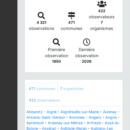
422
observateurs
4 321
471
7
observations
communes
organismes
Première
Dernière
observation
observation
1850
2026
471
communes
7
organismes
422
observateurs
Abbaretz
-
Aigné
-
Aigrefeuille-sur-Maine
-
Aizenay
-
Ancenis-Saint-Géréon
-
Ancinnes
-
Angers
-
Angrie
-
Apremont
-
Ardenay-sur-Mérize
-
Arthezé
-
Assé-le-
Boisne
-
Assérac
-
Aubigné-Racan
-
Aubigny-Les