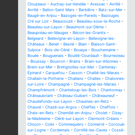
Clouzeaux
-
Auchay-sur-Vendée
-
Avessac
-
Avrillé
-
Avrillé
-
Ballon-Saint Mars
-
Barbâtre
-
Batz-sur-Mer
-
Baugé-en-Anjou
-
Bazoges-en-Pareds
-
Bazouges
Cré sur Loir
-
Beaucouzé
-
Beaulieu-sous-la-Roche
-
Beaulieu-sur-Layon
-
Beaumont-sur-Dême
-
Beaupréau-en-Mauges
-
Bécon-les-Granits
-
Belgeard
-
Bellevigne-en-Layon
-
Bellevigne-les-
Châteaux
-
Benet
-
Besné
-
Blain
-
Blaison-Saint-
Sulpice
-
Bois-de-Céné
-
Bouaye
-
Bouchemaine
-
Bouée
-
Bouguenais
-
Bouillé-Courdault
-
Bournezeau
-
Boussay
-
Bouvron
-
Brains
-
Brain-sur-Allonnes
-
Brem-sur-Mer
-
Bretignolles-sur-Mer
-
Cantenay-
Épinard
-
Carquefou
-
Casson
-
Chaillé-les-Marais
-
Challain-la-Potherie
-
Challans
-
Challes
-
Chalonnes-
sur-Loire
-
Champagné
-
Champagné-les-Marais
-
Champfrémont
-
Chanteloup-les-Bois
-
Chantonnay
-
Châteaubriant
-
Château-Guibert
-
Châteauneuf
-
Chaudefonds-sur-Layon
-
Chaumes-en-Retz
-
Chauvé
-
Chazé-sur-Argos
-
Cheffes
-
Cheffois
-
Cheix-en-Retz
-
Chemillé-en-Anjou
-
Cholet
-
Cizay-
la-Madeleine
-
Cléré-sur-Layon
-
Clermont-Créans
-
Clisson
-
Coëx
-
Commequiers
-
Connerré
-
Corcoué-
sur-Logne
-
Cordemais
-
Cornillé-les-Caves
-
Cossé-