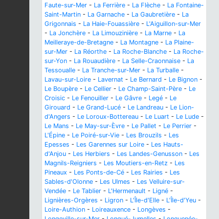
Faute-sur-Mer
-
La Ferrière
-
La Flèche
-
La Fontaine-
Saint-Martin
-
La Garnache
-
La Gaubretière
-
La
Grigonnais
-
La Haie-Fouassière
-
L'Aiguillon-sur-Mer
-
La Jonchère
-
La Limouzinière
-
La Marne
-
La
Meilleraye-de-Bretagne
-
La Montagne
-
La Plaine-
sur-Mer
-
La Réorthe
-
La Roche-Blanche
-
La Roche-
sur-Yon
-
La Rouaudière
-
La Selle-Craonnaise
-
La
Tessoualle
-
La Tranche-sur-Mer
-
La Turballe
-
Lavau-sur-Loire
-
Lavernat
-
Le Bernard
-
Le Bignon
-
Le Boupère
-
Le Cellier
-
Le Champ-Saint-Père
-
Le
Croisic
-
Le Fenouiller
-
Le Gâvre
-
Legé
-
Le
Girouard
-
Le Grand-Lucé
-
Le Landreau
-
Le Lion-
d'Angers
-
Le Loroux-Bottereau
-
Le Luart
-
Le Lude
-
Le Mans
-
Le May-sur-Èvre
-
Le Pallet
-
Le Perrier
-
L'Épine
-
Le Poiré-sur-Vie
-
Les Brouzils
-
Les
Epesses
-
Les Garennes sur Loire
-
Les Hauts-
d'Anjou
-
Les Herbiers
-
Les Landes-Genusson
-
Les
Magnils-Reigniers
-
Les Moutiers-en-Retz
-
Les
Pineaux
-
Les Ponts-de-Cé
-
Les Rairies
-
Les
Sables-d'Olonne
-
Les Ulmes
-
Les Velluire-sur-
Vendée
-
Le Tablier
-
L'Hermenault
-
Ligné
-
Lignières-Orgères
-
Ligron
-
L'Île-d'Elle
-
L'Île-d'Yeu
-
Loire-Authion
-
Loireauxence
-
Longèves
-
Longeville-sur-Mer
-
Longué-Jumelles
-
Longuenée-