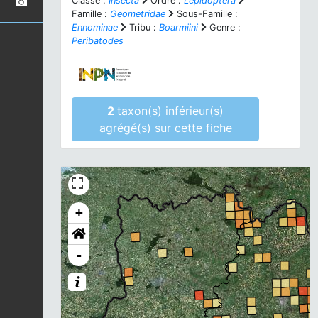
Classe :
Insecta
Ordre :
Lepidoptera
Famille :
Geometridae
Sous-Famille :
Ennominae
Tribu :
Boarmiini
Genre :
Peribatodes
2
taxon(s) inférieur(s)
agrégé(s) sur cette fiche
+
-