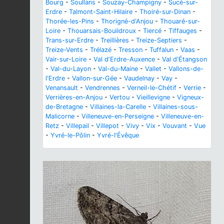
Bourg
-
Soullans
-
Souzay-Champigny
-
Sucé-sur-
Erdre
-
Talmont-Saint-Hilaire
-
Thoiré-sur-Dinan
-
Thorée-les-Pins
-
Thorigné-d'Anjou
-
Thouaré-sur-
Loire
-
Thouarsais-Bouildroux
-
Tiercé
-
Tiffauges
-
Trans-sur-Erdre
-
Treillières
-
Treize-Septiers
-
Treize-Vents
-
Trélazé
-
Tresson
-
Tuffalun
-
Vaas
-
Vair-sur-Loire
-
Val d'Erdre-Auxence
-
Val d'Étangson
-
Val-du-Layon
-
Val-du-Maine
-
Vallet
-
Vallons-de-
l'Erdre
-
Vallon-sur-Gée
-
Vaudelnay
-
Vay
-
Venansault
-
Vendrennes
-
Verneil-le-Chétif
-
Verrie
-
Verrières-en-Anjou
-
Vertou
-
Vieillevigne
-
Vigneux-
de-Bretagne
-
Villaines-la-Carelle
-
Villaines-sous-
Malicorne
-
Villeneuve-en-Perseigne
-
Villeneuve-en-
Retz
-
Villepail
-
Villepot
-
Vivy
-
Vix
-
Vouvant
-
Vue
-
Yvré-le-Pôlin
-
Yvré-l'Évêque