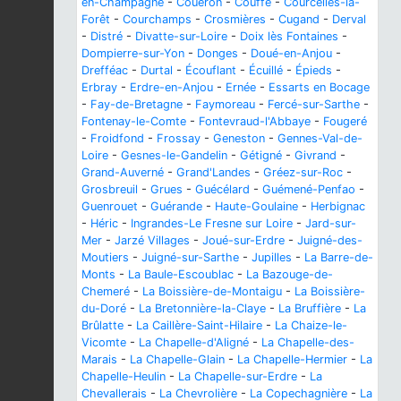
en-Champagne
-
Couëron
-
Couffé
-
Courcelles-la-
Forêt
-
Courchamps
-
Crosmières
-
Cugand
-
Derval
-
Distré
-
Divatte-sur-Loire
-
Doix lès Fontaines
-
Dompierre-sur-Yon
-
Donges
-
Doué-en-Anjou
-
Drefféac
-
Durtal
-
Écouflant
-
Écuillé
-
Épieds
-
Erbray
-
Erdre-en-Anjou
-
Ernée
-
Essarts en Bocage
-
Fay-de-Bretagne
-
Faymoreau
-
Fercé-sur-Sarthe
-
Fontenay-le-Comte
-
Fontevraud-l'Abbaye
-
Fougeré
-
Froidfond
-
Frossay
-
Geneston
-
Gennes-Val-de-
Loire
-
Gesnes-le-Gandelin
-
Gétigné
-
Givrand
-
Grand-Auverné
-
Grand'Landes
-
Gréez-sur-Roc
-
Grosbreuil
-
Grues
-
Guécélard
-
Guémené-Penfao
-
Guenrouet
-
Guérande
-
Haute-Goulaine
-
Herbignac
-
Héric
-
Ingrandes-Le Fresne sur Loire
-
Jard-sur-
Mer
-
Jarzé Villages
-
Joué-sur-Erdre
-
Juigné-des-
Moutiers
-
Juigné-sur-Sarthe
-
Jupilles
-
La Barre-de-
Monts
-
La Baule-Escoublac
-
La Bazouge-de-
Chemeré
-
La Boissière-de-Montaigu
-
La Boissière-
du-Doré
-
La Bretonnière-la-Claye
-
La Bruffière
-
La
Brûlatte
-
La Caillère-Saint-Hilaire
-
La Chaize-le-
Vicomte
-
La Chapelle-d'Aligné
-
La Chapelle-des-
Marais
-
La Chapelle-Glain
-
La Chapelle-Hermier
-
La
Chapelle-Heulin
-
La Chapelle-sur-Erdre
-
La
Chevallerais
-
La Chevrolière
-
La Copechagnière
-
La