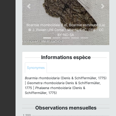
Previous
Next
Boarmie rhomboïdale (La), Boarmie commune (La)
© J. Piolain LPR Corse - MNHN, CdC, OFB - CC
BY-NC-SA
Informations espèce
Synonymes
Boarmia rhomboidaria
(Denis & Schiffermüller, 1775)
|
Geometra rhomboidaria
Denis & Schiffermüller,
1775 |
Phalaena rhomboidaria
(Denis &
Schiffermüller, 1775)
Observations mensuelles