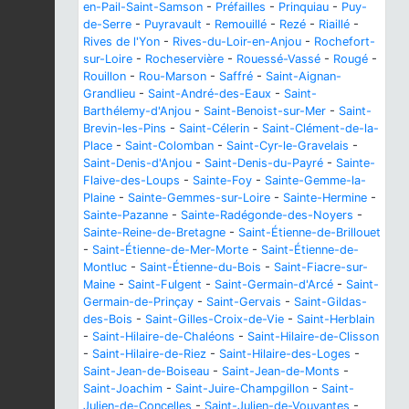
en-Pail-Saint-Samson
-
Préfailles
-
Prinquiau
-
Puy-
de-Serre
-
Puyravault
-
Remouillé
-
Rezé
-
Riaillé
-
Rives de l'Yon
-
Rives-du-Loir-en-Anjou
-
Rochefort-
sur-Loire
-
Rocheservière
-
Rouessé-Vassé
-
Rougé
-
Rouillon
-
Rou-Marson
-
Saffré
-
Saint-Aignan-
Grandlieu
-
Saint-André-des-Eaux
-
Saint-
Barthélemy-d'Anjou
-
Saint-Benoist-sur-Mer
-
Saint-
Brevin-les-Pins
-
Saint-Célerin
-
Saint-Clément-de-la-
Place
-
Saint-Colomban
-
Saint-Cyr-le-Gravelais
-
Saint-Denis-d'Anjou
-
Saint-Denis-du-Payré
-
Sainte-
Flaive-des-Loups
-
Sainte-Foy
-
Sainte-Gemme-la-
Plaine
-
Sainte-Gemmes-sur-Loire
-
Sainte-Hermine
-
Sainte-Pazanne
-
Sainte-Radégonde-des-Noyers
-
Sainte-Reine-de-Bretagne
-
Saint-Étienne-de-Brillouet
-
Saint-Étienne-de-Mer-Morte
-
Saint-Étienne-de-
Montluc
-
Saint-Étienne-du-Bois
-
Saint-Fiacre-sur-
Maine
-
Saint-Fulgent
-
Saint-Germain-d'Arcé
-
Saint-
Germain-de-Prinçay
-
Saint-Gervais
-
Saint-Gildas-
des-Bois
-
Saint-Gilles-Croix-de-Vie
-
Saint-Herblain
-
Saint-Hilaire-de-Chaléons
-
Saint-Hilaire-de-Clisson
-
Saint-Hilaire-de-Riez
-
Saint-Hilaire-des-Loges
-
Saint-Jean-de-Boiseau
-
Saint-Jean-de-Monts
-
Saint-Joachim
-
Saint-Juire-Champgillon
-
Saint-
Julien-de-Concelles
-
Saint-Julien-de-Vouvantes
-