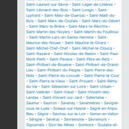
Saint-Laurent-sur-Sèvre
-
Saint-Léger-de-Linières
-
Saint-Léonard-des-Bois
-
Saint-Longis
-
Saint-
Lyphard
-
Saint-Malo-de-Guersac
-
Saint-Malô-du-
Bois
-
Saint-Mars-de-Coutais
-
Saint-Mars-du-Désert
-
Saint-Mars-la-Brière
-
Saint-Mars-la-Réorthe
-
Saint-Martin-des-Noyers
-
Saint-Martin-du-Fouilloux
-
Saint-Martin-Lars-en-Sainte-Hermine
-
Saint-
Maurice-des-Noues
-
Saint-Maurice-le-Girard
-
Saint-Michel-Chef-Chef
-
Saint-Michel-le-Cloucq
-
Saint-Nazaire
-
Saint-Nicolas-de-Redon
-
Saint-Paul-
Mont-Penit
-
Saint-Pavace
-
Saint-Père-en-Retz
-
Saint-Philbert-de-Bouaine
-
Saint-Philbert-de-Grand-
Lieu
-
Saint-Philbert-du-Peuple
-
Saint-Pierre-des-
Nids
-
Saint-Pierre-du-Lorouër
-
Saint-Pierre-la-Cour
-
Saint-Pierre-le-Vieux
-
Saint-Prouant
-
Saint-Rémy-
du-Val
-
Saint-Sébastien-sur-Loire
-
Saint-Urbain
-
Saint-Valérien
-
Saint-Viaud
-
Saint-Vincent-des-
Landes
-
Saint-Vincent-sur-Jard
-
Sallertaine
-
Saumur
-
Sautron
-
Savenay
-
Savennières
-
Savigné-
sous-le-Lude
-
Sceaux-sur-Huisne
-
Segré-en-Anjou
Bleu
-
Ségrie
-
Seiches-sur-le-Loir
-
Semur-en-Vallon
-
Sérigné
-
Sévérac
-
Sèvremoine
-
Sèvremont
-
Sigournais
-
Sion-les-Mines
-
Somloire
-
Soulaire-et-