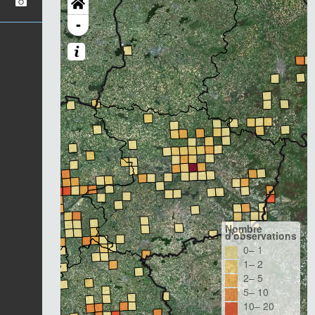
-
Nombre
d'observations
0– 1
1– 2
2– 5
5– 10
10– 20