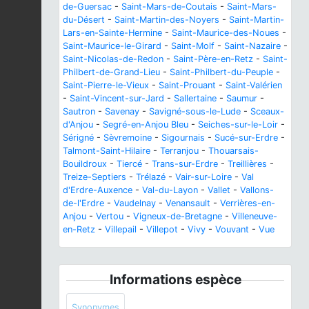
de-Guersac
-
Saint-Mars-de-Coutais
-
Saint-Mars-
du-Désert
-
Saint-Martin-des-Noyers
-
Saint-Martin-
Lars-en-Sainte-Hermine
-
Saint-Maurice-des-Noues
-
Saint-Maurice-le-Girard
-
Saint-Molf
-
Saint-Nazaire
-
Saint-Nicolas-de-Redon
-
Saint-Père-en-Retz
-
Saint-
Philbert-de-Grand-Lieu
-
Saint-Philbert-du-Peuple
-
Saint-Pierre-le-Vieux
-
Saint-Prouant
-
Saint-Valérien
-
Saint-Vincent-sur-Jard
-
Sallertaine
-
Saumur
-
Sautron
-
Savenay
-
Savigné-sous-le-Lude
-
Sceaux-
d'Anjou
-
Segré-en-Anjou Bleu
-
Seiches-sur-le-Loir
-
Sérigné
-
Sèvremoine
-
Sigournais
-
Sucé-sur-Erdre
-
Talmont-Saint-Hilaire
-
Terranjou
-
Thouarsais-
Bouildroux
-
Tiercé
-
Trans-sur-Erdre
-
Treillières
-
Treize-Septiers
-
Trélazé
-
Vair-sur-Loire
-
Val
d'Erdre-Auxence
-
Val-du-Layon
-
Vallet
-
Vallons-
de-l'Erdre
-
Vaudelnay
-
Venansault
-
Verrières-en-
Anjou
-
Vertou
-
Vigneux-de-Bretagne
-
Villeneuve-
en-Retz
-
Villepail
-
Villepot
-
Vivy
-
Vouvant
-
Vue
Informations espèce
Synonymes