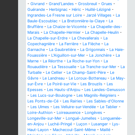
-
Givrand
-
Grand'Landes
-
Grosbreuil
-
Grues
-
Guérande
-
Herbignac
-
Héric
-
Huillé-Lézigné
-
Ingrandes-Le Fresne sur Loire
-
Jarzé Villages
-
La
Baule-Escoublac
-
La Bretonnière-la-Claye
-
La
Bruffière
-
La Chaize-le-Vicomte
-
La Chapelle-des-
Marais
-
La Chapelle-Hermier
-
La Chapelle-Heulin
-
La Chapelle-sur-Erdre
-
La Chevallerais
-
La
Copechagnière
-
La Ferrière
-
La Flèche
-
La
Garnache
-
La Gaubretière
-
La Grigonnais
-
La Haie-
Fouassière
-
L'Aiguillon-sur-Mer
-
La Jonchère
-
La
Marne
-
La Réorthe
-
La Roche-sur-Yon
-
La
Rouaudière
-
La Tessoualle
-
La Tranche-sur-Mer
-
La
Turballe
-
Le Cellier
-
Le Champ-Saint-Père
-
Le
Gâvre
-
Le Landreau
-
Le Loroux-Bottereau
-
Le May-
sur-Èvre
-
Le Poiré-sur-Vie
-
Les Brouzils
-
Les
Epesses
-
Les Hauts-d'Anjou
-
Les Landes-Genusson
-
Les Lucs-sur-Boulogne
-
Les Magnils-Reigniers
-
Les Ponts-de-Cé
-
Les Rairies
-
Les Sables-d'Olonne
-
Les Ulmes
-
Les Velluire-sur-Vendée
-
Le Tablier
-
Loire-Authion
-
Loireauxence
-
Longèves
-
Longeville-sur-Mer
-
Longué-Jumelles
-
Longuenée-
en-Anjou
-
Luché-Pringé
-
Luçon
-
Lusanger
-
Lys-
Haut-Layon
-
Machecoul-Saint-Même
-
Maillé
-