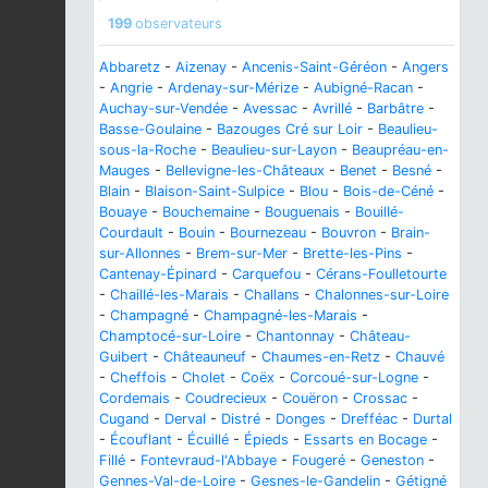
199
observateurs
Abbaretz
-
Aizenay
-
Ancenis-Saint-Géréon
-
Angers
-
Angrie
-
Ardenay-sur-Mérize
-
Aubigné-Racan
-
Auchay-sur-Vendée
-
Avessac
-
Avrillé
-
Barbâtre
-
Basse-Goulaine
-
Bazouges Cré sur Loir
-
Beaulieu-
sous-la-Roche
-
Beaulieu-sur-Layon
-
Beaupréau-en-
Mauges
-
Bellevigne-les-Châteaux
-
Benet
-
Besné
-
Blain
-
Blaison-Saint-Sulpice
-
Blou
-
Bois-de-Céné
-
Bouaye
-
Bouchemaine
-
Bouguenais
-
Bouillé-
Courdault
-
Bouin
-
Bournezeau
-
Bouvron
-
Brain-
sur-Allonnes
-
Brem-sur-Mer
-
Brette-les-Pins
-
Cantenay-Épinard
-
Carquefou
-
Cérans-Foulletourte
-
Chaillé-les-Marais
-
Challans
-
Chalonnes-sur-Loire
-
Champagné
-
Champagné-les-Marais
-
Champtocé-sur-Loire
-
Chantonnay
-
Château-
Guibert
-
Châteauneuf
-
Chaumes-en-Retz
-
Chauvé
-
Cheffois
-
Cholet
-
Coëx
-
Corcoué-sur-Logne
-
Cordemais
-
Coudrecieux
-
Couëron
-
Crossac
-
Cugand
-
Derval
-
Distré
-
Donges
-
Drefféac
-
Durtal
-
Écouflant
-
Écuillé
-
Épieds
-
Essarts en Bocage
-
Fillé
-
Fontevraud-l'Abbaye
-
Fougeré
-
Geneston
-
Gennes-Val-de-Loire
-
Gesnes-le-Gandelin
-
Gétigné