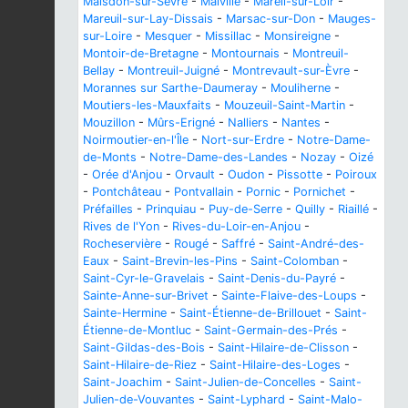
Maisdon-sur-Sèvre
-
Malville
-
Mareil-sur-Loir
-
Mareuil-sur-Lay-Dissais
-
Marsac-sur-Don
-
Mauges-
sur-Loire
-
Mesquer
-
Missillac
-
Monsireigne
-
Montoir-de-Bretagne
-
Montournais
-
Montreuil-
Bellay
-
Montreuil-Juigné
-
Montrevault-sur-Èvre
-
Morannes sur Sarthe-Daumeray
-
Mouliherne
-
Moutiers-les-Mauxfaits
-
Mouzeuil-Saint-Martin
-
Mouzillon
-
Mûrs-Erigné
-
Nalliers
-
Nantes
-
Noirmoutier-en-l'Île
-
Nort-sur-Erdre
-
Notre-Dame-
de-Monts
-
Notre-Dame-des-Landes
-
Nozay
-
Oizé
-
Orée d'Anjou
-
Orvault
-
Oudon
-
Pissotte
-
Poiroux
-
Pontchâteau
-
Pontvallain
-
Pornic
-
Pornichet
-
Préfailles
-
Prinquiau
-
Puy-de-Serre
-
Quilly
-
Riaillé
-
Rives de l'Yon
-
Rives-du-Loir-en-Anjou
-
Rocheservière
-
Rougé
-
Saffré
-
Saint-André-des-
Eaux
-
Saint-Brevin-les-Pins
-
Saint-Colomban
-
Saint-Cyr-le-Gravelais
-
Saint-Denis-du-Payré
-
Sainte-Anne-sur-Brivet
-
Sainte-Flaive-des-Loups
-
Sainte-Hermine
-
Saint-Étienne-de-Brillouet
-
Saint-
Étienne-de-Montluc
-
Saint-Germain-des-Prés
-
Saint-Gildas-des-Bois
-
Saint-Hilaire-de-Clisson
-
Saint-Hilaire-de-Riez
-
Saint-Hilaire-des-Loges
-
Saint-Joachim
-
Saint-Julien-de-Concelles
-
Saint-
Julien-de-Vouvantes
-
Saint-Lyphard
-
Saint-Malo-