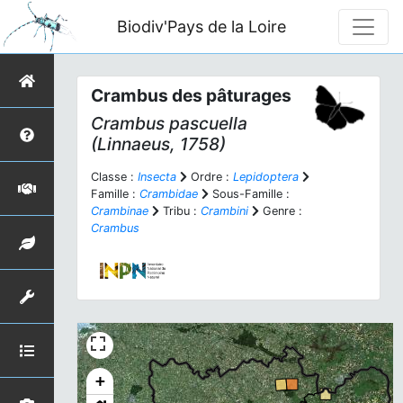
Biodiv'Pays de la Loire
Crambus des pâturages
Crambus pascuella
(Linnaeus, 1758)
Classe :
Insecta
Ordre :
Lepidoptera
Famille :
Crambidae
Sous-Famille :
Crambinae
Tribu :
Crambini
Genre :
Crambus
+