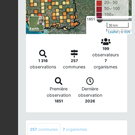
20– 50
50– 100
100+
1851
30 km
Nombre d'observa
Leaflet
| ©
IGN
199
observateurs
1 316
257
7
observations
communes
organismes
Première
Dernière
observation
observation
1851
2026
257
communes
7
organismes