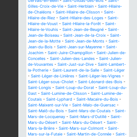
Gervais-en-Belin
-
Saint-Gildas-des-Bois
-
Saint-
Gilles-Croix-de-Vie
-
Saint-Herblain
-
Saint-Hilaire-
de-Chaléons
-
Saint-Hilaire-de-Clisson
-
Saint-
Hilaire-de-Riez
-
Saint-Hilaire-des-Loges
-
Saint-
Hilaire-de-Voust
-
Saint-Hilaire-la-Forêt
-
Saint-
Hilaire-le-Vouhis
-
Saint-Jean-de-Beugné
-
Saint-
Jean-de-Boiseau
-
Saint-Jean-de-la-Croix
-
Saint-
Jean-de-la-Motte
-
Saint-Jean-de-Monts
-
Saint-
Jean-du-Bois
-
Saint-Jean-sur-Mayenne
-
Saint-
Joachim
-
Saint-Juire-Champgillon
-
Saint-Julien-de-
Concelles
-
Saint-Julien-des-Landes
-
Saint-Julien-
de-Vouvantes
-
Saint-Just-sur-Dive
-
Saint-Lambert-
la-Potherie
-
Saint-Laurent-de-la-Salle
-
Saint-Léger
-
Saint-Léger-de-Linières
-
Saint-Léger-les-Vignes
-
Saint-Léger-sous-Cholet
-
Saint-Léonard-des-Bois
-
Saint-Longis
-
Saint-Loup-du-Dorat
-
Saint-Loup-du-
Gast
-
Saint-Lumine-de-Clisson
-
Saint-Lumine-de-
Coutais
-
Saint-Lyphard
-
Saint-Macaire-du-Bois
-
Saint-Maixent-sur-Vie
-
Saint-Malo-de-Guersac
-
Saint-Malô-du-Bois
-
Saint-Mars-de-Coutais
-
Saint-
Mars-de-Locquenay
-
Saint-Mars-d'Outillé
-
Saint-
Mars-du-Désert
-
Saint-Mars-du-Désert
-
Saint-
Mars-la-Brière
-
Saint-Mars-sur-Colmont
-
Saint-
Mars-sur-la-Futaie
-
Saint-Martin-de-Connée
-
Saint-