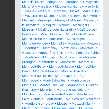
Marsais-Sainte-Radégonde
-
Martigné-sur-Mayenne
-
Martinet
-
Massérac
-
Mauges-sur-Loire
-
Maulévrier
-
Mauves-sur-Loire
-
Mayenne
-
Mayet
-
Mazé-Milon
-
Mazières-en-Mauges
-
Ménil
-
Menomblet
-
Méral
-
Mervent
-
Mésanger
-
Meslay-du-Maine
-
Mesnard-
la-Barotière
-
Mesquer
-
Meurcé
-
Mézangers
-
Mézeray
-
Mézières-sous-Lavardin
-
Mézières-sur-
Ponthouin
-
Miré
-
Missillac
-
Moisdon-la-Rivière
-
Moncé-en-Belin
-
Monnières
-
Monsireigne
-
Montaigu-Vendée
-
Montaillé
-
Montaudin
-
Montbert
-
Montbizot
-
Montenay
-
Montflours
-
Montfort-le-
Gesnois
-
Montigné-le-Brillant
-
Montigné-lès-Rairies
-
Montilliers
-
Montjean
-
Montmirail
-
Montoir-de-
Bretagne
-
Montournais
-
Montrelais
-
Montreuil
-
Montreuil-Bellay
-
Montreuil-Juigné
-
Montreuil-le-
Henri
-
Montreuil-Poulay
-
Montreuil-sur-Loir
-
Montreuil-sur-Maine
-
Montrevault-sur-Èvre
-
Montréverd
-
Mont-Saint-Jean
-
Montsoreau
-
Montsûrs
-
Montval-sur-Loir
-
Morannes sur Sarthe-
Daumeray
-
Moreilles
-
Mortagne-sur-Sèvre
-
Mouchamps
-
Mouilleron-le-Captif
-
Mouilleron-
Saint-Germain
-
Mouliherne
-
Moutiers-les-Mauxfaits
-
Moutiers-sur-le-Lay
-
Mouzeil
-
Mouzeuil-Saint-
Martin
-
Mouzillon
-
Mozé-sur-Louet
-
Mulsanne
-