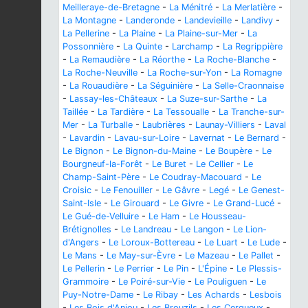
Meilleraye-de-Bretagne
-
La Ménitré
-
La Merlatière
-
La Montagne
-
Landeronde
-
Landevieille
-
Landivy
-
La Pellerine
-
La Plaine
-
La Plaine-sur-Mer
-
La
Possonnière
-
La Quinte
-
Larchamp
-
La Regrippière
-
La Remaudière
-
La Réorthe
-
La Roche-Blanche
-
La Roche-Neuville
-
La Roche-sur-Yon
-
La Romagne
-
La Rouaudière
-
La Séguinière
-
La Selle-Craonnaise
-
Lassay-les-Châteaux
-
La Suze-sur-Sarthe
-
La
Taillée
-
La Tardière
-
La Tessoualle
-
La Tranche-sur-
Mer
-
La Turballe
-
Laubrières
-
Launay-Villiers
-
Laval
-
Lavardin
-
Lavau-sur-Loire
-
Lavernat
-
Le Bernard
-
Le Bignon
-
Le Bignon-du-Maine
-
Le Boupère
-
Le
Bourgneuf-la-Forêt
-
Le Buret
-
Le Cellier
-
Le
Champ-Saint-Père
-
Le Coudray-Macouard
-
Le
Croisic
-
Le Fenouiller
-
Le Gâvre
-
Legé
-
Le Genest-
Saint-Isle
-
Le Girouard
-
Le Givre
-
Le Grand-Lucé
-
Le Gué-de-Velluire
-
Le Ham
-
Le Housseau-
Brétignolles
-
Le Landreau
-
Le Langon
-
Le Lion-
d'Angers
-
Le Loroux-Bottereau
-
Le Luart
-
Le Lude
-
Le Mans
-
Le May-sur-Èvre
-
Le Mazeau
-
Le Pallet
-
Le Pellerin
-
Le Perrier
-
Le Pin
-
L'Épine
-
Le Plessis-
Grammoire
-
Le Poiré-sur-Vie
-
Le Pouliguen
-
Le
Puy-Notre-Dame
-
Le Ribay
-
Les Achards
-
Lesbois
-
Les Bois d'Anjou
-
Les Brouzils
-
Les Cerqueux
-