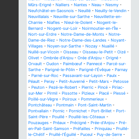
Mûrs-Erigné
-
Nalliers
-
Nantes
-
Neau
-
Nesmy
-
Neufchâtel-en-Saosnois
-
Neuillé
-
Neuilly-le-Vendin
-
Neuvillalais
-
Neuville-sur-Sarthe
-
Neuvillette-en-
Charnie
-
Niafles
-
Nieul-le-Dolent
-
Nogent-le-
Bernard
-
Nogent-sur-Loir
-
Noirmoutier-en-l'Île
-
Nort-sur-Erdre
-
Notre-Dame-de-Monts
-
Notre-
Dame-de-Riez
-
Notre-Dame-des-Landes
-
Noyant-
Villages
-
Noyen-sur-Sarthe
-
Nozay
-
Nuaillé
-
Nuillé-sur-Vicoin
-
Oisseau
-
Oisseau-le-Petit
-
Oizé
-
Olivet
-
Ombrée d'Anjou
-
Orée d'Anjou
-
Origné
-
Orvault
-
Oudon
-
Paimbœuf
-
Pannecé
-
Parcé-sur-
Sarthe
-
Parigné-le-Pôlin
-
Parigné-l'Évêque
-
Parnay
-
Parné-sur-Roc
-
Passavant-sur-Layon
-
Paulx
-
Péault
-
Peray
-
Petit-Auverné
-
Petit-Mars
-
Petosse
-
Peuton
-
Pezé-le-Robert
-
Pierric
-
Pincé
-
Piriac-
sur-Mer
-
Pirmil
-
Pissotte
-
Pizieux
-
Placé
-
Plessé
-
Poillé-sur-Vègre
-
Poiroux
-
Pommerieux
-
Pontchâteau
-
Pontmain
-
Pont-Saint-Martin
-
Pontvallain
-
Pornic
-
Pornichet
-
Port-Brillet
-
Port-
Saint-Père
-
Pouillé
-
Pouillé-les-Côteaux
-
Pouzauges
-
Préaux
-
Précigné
-
Prée-d'Anjou
-
Pré-
en-Pail-Saint-Samson
-
Préfailles
-
Prinquiau
-
Pruillé-
le-Chétif
-
Pruillé-l'Éguillé
-
Puceul
-
Puy-de-Serre
-