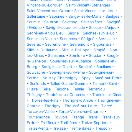
Vincent-du-Lorouër
-
Saint-Vincent-Sterlanges
-
Saint-Vincent-sur-Graon
-
Saint-Vincent-sur-Jard
-
Sallertaine
-
Saosnes
-
Sargé-lès-le-Mans
-
Saulges
-
Saumur
-
Sautron
-
Savenay
-
Savennières
-
Savigné-
l'Évêque
-
Savigné-sous-le-Lude
-
Sceaux-d'Anjou
-
Segré-en-Anjou Bleu
-
Ségrie
-
Seiches-sur-le-Loir
-
Semur-en-Vallon
-
Senonnes
-
Sérigné
-
Sermaise
-
Sévérac
-
Sèvremoine
-
Sèvremont
-
Sigournais
-
Sillé-le-Guillaume
-
Sillé-le-Philippe
-
Simplé
-
Sion-
les-Mines
-
Solesmes
-
Somloire
-
Soudan
-
Sougé-
le-Ganelon
-
Soulaines-sur-Aubance
-
Soulaire-et-
Bourg
-
Soulgé-sur-Ouette
-
Soulitré
-
Soullans
-
Soulvache
-
Souvigné-sur-Même
-
Souvigné-sur-
Sarthe
-
Souzay-Champigny
-
Spay
-
Sucé-sur-Erdre
-
Surfonds
-
Tallud-Sainte-Gemme
-
Talmont-Saint-
Hilaire
-
Teillé
-
Teloché
-
Tennie
-
Terranjou
-
Théligny
-
Thoiré-sous-Contensor
-
Thoiré-sur-Dinan
-
Thorée-les-Pins
-
Thorigné-d'Anjou
-
Thorigné-en-
Charnie
-
Thorigny
-
Thouaré-sur-Loire
-
Tiercé
-
Torcé-en-Vallée
-
Torcé-Viviers-en-Charnie
-
Toutlemonde
-
Touvois
-
Trangé
-
Trans
-
Trans-sur-
Erdre
-
Treffieux
-
Treillières
-
Treize-Septiers
-
Treize-Vents
-
Trélazé
-
Trémentines
-
Tresson
-