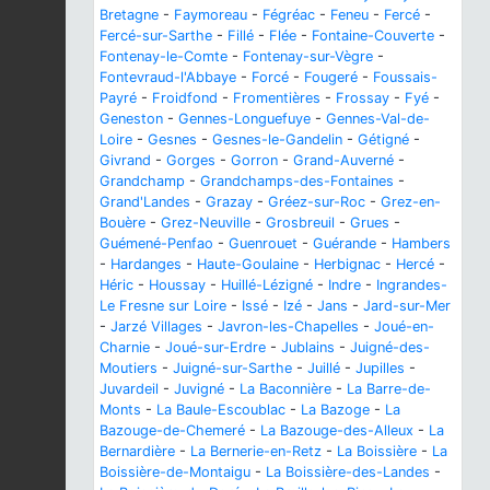
Bretagne
-
Faymoreau
-
Fégréac
-
Feneu
-
Fercé
-
Fercé-sur-Sarthe
-
Fillé
-
Flée
-
Fontaine-Couverte
-
Fontenay-le-Comte
-
Fontenay-sur-Vègre
-
Fontevraud-l'Abbaye
-
Forcé
-
Fougeré
-
Foussais-
Payré
-
Froidfond
-
Fromentières
-
Frossay
-
Fyé
-
Geneston
-
Gennes-Longuefuye
-
Gennes-Val-de-
Loire
-
Gesnes
-
Gesnes-le-Gandelin
-
Gétigné
-
Givrand
-
Gorges
-
Gorron
-
Grand-Auverné
-
Grandchamp
-
Grandchamps-des-Fontaines
-
Grand'Landes
-
Grazay
-
Gréez-sur-Roc
-
Grez-en-
Bouère
-
Grez-Neuville
-
Grosbreuil
-
Grues
-
Guémené-Penfao
-
Guenrouet
-
Guérande
-
Hambers
-
Hardanges
-
Haute-Goulaine
-
Herbignac
-
Hercé
-
Héric
-
Houssay
-
Huillé-Lézigné
-
Indre
-
Ingrandes-
Le Fresne sur Loire
-
Issé
-
Izé
-
Jans
-
Jard-sur-Mer
-
Jarzé Villages
-
Javron-les-Chapelles
-
Joué-en-
Charnie
-
Joué-sur-Erdre
-
Jublains
-
Juigné-des-
Moutiers
-
Juigné-sur-Sarthe
-
Juillé
-
Jupilles
-
Juvardeil
-
Juvigné
-
La Baconnière
-
La Barre-de-
Monts
-
La Baule-Escoublac
-
La Bazoge
-
La
Bazouge-de-Chemeré
-
La Bazouge-des-Alleux
-
La
Bernardière
-
La Bernerie-en-Retz
-
La Boissière
-
La
Boissière-de-Montaigu
-
La Boissière-des-Landes
-