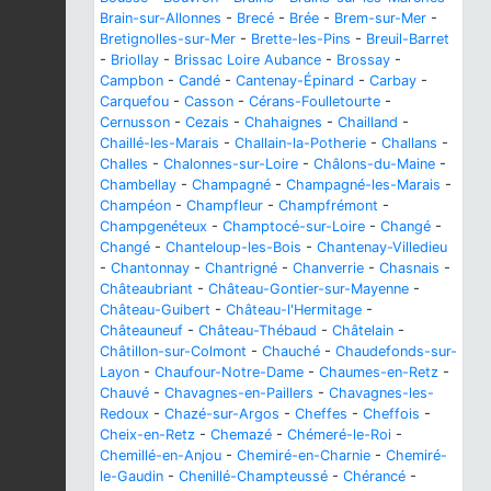
Brain-sur-Allonnes
-
Brecé
-
Brée
-
Brem-sur-Mer
-
Bretignolles-sur-Mer
-
Brette-les-Pins
-
Breuil-Barret
-
Briollay
-
Brissac Loire Aubance
-
Brossay
-
Campbon
-
Candé
-
Cantenay-Épinard
-
Carbay
-
Carquefou
-
Casson
-
Cérans-Foulletourte
-
Cernusson
-
Cezais
-
Chahaignes
-
Chailland
-
Chaillé-les-Marais
-
Challain-la-Potherie
-
Challans
-
Challes
-
Chalonnes-sur-Loire
-
Châlons-du-Maine
-
Chambellay
-
Champagné
-
Champagné-les-Marais
-
Champéon
-
Champfleur
-
Champfrémont
-
Champgenéteux
-
Champtocé-sur-Loire
-
Changé
-
Changé
-
Chanteloup-les-Bois
-
Chantenay-Villedieu
-
Chantonnay
-
Chantrigné
-
Chanverrie
-
Chasnais
-
Châteaubriant
-
Château-Gontier-sur-Mayenne
-
Château-Guibert
-
Château-l'Hermitage
-
Châteauneuf
-
Château-Thébaud
-
Châtelain
-
Châtillon-sur-Colmont
-
Chauché
-
Chaudefonds-sur-
Layon
-
Chaufour-Notre-Dame
-
Chaumes-en-Retz
-
Chauvé
-
Chavagnes-en-Paillers
-
Chavagnes-les-
Redoux
-
Chazé-sur-Argos
-
Cheffes
-
Cheffois
-
Cheix-en-Retz
-
Chemazé
-
Chémeré-le-Roi
-
Chemillé-en-Anjou
-
Chemiré-en-Charnie
-
Chemiré-
le-Gaudin
-
Chenillé-Champteussé
-
Chérancé
-