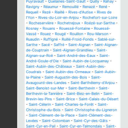
Puyravault
-
Quelaines-Saint-Gault
-
Quilly
-
Rahay
-
Ravigny
-
Réaumur
-
Remouillé
-
Renazé
-
René
-
Requeil
-
Rezé
-
Riaillé
-
Rives-d'Autise
-
Rives de
l'Yon
-
Rives-du-Loir-en-Anjou
-
Rochefort-sur-Loire
-
Rocheservière
-
Rochetrejoux
-
Roézé-sur-Sarthe
-
Rosnay
-
Rouans
-
Rouessé-Fontaine
-
Rouessé-
Vassé
-
Rouez
-
Rougé
-
Rouillon
-
Rou-Marson
-
Ruaudin
-
Ruffigné
-
Ruillé-Froid-Fonds
-
Sablé-sur-
Sarthe
-
Sacé
-
Saffré
-
Saint-Aignan
-
Saint-Aignan-
de-Couptrain
-
Saint-Aignan-Grandlieu
-
Saint-
Aignan-sur-Roë
-
Saint-André-des-Eaux
-
Saint-
André-Goule-d'Oie
-
Saint-Aubin-de-Locquenay
-
Saint-Aubin-des-Châteaux
-
Saint-Aubin-des-
Coudrais
-
Saint-Aubin-des-Ormeaux
-
Saint-Aubin-
la-Plaine
-
Saint-Augustin-des-Bois
-
Saint-
Avaugourd-des-Landes
-
Saint-Barthélemy-d'Anjou
-
Saint-Benoist-sur-Mer
-
Saint-Berthevin
-
Saint-
Berthevin-la-Tannière
-
Saint-Biez-en-Belin
-
Saint-
Brevin-les-Pins
-
Saint-Brice
-
Saint-Calais-du-Désert
-
Saint-Célerin
-
Saint-Charles-la-Forêt
-
Saint-
Christophe-du-Bois
-
Saint-Christophe-du-Ligneron
-
Saint-Clément-de-la-Place
-
Saint-Clément-des-
Levées
-
Saint-Colomban
-
Saint-Cyr-des-Gâts
-
Saint-Cyr-en-Pail
-
Saint-Cyr-en-Talmondais
-
Saint-