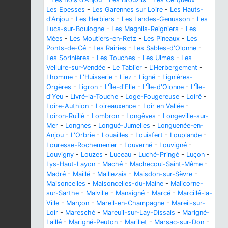
Les Epesses
-
Les Garennes sur Loire
-
Les Hauts-
d'Anjou
-
Les Herbiers
-
Les Landes-Genusson
-
Les
Lucs-sur-Boulogne
-
Les Magnils-Reigniers
-
Les
Mées
-
Les Moutiers-en-Retz
-
Les Pineaux
-
Les
Ponts-de-Cé
-
Les Rairies
-
Les Sables-d'Olonne
-
Les Sorinières
-
Les Touches
-
Les Ulmes
-
Les
Velluire-sur-Vendée
-
Le Tablier
-
L'Herbergement
-
Lhomme
-
L'Huisserie
-
Liez
-
Ligné
-
Lignières-
Orgères
-
Ligron
-
L'Île-d'Elle
-
L'Île-d'Olonne
-
L'Île-
d'Yeu
-
Livré-la-Touche
-
Loge-Fougereuse
-
Loiré
-
Loire-Authion
-
Loireauxence
-
Loir en Vallée
-
Loiron-Ruillé
-
Lombron
-
Longèves
-
Longeville-sur-
Mer
-
Longnes
-
Longué-Jumelles
-
Longuenée-en-
Anjou
-
L'Orbrie
-
Louailles
-
Louisfert
-
Louplande
-
Louresse-Rochemenier
-
Louverné
-
Louvigné
-
Louvigny
-
Louzes
-
Luceau
-
Luché-Pringé
-
Luçon
-
Lys-Haut-Layon
-
Maché
-
Machecoul-Saint-Même
-
Madré
-
Maillé
-
Maillezais
-
Maisdon-sur-Sèvre
-
Maisoncelles
-
Maisoncelles-du-Maine
-
Malicorne-
sur-Sarthe
-
Malville
-
Mansigné
-
Marcé
-
Marcillé-la-
Ville
-
Marçon
-
Mareil-en-Champagne
-
Mareil-sur-
Loir
-
Maresché
-
Mareuil-sur-Lay-Dissais
-
Marigné-
Laillé
-
Marigné-Peuton
-
Marillet
-
Marsac-sur-Don
-