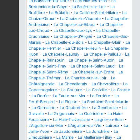
La Boissière-du-Doré
-
La Breille-les-Pins
-
La
Bretonnière-la-Claye
-
La Bruère-sur-Loir
-
La
Bruffière
-
La Brûlatte
-
La Caillère-Saint-Hilaire
-
La
Chaize-Giraud
-
La Chaize-le-Vicomte
-
La Chapelle-
Anthenaise
-
La Chapelle-au-Riboul
-
La Chapelle-
aux-Choux
-
La Chapelle-aux-Lys
-
La Chapelle-
Craonnaise
-
La Chapelle-d'Aligné
-
La Chapelle-des-
Marais
-
La Chapelle-du-Bois
-
La Chapelle-Glain
-
La
Chapelle-Hermier
-
La Chapelle-Heulin
-
La Chapelle-
Huon
-
La Chapelle-Launay
-
La Chapelle-Palluau
-
La
Chapelle-Rainsouin
-
La Chapelle-Saint-Aubin
-
La
Chapelle-Saint-Fray
-
La Chapelle-Saint-Laud
-
La
Chapelle-Saint-Rémy
-
La Chapelle-sur-Erdre
-
La
Chapelle-Thémer
-
La Chartre-sur-le-Loir
-
La
Châtaigneraie
-
La Chevallerais
-
La Chevrolière
-
La
Copechagnière
-
La Couture
-
La Croixille
-
La Cropte
-
La Dorée
-
La Faute-sur-Mer
-
La Ferrière
-
La
Ferté-Bernard
-
La Flèche
-
La Fontaine-Saint-Martin
-
La Garnache
-
La Gaubretière
-
La Genétouze
-
La
Gravelle
-
La Grigonnais
-
La Guérinière
-
La Haie-
Fouassière
-
La Haie-Traversaine
-
Laigné-en-Belin
-
L'Aiguillon-sur-Mer
-
L'Aiguillon-sur-Vie
-
Lairoux
-
La
Jaille-Yvon
-
La Jaudonnière
-
La Jonchère
-
La
Limouzinière
-
La Marne
-
La Meilleraie-Tillay
-
La