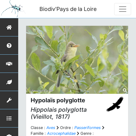
Biodiv'Pays de la Loire
Hypolaïs polyglotte
Hippolais polyglotta
(Vieillot, 1817)
Classe :
Aves
Ordre :
Passeriformes
Famille :
Acrocephalidae
Genre :