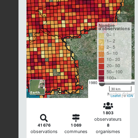
Nombre
d'observations
0– 1
1– 2
2– 5
5– 10
10– 20
20– 50
50– 100
100+
1980
30 km
Nombre d'observat
Leaflet
| ©
IGN
1 803
observateurs
41 676
1 069
8
observations
communes
organismes