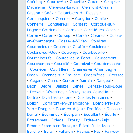
Chérisay
-
Cherré-Au
-
Chevillé
-
Cholet
-
Cizay-la-
Madeleine
-
Cléré-sur-Layon
-
Clermont-Créans
-
Clisson
-
Coëx
-
Colombiers-du-Plessis
-
Commequiers
-
Commer
-
Congrier
-
Conlie
-
Connerré
-
Conquereuil
-
Contest
-
Corcoué-sur-
Logne
-
Cordemais
-
Cormes
-
Cornillé-les-Caves
-
Coron
-
Corpe
-
Corsept
-
Corzé
-
Cosmes
-
Cossé-
en-Champagne
-
Cossé-le-Vivien
-
Coudray
-
Coudrecieux
-
Couëron
-
Couffé
-
Coulaines
-
Coulans-sur-Gée
-
Coulongé
-
Courbeveille
-
Courcebœufs
-
Courcelles-la-Forêt
-
Courcemont
-
Courchamps
-
Courcité
-
Courcival
-
Courdemanche
-
Courléon
-
Courtillers
-
Crannes-en-Champagne
-
Craon
-
Crennes-sur-Fraubée
-
Crosmières
-
Crossac
-
Cugand
-
Cures
-
Curzon
-
Damvix
-
Dangeul
-
Daon
-
Degré
-
Denazé
-
Denée
-
Dénezé-sous-Doué
-
Derval
-
Désertines
-
Dissay-sous-Courcillon
-
Distré
-
Divatte-sur-Loire
-
Doix lès Fontaines
-
Dollon
-
Domfront-en-Champagne
-
Dompierre-sur-
Yon
-
Donges
-
Doué-en-Anjou
-
Drefféac
-
Duneau
-
Durtal
-
Écommoy
-
Écorpain
-
Écouflant
-
Écuillé
-
Entrammes
-
Épieds
-
Erbray
-
Erdre-en-Anjou
-
Ernée
-
Essarts en Bocage
-
Étival-lès-le-Mans
-
Étriché
-
Évron
-
Falleron
-
Fatines
-
Fay
-
Fay-de-