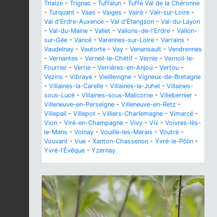
Triaize
-
Trignac
-
Tuffalun
-
Tuffé Val de la Chéronne
-
Turquant
-
Vaas
-
Vaiges
-
Vairé
-
Vair-sur-Loire
-
Val d'Erdre-Auxence
-
Val d'Étangson
-
Val-du-Layon
-
Val-du-Maine
-
Vallet
-
Vallons-de-l'Erdre
-
Vallon-
sur-Gée
-
Vancé
-
Varennes-sur-Loire
-
Varrains
-
Vaudelnay
-
Vautorte
-
Vay
-
Venansault
-
Vendrennes
-
Vernantes
-
Verneil-le-Chétif
-
Vernie
-
Vernoil-le-
Fourrier
-
Verrie
-
Verrières-en-Anjou
-
Vertou
-
Vezins
-
Vibraye
-
Vieillevigne
-
Vigneux-de-Bretagne
-
Villaines-la-Carelle
-
Villaines-la-Juhel
-
Villaines-
sous-Lucé
-
Villaines-sous-Malicorne
-
Villebernier
-
Villeneuve-en-Perseigne
-
Villeneuve-en-Retz
-
Villepail
-
Villepot
-
Villiers-Charlemagne
-
Vimarcé
-
Vion
-
Viré-en-Champagne
-
Vivy
-
Vix
-
Voivres-lès-
le-Mans
-
Volnay
-
Vouillé-les-Marais
-
Voutré
-
Vouvant
-
Vue
-
Xanton-Chassenon
-
Yvré-le-Pôlin
-
Yvré-l'Évêque
-
Yzernay