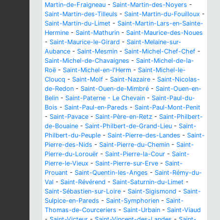
Martin-de-Fraigneau
-
Saint-Martin-des-Noyers
-
Saint-Martin-des-Tilleuls
-
Saint-Martin-du-Fouilloux
-
Saint-Martin-du-Limet
-
Saint-Martin-Lars-en-Sainte-
Hermine
-
Saint-Mathurin
-
Saint-Maurice-des-Noues
-
Saint-Maurice-le-Girard
-
Saint-Melaine-sur-
Aubance
-
Saint-Mesmin
-
Saint-Michel-Chef-Chef
-
Saint-Michel-de-Chavaignes
-
Saint-Michel-de-la-
Roë
-
Saint-Michel-en-l'Herm
-
Saint-Michel-le-
Cloucq
-
Saint-Molf
-
Saint-Nazaire
-
Saint-Nicolas-
de-Redon
-
Saint-Ouen-de-Mimbré
-
Saint-Ouen-en-
Belin
-
Saint-Paterne - Le Chevain
-
Saint-Paul-du-
Bois
-
Saint-Paul-en-Pareds
-
Saint-Paul-Mont-Penit
-
Saint-Pavace
-
Saint-Père-en-Retz
-
Saint-Philbert-
de-Bouaine
-
Saint-Philbert-de-Grand-Lieu
-
Saint-
Philbert-du-Peuple
-
Saint-Pierre-des-Landes
-
Saint-
Pierre-des-Nids
-
Saint-Pierre-du-Chemin
-
Saint-
Pierre-du-Lorouër
-
Saint-Pierre-la-Cour
-
Saint-
Pierre-le-Vieux
-
Saint-Pierre-sur-Erve
-
Saint-
Prouant
-
Saint-Quentin-les-Anges
-
Saint-Rémy-du-
Val
-
Saint-Révérend
-
Saint-Saturnin-du-Limet
-
Saint-Sébastien-sur-Loire
-
Saint-Sigismond
-
Saint-
Sulpice-en-Pareds
-
Saint-Symphorien
-
Saint-
Thomas-de-Courceriers
-
Saint-Urbain
-
Saint-Viaud
-
Saint-Victeur
-
Saint-Vincent-des-Landes
-
Saint-