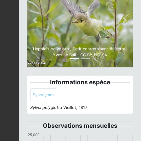
Previous
Next
Hypolaïs polyglotte, Petit contrefaisant © Pierre-
Yves Le Bail - CC BY-NC-SA
Informations espèce
Synonymes
Sylvia polyglotta
Vieillot, 1817
Observations mensuelles