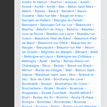
Auvers-le-Hamon
-
Averton
-
Avessac
-
Avezé
-
Avoise
-
Avrillé
-
Avrillé
-
Bais
-
Ballon-Saint Mars
-
Ballots
-
Bannes
-
Baracé
-
Barbâtre
-
Basse-
Goulaine
-
Batz-sur-Mer
-
Baugé-en-Anjou
-
Bazoges-en-Paillers
-
Bazoges-en-Pareds
-
Bazougers
-
Bazouges Cré sur Loir
-
Beaucouzé
-
Beaufay
-
Beaufort-en-Anjou
-
Beaufou
-
Beaulieu-
sous-la-Roche
-
Beaulieu-sur-Layon
-
Beaulieu-sur-
Oudon
-
Beaumont-Pied-de-Bœuf
-
Beaumont-Pied-
de-Bœuf
-
Beaumont-sur-Dême
-
Beaupréau-en-
Mauges
-
Beaurepaire
-
Beauvoir-sur-Mer
-
Bécon-
les-Granits
-
Bégrolles-en-Mauges
-
Béhuard
-
Beillé
-
Bellevigne-en-Layon
-
Bellevigne-les-Châteaux
-
Bellevigny
-
Benet
-
Berfay
-
Bernay-Neuvy-en-
Champagne
-
Bérus
-
Bessay
-
Bessé-sur-Braye
-
Béthon
-
Bierné-les-Villages
-
Blain
-
Blaison-Saint-
Sulpice
-
Blandouet-Saint Jean
-
Blou
-
Boëssé-le-
Sec
-
Bois-de-Céné
-
Bonchamp-lès-Laval
-
Bonnétable
-
Bouaye
-
Bouchamps-lès-Craon
-
Bouchemaine
-
Bouée
-
Bouère
-
Bouessay
-
Bouguenais
-
Bouillé-Courdault
-
Bouillé-Ménard
-
Bouin
-
Boulay-les-Ifs
-
Bouloire
-
Bourg-l'Évêque
-
Bourgon
-
Bourneau
-
Bournezeau
-
Boussay
-
Bousse
-
Bouvron
-
Brains
-
Brains-sur-les-Marches
-