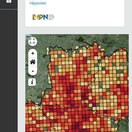
Hippolais
+
-