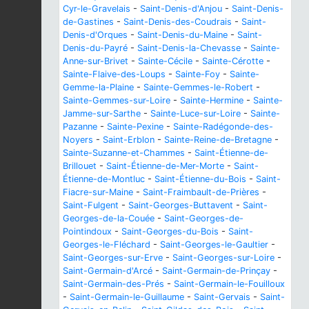
Cyr-le-Gravelais
-
Saint-Denis-d'Anjou
-
Saint-Denis-
de-Gastines
-
Saint-Denis-des-Coudrais
-
Saint-
Denis-d'Orques
-
Saint-Denis-du-Maine
-
Saint-
Denis-du-Payré
-
Saint-Denis-la-Chevasse
-
Sainte-
Anne-sur-Brivet
-
Sainte-Cécile
-
Sainte-Cérotte
-
Sainte-Flaive-des-Loups
-
Sainte-Foy
-
Sainte-
Gemme-la-Plaine
-
Sainte-Gemmes-le-Robert
-
Sainte-Gemmes-sur-Loire
-
Sainte-Hermine
-
Sainte-
Jamme-sur-Sarthe
-
Sainte-Luce-sur-Loire
-
Sainte-
Pazanne
-
Sainte-Pexine
-
Sainte-Radégonde-des-
Noyers
-
Saint-Erblon
-
Sainte-Reine-de-Bretagne
-
Sainte-Suzanne-et-Chammes
-
Saint-Étienne-de-
Brillouet
-
Saint-Étienne-de-Mer-Morte
-
Saint-
Étienne-de-Montluc
-
Saint-Étienne-du-Bois
-
Saint-
Fiacre-sur-Maine
-
Saint-Fraimbault-de-Prières
-
Saint-Fulgent
-
Saint-Georges-Buttavent
-
Saint-
Georges-de-la-Couée
-
Saint-Georges-de-
Pointindoux
-
Saint-Georges-du-Bois
-
Saint-
Georges-le-Fléchard
-
Saint-Georges-le-Gaultier
-
Saint-Georges-sur-Erve
-
Saint-Georges-sur-Loire
-
Saint-Germain-d'Arcé
-
Saint-Germain-de-Prinçay
-
Saint-Germain-des-Prés
-
Saint-Germain-le-Fouilloux
-
Saint-Germain-le-Guillaume
-
Saint-Gervais
-
Saint-