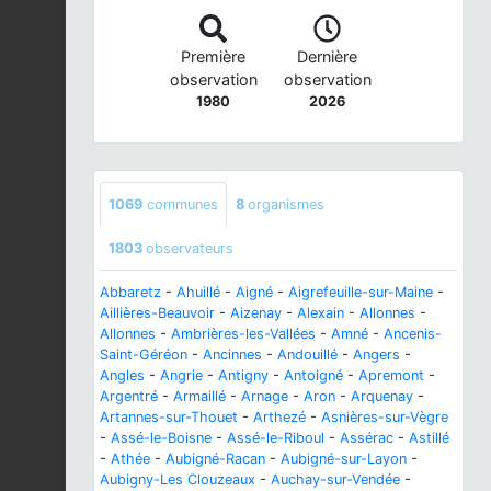
Première
Dernière
observation
observation
1980
2026
1069
communes
8
organismes
1803
observateurs
Abbaretz
-
Ahuillé
-
Aigné
-
Aigrefeuille-sur-Maine
-
Aillières-Beauvoir
-
Aizenay
-
Alexain
-
Allonnes
-
Allonnes
-
Ambrières-les-Vallées
-
Amné
-
Ancenis-
Saint-Géréon
-
Ancinnes
-
Andouillé
-
Angers
-
Angles
-
Angrie
-
Antigny
-
Antoigné
-
Apremont
-
Argentré
-
Armaillé
-
Arnage
-
Aron
-
Arquenay
-
Artannes-sur-Thouet
-
Arthezé
-
Asnières-sur-Vègre
-
Assé-le-Boisne
-
Assé-le-Riboul
-
Assérac
-
Astillé
-
Athée
-
Aubigné-Racan
-
Aubigné-sur-Layon
-
Aubigny-Les Clouzeaux
-
Auchay-sur-Vendée
-