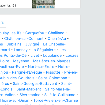
30 km
tion(s): 154
Leaflet
| ©
IGN
rs
oulay-les-Ifs
-
Carquefou
-
Chailland
-
e
-
Châtillon-sur-Colmont
-
Cherré-Au
-
es
-
Jublains
-
Juvigné
-
La Chapelle-
ernard
-
Lamnay
-
La Séguinière
-
Les
es Ponts-de-Cé
-
Livet
-
Louplande
-
Louzes
Loire
-
Mayenne
-
Mazières-en-Mauges
-
ault-sur-Èvre
-
Nort-sur-Erdre
-
Notre-
Anjou
-
Parigné-l'Évêque
-
Pissotte
-
Pré-en-
Aubin-des-Coudrais
-
Saint-Colomban
-
ières
-
Saint-Georges-Buttavent
-
Saint-
-Longis
-
Saint-Maixent
-
Saint-Mars-la-
n-Vallon
-
Sèvremoine
-
Sillé-le-Guillaume
-
Thoiré-sur-Dinan
-
Torcé-Viviers-en-Charnie