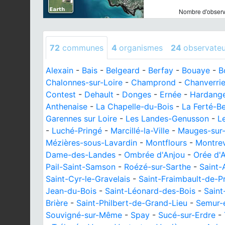
Nombre d'observa
72
communes
4
organismes
24
observateu
Alexain
-
Bais
-
Belgeard
-
Berfay
-
Bouaye
-
B
Chalonnes-sur-Loire
-
Champrond
-
Chanverri
Contest
-
Dehault
-
Donges
-
Ernée
-
Hardang
Anthenaise
-
La Chapelle-du-Bois
-
La Ferté-B
Garennes sur Loire
-
Les Landes-Genusson
-
L
-
Luché-Pringé
-
Marcillé-la-Ville
-
Mauges-sur-
Mézières-sous-Lavardin
-
Montflours
-
Montrev
Dame-des-Landes
-
Ombrée d'Anjou
-
Orée d'
Pail-Saint-Samson
-
Roézé-sur-Sarthe
-
Saint-
Saint-Cyr-le-Gravelais
-
Saint-Fraimbault-de-Pr
Jean-du-Bois
-
Saint-Léonard-des-Bois
-
Saint
Brière
-
Saint-Philbert-de-Grand-Lieu
-
Semur-e
Souvigné-sur-Même
-
Spay
-
Sucé-sur-Erdre
-