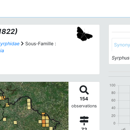
1822)
yrphidae
Sous-Famille :
Synon
ia
Syrphus 
154
observations
72