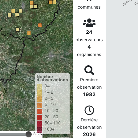
communes
24
observateurs
4
organismes
Nombre
d'observations
Première
0– 1
observation
1– 2
1982
2– 5
5– 10
10– 20
20– 50
Dernière
50– 100
observation
100+
2026
2026