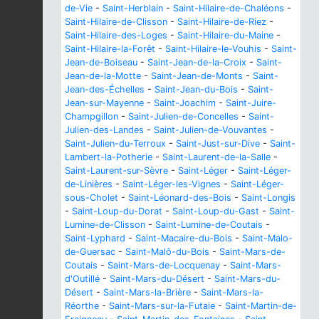
de-Vie
-
Saint-Herblain
-
Saint-Hilaire-de-Chaléons
-
Saint-Hilaire-de-Clisson
-
Saint-Hilaire-de-Riez
-
Saint-Hilaire-des-Loges
-
Saint-Hilaire-du-Maine
-
Saint-Hilaire-la-Forêt
-
Saint-Hilaire-le-Vouhis
-
Saint-
Jean-de-Boiseau
-
Saint-Jean-de-la-Croix
-
Saint-
Jean-de-la-Motte
-
Saint-Jean-de-Monts
-
Saint-
Jean-des-Échelles
-
Saint-Jean-du-Bois
-
Saint-
Jean-sur-Mayenne
-
Saint-Joachim
-
Saint-Juire-
Champgillon
-
Saint-Julien-de-Concelles
-
Saint-
Julien-des-Landes
-
Saint-Julien-de-Vouvantes
-
Saint-Julien-du-Terroux
-
Saint-Just-sur-Dive
-
Saint-
Lambert-la-Potherie
-
Saint-Laurent-de-la-Salle
-
Saint-Laurent-sur-Sèvre
-
Saint-Léger
-
Saint-Léger-
de-Linières
-
Saint-Léger-les-Vignes
-
Saint-Léger-
sous-Cholet
-
Saint-Léonard-des-Bois
-
Saint-Longis
-
Saint-Loup-du-Dorat
-
Saint-Loup-du-Gast
-
Saint-
Lumine-de-Clisson
-
Saint-Lumine-de-Coutais
-
Saint-Lyphard
-
Saint-Macaire-du-Bois
-
Saint-Malo-
de-Guersac
-
Saint-Malô-du-Bois
-
Saint-Mars-de-
Coutais
-
Saint-Mars-de-Locquenay
-
Saint-Mars-
d'Outillé
-
Saint-Mars-du-Désert
-
Saint-Mars-du-
Désert
-
Saint-Mars-la-Brière
-
Saint-Mars-la-
Réorthe
-
Saint-Mars-sur-la-Futaie
-
Saint-Martin-de-