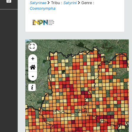
Satyrinae
Tribu :
Satyrini
Genre :
Coenonympha
+
-