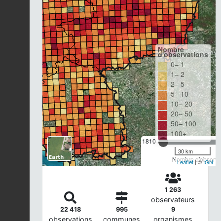
Nombre
d'observations
0– 1
1– 2
2– 5
5– 10
10– 20
20– 50
50– 100
100+
1810
30 km
Nombre d'observat
Leaflet
| ©
IGN
1 263
observateurs
22 418
995
9
observations
communes
organismes