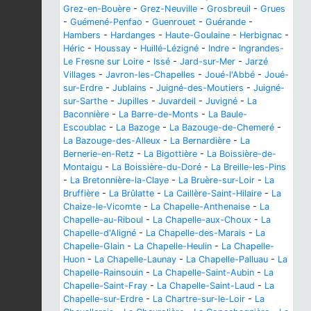
Grez-en-Bouère
-
Grez-Neuville
-
Grosbreuil
-
Grues
-
Guémené-Penfao
-
Guenrouet
-
Guérande
-
Hambers
-
Hardanges
-
Haute-Goulaine
-
Herbignac
-
Héric
-
Houssay
-
Huillé-Lézigné
-
Indre
-
Ingrandes-
Le Fresne sur Loire
-
Issé
-
Jard-sur-Mer
-
Jarzé
Villages
-
Javron-les-Chapelles
-
Joué-l'Abbé
-
Joué-
sur-Erdre
-
Jublains
-
Juigné-des-Moutiers
-
Juigné-
sur-Sarthe
-
Jupilles
-
Juvardeil
-
Juvigné
-
La
Baconnière
-
La Barre-de-Monts
-
La Baule-
Escoublac
-
La Bazoge
-
La Bazouge-de-Chemeré
-
La Bazouge-des-Alleux
-
La Bernardière
-
La
Bernerie-en-Retz
-
La Bigottière
-
La Boissière-de-
Montaigu
-
La Boissière-du-Doré
-
La Breille-les-Pins
-
La Bretonnière-la-Claye
-
La Bruère-sur-Loir
-
La
Bruffière
-
La Brûlatte
-
La Caillère-Saint-Hilaire
-
La
Chaize-le-Vicomte
-
La Chapelle-Anthenaise
-
La
Chapelle-au-Riboul
-
La Chapelle-aux-Choux
-
La
Chapelle-d'Aligné
-
La Chapelle-des-Marais
-
La
Chapelle-Glain
-
La Chapelle-Heulin
-
La Chapelle-
Huon
-
La Chapelle-Launay
-
La Chapelle-Palluau
-
La
Chapelle-Rainsouin
-
La Chapelle-Saint-Aubin
-
La
Chapelle-Saint-Fray
-
La Chapelle-Saint-Laud
-
La
Chapelle-sur-Erdre
-
La Chartre-sur-le-Loir
-
La