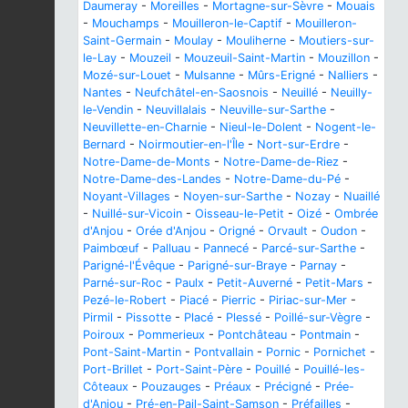
Daumeray
-
Moreilles
-
Mortagne-sur-Sèvre
-
Mouais
-
Mouchamps
-
Mouilleron-le-Captif
-
Mouilleron-
Saint-Germain
-
Moulay
-
Mouliherne
-
Moutiers-sur-
le-Lay
-
Mouzeil
-
Mouzeuil-Saint-Martin
-
Mouzillon
-
Mozé-sur-Louet
-
Mulsanne
-
Mûrs-Erigné
-
Nalliers
-
Nantes
-
Neufchâtel-en-Saosnois
-
Neuillé
-
Neuilly-
le-Vendin
-
Neuvillalais
-
Neuville-sur-Sarthe
-
Neuvillette-en-Charnie
-
Nieul-le-Dolent
-
Nogent-le-
Bernard
-
Noirmoutier-en-l'Île
-
Nort-sur-Erdre
-
Notre-Dame-de-Monts
-
Notre-Dame-de-Riez
-
Notre-Dame-des-Landes
-
Notre-Dame-du-Pé
-
Noyant-Villages
-
Noyen-sur-Sarthe
-
Nozay
-
Nuaillé
-
Nuillé-sur-Vicoin
-
Oisseau-le-Petit
-
Oizé
-
Ombrée
d'Anjou
-
Orée d'Anjou
-
Origné
-
Orvault
-
Oudon
-
Paimbœuf
-
Palluau
-
Pannecé
-
Parcé-sur-Sarthe
-
Parigné-l'Évêque
-
Parigné-sur-Braye
-
Parnay
-
Parné-sur-Roc
-
Paulx
-
Petit-Auverné
-
Petit-Mars
-
Pezé-le-Robert
-
Piacé
-
Pierric
-
Piriac-sur-Mer
-
Pirmil
-
Pissotte
-
Placé
-
Plessé
-
Poillé-sur-Vègre
-
Poiroux
-
Pommerieux
-
Pontchâteau
-
Pontmain
-
Pont-Saint-Martin
-
Pontvallain
-
Pornic
-
Pornichet
-
Port-Brillet
-
Port-Saint-Père
-
Pouillé
-
Pouillé-les-
Côteaux
-
Pouzauges
-
Préaux
-
Précigné
-
Prée-
d'Anjou
-
Pré-en-Pail-Saint-Samson
-
Préfailles
-