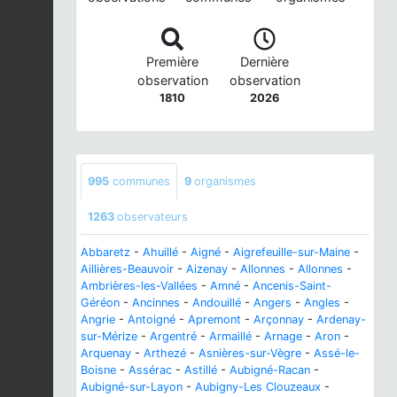
Première
Dernière
observation
observation
1810
2026
995
communes
9
organismes
1263
observateurs
Abbaretz
-
Ahuillé
-
Aigné
-
Aigrefeuille-sur-Maine
-
Aillières-Beauvoir
-
Aizenay
-
Allonnes
-
Allonnes
-
Ambrières-les-Vallées
-
Amné
-
Ancenis-Saint-
Géréon
-
Ancinnes
-
Andouillé
-
Angers
-
Angles
-
Angrie
-
Antoigné
-
Apremont
-
Arçonnay
-
Ardenay-
sur-Mérize
-
Argentré
-
Armaillé
-
Arnage
-
Aron
-
Arquenay
-
Arthezé
-
Asnières-sur-Vègre
-
Assé-le-
Boisne
-
Assérac
-
Astillé
-
Aubigné-Racan
-
Aubigné-sur-Layon
-
Aubigny-Les Clouzeaux
-