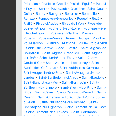
Prinquiau
-
Pruillé-le-Chétif
-
Pruillé-l'Éguillé
-
Puceul
-
Puy-de-Serre
-
Puyravault
-
Quelaines-Saint-Gault
-
Quilly
-
Rahay
-
Ravigny
-
Réaumur
-
Remouillé
-
Renazé
-
Rennes-en-Grenouilles
-
Requeil
-
Rezé
-
Riaillé
-
Rives-d'Autise
-
Rives de l'Yon
-
Rives-du-
Loir-en-Anjou
-
Rochefort-sur-Loire
-
Rocheservière
-
Rochetrejoux
-
Roézé-sur-Sarthe
-
Rosnay
-
Rouans
-
Rouessé-Vassé
-
Rouez
-
Rougé
-
Rouillon
-
Rou-Marson
-
Ruaudin
-
Ruffigné
-
Ruillé-Froid-Fonds
-
Sablé-sur-Sarthe
-
Sacé
-
Saffré
-
Saint-Aignan-de-
Couptrain
-
Saint-Aignan-Grandlieu
-
Saint-Aignan-
sur-Roë
-
Saint-André-des-Eaux
-
Saint-André-
Goule-d'Oie
-
Saint-Aubin-de-Locquenay
-
Saint-
Aubin-des-Châteaux
-
Saint-Aubin-des-Ormeaux
-
Saint-Augustin-des-Bois
-
Saint-Avaugourd-des-
Landes
-
Saint-Barthélemy-d'Anjou
-
Saint-Baudelle
-
Saint-Benoist-sur-Mer
-
Saint-Berthevin
-
Saint-
Berthevin-la-Tannière
-
Saint-Brevin-les-Pins
-
Saint-
Brice
-
Saint-Calais
-
Saint-Calais-du-Désert
-
Saint-
Célerin
-
Saint-Charles-la-Forêt
-
Saint-Christophe-
du-Bois
-
Saint-Christophe-du-Jambet
-
Saint-
Christophe-du-Ligneron
-
Saint-Clément-de-la-Place
-
Saint-Clément-des-Levées
-
Saint-Colomban
-