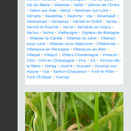
Val-du-Maine
-
Valennes
-
Vallet
-
Vallons-de-l'Erdre
-
Vallon-sur-Gée
-
Vancé
-
Varennes-sur-Loire
-
Varrains
-
Vaudelnay
-
Vautorte
-
Vay
-
Venansault
-
Vendrennes
-
Vernantes
-
Verneil-le-Chétif
-
Vernie
-
Vernoil-le-Fourrier
-
Verrie
-
Verrières-en-Anjou
-
Vertou
-
Vezins
-
Vieillevigne
-
Vigneux-de-Bretagne
-
Villaines-la-Carelle
-
Villaines-la-Juhel
-
Villaines-
sous-Lucé
-
Villaines-sous-Malicorne
-
Villebernier
-
Villeneuve-en-Perseigne
-
Villeneuve-en-Retz
-
Villepail
-
Villepot
-
Villiers-Charlemagne
-
Vimarcé
-
Vion
-
Viré-en-Champagne
-
Vivy
-
Vix
-
Voivres-lès-
le-Mans
-
Volnay
-
Voutré
-
Vouvant
-
Vouvray-sur-
Huisne
-
Vue
-
Xanton-Chassenon
-
Yvré-le-Pôlin
-
Yvré-l'Évêque
-
Yzernay