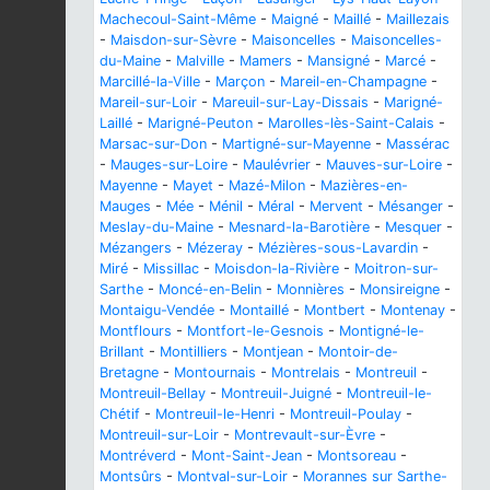
Machecoul-Saint-Même
-
Maigné
-
Maillé
-
Maillezais
-
Maisdon-sur-Sèvre
-
Maisoncelles
-
Maisoncelles-
du-Maine
-
Malville
-
Mamers
-
Mansigné
-
Marcé
-
Marcillé-la-Ville
-
Marçon
-
Mareil-en-Champagne
-
Mareil-sur-Loir
-
Mareuil-sur-Lay-Dissais
-
Marigné-
Laillé
-
Marigné-Peuton
-
Marolles-lès-Saint-Calais
-
Marsac-sur-Don
-
Martigné-sur-Mayenne
-
Massérac
-
Mauges-sur-Loire
-
Maulévrier
-
Mauves-sur-Loire
-
Mayenne
-
Mayet
-
Mazé-Milon
-
Mazières-en-
Mauges
-
Mée
-
Ménil
-
Méral
-
Mervent
-
Mésanger
-
Meslay-du-Maine
-
Mesnard-la-Barotière
-
Mesquer
-
Mézangers
-
Mézeray
-
Mézières-sous-Lavardin
-
Miré
-
Missillac
-
Moisdon-la-Rivière
-
Moitron-sur-
Sarthe
-
Moncé-en-Belin
-
Monnières
-
Monsireigne
-
Montaigu-Vendée
-
Montaillé
-
Montbert
-
Montenay
-
Montflours
-
Montfort-le-Gesnois
-
Montigné-le-
Brillant
-
Montilliers
-
Montjean
-
Montoir-de-
Bretagne
-
Montournais
-
Montrelais
-
Montreuil
-
Montreuil-Bellay
-
Montreuil-Juigné
-
Montreuil-le-
Chétif
-
Montreuil-le-Henri
-
Montreuil-Poulay
-
Montreuil-sur-Loir
-
Montrevault-sur-Èvre
-
Montréverd
-
Mont-Saint-Jean
-
Montsoreau
-
Montsûrs
-
Montval-sur-Loir
-
Morannes sur Sarthe-