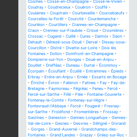
Cosmes
-
Cossé-en-Champagne
-
Cossé-le-Vivien
-
Coudray
-
Coudrecieux
-
Couëron
-
Couffé
-
Coulaines
-
Couptrain
-
Courbeveille
-
Courcebœufs
-
Courcelles-la-Forêt
-
Courcité
-
Courdemanche
-
Courléon
-
Courtillers
-
Crannes-en-Champagne
-
Craon
-
Crennes-sur-Fraubée
-
Crissé
-
Crosmières
-
Crossac
-
Cugand
-
Cuillé
-
Cures
-
Damvix
-
Daon
-
Dehault
-
Dénezé-sous-Doué
-
Derval
-
Dissay-sous-
Courcillon
-
Distré
-
Divatte-sur-Loire
-
Doix lès
Fontaines
-
Dollon
-
Domfront-en-Champagne
-
Dompierre-sur-Yon
-
Donges
-
Doué-en-Anjou
-
Douillet
-
Drefféac
-
Duneau
-
Durtal
-
Écommoy
-
Écorpain
-
Écouflant
-
Écuillé
-
Entrammes
-
Épieds
-
Erbray
-
Erdre-en-Anjou
-
Ernée
-
Essarts en Bocage
-
Étriché
-
Évron
-
Falleron
-
Fatines
-
Fay
-
Fay-de-
Bretagne
-
Faymoreau
-
Fégréac
-
Feneu
-
Fercé
-
Fercé-sur-Sarthe
-
Fillé
-
Flée
-
Fontaine-Couverte
-
Fontenay-le-Comte
-
Fontenay-sur-Vègre
-
Fontevraud-l'Abbaye
-
Forcé
-
Fougeré
-
Fresnay-
sur-Sarthe
-
Froidfond
-
Fromentières
-
Frossay
-
Gastines
-
Geneston
-
Gennes-Longuefuye
-
Gennes-
Val-de-Loire
-
Gesnes
-
Gesvres
-
Gétigné
-
Givrand
-
Gorges
-
Grand-Auverné
-
Grandchamps-des-
Fontaines
-
Grand'Landes
-
Grazay
-
Gréez-sur-Roc
-