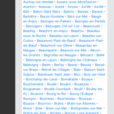
Auchay-sur-Vendée
-
Auvers-sous-Montfaucon
-
Averton
-
Avessac
-
Avezé
-
Avoise
-
Avrillé
-
Avrillé
-
Bais
-
Ballon-Saint Mars
-
Ballots
-
Bannes
-
Baracé
-
Barbâtre
-
Basse-Goulaine
-
Batz-sur-Mer
-
Baugé-
en-Anjou
-
Bazoges-en-Paillers
-
Bazoges-en-Pareds
-
Bazougers
-
Bazouges Cré sur Loir
-
Beaucouzé
-
Beaufay
-
Beaufort-en-Anjou
-
Beaufou
-
Beaulieu-
sous-la-Roche
-
Beaulieu-sur-Layon
-
Beaulieu-sur-
Oudon
-
Beaumont-Pied-de-Bœuf
-
Beaumont-Pied-
de-Bœuf
-
Beaumont-sur-Dême
-
Beaupréau-en-
Mauges
-
Beaurepaire
-
Beauvoir-sur-Mer
-
Bécon-
les-Granits
-
Bégrolles-en-Mauges
-
Béhuard
-
Beillé
-
Bellevigne-en-Layon
-
Bellevigne-les-Châteaux
-
Bellevigny
-
Benet
-
Berfay
-
Besné
-
Bessay
-
Bessé-
sur-Braye
-
Bierné-les-Villages
-
Blain
-
Blaison-Saint-
Sulpice
-
Blandouet-Saint Jean
-
Blou
-
Bois-de-Céné
-
Bonchamp-lès-Laval
-
Bonnétable
-
Bouaye
-
Bouchemaine
-
Bouée
-
Bouère
-
Bouessay
-
Bouguenais
-
Bouillé-Courdault
-
Bouin
-
Boulay-les-
Ifs
-
Bouloire
-
Bourg-le-Roi
-
Bourg-l'Évêque
-
Bourgon
-
Bourneau
-
Bournezeau
-
Boussay
-
Bousse
-
Bouvron
-
Brains
-
Brain-sur-Allonnes
-
Brecé
-
Brée
-
Brem-sur-Mer
-
Bretignolles-sur-Mer
-
Brette-les-Pins
-
Briollay
-
Brissac Loire Aubance
-