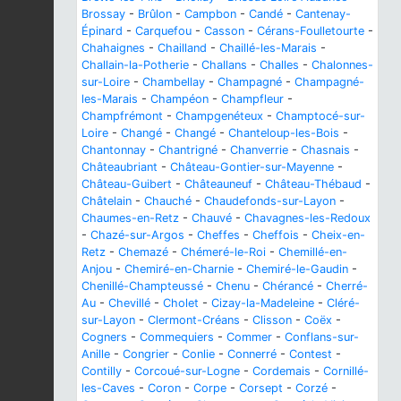
Brossay
-
Brûlon
-
Campbon
-
Candé
-
Cantenay-
Épinard
-
Carquefou
-
Casson
-
Cérans-Foulletourte
-
Chahaignes
-
Chailland
-
Chaillé-les-Marais
-
Challain-la-Potherie
-
Challans
-
Challes
-
Chalonnes-
sur-Loire
-
Chambellay
-
Champagné
-
Champagné-
les-Marais
-
Champéon
-
Champfleur
-
Champfrémont
-
Champgenéteux
-
Champtocé-sur-
Loire
-
Changé
-
Changé
-
Chanteloup-les-Bois
-
Chantonnay
-
Chantrigné
-
Chanverrie
-
Chasnais
-
Châteaubriant
-
Château-Gontier-sur-Mayenne
-
Château-Guibert
-
Châteauneuf
-
Château-Thébaud
-
Châtelain
-
Chauché
-
Chaudefonds-sur-Layon
-
Chaumes-en-Retz
-
Chauvé
-
Chavagnes-les-Redoux
-
Chazé-sur-Argos
-
Cheffes
-
Cheffois
-
Cheix-en-
Retz
-
Chemazé
-
Chémeré-le-Roi
-
Chemillé-en-
Anjou
-
Chemiré-en-Charnie
-
Chemiré-le-Gaudin
-
Chenillé-Champteussé
-
Chenu
-
Chérancé
-
Cherré-
Au
-
Chevillé
-
Cholet
-
Cizay-la-Madeleine
-
Cléré-
sur-Layon
-
Clermont-Créans
-
Clisson
-
Coëx
-
Cogners
-
Commequiers
-
Commer
-
Conflans-sur-
Anille
-
Congrier
-
Conlie
-
Connerré
-
Contest
-
Contilly
-
Corcoué-sur-Logne
-
Cordemais
-
Cornillé-
les-Caves
-
Coron
-
Corpe
-
Corsept
-
Corzé
-