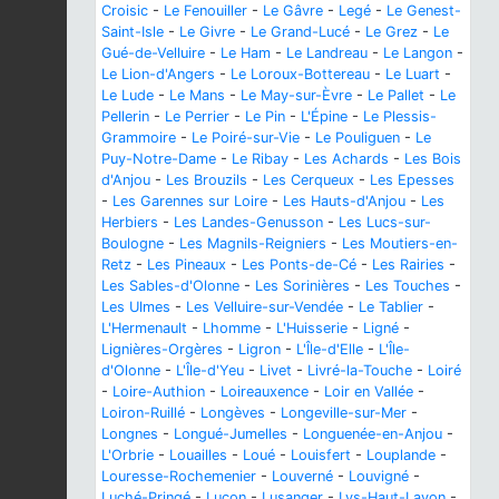
Croisic
-
Le Fenouiller
-
Le Gâvre
-
Legé
-
Le Genest-
Saint-Isle
-
Le Givre
-
Le Grand-Lucé
-
Le Grez
-
Le
Gué-de-Velluire
-
Le Ham
-
Le Landreau
-
Le Langon
-
Le Lion-d'Angers
-
Le Loroux-Bottereau
-
Le Luart
-
Le Lude
-
Le Mans
-
Le May-sur-Èvre
-
Le Pallet
-
Le
Pellerin
-
Le Perrier
-
Le Pin
-
L'Épine
-
Le Plessis-
Grammoire
-
Le Poiré-sur-Vie
-
Le Pouliguen
-
Le
Puy-Notre-Dame
-
Le Ribay
-
Les Achards
-
Les Bois
d'Anjou
-
Les Brouzils
-
Les Cerqueux
-
Les Epesses
-
Les Garennes sur Loire
-
Les Hauts-d'Anjou
-
Les
Herbiers
-
Les Landes-Genusson
-
Les Lucs-sur-
Boulogne
-
Les Magnils-Reigniers
-
Les Moutiers-en-
Retz
-
Les Pineaux
-
Les Ponts-de-Cé
-
Les Rairies
-
Les Sables-d'Olonne
-
Les Sorinières
-
Les Touches
-
Les Ulmes
-
Les Velluire-sur-Vendée
-
Le Tablier
-
L'Hermenault
-
Lhomme
-
L'Huisserie
-
Ligné
-
Lignières-Orgères
-
Ligron
-
L'Île-d'Elle
-
L'Île-
d'Olonne
-
L'Île-d'Yeu
-
Livet
-
Livré-la-Touche
-
Loiré
-
Loire-Authion
-
Loireauxence
-
Loir en Vallée
-
Loiron-Ruillé
-
Longèves
-
Longeville-sur-Mer
-
Longnes
-
Longué-Jumelles
-
Longuenée-en-Anjou
-
L'Orbrie
-
Louailles
-
Loué
-
Louisfert
-
Louplande
-
Louresse-Rochemenier
-
Louverné
-
Louvigné
-
Luché-Pringé
-
Luçon
-
Lusanger
-
Lys-Haut-Layon
-