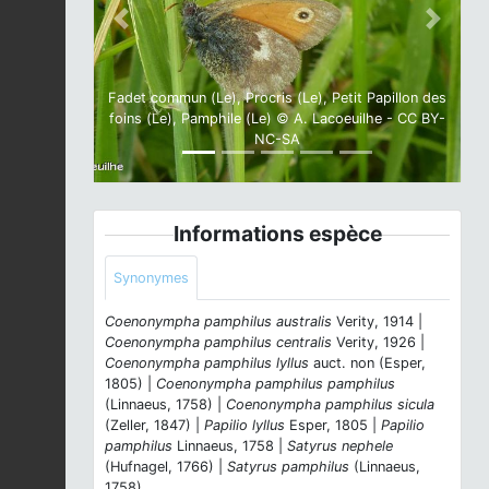
Previous
Next
Fadet commun (Le), Procris (Le), Petit Papillon des
foins (Le), Pamphile (Le) © A. Lacoeuilhe - CC BY-
NC-SA
Informations espèce
Synonymes
Coenonympha pamphilus australis
Verity, 1914 |
Coenonympha pamphilus centralis
Verity, 1926 |
Coenonympha pamphilus lyllus
auct. non (Esper,
1805) |
Coenonympha pamphilus pamphilus
(Linnaeus, 1758) |
Coenonympha pamphilus sicula
(Zeller, 1847) |
Papilio lyllus
Esper, 1805 |
Papilio
pamphilus
Linnaeus, 1758 |
Satyrus nephele
(Hufnagel, 1766) |
Satyrus pamphilus
(Linnaeus,
1758)