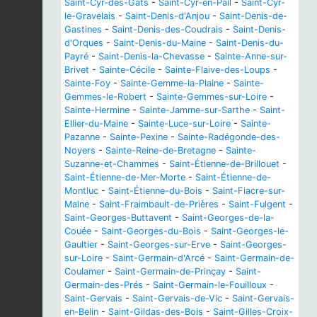
Saint-Cyr-des-Gâts
-
Saint-Cyr-en-Pail
-
Saint-Cyr-
le-Gravelais
-
Saint-Denis-d'Anjou
-
Saint-Denis-de-
Gastines
-
Saint-Denis-des-Coudrais
-
Saint-Denis-
d'Orques
-
Saint-Denis-du-Maine
-
Saint-Denis-du-
Payré
-
Saint-Denis-la-Chevasse
-
Sainte-Anne-sur-
Brivet
-
Sainte-Cécile
-
Sainte-Flaive-des-Loups
-
Sainte-Foy
-
Sainte-Gemme-la-Plaine
-
Sainte-
Gemmes-le-Robert
-
Sainte-Gemmes-sur-Loire
-
Sainte-Hermine
-
Sainte-Jamme-sur-Sarthe
-
Saint-
Ellier-du-Maine
-
Sainte-Luce-sur-Loire
-
Sainte-
Pazanne
-
Sainte-Pexine
-
Sainte-Radégonde-des-
Noyers
-
Sainte-Reine-de-Bretagne
-
Sainte-
Suzanne-et-Chammes
-
Saint-Étienne-de-Brillouet
-
Saint-Étienne-de-Mer-Morte
-
Saint-Étienne-de-
Montluc
-
Saint-Étienne-du-Bois
-
Saint-Fiacre-sur-
Maine
-
Saint-Fraimbault-de-Prières
-
Saint-Fulgent
-
Saint-Georges-Buttavent
-
Saint-Georges-de-la-
Couée
-
Saint-Georges-du-Bois
-
Saint-Georges-le-
Gaultier
-
Saint-Georges-sur-Erve
-
Saint-Georges-
sur-Loire
-
Saint-Germain-d'Arcé
-
Saint-Germain-de-
Coulamer
-
Saint-Germain-de-Prinçay
-
Saint-
Germain-des-Prés
-
Saint-Germain-le-Fouilloux
-
Saint-Gervais
-
Saint-Gervais-de-Vic
-
Saint-Gervais-
en-Belin
-
Saint-Gildas-des-Bois
-
Saint-Gilles-Croix-