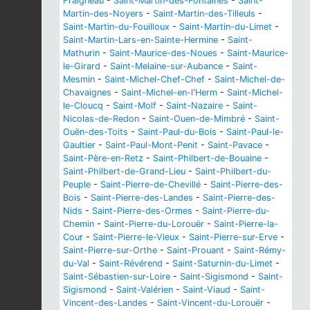
Fraigneau
-
Saint-Martin-des-Fontaines
-
Saint-
Martin-des-Noyers
-
Saint-Martin-des-Tilleuls
-
Saint-Martin-du-Fouilloux
-
Saint-Martin-du-Limet
-
Saint-Martin-Lars-en-Sainte-Hermine
-
Saint-
Mathurin
-
Saint-Maurice-des-Noues
-
Saint-Maurice-
le-Girard
-
Saint-Melaine-sur-Aubance
-
Saint-
Mesmin
-
Saint-Michel-Chef-Chef
-
Saint-Michel-de-
Chavaignes
-
Saint-Michel-en-l'Herm
-
Saint-Michel-
le-Cloucq
-
Saint-Molf
-
Saint-Nazaire
-
Saint-
Nicolas-de-Redon
-
Saint-Ouen-de-Mimbré
-
Saint-
Ouën-des-Toits
-
Saint-Paul-du-Bois
-
Saint-Paul-le-
Gaultier
-
Saint-Paul-Mont-Penit
-
Saint-Pavace
-
Saint-Père-en-Retz
-
Saint-Philbert-de-Bouaine
-
Saint-Philbert-de-Grand-Lieu
-
Saint-Philbert-du-
Peuple
-
Saint-Pierre-de-Chevillé
-
Saint-Pierre-des-
Bois
-
Saint-Pierre-des-Landes
-
Saint-Pierre-des-
Nids
-
Saint-Pierre-des-Ormes
-
Saint-Pierre-du-
Chemin
-
Saint-Pierre-du-Lorouër
-
Saint-Pierre-la-
Cour
-
Saint-Pierre-le-Vieux
-
Saint-Pierre-sur-Erve
-
Saint-Pierre-sur-Orthe
-
Saint-Prouant
-
Saint-Rémy-
du-Val
-
Saint-Révérend
-
Saint-Saturnin-du-Limet
-
Saint-Sébastien-sur-Loire
-
Saint-Sigismond
-
Saint-
Sigismond
-
Saint-Valérien
-
Saint-Viaud
-
Saint-
Vincent-des-Landes
-
Saint-Vincent-du-Lorouër
-