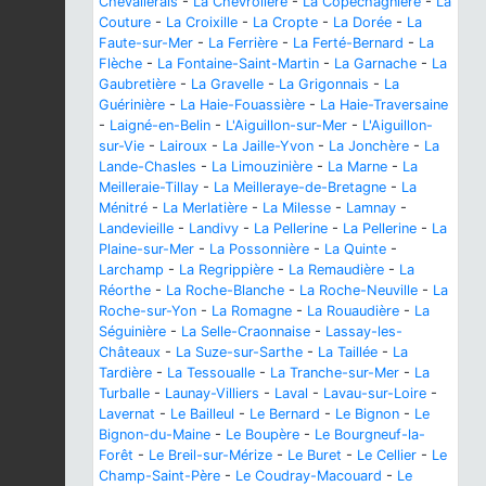
Chevallerais
-
La Chevrolière
-
La Copechagnière
-
La
Couture
-
La Croixille
-
La Cropte
-
La Dorée
-
La
Faute-sur-Mer
-
La Ferrière
-
La Ferté-Bernard
-
La
Flèche
-
La Fontaine-Saint-Martin
-
La Garnache
-
La
Gaubretière
-
La Gravelle
-
La Grigonnais
-
La
Guérinière
-
La Haie-Fouassière
-
La Haie-Traversaine
-
Laigné-en-Belin
-
L'Aiguillon-sur-Mer
-
L'Aiguillon-
sur-Vie
-
Lairoux
-
La Jaille-Yvon
-
La Jonchère
-
La
Lande-Chasles
-
La Limouzinière
-
La Marne
-
La
Meilleraie-Tillay
-
La Meilleraye-de-Bretagne
-
La
Ménitré
-
La Merlatière
-
La Milesse
-
Lamnay
-
Landevieille
-
Landivy
-
La Pellerine
-
La Pellerine
-
La
Plaine-sur-Mer
-
La Possonnière
-
La Quinte
-
Larchamp
-
La Regrippière
-
La Remaudière
-
La
Réorthe
-
La Roche-Blanche
-
La Roche-Neuville
-
La
Roche-sur-Yon
-
La Romagne
-
La Rouaudière
-
La
Séguinière
-
La Selle-Craonnaise
-
Lassay-les-
Châteaux
-
La Suze-sur-Sarthe
-
La Taillée
-
La
Tardière
-
La Tessoualle
-
La Tranche-sur-Mer
-
La
Turballe
-
Launay-Villiers
-
Laval
-
Lavau-sur-Loire
-
Lavernat
-
Le Bailleul
-
Le Bernard
-
Le Bignon
-
Le
Bignon-du-Maine
-
Le Boupère
-
Le Bourgneuf-la-
Forêt
-
Le Breil-sur-Mérize
-
Le Buret
-
Le Cellier
-
Le
Champ-Saint-Père
-
Le Coudray-Macouard
-
Le