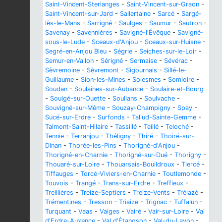
Saint-Vincent-Sterlanges
-
Saint-Vincent-sur-Graon
-
Saint-Vincent-sur-Jard
-
Sallertaine
-
Sarcé
-
Sargé-
lès-le-Mans
-
Sarrigné
-
Saulges
-
Saumur
-
Sautron
-
Savenay
-
Savennières
-
Savigné-l'Évêque
-
Savigné-
sous-le-Lude
-
Sceaux-d'Anjou
-
Sceaux-sur-Huisne
-
Segré-en-Anjou Bleu
-
Ségrie
-
Seiches-sur-le-Loir
-
Semur-en-Vallon
-
Sérigné
-
Sermaise
-
Sévérac
-
Sèvremoine
-
Sèvremont
-
Sigournais
-
Sillé-le-
Guillaume
-
Sion-les-Mines
-
Solesmes
-
Somloire
-
Soudan
-
Soulaines-sur-Aubance
-
Soulaire-et-Bourg
-
Soulgé-sur-Ouette
-
Soullans
-
Soulvache
-
Souvigné-sur-Même
-
Souzay-Champigny
-
Spay
-
Sucé-sur-Erdre
-
Surfonds
-
Tallud-Sainte-Gemme
-
Talmont-Saint-Hilaire
-
Tassillé
-
Teillé
-
Teloché
-
Tennie
-
Terranjou
-
Théligny
-
Thiré
-
Thoiré-sur-
Dinan
-
Thorée-les-Pins
-
Thorigné-d'Anjou
-
Thorigné-en-Charnie
-
Thorigné-sur-Dué
-
Thorigny
-
Thouaré-sur-Loire
-
Thouarsais-Bouildroux
-
Tiercé
-
Tiffauges
-
Torcé-Viviers-en-Charnie
-
Toutlemonde
-
Touvois
-
Trangé
-
Trans-sur-Erdre
-
Treffieux
-
Treillières
-
Treize-Septiers
-
Treize-Vents
-
Trélazé
-
Trémentines
-
Tresson
-
Triaize
-
Trignac
-
Tuffalun
-
Turquant
-
Vaas
-
Vaiges
-
Vairé
-
Vair-sur-Loire
-
Val
d'Erdre-Auxence
-
Val d'Étangson
-
Val-du-Layon
-