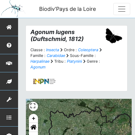
Biodiv'Pays de la Loire
Agonum lugens
(Duftschmid, 1812)
Classe :
Insecta
Ordre :
Coleoptera
Famille :
Carabidae
Sous-Famille :
Harpalinae
Tribu :
Platynini
Genre :
Agonum
+