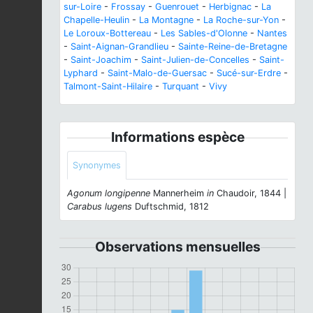
sur-Loire
-
Frossay
-
Guenrouet
-
Herbignac
-
La
Chapelle-Heulin
-
La Montagne
-
La Roche-sur-Yon
-
Le Loroux-Bottereau
-
Les Sables-d'Olonne
-
Nantes
-
Saint-Aignan-Grandlieu
-
Sainte-Reine-de-Bretagne
-
Saint-Joachim
-
Saint-Julien-de-Concelles
-
Saint-
Lyphard
-
Saint-Malo-de-Guersac
-
Sucé-sur-Erdre
-
Talmont-Saint-Hilaire
-
Turquant
-
Vivy
Informations espèce
Synonymes
Agonum longipenne
Mannerheim
in
Chaudoir, 1844 |
Carabus lugens
Duftschmid, 1812
Observations mensuelles