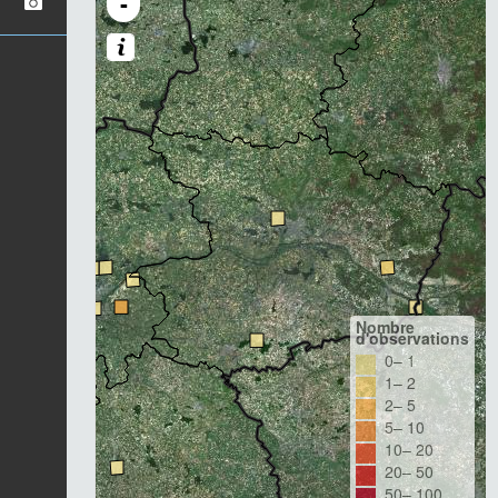
-
Nombre
d'observations
0– 1
1– 2
2– 5
5– 10
10– 20
20– 50
50– 100