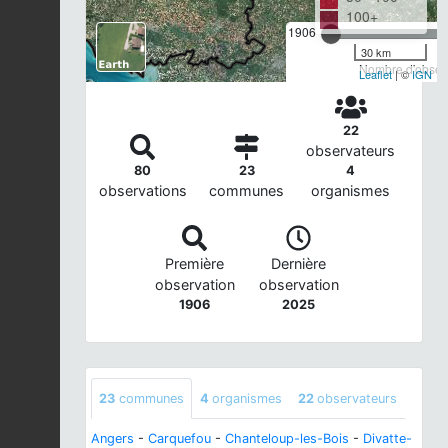
100+
1906
30 km
Nombre d'observ
Leaflet
| ©
IGN
22
observateurs
80
23
4
observations
communes
organismes
Première
Dernière
observation
observation
1906
2025
23
communes
4
organismes
22
observateurs
Angers
-
Carquefou
-
Chanteloup-les-Bois
-
Divatte-