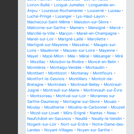
Loiron-Ruillé
-
Longué-Jumelles
-
Longuenée-en-
Anjou
-
Louresse-Rochemenier
-
Louverné
-
Luceau
-
Luché-Pringé
-
Lusanger
-
Lys-Haut-Layon
-
Machecoul-Saint-Même
-
Maisdon-sur-Sèvre
-
Malicorne-sur-Sarthe
-
Mamers
-
Mansigné
-
Marcé
-
Marcillé-la-Ville
-
Marçon
-
Mareil-en-Champagne
-
Mareil-sur-Loir
-
Marigné-Laillé
-
Marollette
-
Martigné-sur-Mayenne
-
Massérac
-
Mauges-sur-
Loire
-
Maulévrier
-
Mauves-sur-Loire
-
Mayenne
-
Mayet
-
Mazé-Milon
-
Mée
-
Méral
-
Mésanger
-
Miré
-
Missillac
-
Moisdon-la-Rivière
-
Moncé-en-Belin
-
Monnières
-
Montaigu-Vendée
-
Montaudin
-
Montbert
-
Montbizot
-
Montenay
-
Montflours
-
Montfort-le-Gesnois
-
Montilliers
-
Montoir-de-
Bretagne
-
Montrelais
-
Montreuil-Bellay
-
Montreuil-
Juigné
-
Montreuil-sur-Maine
-
Montrevault-sur-Èvre
-
Montsoreau
-
Montval-sur-Loir
-
Morannes sur
Sarthe-Daumeray
-
Mortagne-sur-Sèvre
-
Mouais
-
Moulay
-
Mouliherne
-
Moulins-le-Carbonnel
-
Mouzeil
-
Mozé-sur-Louet
-
Mûrs-Erigné
-
Nantes
-
Neau
-
Neufchâtel-en-Saosnois
-
Neuillé
-
Neuilly-le-Vendin
-
Nogent-sur-Loir
-
Nort-sur-Erdre
-
Notre-Dame-des-
Landes
-
Noyant-Villages
-
Noyen-sur-Sarthe
-