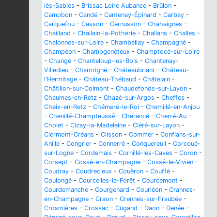
lès-Sables
-
Brissac Loire Aubance
-
Brûlon
-
Campbon
-
Candé
-
Cantenay-Épinard
-
Carbay
-
Carquefou
-
Casson
-
Cernusson
-
Chahaignes
-
Chailland
-
Challain-la-Potherie
-
Challans
-
Challes
-
Chalonnes-sur-Loire
-
Chambellay
-
Champagné
-
Champéon
-
Champgenéteux
-
Champtocé-sur-Loire
-
Changé
-
Chanteloup-les-Bois
-
Chantenay-
Villedieu
-
Chantrigné
-
Châteaubriant
-
Château-
l'Hermitage
-
Château-Thébaud
-
Châtelain
-
Châtillon-sur-Colmont
-
Chaudefonds-sur-Layon
-
Chaumes-en-Retz
-
Chazé-sur-Argos
-
Cheffes
-
Cheix-en-Retz
-
Chémeré-le-Roi
-
Chemillé-en-Anjou
-
Chenillé-Champteussé
-
Chérancé
-
Cherré-Au
-
Cholet
-
Cizay-la-Madeleine
-
Cléré-sur-Layon
-
Clermont-Créans
-
Clisson
-
Commer
-
Conflans-sur-
Anille
-
Congrier
-
Connerré
-
Conquereuil
-
Corcoué-
sur-Logne
-
Cordemais
-
Cornillé-les-Caves
-
Coron
-
Corsept
-
Cossé-en-Champagne
-
Cossé-le-Vivien
-
Coudray
-
Coudrecieux
-
Couëron
-
Couffé
-
Coulongé
-
Courcelles-la-Forêt
-
Courcemont
-
Courdemanche
-
Courgenard
-
Courléon
-
Crannes-
en-Champagne
-
Craon
-
Crennes-sur-Fraubée
-
Crosmières
-
Crossac
-
Cugand
-
Daon
-
Denée
-