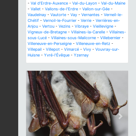
-
Val d'Erdre-Auxence
-
Val-du-Layon
-
Val-du-Maine
-
Vallet
-
Vallons-de-l'Erdre
-
Vallon-sur-Gée
-
Vaudelnay
-
Vautorte
-
Vay
-
Vernantes
-
Verneil-le-
Chétif
-
Vernoil-le-Fourrier
-
Verrie
-
Verrières-en-
Anjou
-
Vertou
-
Vezins
-
Vibraye
-
Vieillevigne
-
Vigneux-de-Bretagne
-
Villaines-la-Carelle
-
Villaines-
sous-Lucé
-
Villaines-sous-Malicorne
-
Villebernier
-
Villeneuve-en-Perseigne
-
Villeneuve-en-Retz
-
Villepail
-
Villepot
-
Vimarcé
-
Vivy
-
Vouvray-sur-
Huisne
-
Yvré-l'Évêque
-
Yzernay
Previous
Next