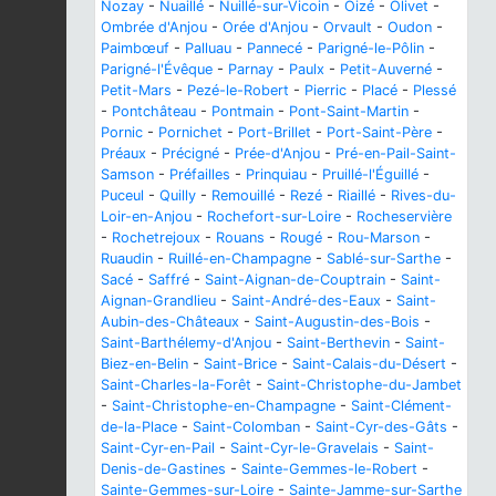
Nozay
-
Nuaillé
-
Nuillé-sur-Vicoin
-
Oizé
-
Olivet
-
Ombrée d'Anjou
-
Orée d'Anjou
-
Orvault
-
Oudon
-
Paimbœuf
-
Palluau
-
Pannecé
-
Parigné-le-Pôlin
-
Parigné-l'Évêque
-
Parnay
-
Paulx
-
Petit-Auverné
-
Petit-Mars
-
Pezé-le-Robert
-
Pierric
-
Placé
-
Plessé
-
Pontchâteau
-
Pontmain
-
Pont-Saint-Martin
-
Pornic
-
Pornichet
-
Port-Brillet
-
Port-Saint-Père
-
Préaux
-
Précigné
-
Prée-d'Anjou
-
Pré-en-Pail-Saint-
Samson
-
Préfailles
-
Prinquiau
-
Pruillé-l'Éguillé
-
Puceul
-
Quilly
-
Remouillé
-
Rezé
-
Riaillé
-
Rives-du-
Loir-en-Anjou
-
Rochefort-sur-Loire
-
Rocheservière
-
Rochetrejoux
-
Rouans
-
Rougé
-
Rou-Marson
-
Ruaudin
-
Ruillé-en-Champagne
-
Sablé-sur-Sarthe
-
Sacé
-
Saffré
-
Saint-Aignan-de-Couptrain
-
Saint-
Aignan-Grandlieu
-
Saint-André-des-Eaux
-
Saint-
Aubin-des-Châteaux
-
Saint-Augustin-des-Bois
-
Saint-Barthélemy-d'Anjou
-
Saint-Berthevin
-
Saint-
Biez-en-Belin
-
Saint-Brice
-
Saint-Calais-du-Désert
-
Saint-Charles-la-Forêt
-
Saint-Christophe-du-Jambet
-
Saint-Christophe-en-Champagne
-
Saint-Clément-
de-la-Place
-
Saint-Colomban
-
Saint-Cyr-des-Gâts
-
Saint-Cyr-en-Pail
-
Saint-Cyr-le-Gravelais
-
Saint-
Denis-de-Gastines
-
Sainte-Gemmes-le-Robert
-
Sainte-Gemmes-sur-Loire
-
Sainte-Jamme-sur-Sarthe