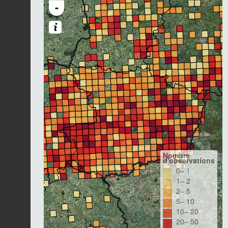
-
Nombre
d'observations
0– 1
1– 2
2– 5
5– 10
10– 20
20– 50