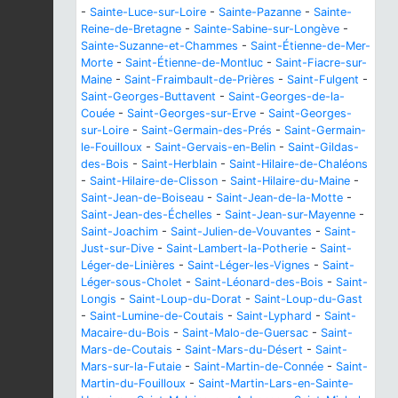
-
Sainte-Luce-sur-Loire
-
Sainte-Pazanne
-
Sainte-
Reine-de-Bretagne
-
Sainte-Sabine-sur-Longève
-
Sainte-Suzanne-et-Chammes
-
Saint-Étienne-de-Mer-
Morte
-
Saint-Étienne-de-Montluc
-
Saint-Fiacre-sur-
Maine
-
Saint-Fraimbault-de-Prières
-
Saint-Fulgent
-
Saint-Georges-Buttavent
-
Saint-Georges-de-la-
Couée
-
Saint-Georges-sur-Erve
-
Saint-Georges-
sur-Loire
-
Saint-Germain-des-Prés
-
Saint-Germain-
le-Fouilloux
-
Saint-Gervais-en-Belin
-
Saint-Gildas-
des-Bois
-
Saint-Herblain
-
Saint-Hilaire-de-Chaléons
-
Saint-Hilaire-de-Clisson
-
Saint-Hilaire-du-Maine
-
Saint-Jean-de-Boiseau
-
Saint-Jean-de-la-Motte
-
Saint-Jean-des-Échelles
-
Saint-Jean-sur-Mayenne
-
Saint-Joachim
-
Saint-Julien-de-Vouvantes
-
Saint-
Just-sur-Dive
-
Saint-Lambert-la-Potherie
-
Saint-
Léger-de-Linières
-
Saint-Léger-les-Vignes
-
Saint-
Léger-sous-Cholet
-
Saint-Léonard-des-Bois
-
Saint-
Longis
-
Saint-Loup-du-Dorat
-
Saint-Loup-du-Gast
-
Saint-Lumine-de-Coutais
-
Saint-Lyphard
-
Saint-
Macaire-du-Bois
-
Saint-Malo-de-Guersac
-
Saint-
Mars-de-Coutais
-
Saint-Mars-du-Désert
-
Saint-
Mars-sur-la-Futaie
-
Saint-Martin-de-Connée
-
Saint-
Martin-du-Fouilloux
-
Saint-Martin-Lars-en-Sainte-