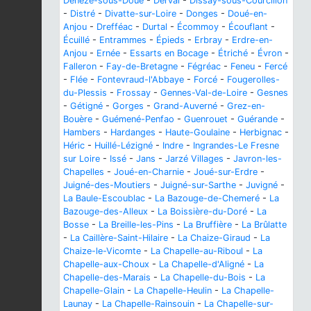
Dénezé-sous-Doué
-
Derval
-
Dissay-sous-Courcillon
-
Distré
-
Divatte-sur-Loire
-
Donges
-
Doué-en-
Anjou
-
Drefféac
-
Durtal
-
Écommoy
-
Écouflant
-
Écuillé
-
Entrammes
-
Épieds
-
Erbray
-
Erdre-en-
Anjou
-
Ernée
-
Essarts en Bocage
-
Étriché
-
Évron
-
Falleron
-
Fay-de-Bretagne
-
Fégréac
-
Feneu
-
Fercé
-
Flée
-
Fontevraud-l'Abbaye
-
Forcé
-
Fougerolles-
du-Plessis
-
Frossay
-
Gennes-Val-de-Loire
-
Gesnes
-
Gétigné
-
Gorges
-
Grand-Auverné
-
Grez-en-
Bouère
-
Guémené-Penfao
-
Guenrouet
-
Guérande
-
Hambers
-
Hardanges
-
Haute-Goulaine
-
Herbignac
-
Héric
-
Huillé-Lézigné
-
Indre
-
Ingrandes-Le Fresne
sur Loire
-
Issé
-
Jans
-
Jarzé Villages
-
Javron-les-
Chapelles
-
Joué-en-Charnie
-
Joué-sur-Erdre
-
Juigné-des-Moutiers
-
Juigné-sur-Sarthe
-
Juvigné
-
La Baule-Escoublac
-
La Bazouge-de-Chemeré
-
La
Bazouge-des-Alleux
-
La Boissière-du-Doré
-
La
Bosse
-
La Breille-les-Pins
-
La Bruffière
-
La Brûlatte
-
La Caillère-Saint-Hilaire
-
La Chaize-Giraud
-
La
Chaize-le-Vicomte
-
La Chapelle-au-Riboul
-
La
Chapelle-aux-Choux
-
La Chapelle-d'Aligné
-
La
Chapelle-des-Marais
-
La Chapelle-du-Bois
-
La
Chapelle-Glain
-
La Chapelle-Heulin
-
La Chapelle-
Launay
-
La Chapelle-Rainsouin
-
La Chapelle-sur-