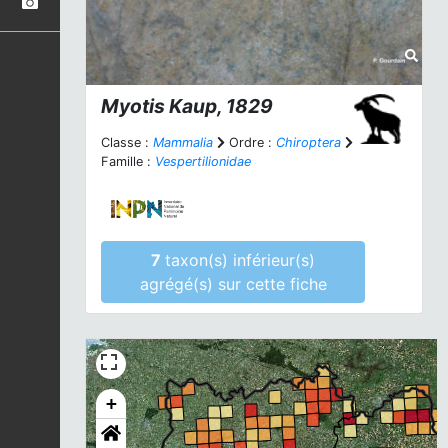
Myotis
Kaup, 1829
Classe :
Mammalia
Ordre :
Chiroptera
Famille :
Vespertilionidae
7
taxon(s) inférieur(s)
agrégé(s) sur cette fiche
+