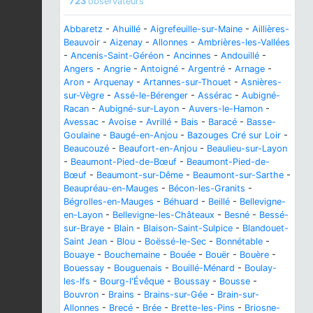
723
observateurs
Abbaretz
-
Ahuillé
-
Aigrefeuille-sur-Maine
-
Aillières-
Beauvoir
-
Aizenay
-
Allonnes
-
Ambrières-les-Vallées
-
Ancenis-Saint-Géréon
-
Ancinnes
-
Andouillé
-
Angers
-
Angrie
-
Antoigné
-
Argentré
-
Arnage
-
Aron
-
Arquenay
-
Artannes-sur-Thouet
-
Asnières-
sur-Vègre
-
Assé-le-Bérenger
-
Assérac
-
Aubigné-
Racan
-
Aubigné-sur-Layon
-
Auvers-le-Hamon
-
Avessac
-
Avoise
-
Avrillé
-
Bais
-
Baracé
-
Basse-
Goulaine
-
Baugé-en-Anjou
-
Bazouges Cré sur Loir
-
Beaucouzé
-
Beaufort-en-Anjou
-
Beaulieu-sur-Layon
-
Beaumont-Pied-de-Bœuf
-
Beaumont-Pied-de-
Bœuf
-
Beaumont-sur-Dême
-
Beaumont-sur-Sarthe
-
Beaupréau-en-Mauges
-
Bécon-les-Granits
-
Bégrolles-en-Mauges
-
Béhuard
-
Beillé
-
Bellevigne-
en-Layon
-
Bellevigne-les-Châteaux
-
Besné
-
Bessé-
sur-Braye
-
Blain
-
Blaison-Saint-Sulpice
-
Blandouet-
Saint Jean
-
Blou
-
Boëssé-le-Sec
-
Bonnétable
-
Bouaye
-
Bouchemaine
-
Bouée
-
Bouër
-
Bouère
-
Bouessay
-
Bouguenais
-
Bouillé-Ménard
-
Boulay-
les-Ifs
-
Bourg-l'Évêque
-
Boussay
-
Bousse
-
Bouvron
-
Brains
-
Brains-sur-Gée
-
Brain-sur-
Allonnes
-
Brecé
-
Brée
-
Brette-les-Pins
-
Briosne-