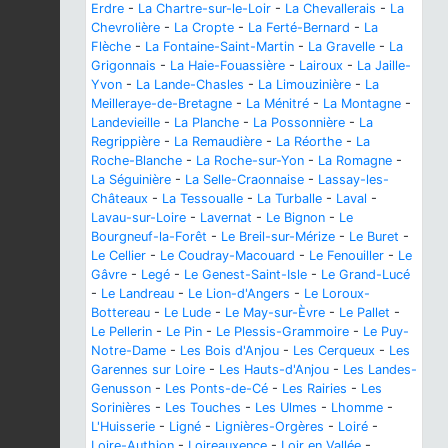
Erdre
-
La Chartre-sur-le-Loir
-
La Chevallerais
-
La
Chevrolière
-
La Cropte
-
La Ferté-Bernard
-
La
Flèche
-
La Fontaine-Saint-Martin
-
La Gravelle
-
La
Grigonnais
-
La Haie-Fouassière
-
Lairoux
-
La Jaille-
Yvon
-
La Lande-Chasles
-
La Limouzinière
-
La
Meilleraye-de-Bretagne
-
La Ménitré
-
La Montagne
-
Landevieille
-
La Planche
-
La Possonnière
-
La
Regrippière
-
La Remaudière
-
La Réorthe
-
La
Roche-Blanche
-
La Roche-sur-Yon
-
La Romagne
-
La Séguinière
-
La Selle-Craonnaise
-
Lassay-les-
Châteaux
-
La Tessoualle
-
La Turballe
-
Laval
-
Lavau-sur-Loire
-
Lavernat
-
Le Bignon
-
Le
Bourgneuf-la-Forêt
-
Le Breil-sur-Mérize
-
Le Buret
-
Le Cellier
-
Le Coudray-Macouard
-
Le Fenouiller
-
Le
Gâvre
-
Legé
-
Le Genest-Saint-Isle
-
Le Grand-Lucé
-
Le Landreau
-
Le Lion-d'Angers
-
Le Loroux-
Bottereau
-
Le Lude
-
Le May-sur-Èvre
-
Le Pallet
-
Le Pellerin
-
Le Pin
-
Le Plessis-Grammoire
-
Le Puy-
Notre-Dame
-
Les Bois d'Anjou
-
Les Cerqueux
-
Les
Garennes sur Loire
-
Les Hauts-d'Anjou
-
Les Landes-
Genusson
-
Les Ponts-de-Cé
-
Les Rairies
-
Les
Sorinières
-
Les Touches
-
Les Ulmes
-
Lhomme
-
L'Huisserie
-
Ligné
-
Lignières-Orgères
-
Loiré
-
Loire-Authion
-
Loireauxence
-
Loir en Vallée
-