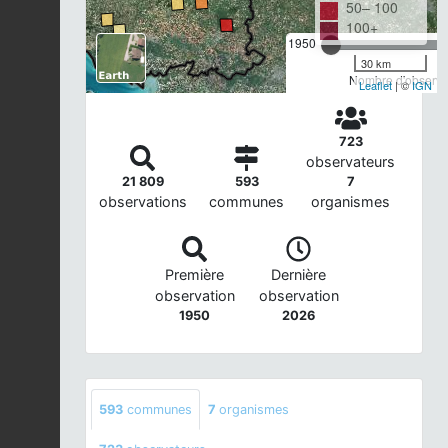
50– 100
100+
1950
30 km
Nombre d'observat
Leaflet
| ©
IGN
723
observateurs
21 809
593
7
observations
communes
organismes
Première
Dernière
observation
observation
1950
2026
593
communes
7
organismes