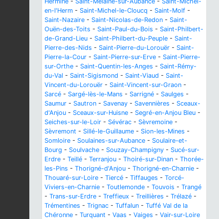
Hermine
-
Saint-Melaine-sur-Aubance
-
Saint-Michel-
en-l'Herm
-
Saint-Michel-le-Cloucq
-
Saint-Molf
-
Saint-Nazaire
-
Saint-Nicolas-de-Redon
-
Saint-
Ouën-des-Toits
-
Saint-Paul-du-Bois
-
Saint-Philbert-
de-Grand-Lieu
-
Saint-Philbert-du-Peuple
-
Saint-
Pierre-des-Nids
-
Saint-Pierre-du-Lorouër
-
Saint-
Pierre-la-Cour
-
Saint-Pierre-sur-Erve
-
Saint-Pierre-
sur-Orthe
-
Saint-Quentin-les-Anges
-
Saint-Rémy-
du-Val
-
Saint-Sigismond
-
Saint-Viaud
-
Saint-
Vincent-du-Lorouër
-
Saint-Vincent-sur-Graon
-
Sarcé
-
Sargé-lès-le-Mans
-
Sarrigné
-
Saulges
-
Saumur
-
Sautron
-
Savenay
-
Savennières
-
Sceaux-
d'Anjou
-
Sceaux-sur-Huisne
-
Segré-en-Anjou Bleu
-
Seiches-sur-le-Loir
-
Sévérac
-
Sèvremoine
-
Sèvremont
-
Sillé-le-Guillaume
-
Sion-les-Mines
-
Somloire
-
Soulaines-sur-Aubance
-
Soulaire-et-
Bourg
-
Soulvache
-
Souzay-Champigny
-
Sucé-sur-
Erdre
-
Teillé
-
Terranjou
-
Thoiré-sur-Dinan
-
Thorée-
les-Pins
-
Thorigné-d'Anjou
-
Thorigné-en-Charnie
-
Thouaré-sur-Loire
-
Tiercé
-
Tiffauges
-
Torcé-
Viviers-en-Charnie
-
Toutlemonde
-
Touvois
-
Trangé
-
Trans-sur-Erdre
-
Treffieux
-
Treillières
-
Trélazé
-
Trémentines
-
Trignac
-
Tuffalun
-
Tuffé Val de la
Chéronne
-
Turquant
-
Vaas
-
Vaiges
-
Vair-sur-Loire