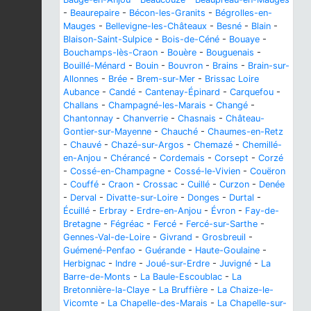
-
Beaurepaire
-
Bécon-les-Granits
-
Bégrolles-en-
Mauges
-
Bellevigne-les-Châteaux
-
Besné
-
Blain
-
Blaison-Saint-Sulpice
-
Bois-de-Céné
-
Bouaye
-
Bouchamps-lès-Craon
-
Bouère
-
Bouguenais
-
Bouillé-Ménard
-
Bouin
-
Bouvron
-
Brains
-
Brain-sur-
Allonnes
-
Brée
-
Brem-sur-Mer
-
Brissac Loire
Aubance
-
Candé
-
Cantenay-Épinard
-
Carquefou
-
Challans
-
Champagné-les-Marais
-
Changé
-
Chantonnay
-
Chanverrie
-
Chasnais
-
Château-
Gontier-sur-Mayenne
-
Chauché
-
Chaumes-en-Retz
-
Chauvé
-
Chazé-sur-Argos
-
Chemazé
-
Chemillé-
en-Anjou
-
Chérancé
-
Cordemais
-
Corsept
-
Corzé
-
Cossé-en-Champagne
-
Cossé-le-Vivien
-
Couëron
-
Couffé
-
Craon
-
Crossac
-
Cuillé
-
Curzon
-
Denée
-
Derval
-
Divatte-sur-Loire
-
Donges
-
Durtal
-
Écuillé
-
Erbray
-
Erdre-en-Anjou
-
Évron
-
Fay-de-
Bretagne
-
Fégréac
-
Fercé
-
Fercé-sur-Sarthe
-
Gennes-Val-de-Loire
-
Givrand
-
Grosbreuil
-
Guémené-Penfao
-
Guérande
-
Haute-Goulaine
-
Herbignac
-
Indre
-
Joué-sur-Erdre
-
Juvigné
-
La
Barre-de-Monts
-
La Baule-Escoublac
-
La
Bretonnière-la-Claye
-
La Bruffière
-
La Chaize-le-
Vicomte
-
La Chapelle-des-Marais
-
La Chapelle-sur-