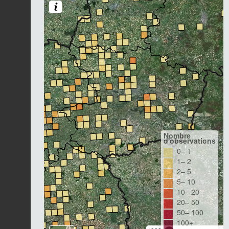
Nombre
d'observations
0– 1
1– 2
2– 5
5– 10
10– 20
20– 50
50– 100
100+