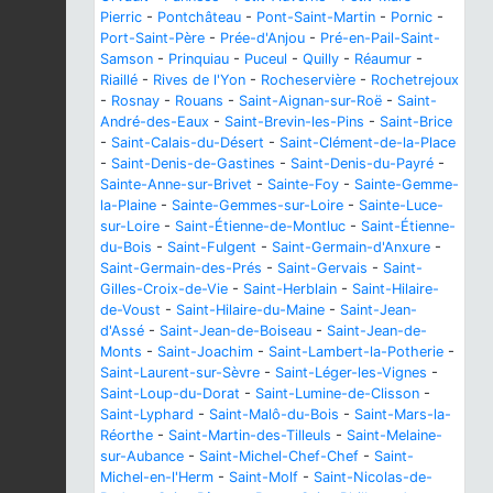
Pierric
-
Pontchâteau
-
Pont-Saint-Martin
-
Pornic
-
Port-Saint-Père
-
Prée-d'Anjou
-
Pré-en-Pail-Saint-
Samson
-
Prinquiau
-
Puceul
-
Quilly
-
Réaumur
-
Riaillé
-
Rives de l'Yon
-
Rocheservière
-
Rochetrejoux
-
Rosnay
-
Rouans
-
Saint-Aignan-sur-Roë
-
Saint-
André-des-Eaux
-
Saint-Brevin-les-Pins
-
Saint-Brice
-
Saint-Calais-du-Désert
-
Saint-Clément-de-la-Place
-
Saint-Denis-de-Gastines
-
Saint-Denis-du-Payré
-
Sainte-Anne-sur-Brivet
-
Sainte-Foy
-
Sainte-Gemme-
la-Plaine
-
Sainte-Gemmes-sur-Loire
-
Sainte-Luce-
sur-Loire
-
Saint-Étienne-de-Montluc
-
Saint-Étienne-
du-Bois
-
Saint-Fulgent
-
Saint-Germain-d'Anxure
-
Saint-Germain-des-Prés
-
Saint-Gervais
-
Saint-
Gilles-Croix-de-Vie
-
Saint-Herblain
-
Saint-Hilaire-
de-Voust
-
Saint-Hilaire-du-Maine
-
Saint-Jean-
d'Assé
-
Saint-Jean-de-Boiseau
-
Saint-Jean-de-
Monts
-
Saint-Joachim
-
Saint-Lambert-la-Potherie
-
Saint-Laurent-sur-Sèvre
-
Saint-Léger-les-Vignes
-
Saint-Loup-du-Dorat
-
Saint-Lumine-de-Clisson
-
Saint-Lyphard
-
Saint-Malô-du-Bois
-
Saint-Mars-la-
Réorthe
-
Saint-Martin-des-Tilleuls
-
Saint-Melaine-
sur-Aubance
-
Saint-Michel-Chef-Chef
-
Saint-
Michel-en-l'Herm
-
Saint-Molf
-
Saint-Nicolas-de-