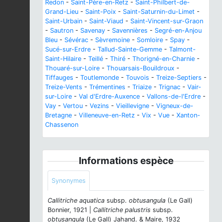
Redon
-
Saint-Père-en-Retz
-
Saint-Philbert-de-
Grand-Lieu
-
Saint-Poix
-
Saint-Saturnin-du-Limet
-
Saint-Urbain
-
Saint-Viaud
-
Saint-Vincent-sur-Graon
-
Sautron
-
Savenay
-
Savennières
-
Segré-en-Anjou
Bleu
-
Sévérac
-
Sèvremoine
-
Somloire
-
Spay
-
Sucé-sur-Erdre
-
Tallud-Sainte-Gemme
-
Talmont-
Saint-Hilaire
-
Teillé
-
Thiré
-
Thorigné-en-Charnie
-
Thouaré-sur-Loire
-
Thouarsais-Bouildroux
-
Tiffauges
-
Toutlemonde
-
Touvois
-
Treize-Septiers
-
Treize-Vents
-
Trémentines
-
Triaize
-
Trignac
-
Vair-
sur-Loire
-
Val d'Erdre-Auxence
-
Vallons-de-l'Erdre
-
Vay
-
Vertou
-
Vezins
-
Vieillevigne
-
Vigneux-de-
Bretagne
-
Villeneuve-en-Retz
-
Vix
-
Vue
-
Xanton-
Chassenon
Informations espèce
Synonymes
Callitriche aquatica
subsp.
obtusangula
(Le Gall)
Bonnier, 1921 |
Callitriche palustris
subsp.
obtusangula
(Le Gall) Jahand. & Maire, 1932