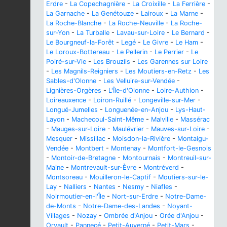
Erdre
-
La Copechagnière
-
La Croixille
-
La Ferrière
-
La Garnache
-
La Genétouze
-
Lairoux
-
La Marne
-
La Roche-Blanche
-
La Roche-Neuville
-
La Roche-
sur-Yon
-
La Turballe
-
Lavau-sur-Loire
-
Le Bernard
-
Le Bourgneuf-la-Forêt
-
Legé
-
Le Givre
-
Le Ham
-
Le Loroux-Bottereau
-
Le Pellerin
-
Le Perrier
-
Le
Poiré-sur-Vie
-
Les Brouzils
-
Les Garennes sur Loire
-
Les Magnils-Reigniers
-
Les Moutiers-en-Retz
-
Les
Sables-d'Olonne
-
Les Velluire-sur-Vendée
-
Lignières-Orgères
-
L'Île-d'Olonne
-
Loire-Authion
-
Loireauxence
-
Loiron-Ruillé
-
Longeville-sur-Mer
-
Longué-Jumelles
-
Longuenée-en-Anjou
-
Lys-Haut-
Layon
-
Machecoul-Saint-Même
-
Malville
-
Massérac
-
Mauges-sur-Loire
-
Maulévrier
-
Mauves-sur-Loire
-
Mesquer
-
Missillac
-
Moisdon-la-Rivière
-
Montaigu-
Vendée
-
Montbert
-
Montenay
-
Montfort-le-Gesnois
-
Montoir-de-Bretagne
-
Montournais
-
Montreuil-sur-
Maine
-
Montrevault-sur-Èvre
-
Montréverd
-
Montsoreau
-
Mouilleron-le-Captif
-
Moutiers-sur-le-
Lay
-
Nalliers
-
Nantes
-
Nesmy
-
Niafles
-
Noirmoutier-en-l'Île
-
Nort-sur-Erdre
-
Notre-Dame-
de-Monts
-
Notre-Dame-des-Landes
-
Noyant-
Villages
-
Nozay
-
Ombrée d'Anjou
-
Orée d'Anjou
-
Orvault
-
Pannecé
-
Petit-Auverné
-
Petit-Mars
-