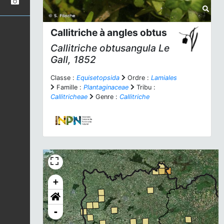
Callitriche à angles obtus
Callitriche obtusangula
Le
Gall, 1852
Classe :
Equisetopsida
Ordre :
Lamiales
Famille :
Plantaginaceae
Tribu :
Callitricheae
Genre :
Callitriche
+
-