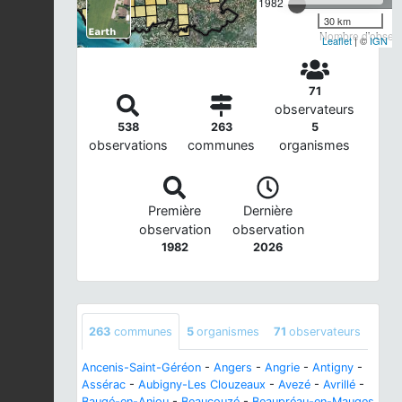
1982
30 km
Nombre d'observa
Leaflet
| ©
IGN
71
observateurs
538
263
5
observations
communes
organismes
Première
Dernière
observation
observation
1982
2026
263
communes
5
organismes
71
observateurs
Ancenis-Saint-Géréon
-
Angers
-
Angrie
-
Antigny
-
Assérac
-
Aubigny-Les Clouzeaux
-
Avezé
-
Avrillé
-
Baugé-en-Anjou
-
Beaucouzé
-
Beaupréau-en-Mauges