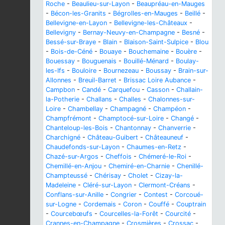
Roche
-
Beaulieu-sur-Layon
-
Beaupréau-en-Mauges
-
Bécon-les-Granits
-
Bégrolles-en-Mauges
-
Beillé
-
Bellevigne-en-Layon
-
Bellevigne-les-Châteaux
-
Bellevigny
-
Bernay-Neuvy-en-Champagne
-
Besné
-
Bessé-sur-Braye
-
Blain
-
Blaison-Saint-Sulpice
-
Blou
-
Bois-de-Céné
-
Bouaye
-
Bouchemaine
-
Bouère
-
Bouessay
-
Bouguenais
-
Bouillé-Ménard
-
Boulay-
les-Ifs
-
Bouloire
-
Bournezeau
-
Boussay
-
Brain-sur-
Allonnes
-
Breuil-Barret
-
Brissac Loire Aubance
-
Campbon
-
Candé
-
Carquefou
-
Casson
-
Challain-
la-Potherie
-
Challans
-
Challes
-
Chalonnes-sur-
Loire
-
Chambellay
-
Champagné
-
Champéon
-
Champfrémont
-
Champtocé-sur-Loire
-
Changé
-
Chanteloup-les-Bois
-
Chantonnay
-
Chanverrie
-
Charchigné
-
Château-Guibert
-
Châteauneuf
-
Chaudefonds-sur-Layon
-
Chaumes-en-Retz
-
Chazé-sur-Argos
-
Cheffois
-
Chémeré-le-Roi
-
Chemillé-en-Anjou
-
Chemiré-en-Charnie
-
Chenillé-
Champteussé
-
Chérisay
-
Cholet
-
Cizay-la-
Madeleine
-
Cléré-sur-Layon
-
Clermont-Créans
-
Conflans-sur-Anille
-
Congrier
-
Contest
-
Corcoué-
sur-Logne
-
Cordemais
-
Coron
-
Couffé
-
Couptrain
-
Courcebœufs
-
Courcelles-la-Forêt
-
Courcité
-
Crannes-en-Champagne
-
Crosmières
-
Crossac
-