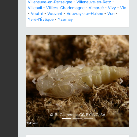
Villeneuve-en-Perseigne
-
Villeneuve-en-Retz
-
Villepail
-
Villiers-Charlemagne
-
Vimarcé
-
Vivy
-
Vix
-
Voutré
-
Vouvant
-
Vouvray-sur-Huisne
-
Vue
-
Yvré-l'Évêque
-
Yzernay
Previous
Next
© B. Calmont - CC BY-NC-SA