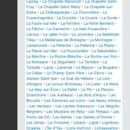
Launay
-
La Chapelle-Rainsouin
-
La Chapelle-Saint-
Fray
-
La Chapelle-Saint-Rémy
-
La Chapelle-sur-
Erdre
-
La Châtaigneraie
-
La Chevrolière
-
La
Copechagnière
-
La Croixille
-
La Cropte
-
La Dorée
-
La Faute-sur-Mer
-
La Ferrière
-
La Ferté-Bernard
-
La Flèche
-
La Garnache
-
La Haie-Fouassière
-
Lairoux
-
La Jaille-Yvon
-
La Jonchère
-
La Meilleraie-
Tillay
-
La Meilleraye-de-Bretagne
-
La Montagne
-
Landeronde
-
La Pellerine
-
La Pellerine
-
La Plaine
-
La Plaine-sur-Mer
-
La Possonnière
-
La Rabatelière
-
La Réorthe
-
La Roche-Blanche
-
La Roche-sur-Yon
-
La Romagne
-
La Séguinière
-
La Tardière
-
La
Turballe
-
Laval
-
Lavernat
-
Le Bignon
-
Le Boupère
-
Le Cellier
-
Le Champ-Saint-Père
-
Le Gâvre
-
Le
Genest-Saint-Isle
-
Le Gué-de-Velluire
-
Le Lion-
d'Angers
-
Le Loroux-Bottereau
-
Le Lude
-
Le Mans
-
Le May-sur-Èvre
-
Le Pallet
-
Le Pin
-
Le Plessis-
Grammoire
-
Les Aulneaux
-
Les Bois d'Anjou
-
Les
Brouzils
-
Les Garennes sur Loire
-
Les Hauts-d'Anjou
-
Les Herbiers
-
Les Landes-Genusson
-
Les Magnils-
Reigniers
-
Les Moutiers-en-Retz
-
Les Pineaux
-
Les
Ponts-de-Cé
-
Les Rairies
-
Les Sables-d'Olonne
-
Les Ulmes
-
Le Tronchet
-
Levaré
-
Ligné
-
Lignières-
Orgères
-
L'Île-d'Yeu
-
Loire-Authion
-
Loireauxence
-