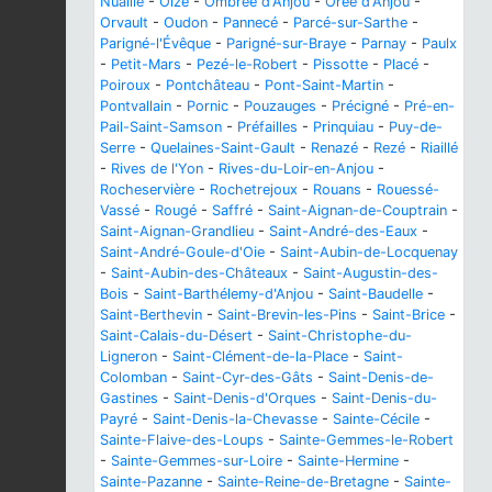
Nuaillé
-
Oizé
-
Ombrée d'Anjou
-
Orée d'Anjou
-
Orvault
-
Oudon
-
Pannecé
-
Parcé-sur-Sarthe
-
Parigné-l'Évêque
-
Parigné-sur-Braye
-
Parnay
-
Paulx
-
Petit-Mars
-
Pezé-le-Robert
-
Pissotte
-
Placé
-
Poiroux
-
Pontchâteau
-
Pont-Saint-Martin
-
Pontvallain
-
Pornic
-
Pouzauges
-
Précigné
-
Pré-en-
Pail-Saint-Samson
-
Préfailles
-
Prinquiau
-
Puy-de-
Serre
-
Quelaines-Saint-Gault
-
Renazé
-
Rezé
-
Riaillé
-
Rives de l'Yon
-
Rives-du-Loir-en-Anjou
-
Rocheservière
-
Rochetrejoux
-
Rouans
-
Rouessé-
Vassé
-
Rougé
-
Saffré
-
Saint-Aignan-de-Couptrain
-
Saint-Aignan-Grandlieu
-
Saint-André-des-Eaux
-
Saint-André-Goule-d'Oie
-
Saint-Aubin-de-Locquenay
-
Saint-Aubin-des-Châteaux
-
Saint-Augustin-des-
Bois
-
Saint-Barthélemy-d'Anjou
-
Saint-Baudelle
-
Saint-Berthevin
-
Saint-Brevin-les-Pins
-
Saint-Brice
-
Saint-Calais-du-Désert
-
Saint-Christophe-du-
Ligneron
-
Saint-Clément-de-la-Place
-
Saint-
Colomban
-
Saint-Cyr-des-Gâts
-
Saint-Denis-de-
Gastines
-
Saint-Denis-d'Orques
-
Saint-Denis-du-
Payré
-
Saint-Denis-la-Chevasse
-
Sainte-Cécile
-
Sainte-Flaive-des-Loups
-
Sainte-Gemmes-le-Robert
-
Sainte-Gemmes-sur-Loire
-
Sainte-Hermine
-
Sainte-Pazanne
-
Sainte-Reine-de-Bretagne
-
Sainte-