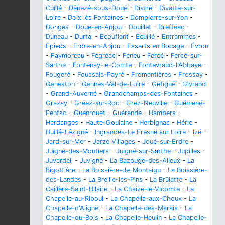
Cuillé
-
Dénezé-sous-Doué
-
Distré
-
Divatte-sur-
Loire
-
Doix lès Fontaines
-
Dompierre-sur-Yon
-
Donges
-
Doué-en-Anjou
-
Douillet
-
Drefféac
-
Duneau
-
Durtal
-
Écouflant
-
Écuillé
-
Entrammes
-
Épieds
-
Erdre-en-Anjou
-
Essarts en Bocage
-
Évron
-
Faymoreau
-
Fégréac
-
Feneu
-
Fercé
-
Fercé-sur-
Sarthe
-
Fontenay-le-Comte
-
Fontevraud-l'Abbaye
-
Fougeré
-
Foussais-Payré
-
Fromentières
-
Frossay
-
Geneston
-
Gennes-Val-de-Loire
-
Gétigné
-
Givrand
-
Grand-Auverné
-
Grandchamps-des-Fontaines
-
Grazay
-
Gréez-sur-Roc
-
Grez-Neuville
-
Guémené-
Penfao
-
Guenrouet
-
Guérande
-
Hambers
-
Hardanges
-
Haute-Goulaine
-
Herbignac
-
Héric
-
Huillé-Lézigné
-
Ingrandes-Le Fresne sur Loire
-
Izé
-
Jard-sur-Mer
-
Jarzé Villages
-
Joué-sur-Erdre
-
Juigné-des-Moutiers
-
Juigné-sur-Sarthe
-
Jupilles
-
Juvardeil
-
Juvigné
-
La Bazouge-des-Alleux
-
La
Bigottière
-
La Boissière-de-Montaigu
-
La Boissière-
des-Landes
-
La Breille-les-Pins
-
La Brûlatte
-
La
Caillère-Saint-Hilaire
-
La Chaize-le-Vicomte
-
La
Chapelle-au-Riboul
-
La Chapelle-aux-Choux
-
La
Chapelle-d'Aligné
-
La Chapelle-des-Marais
-
La
Chapelle-du-Bois
-
La Chapelle-Heulin
-
La Chapelle-