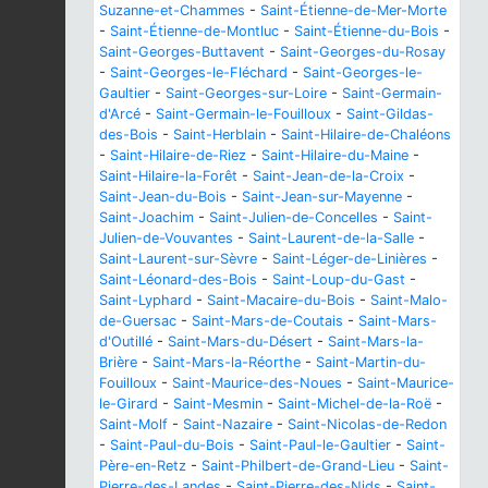
Suzanne-et-Chammes
-
Saint-Étienne-de-Mer-Morte
-
Saint-Étienne-de-Montluc
-
Saint-Étienne-du-Bois
-
Saint-Georges-Buttavent
-
Saint-Georges-du-Rosay
-
Saint-Georges-le-Fléchard
-
Saint-Georges-le-
Gaultier
-
Saint-Georges-sur-Loire
-
Saint-Germain-
d'Arcé
-
Saint-Germain-le-Fouilloux
-
Saint-Gildas-
des-Bois
-
Saint-Herblain
-
Saint-Hilaire-de-Chaléons
-
Saint-Hilaire-de-Riez
-
Saint-Hilaire-du-Maine
-
Saint-Hilaire-la-Forêt
-
Saint-Jean-de-la-Croix
-
Saint-Jean-du-Bois
-
Saint-Jean-sur-Mayenne
-
Saint-Joachim
-
Saint-Julien-de-Concelles
-
Saint-
Julien-de-Vouvantes
-
Saint-Laurent-de-la-Salle
-
Saint-Laurent-sur-Sèvre
-
Saint-Léger-de-Linières
-
Saint-Léonard-des-Bois
-
Saint-Loup-du-Gast
-
Saint-Lyphard
-
Saint-Macaire-du-Bois
-
Saint-Malo-
de-Guersac
-
Saint-Mars-de-Coutais
-
Saint-Mars-
d'Outillé
-
Saint-Mars-du-Désert
-
Saint-Mars-la-
Brière
-
Saint-Mars-la-Réorthe
-
Saint-Martin-du-
Fouilloux
-
Saint-Maurice-des-Noues
-
Saint-Maurice-
le-Girard
-
Saint-Mesmin
-
Saint-Michel-de-la-Roë
-
Saint-Molf
-
Saint-Nazaire
-
Saint-Nicolas-de-Redon
-
Saint-Paul-du-Bois
-
Saint-Paul-le-Gaultier
-
Saint-
Père-en-Retz
-
Saint-Philbert-de-Grand-Lieu
-
Saint-
Pierre-des-Landes
-
Saint-Pierre-des-Nids
-
Saint-