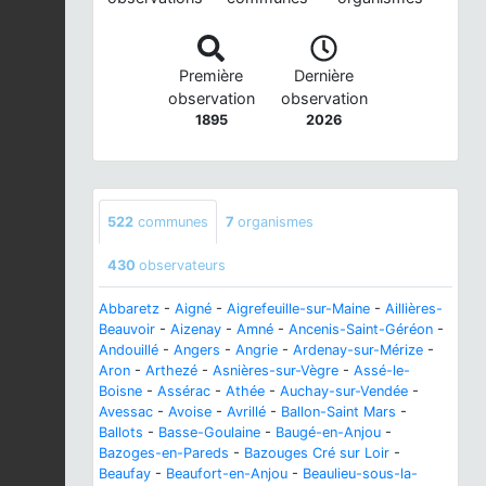
Première
Dernière
observation
observation
1895
2026
522
communes
7
organismes
430
observateurs
Abbaretz
-
Aigné
-
Aigrefeuille-sur-Maine
-
Aillières-
Beauvoir
-
Aizenay
-
Amné
-
Ancenis-Saint-Géréon
-
Andouillé
-
Angers
-
Angrie
-
Ardenay-sur-Mérize
-
Aron
-
Arthezé
-
Asnières-sur-Vègre
-
Assé-le-
Boisne
-
Assérac
-
Athée
-
Auchay-sur-Vendée
-
Avessac
-
Avoise
-
Avrillé
-
Ballon-Saint Mars
-
Ballots
-
Basse-Goulaine
-
Baugé-en-Anjou
-
Bazoges-en-Pareds
-
Bazouges Cré sur Loir
-
Beaufay
-
Beaufort-en-Anjou
-
Beaulieu-sous-la-