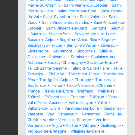
Pierre-du-Chemin
-
Saint-Pierre-du-Lorouër
-
Saint-
Pierre-la-Cour
-
Saint-Pierre-sur-Erve
-
Saint-Rémy-
du-Val
-
Saint-Symphorien
-
Saint-Valérien
-
Saint-
Viaud
-
Saint-Vincent-des-Landes
-
Saint-Vincent-du-
Lorouër
-
Saint-Vincent-sur-Jard
-
Sarrigné
-
Saumur
-
Sautron
-
Savennières
-
Savigné-sous-le-Lude
-
Sceaux-d'Anjou
-
Segré-en-Anjou Bleu
-
Ségrie
-
Seiches-sur-le-Loir
-
Semur-en-Vallon
-
Sévérac
-
Sèvremoine
-
Sèvremont
-
Sigournais
-
Sillé-le-
Guillaume
-
Solesmes
-
Somloire
-
Soulaines-sur-
Aubance
-
Souzay-Champigny
-
Sucé-sur-Erdre
-
Tallud-Sainte-Gemme
-
Talmont-Saint-Hilaire
-
Teillé
-
Terranjou
-
Théligny
-
Thoiré-sur-Dinan
-
Thorée-les-
Pins
-
Thorigné-d'Anjou
-
Thorigny
-
Thouarsais-
Bouildroux
-
Tiercé
-
Torcé-Viviers-en-Charnie
-
Trangé
-
Trans-sur-Erdre
-
Treffieux
-
Treillières
-
Trélazé
-
Trémentines
-
Tresson
-
Tuffalun
-
Vaas
-
Val d'Erdre-Auxence
-
Val-du-Layon
-
Vallet
-
Vallons-de-l'Erdre
-
Varennes-sur-Loire
-
Vaudelnay
-
Vautorte
-
Vay
-
Venansault
-
Vernantes
-
Verneil-le-
Chétif
-
Vernie
-
Vernoil-le-Fourrier
-
Verrie
-
Verrières-en-Anjou
-
Vertou
-
Vibraye
-
Vieillevigne
-
Vigneux-de-Bretagne
-
Villaines-la-Carelle
-