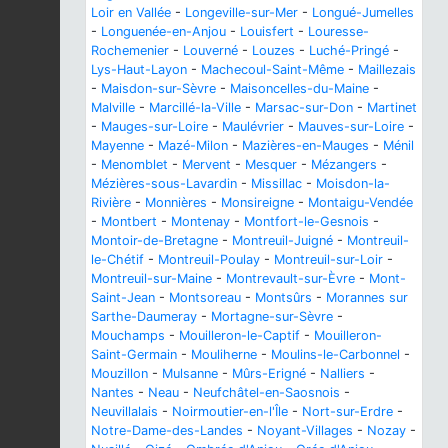
Loir en Vallée
-
Longeville-sur-Mer
-
Longué-Jumelles
-
Longuenée-en-Anjou
-
Louisfert
-
Louresse-
Rochemenier
-
Louverné
-
Louzes
-
Luché-Pringé
-
Lys-Haut-Layon
-
Machecoul-Saint-Même
-
Maillezais
-
Maisdon-sur-Sèvre
-
Maisoncelles-du-Maine
-
Malville
-
Marcillé-la-Ville
-
Marsac-sur-Don
-
Martinet
-
Mauges-sur-Loire
-
Maulévrier
-
Mauves-sur-Loire
-
Mayenne
-
Mazé-Milon
-
Mazières-en-Mauges
-
Ménil
-
Menomblet
-
Mervent
-
Mesquer
-
Mézangers
-
Mézières-sous-Lavardin
-
Missillac
-
Moisdon-la-
Rivière
-
Monnières
-
Monsireigne
-
Montaigu-Vendée
-
Montbert
-
Montenay
-
Montfort-le-Gesnois
-
Montoir-de-Bretagne
-
Montreuil-Juigné
-
Montreuil-
le-Chétif
-
Montreuil-Poulay
-
Montreuil-sur-Loir
-
Montreuil-sur-Maine
-
Montrevault-sur-Èvre
-
Mont-
Saint-Jean
-
Montsoreau
-
Montsûrs
-
Morannes sur
Sarthe-Daumeray
-
Mortagne-sur-Sèvre
-
Mouchamps
-
Mouilleron-le-Captif
-
Mouilleron-
Saint-Germain
-
Mouliherne
-
Moulins-le-Carbonnel
-
Mouzillon
-
Mulsanne
-
Mûrs-Erigné
-
Nalliers
-
Nantes
-
Neau
-
Neufchâtel-en-Saosnois
-
Neuvillalais
-
Noirmoutier-en-l'Île
-
Nort-sur-Erdre
-
Notre-Dame-des-Landes
-
Noyant-Villages
-
Nozay
-