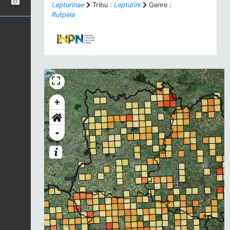
Lepturinae
Tribu :
Lepturini
Genre :
Rutpela
+
-