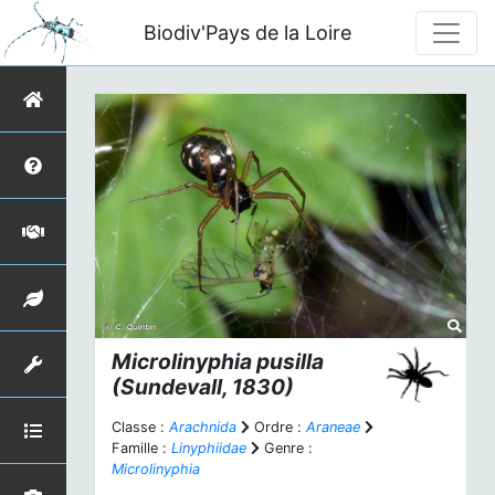
Biodiv'Pays de la Loire
Microlinyphia pusilla
(Sundevall, 1830)
Classe :
Arachnida
Ordre :
Araneae
Famille :
Linyphiidae
Genre :
Microlinyphia