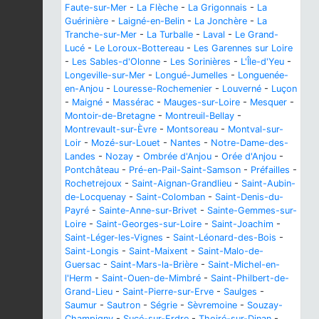
Faute-sur-Mer
-
La Flèche
-
La Grigonnais
-
La
Guérinière
-
Laigné-en-Belin
-
La Jonchère
-
La
Tranche-sur-Mer
-
La Turballe
-
Laval
-
Le Grand-
Lucé
-
Le Loroux-Bottereau
-
Les Garennes sur Loire
-
Les Sables-d'Olonne
-
Les Sorinières
-
L'Île-d'Yeu
-
Longeville-sur-Mer
-
Longué-Jumelles
-
Longuenée-
en-Anjou
-
Louresse-Rochemenier
-
Louverné
-
Luçon
-
Maigné
-
Massérac
-
Mauges-sur-Loire
-
Mesquer
-
Montoir-de-Bretagne
-
Montreuil-Bellay
-
Montrevault-sur-Èvre
-
Montsoreau
-
Montval-sur-
Loir
-
Mozé-sur-Louet
-
Nantes
-
Notre-Dame-des-
Landes
-
Nozay
-
Ombrée d'Anjou
-
Orée d'Anjou
-
Pontchâteau
-
Pré-en-Pail-Saint-Samson
-
Préfailles
-
Rochetrejoux
-
Saint-Aignan-Grandlieu
-
Saint-Aubin-
de-Locquenay
-
Saint-Colomban
-
Saint-Denis-du-
Payré
-
Sainte-Anne-sur-Brivet
-
Sainte-Gemmes-sur-
Loire
-
Saint-Georges-sur-Loire
-
Saint-Joachim
-
Saint-Léger-les-Vignes
-
Saint-Léonard-des-Bois
-
Saint-Longis
-
Saint-Maixent
-
Saint-Malo-de-
Guersac
-
Saint-Mars-la-Brière
-
Saint-Michel-en-
l'Herm
-
Saint-Ouen-de-Mimbré
-
Saint-Philbert-de-
Grand-Lieu
-
Saint-Pierre-sur-Erve
-
Saulges
-
Saumur
-
Sautron
-
Ségrie
-
Sèvremoine
-
Souzay-
Champigny
-
Sucé-sur-Erdre
-
Thoiré-sur-Dinan
-