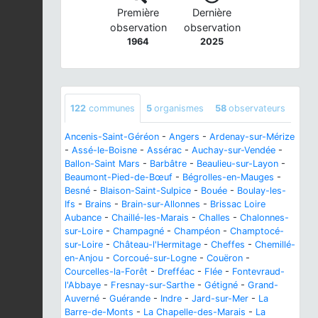
Première
Dernière
observation
observation
1964
2025
122
communes
5
organismes
58
observateurs
Ancenis-Saint-Géréon
-
Angers
-
Ardenay-sur-Mérize
-
Assé-le-Boisne
-
Assérac
-
Auchay-sur-Vendée
-
Ballon-Saint Mars
-
Barbâtre
-
Beaulieu-sur-Layon
-
Beaumont-Pied-de-Bœuf
-
Bégrolles-en-Mauges
-
Besné
-
Blaison-Saint-Sulpice
-
Bouée
-
Boulay-les-
Ifs
-
Brains
-
Brain-sur-Allonnes
-
Brissac Loire
Aubance
-
Chaillé-les-Marais
-
Challes
-
Chalonnes-
sur-Loire
-
Champagné
-
Champéon
-
Champtocé-
sur-Loire
-
Château-l'Hermitage
-
Cheffes
-
Chemillé-
en-Anjou
-
Corcoué-sur-Logne
-
Couëron
-
Courcelles-la-Forêt
-
Drefféac
-
Flée
-
Fontevraud-
l'Abbaye
-
Fresnay-sur-Sarthe
-
Gétigné
-
Grand-
Auverné
-
Guérande
-
Indre
-
Jard-sur-Mer
-
La
Barre-de-Monts
-
La Chapelle-des-Marais
-
La