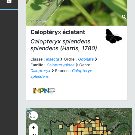
Caloptéryx éclatant
Calopteryx splendens
splendens
(Harris, 1780)
Classe :
Insecta
Ordre :
Odonata
Famille :
Calopterygidae
Genre :
Calopteryx
Espèce :
Calopteryx
splendens
+