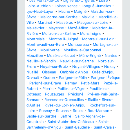
-
Les Ponts-de-Cé
-
Lignières-Orgères
-
Loiré
-
Loire-Authion
-
Loireauxence
-
Longué-Jumelles
-
Lys-Haut-Layon
-
Maché
-
Maigné
-
Maisdon-sur-
Sèvre
-
Malicorne-sur-Sarthe
-
Malville
-
Marcillé-la-
Ville
-
Martinet
-
Massérac
-
Mauges-sur-Loire
-
Maulévrier
-
Mayenne
-
Mazé-Milon
-
Moisdon-la-
Rivière
-
Moitron-sur-Sarthe
-
Monsireigne
-
Montrelais
-
Montreuil-Juigné
-
Montreuil-sur-Loir
-
Montrevault-sur-Èvre
-
Montsoreau
-
Mortagne-sur-
Sèvre
-
Mouliherne
-
Moulins-le-Carbonnel
-
Mouzillon
-
Mozé-sur-Louet
-
Mûrs-Erigné
-
Nantes
-
Neuilly-le-Vendin
-
Neuville-sur-Sarthe
-
Nort-sur-
Erdre
-
Noyal-sur-Brutz
-
Noyant-Villages
-
Nozay
-
Nuaillé
-
Oisseau
-
Ombrée d'Anjou
-
Orée d'Anjou
-
Orvault
-
Oudon
-
Parigné-le-Pôlin
-
Parigné-l'Évêque
-
Parigné-sur-Braye
-
Parnay
-
Petit-Mars
-
Pezé-le-
Robert
-
Pierric
-
Poillé-sur-Vègre
-
Pouillé-les-
Côteaux
-
Pouzauges
-
Précigné
-
Pré-en-Pail-Saint-
Samson
-
Rennes-en-Grenouilles
-
Riaillé
-
Rives-
d'Autise
-
Rives-du-Loir-en-Anjou
-
Rochefort-sur-
Loire
-
Rosnay
-
Rouans
-
Rouez
-
Rou-Marson
-
Sablé-sur-Sarthe
-
Saffré
-
Saint-Aignan-de-
Couptrain
-
Saint-Aubin-des-Châteaux
-
Saint-
Barthélemy-d'Anjou
-
Saint-Baudelle
-
Saint-Calais-