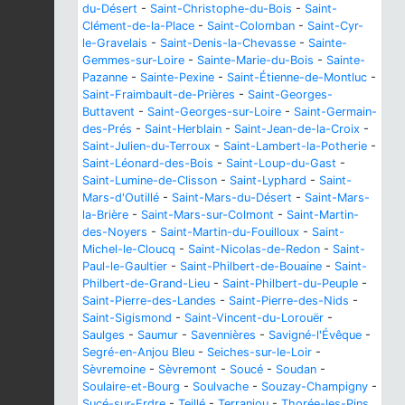
du-Désert
-
Saint-Christophe-du-Bois
-
Saint-
Clément-de-la-Place
-
Saint-Colomban
-
Saint-Cyr-
le-Gravelais
-
Saint-Denis-la-Chevasse
-
Sainte-
Gemmes-sur-Loire
-
Sainte-Marie-du-Bois
-
Sainte-
Pazanne
-
Sainte-Pexine
-
Saint-Étienne-de-Montluc
-
Saint-Fraimbault-de-Prières
-
Saint-Georges-
Buttavent
-
Saint-Georges-sur-Loire
-
Saint-Germain-
des-Prés
-
Saint-Herblain
-
Saint-Jean-de-la-Croix
-
Saint-Julien-du-Terroux
-
Saint-Lambert-la-Potherie
-
Saint-Léonard-des-Bois
-
Saint-Loup-du-Gast
-
Saint-Lumine-de-Clisson
-
Saint-Lyphard
-
Saint-
Mars-d'Outillé
-
Saint-Mars-du-Désert
-
Saint-Mars-
la-Brière
-
Saint-Mars-sur-Colmont
-
Saint-Martin-
des-Noyers
-
Saint-Martin-du-Fouilloux
-
Saint-
Michel-le-Cloucq
-
Saint-Nicolas-de-Redon
-
Saint-
Paul-le-Gaultier
-
Saint-Philbert-de-Bouaine
-
Saint-
Philbert-de-Grand-Lieu
-
Saint-Philbert-du-Peuple
-
Saint-Pierre-des-Landes
-
Saint-Pierre-des-Nids
-
Saint-Sigismond
-
Saint-Vincent-du-Lorouër
-
Saulges
-
Saumur
-
Savennières
-
Savigné-l'Évêque
-
Segré-en-Anjou Bleu
-
Seiches-sur-le-Loir
-
Sèvremoine
-
Sèvremont
-
Soucé
-
Soudan
-
Soulaire-et-Bourg
-
Soulvache
-
Souzay-Champigny
-
Sucé-sur-Erdre
-
Teillé
-
Terranjou
-
Thorée-les-Pins