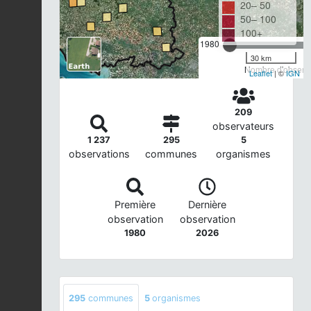
20– 50
50– 100
100+
1980
30 km
Nombre d'observa
Leaflet
| ©
IGN
209
observateurs
1 237
295
5
observations
communes
organismes
Première
Dernière
observation
observation
1980
2026
295
communes
5
organismes