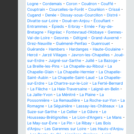
Logne
-
Cordemais
-
Coron
-
Couëron
-
Couffé
-
Couptrain
-
Courcelles-la-Forêt
-
Courléon
-
Crissé
-
Cugand
-
Denée
-
Dissay-sous-Courcillon
-
Distré
-
Divatte-sur-Loire
-
Doué-en-Anjou
-
Écouflant
-
Entrammes
-
Épieds
-
Erbray
-
Ernée
-
Fay-de-
Bretagne
-
Fégréac
-
Fontevraud-l'Abbaye
-
Gennes-
Val-de-Loire
-
Gesvres
-
Gétigné
-
Grand-Auverné
-
Grez-Neuville
-
Guémené-Penfao
-
Guenrouet
-
Guérande
-
Hambers
-
Hardanges
-
Haute-Goulaine
-
Hercé
-
Jarzé Villages
-
Javron-les-Chapelles
-
Joué-
sur-Erdre
-
Juigné-sur-Sarthe
-
Juillé
-
La Bazoge
-
La Breille-les-Pins
-
La Chapelle-au-Riboul
-
La
Chapelle-Glain
-
La Chapelle-Hermier
-
La Chapelle-
Saint-Aubin
-
La Chapelle-Saint-Laud
-
La Chapelle-
sur-Erdre
-
La Chartre-sur-le-Loir
-
La Ferté-Bernard
-
La Flèche
-
La Haie-Traversaine
-
Laigné-en-Belin
-
La Jaille-Yvon
-
La Ménitré
-
La Plaine
-
La
Possonnière
-
La Remaudière
-
La Roche-sur-Yon
-
La
Romagne
-
La Séguinière
-
Lassay-les-Châteaux
-
La
Suze-sur-Sarthe
-
Le Cellier
-
Le Gâvre
-
Le
Housseau-Brétignolles
-
Le Lion-d'Angers
-
Le Mans
-
Le May-sur-Èvre
-
Le Pin
-
Le Ribay
-
Les Bois
d'Anjou
-
Les Garennes sur Loire
-
Les Hauts-d'Anjou