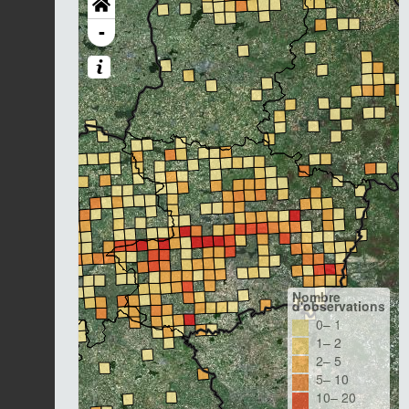
-
Nombre
d'observations
0– 1
1– 2
2– 5
5– 10
10– 20