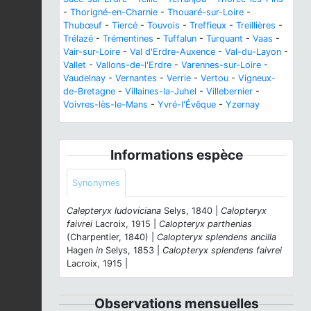
-
Thorigné-en-Charnie
-
Thouaré-sur-Loire
-
Thubœuf
-
Tiercé
-
Touvois
-
Treffieux
-
Treillières
-
Trélazé
-
Trémentines
-
Tuffalun
-
Turquant
-
Vaas
-
Vair-sur-Loire
-
Val d'Erdre-Auxence
-
Val-du-Layon
-
Vallet
-
Vallons-de-l'Erdre
-
Varennes-sur-Loire
-
Vaudelnay
-
Vernantes
-
Verrie
-
Vertou
-
Vigneux-
de-Bretagne
-
Villaines-la-Juhel
-
Villebernier
-
Voivres-lès-le-Mans
-
Yvré-l'Évêque
-
Yzernay
Informations espèce
Synonymes
Calepteryx ludoviciana
Selys, 1840 |
Calopteryx
faivrei
Lacroix, 1915 |
Calopteryx parthenias
(Charpentier, 1840) |
Calopteryx splendens ancilla
Hagen
in
Selys, 1853 |
Calopteryx splendens faivrei
Lacroix, 1915 |
Observations mensuelles