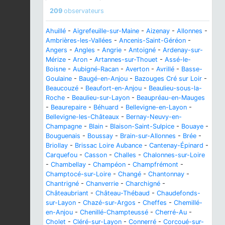
209
observateurs
Ahuillé
-
Aigrefeuille-sur-Maine
-
Aizenay
-
Allonnes
-
Ambrières-les-Vallées
-
Ancenis-Saint-Géréon
-
Angers
-
Angles
-
Angrie
-
Antoigné
-
Ardenay-sur-
Mérize
-
Aron
-
Artannes-sur-Thouet
-
Assé-le-
Boisne
-
Aubigné-Racan
-
Averton
-
Avrillé
-
Basse-
Goulaine
-
Baugé-en-Anjou
-
Bazouges Cré sur Loir
-
Beaucouzé
-
Beaufort-en-Anjou
-
Beaulieu-sous-la-
Roche
-
Beaulieu-sur-Layon
-
Beaupréau-en-Mauges
-
Beaurepaire
-
Béhuard
-
Bellevigne-en-Layon
-
Bellevigne-les-Châteaux
-
Bernay-Neuvy-en-
Champagne
-
Blain
-
Blaison-Saint-Sulpice
-
Bouaye
-
Bouguenais
-
Boussay
-
Brain-sur-Allonnes
-
Brée
-
Briollay
-
Brissac Loire Aubance
-
Cantenay-Épinard
-
Carquefou
-
Casson
-
Challes
-
Chalonnes-sur-Loire
-
Chambellay
-
Champéon
-
Champfrémont
-
Champtocé-sur-Loire
-
Changé
-
Chantonnay
-
Chantrigné
-
Chanverrie
-
Charchigné
-
Châteaubriant
-
Château-Thébaud
-
Chaudefonds-
sur-Layon
-
Chazé-sur-Argos
-
Cheffes
-
Chemillé-
en-Anjou
-
Chenillé-Champteussé
-
Cherré-Au
-
Cholet
-
Cléré-sur-Layon
-
Connerré
-
Corcoué-sur-