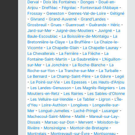
Derval
-
Doix lès Fontaines
-
Donges
-
Doué-en-
Anjou
-
Drefféac
-
Fégréac
-
Fontevraud-l'Abbaye
-
Frossay
-
Geneston
-
Gennes-Val-de-Loire
-
Gétigné
-
Givrand
-
Grand-Auverné
-
Grand'Landes
-
Grosbreuil
-
Grues
-
Guenrouet
-
Guérande
-
Héric
-
Jard-sur-Mer
-
Juigné-des-Moutiers
-
Juvigné
-
La
Baule-Escoublac
-
La Boissière-de-Montaigu
-
La
Bretonnière-la-Claye
-
La Bruffière
-
La Chaize-le-
Vicomte
-
La Chapelle-Glain
-
La Chapelle-Launay
-
La Chevallerais
-
La Ferrière
-
La Flèche
-
La
Fontaine-Saint-Martin
-
La Gaubretière
-
L'Aiguillon-
sur-Mer
-
La Jonchère
-
La Roche-Blanche
-
La
Roche-sur-Yon
-
La Tranche-sur-Mer
-
La Turballe
-
Le Bernard
-
Le Champ-Saint-Père
-
Le Gâvre
-
Legé
-
Le Poiré-sur-Vie
-
Les Epesses
-
Les Hauts-d'Anjou
-
Les Landes-Genusson
-
Les Magnils-Reigniers
-
Les
Moutiers-en-Retz
-
Les Rairies
-
Les Sables-d'Olonne
-
Les Velluire-sur-Vendée
-
Le Tablier
-
Ligron
-
L'Île-
d'Yeu
-
Loire-Authion
-
Longèves
-
Longeville-sur-
Mer
-
Longué-Jumelles
-
Luché-Pringé
-
Lusanger
-
Machecoul-Saint-Même
-
Maillé
-
Mareuil-sur-Lay-
Dissais
-
Marsac-sur-Don
-
Mervent
-
Moisdon-la-
Rivière
-
Monsireigne
-
Montoir-de-Bretagne
-
Montrelais
-
Montrevault-sur-Èvre
-
Montsoreau
-