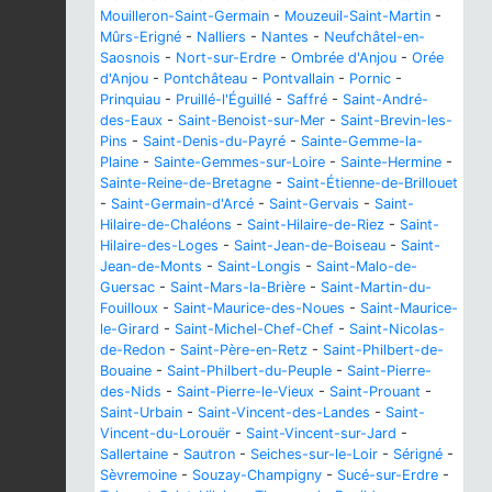
Mouilleron-Saint-Germain
-
Mouzeuil-Saint-Martin
-
Mûrs-Erigné
-
Nalliers
-
Nantes
-
Neufchâtel-en-
Saosnois
-
Nort-sur-Erdre
-
Ombrée d'Anjou
-
Orée
d'Anjou
-
Pontchâteau
-
Pontvallain
-
Pornic
-
Prinquiau
-
Pruillé-l'Éguillé
-
Saffré
-
Saint-André-
des-Eaux
-
Saint-Benoist-sur-Mer
-
Saint-Brevin-les-
Pins
-
Saint-Denis-du-Payré
-
Sainte-Gemme-la-
Plaine
-
Sainte-Gemmes-sur-Loire
-
Sainte-Hermine
-
Sainte-Reine-de-Bretagne
-
Saint-Étienne-de-Brillouet
-
Saint-Germain-d'Arcé
-
Saint-Gervais
-
Saint-
Hilaire-de-Chaléons
-
Saint-Hilaire-de-Riez
-
Saint-
Hilaire-des-Loges
-
Saint-Jean-de-Boiseau
-
Saint-
Jean-de-Monts
-
Saint-Longis
-
Saint-Malo-de-
Guersac
-
Saint-Mars-la-Brière
-
Saint-Martin-du-
Fouilloux
-
Saint-Maurice-des-Noues
-
Saint-Maurice-
le-Girard
-
Saint-Michel-Chef-Chef
-
Saint-Nicolas-
de-Redon
-
Saint-Père-en-Retz
-
Saint-Philbert-de-
Bouaine
-
Saint-Philbert-du-Peuple
-
Saint-Pierre-
des-Nids
-
Saint-Pierre-le-Vieux
-
Saint-Prouant
-
Saint-Urbain
-
Saint-Vincent-des-Landes
-
Saint-
Vincent-du-Lorouër
-
Saint-Vincent-sur-Jard
-
Sallertaine
-
Sautron
-
Seiches-sur-le-Loir
-
Sérigné
-
Sèvremoine
-
Souzay-Champigny
-
Sucé-sur-Erdre
-