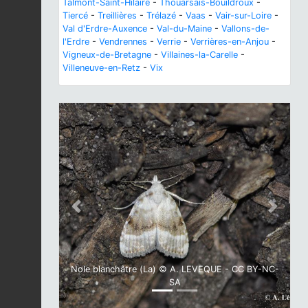
Talmont-Saint-Hilaire
-
Thouarsais-Bouildroux
-
Tiercé
-
Treillières
-
Trélazé
-
Vaas
-
Vair-sur-Loire
-
Val d'Erdre-Auxence
-
Val-du-Maine
-
Vallons-de-
l'Erdre
-
Vendrennes
-
Verrie
-
Verrières-en-Anjou
-
Vigneux-de-Bretagne
-
Villaines-la-Carelle
-
Villeneuve-en-Retz
-
Vix
Previous
Next
Nole blanchâtre (La) © A. LEVEQUE - CC BY-NC-
SA