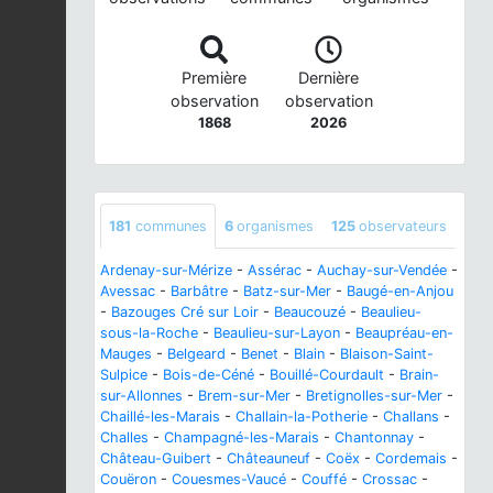
Première
Dernière
observation
observation
1868
2026
181
communes
6
organismes
125
observateurs
Ardenay-sur-Mérize
-
Assérac
-
Auchay-sur-Vendée
-
Avessac
-
Barbâtre
-
Batz-sur-Mer
-
Baugé-en-Anjou
-
Bazouges Cré sur Loir
-
Beaucouzé
-
Beaulieu-
sous-la-Roche
-
Beaulieu-sur-Layon
-
Beaupréau-en-
Mauges
-
Belgeard
-
Benet
-
Blain
-
Blaison-Saint-
Sulpice
-
Bois-de-Céné
-
Bouillé-Courdault
-
Brain-
sur-Allonnes
-
Brem-sur-Mer
-
Bretignolles-sur-Mer
-
Chaillé-les-Marais
-
Challain-la-Potherie
-
Challans
-
Challes
-
Champagné-les-Marais
-
Chantonnay
-
Château-Guibert
-
Châteauneuf
-
Coëx
-
Cordemais
-
Couëron
-
Couesmes-Vaucé
-
Couffé
-
Crossac
-