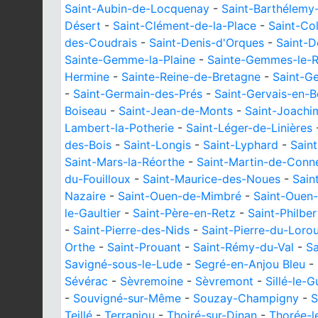
Saint-Aubin-de-Locquenay
-
Saint-Barthélemy
Désert
-
Saint-Clément-de-la-Place
-
Saint-C
des-Coudrais
-
Saint-Denis-d'Orques
-
Saint-D
Sainte-Gemme-la-Plaine
-
Sainte-Gemmes-le-R
Hermine
-
Sainte-Reine-de-Bretagne
-
Saint-Ge
-
Saint-Germain-des-Prés
-
Saint-Gervais-en-B
Boiseau
-
Saint-Jean-de-Monts
-
Saint-Joachi
Lambert-la-Potherie
-
Saint-Léger-de-Linières
des-Bois
-
Saint-Longis
-
Saint-Lyphard
-
Sain
Saint-Mars-la-Réorthe
-
Saint-Martin-de-Conn
du-Fouilloux
-
Saint-Maurice-des-Noues
-
Sain
Nazaire
-
Saint-Ouen-de-Mimbré
-
Saint-Ouen-
le-Gaultier
-
Saint-Père-en-Retz
-
Saint-Philbe
-
Saint-Pierre-des-Nids
-
Saint-Pierre-du-Loro
Orthe
-
Saint-Prouant
-
Saint-Rémy-du-Val
-
Sa
Savigné-sous-le-Lude
-
Segré-en-Anjou Bleu
-
Sévérac
-
Sèvremoine
-
Sèvremont
-
Sillé-le-G
-
Souvigné-sur-Même
-
Souzay-Champigny
-
S
Teillé
-
Terranjou
-
Thoiré-sur-Dinan
-
Thorée-l