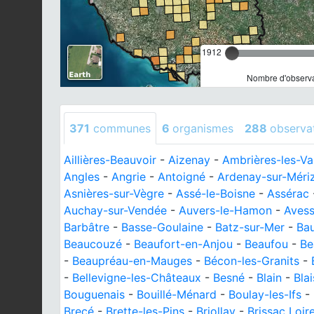
1912
Nombre d'observa
371
communes
6
organismes
288
observa
Aillières-Beauvoir
-
Aizenay
-
Ambrières-les-Va
Angles
-
Angrie
-
Antoigné
-
Ardenay-sur-Méri
Asnières-sur-Vègre
-
Assé-le-Boisne
-
Assérac
Auchay-sur-Vendée
-
Auvers-le-Hamon
-
Aves
Barbâtre
-
Basse-Goulaine
-
Batz-sur-Mer
-
Ba
Beaucouzé
-
Beaufort-en-Anjou
-
Beaufou
-
Be
-
Beaupréau-en-Mauges
-
Bécon-les-Granits
-
-
Bellevigne-les-Châteaux
-
Besné
-
Blain
-
Bla
Bouguenais
-
Bouillé-Ménard
-
Boulay-les-Ifs
-
Brecé
-
Brette-les-Pins
-
Briollay
-
Brissac Loi