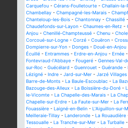
Carquefou
-
Cérans-Foulletourte
-
Challain-la-
Chambellay
-
Champagné-les-Marais
-
Champf
Chanteloup-les-Bois
-
Chantonnay
-
Chassillé
Chaudefonds-sur-Layon
-
Chaumes-en-Retz
-
Anjou
-
Chenillé-Champteussé
-
Chenu
-
Chole
Corcoué-sur-Logne
-
Corzé
-
Couëron
-
Cross
Dompierre-sur-Yon
-
Donges
-
Doué-en-Anjou
Écuillé
-
Entrammes
-
Erdre-en-Anjou
-
Ernée
Fontevraud-l'Abbaye
-
Fougeré
-
Gennes-Val-d
sur-Roc
-
Guécélard
-
Guenrouet
-
Guérande
-
Lézigné
-
Indre
-
Jard-sur-Mer
-
Jarzé Villages
Barre-de-Monts
-
La Baule-Escoublac
-
La Baz
Bazouge-des-Alleux
-
La Boissière-du-Doré
-
L
le-Vicomte
-
La Chapelle-des-Marais
-
La Chap
Chapelle-sur-Erdre
-
La Faute-sur-Mer
-
La Fer
Fouassière
-
Laigné-en-Belin
-
L'Aiguillon-sur-
Meilleraie-Tillay
-
Landeronde
-
La Rouaudière
Tessoualle
-
La Tranche-sur-Mer
-
La Turballe