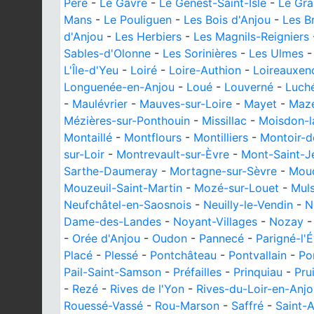
Père
-
Le Gâvre
-
Le Genest-Saint-Isle
-
Le Gr
Mans
-
Le Pouliguen
-
Les Bois d'Anjou
-
Les B
d'Anjou
-
Les Herbiers
-
Les Magnils-Reigniers
Sables-d'Olonne
-
Les Sorinières
-
Les Ulmes
L'Île-d'Yeu
-
Loiré
-
Loire-Authion
-
Loireauxen
Longuenée-en-Anjou
-
Loué
-
Louverné
-
Luch
-
Maulévrier
-
Mauves-sur-Loire
-
Mayet
-
Mazé
Mézières-sur-Ponthouin
-
Missillac
-
Moisdon-l
Montaillé
-
Montflours
-
Montilliers
-
Montoir-d
sur-Loir
-
Montrevault-sur-Èvre
-
Mont-Saint-J
Sarthe-Daumeray
-
Mortagne-sur-Sèvre
-
Mou
Mouzeuil-Saint-Martin
-
Mozé-sur-Louet
-
Mul
Neufchâtel-en-Saosnois
-
Neuilly-le-Vendin
-
N
Dame-des-Landes
-
Noyant-Villages
-
Nozay
-
Orée d'Anjou
-
Oudon
-
Pannecé
-
Parigné-l'
Placé
-
Plessé
-
Pontchâteau
-
Pontvallain
-
Po
Pail-Saint-Samson
-
Préfailles
-
Prinquiau
-
Prui
-
Rezé
-
Rives de l'Yon
-
Rives-du-Loir-en-Anjo
Rouessé-Vassé
-
Rou-Marson
-
Saffré
-
Saint-