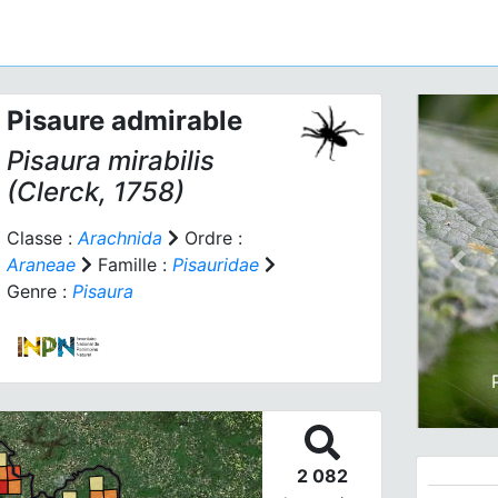
Pisaure admirable
Pisaura mirabilis
(Clerck, 1758)
Classe :
Arachnida
Ordre :
Araneae
Famille :
Pisauridae
Prev
Genre :
Pisaura
2 082