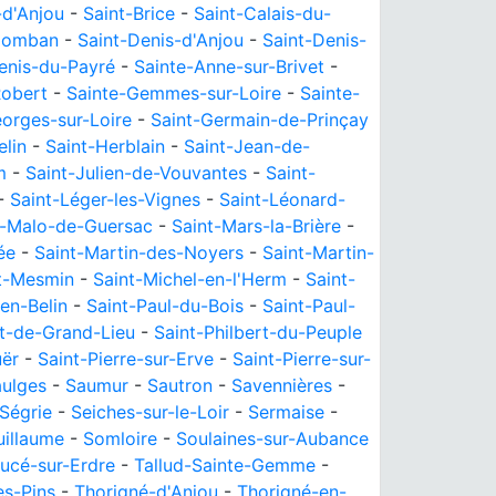
-d'Anjou
-
Saint-Brice
-
Saint-Calais-du-
olomban
-
Saint-Denis-d'Anjou
-
Saint-Denis-
enis-du-Payré
-
Sainte-Anne-sur-Brivet
-
obert
-
Sainte-Gemmes-sur-Loire
-
Sainte-
orges-sur-Loire
-
Saint-Germain-de-Prinçay
elin
-
Saint-Herblain
-
Saint-Jean-de-
m
-
Saint-Julien-de-Vouvantes
-
Saint-
-
Saint-Léger-les-Vignes
-
Saint-Léonard-
t-Malo-de-Guersac
-
Saint-Mars-la-Brière
-
ée
-
Saint-Martin-des-Noyers
-
Saint-Martin-
t-Mesmin
-
Saint-Michel-en-l'Herm
-
Saint-
en-Belin
-
Saint-Paul-du-Bois
-
Saint-Paul-
rt-de-Grand-Lieu
-
Saint-Philbert-du-Peuple
uër
-
Saint-Pierre-sur-Erve
-
Saint-Pierre-sur-
ulges
-
Saumur
-
Sautron
-
Savennières
-
Ségrie
-
Seiches-sur-le-Loir
-
Sermaise
-
uillaume
-
Somloire
-
Soulaines-sur-Aubance
ucé-sur-Erdre
-
Tallud-Sainte-Gemme
-
es-Pins
-
Thorigné-d'Anjou
-
Thorigné-en-