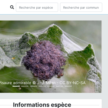
ious
Next
Pisaure admirable © J.-J. Milan - CC BY-NC-SA
Informations espèce