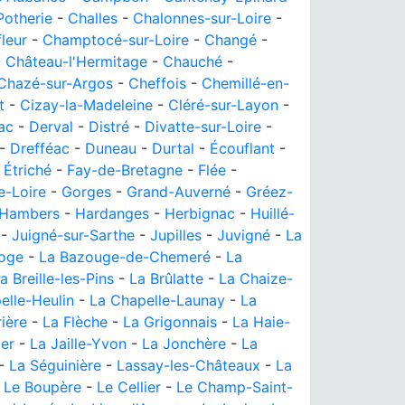
Potherie
-
Challes
-
Chalonnes-sur-Loire
-
leur
-
Champtocé-sur-Loire
-
Changé
-
-
Château-l'Hermitage
-
Chauché
-
Chazé-sur-Argos
-
Cheffois
-
Chemillé-en-
t
-
Cizay-la-Madeleine
-
Cléré-sur-Layon
-
ac
-
Derval
-
Distré
-
Divatte-sur-Loire
-
-
Drefféac
-
Duneau
-
Durtal
-
Écouflant
-
-
Étriché
-
Fay-de-Bretagne
-
Flée
-
e-Loire
-
Gorges
-
Grand-Auverné
-
Gréez-
Hambers
-
Hardanges
-
Herbignac
-
Huillé-
-
Juigné-sur-Sarthe
-
Jupilles
-
Juvigné
-
La
oge
-
La Bazouge-de-Chemeré
-
La
a Breille-les-Pins
-
La Brûlatte
-
La Chaize-
elle-Heulin
-
La Chapelle-Launay
-
La
rière
-
La Flèche
-
La Grigonnais
-
La Haie-
Mer
-
La Jaille-Yvon
-
La Jonchère
-
La
-
La Séguinière
-
Lassay-les-Châteaux
-
La
-
Le Boupère
-
Le Cellier
-
Le Champ-Saint-