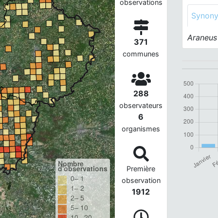
observations
Synon
Araneus 
371
communes
288
observateurs
6
organismes
Nombre
d'observations
Première
0– 1
observation
1– 2
1912
2– 5
5– 10
10– 20