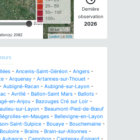
20– 50
Dernière
50– 100
observation
100+
2026
2026
30 km
tion(s): 2082
Leaflet
| ©
IGN
teurs
llées
-
Ancenis-Saint-Géréon
-
Angers
-
ze
-
Arquenay
-
Artannes-sur-Thouet
-
-
Aubigné-Racan
-
Aubigné-sur-Layon
-
sac
-
Avrillé
-
Ballon-Saint Mars
-
Ballots
-
ugé-en-Anjou
-
Bazouges Cré sur Loir
-
aulieu-sur-Layon
-
Beaumont-Pied-de-Bœuf
Bégrolles-en-Mauges
-
Bellevigne-en-Layon
ison-Saint-Sulpice
-
Bouaye
-
Bouchemaine
-
Bouloire
-
Brains
-
Brain-sur-Allonnes
-
re Aubance
-
Campbon
-
Cantenay-Épinard
-