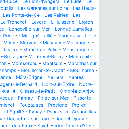
and-Lucé
-
Le Lion-d'Angers
-
Le Lude
-
Le
rouzils
-
Les Garennes sur Loire
-
Les Hauts-
-
Les Ponts-de-Cé
-
Les Rairies
-
Les
-
Le Tronchet
-
Levaré
-
L'Huisserie
-
Ligron
-
ce
-
Longeville-sur-Mer
-
Longué-Jumelles
-
é-Pringé
-
Marigné-Laillé
-
Mauges-sur-Loire
-Milon
-
Mervent
-
Mesquer
-
Mézangers
-
a-Rivière
-
Moncé-en-Belin
-
Monsireigne
-
e-Bretagne
-
Montreuil-Bellay
-
Montreuil-
ean
-
Montsoreau
-
Montsûrs
-
Morannes sur
champs
-
Mouilleron-le-Captif
-
Mouliherne
-
sanne
-
Mûrs-Erigné
-
Nalliers
-
Nantes
-
ogent-le-Bernard
-
Nort-sur-Erdre
-
Notre-
-
Nuaillé
-
Oisseau-le-Petit
-
Ombrée d'Anjou
Évêque
-
Parnay
-
Piriac-sur-Mer
-
Pissotte
-
rnichet
-
Pouzauges
-
Précigné
-
Pré-en-
llé-l'Éguillé
-
Rahay
-
Rennes-en-Grenouilles
u
-
Rochefort-sur-Loire
-
Rochetrejoux
-
André-des-Eaux
-
Saint-André-Goule-d'Oie
-