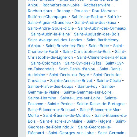
Anjou
-
Rochefort-sur-Loire
-
Rocheservière
-
Rochetrejoux
-
Rosnay
-
Rouans
-
Rou-Marson
-
Ruillé-en-Champagne
-
Sablé-sur-Sarthe
-
Saffré
-
Saint-Aignan-Grandlieu
-
Saint-André-des-Eaux
-
Saint-André-Goule-d'Oie
-
Saint-Aubin-des-Ormeaux
-
Saint-Aubin-la-Plaine
-
Saint-Augustin-des-Bois
-
Saint-Avaugourd-des-Landes
-
Saint-Barthélemy-
d'Anjou
-
Saint-Brevin-les-Pins
-
Saint-Brice
-
Saint-
Charles-la-Forêt
-
Saint-Christophe-du-Bois
-
Saint-
Christophe-du-Ligneron
-
Saint-Clément-de-la-Place
-
Saint-Colomban
-
Saint-Cyr-des-Gâts
-
Saint-Cyr-
en-Talmondais
-
Saint-Denis-d'Anjou
-
Saint-Denis-
du-Maine
-
Saint-Denis-du-Payré
-
Saint-Denis-la-
Chevasse
-
Sainte-Anne-sur-Brivet
-
Sainte-Cécile
-
Sainte-Flaive-des-Loups
-
Sainte-Foy
-
Sainte-
Gemme-la-Plaine
-
Sainte-Gemmes-sur-Loire
-
Sainte-Hermine
-
Sainte-Luce-sur-Loire
-
Sainte-
Pazanne
-
Sainte-Pexine
-
Sainte-Reine-de-Bretagne
-
Saint-Étienne-de-Brillouet
-
Saint-Étienne-de-Mer-
Morte
-
Saint-Étienne-de-Montluc
-
Saint-Étienne-du-
Bois
-
Saint-Fiacre-sur-Maine
-
Saint-Fulgent
-
Saint-
Georges-de-Pointindoux
-
Saint-Georges-le-
Fléchard
-
Saint-Georges-sur-Loire
-
Saint-Germain-