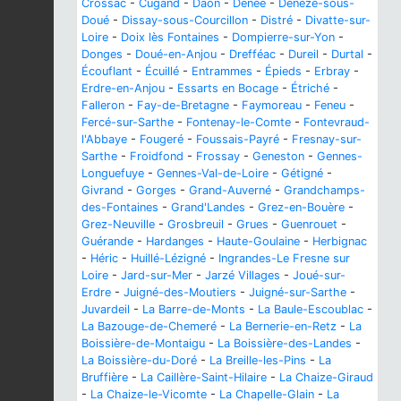
Crossac
-
Cugand
-
Daon
-
Denée
-
Dénezé-sous-
Doué
-
Dissay-sous-Courcillon
-
Distré
-
Divatte-sur-
Loire
-
Doix lès Fontaines
-
Dompierre-sur-Yon
-
Donges
-
Doué-en-Anjou
-
Drefféac
-
Dureil
-
Durtal
-
Écouflant
-
Écuillé
-
Entrammes
-
Épieds
-
Erbray
-
Erdre-en-Anjou
-
Essarts en Bocage
-
Étriché
-
Falleron
-
Fay-de-Bretagne
-
Faymoreau
-
Feneu
-
Fercé-sur-Sarthe
-
Fontenay-le-Comte
-
Fontevraud-
l'Abbaye
-
Fougeré
-
Foussais-Payré
-
Fresnay-sur-
Sarthe
-
Froidfond
-
Frossay
-
Geneston
-
Gennes-
Longuefuye
-
Gennes-Val-de-Loire
-
Gétigné
-
Givrand
-
Gorges
-
Grand-Auverné
-
Grandchamps-
des-Fontaines
-
Grand'Landes
-
Grez-en-Bouère
-
Grez-Neuville
-
Grosbreuil
-
Grues
-
Guenrouet
-
Guérande
-
Hardanges
-
Haute-Goulaine
-
Herbignac
-
Héric
-
Huillé-Lézigné
-
Ingrandes-Le Fresne sur
Loire
-
Jard-sur-Mer
-
Jarzé Villages
-
Joué-sur-
Erdre
-
Juigné-des-Moutiers
-
Juigné-sur-Sarthe
-
Juvardeil
-
La Barre-de-Monts
-
La Baule-Escoublac
-
La Bazouge-de-Chemeré
-
La Bernerie-en-Retz
-
La
Boissière-de-Montaigu
-
La Boissière-des-Landes
-
La Boissière-du-Doré
-
La Breille-les-Pins
-
La
Bruffière
-
La Caillère-Saint-Hilaire
-
La Chaize-Giraud
-
La Chaize-le-Vicomte
-
La Chapelle-Glain
-
La