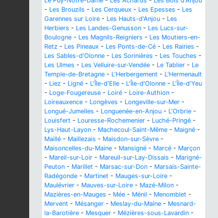
Le Puy-Notre-Dame
-
Les Achards
-
Les Bois d'Anjou
-
Les Brouzils
-
Les Cerqueux
-
Les Epesses
-
Les
Garennes sur Loire
-
Les Hauts-d'Anjou
-
Les
Herbiers
-
Les Landes-Genusson
-
Les Lucs-sur-
Boulogne
-
Les Magnils-Reigniers
-
Les Moutiers-en-
Retz
-
Les Pineaux
-
Les Ponts-de-Cé
-
Les Rairies
-
Les Sables-d'Olonne
-
Les Sorinières
-
Les Touches
-
Les Ulmes
-
Les Velluire-sur-Vendée
-
Le Tablier
-
Le
Temple-de-Bretagne
-
L'Herbergement
-
L'Hermenault
-
Liez
-
Ligné
-
L'Île-d'Elle
-
L'Île-d'Olonne
-
L'Île-d'Yeu
-
Loge-Fougereuse
-
Loiré
-
Loire-Authion
-
Loireauxence
-
Longèves
-
Longeville-sur-Mer
-
Longué-Jumelles
-
Longuenée-en-Anjou
-
L'Orbrie
-
Louisfert
-
Louresse-Rochemenier
-
Luché-Pringé
-
Lys-Haut-Layon
-
Machecoul-Saint-Même
-
Maigné
-
Maillé
-
Maillezais
-
Maisdon-sur-Sèvre
-
Maisoncelles-du-Maine
-
Mansigné
-
Marcé
-
Marçon
-
Mareil-sur-Loir
-
Mareuil-sur-Lay-Dissais
-
Marigné-
Peuton
-
Marillet
-
Marsac-sur-Don
-
Marsais-Sainte-
Radégonde
-
Martinet
-
Mauges-sur-Loire
-
Maulévrier
-
Mauves-sur-Loire
-
Mazé-Milon
-
Mazières-en-Mauges
-
Mée
-
Ménil
-
Menomblet
-
Mervent
-
Mésanger
-
Meslay-du-Maine
-
Mesnard-
la-Barotière
-
Mesquer
-
Mézières-sous-Lavardin
-