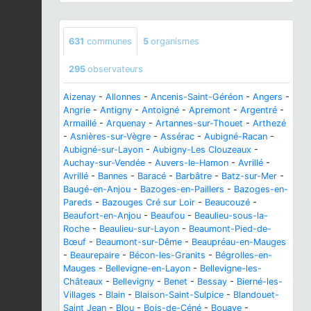
631
communes
5
organismes
295
observateurs
Aizenay
-
Allonnes
-
Ancenis-Saint-Géréon
-
Angers
-
Angrie
-
Antigny
-
Antoigné
-
Apremont
-
Argentré
-
Armaillé
-
Arquenay
-
Artannes-sur-Thouet
-
Arthezé
-
Asnières-sur-Vègre
-
Assérac
-
Aubigné-Racan
-
Aubigné-sur-Layon
-
Aubigny-Les Clouzeaux
-
Auchay-sur-Vendée
-
Auvers-le-Hamon
-
Avrillé
-
Avrillé
-
Bannes
-
Baracé
-
Barbâtre
-
Batz-sur-Mer
-
Baugé-en-Anjou
-
Bazoges-en-Paillers
-
Bazoges-en-
Pareds
-
Bazouges Cré sur Loir
-
Beaucouzé
-
Beaufort-en-Anjou
-
Beaufou
-
Beaulieu-sous-la-
Roche
-
Beaulieu-sur-Layon
-
Beaumont-Pied-de-
Bœuf
-
Beaumont-sur-Dême
-
Beaupréau-en-Mauges
-
Beaurepaire
-
Bécon-les-Granits
-
Bégrolles-en-
Mauges
-
Bellevigne-en-Layon
-
Bellevigne-les-
Châteaux
-
Bellevigny
-
Benet
-
Bessay
-
Bierné-les-
Villages
-
Blain
-
Blaison-Saint-Sulpice
-
Blandouet-
Saint Jean
-
Blou
-
Bois-de-Céné
-
Bouaye
-