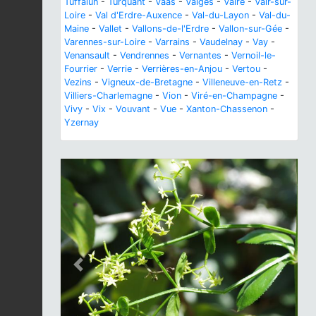
Tuffalun
-
Turquant
-
Vaas
-
Vaiges
-
Vairé
-
Vair-sur-
Loire
-
Val d'Erdre-Auxence
-
Val-du-Layon
-
Val-du-
Maine
-
Vallet
-
Vallons-de-l'Erdre
-
Vallon-sur-Gée
-
Varennes-sur-Loire
-
Varrains
-
Vaudelnay
-
Vay
-
Venansault
-
Vendrennes
-
Vernantes
-
Vernoil-le-
Fourrier
-
Verrie
-
Verrières-en-Anjou
-
Vertou
-
Vezins
-
Vigneux-de-Bretagne
-
Villeneuve-en-Retz
-
Villiers-Charlemagne
-
Vion
-
Viré-en-Champagne
-
Vivy
-
Vix
-
Vouvant
-
Vue
-
Xanton-Chassenon
-
Yzernay
Previous
Next