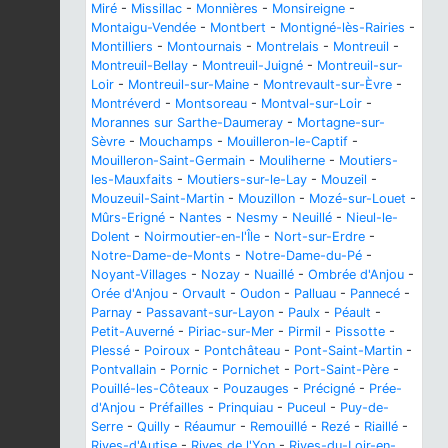
Miré
-
Missillac
-
Monnières
-
Monsireigne
-
Montaigu-Vendée
-
Montbert
-
Montigné-lès-Rairies
-
Montilliers
-
Montournais
-
Montrelais
-
Montreuil
-
Montreuil-Bellay
-
Montreuil-Juigné
-
Montreuil-sur-
Loir
-
Montreuil-sur-Maine
-
Montrevault-sur-Èvre
-
Montréverd
-
Montsoreau
-
Montval-sur-Loir
-
Morannes sur Sarthe-Daumeray
-
Mortagne-sur-
Sèvre
-
Mouchamps
-
Mouilleron-le-Captif
-
Mouilleron-Saint-Germain
-
Mouliherne
-
Moutiers-
les-Mauxfaits
-
Moutiers-sur-le-Lay
-
Mouzeil
-
Mouzeuil-Saint-Martin
-
Mouzillon
-
Mozé-sur-Louet
-
Mûrs-Erigné
-
Nantes
-
Nesmy
-
Neuillé
-
Nieul-le-
Dolent
-
Noirmoutier-en-l'Île
-
Nort-sur-Erdre
-
Notre-Dame-de-Monts
-
Notre-Dame-du-Pé
-
Noyant-Villages
-
Nozay
-
Nuaillé
-
Ombrée d'Anjou
-
Orée d'Anjou
-
Orvault
-
Oudon
-
Palluau
-
Pannecé
-
Parnay
-
Passavant-sur-Layon
-
Paulx
-
Péault
-
Petit-Auverné
-
Piriac-sur-Mer
-
Pirmil
-
Pissotte
-
Plessé
-
Poiroux
-
Pontchâteau
-
Pont-Saint-Martin
-
Pontvallain
-
Pornic
-
Pornichet
-
Port-Saint-Père
-
Pouillé-les-Côteaux
-
Pouzauges
-
Précigné
-
Prée-
d'Anjou
-
Préfailles
-
Prinquiau
-
Puceul
-
Puy-de-
Serre
-
Quilly
-
Réaumur
-
Remouillé
-
Rezé
-
Riaillé
-
Rives-d'Autise
-
Rives de l'Yon
-
Rives-du-Loir-en-