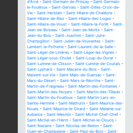
d'Arcé
-
Saint-Germain-de-Prinçay
-
Saint-Germain-
le-Fouilloux
-
Saint-Gervais
-
Saint-Gilles-Croix-de-
Vie
-
Saint-Herblain
-
Saint-Hilaire-de-Chaléons
-
Saint-Hilaire-de-Riez
-
Saint-Hilaire-des-Loges
-
Saint-Hilaire-de-Voust
-
Saint-Hilaire-la-Forêt
-
Saint-
Jean-de-Boiseau
-
Saint-Jean-de-Monts
-
Saint-
Jean-du-Bois
-
Saint-Joachim
-
Saint-Juire-
Champgillon
-
Saint-Julien-de-Vouvantes
-
Saint-
Lambert-la-Potherie
-
Saint-Laurent-de-la-Salle
-
Saint-Léger-de-Linières
-
Saint-Léger-les-Vignes
-
Saint-Léger-sous-Cholet
-
Saint-Loup-du-Dorat
-
Saint-Lumine-de-Clisson
-
Saint-Lumine-de-Coutais
-
Saint-Lyphard
-
Saint-Macaire-du-Bois
-
Saint-
Maixent-sur-Vie
-
Saint-Malo-de-Guersac
-
Saint-
Mars-du-Désert
-
Saint-Mars-la-Réorthe
-
Saint-
Martin-de-Fraigneau
-
Saint-Martin-des-Fontaines
-
Saint-Martin-des-Noyers
-
Saint-Martin-des-Tilleuls
-
Saint-Martin-du-Fouilloux
-
Saint-Martin-Lars-en-
Sainte-Hermine
-
Saint-Mathurin
-
Saint-Maurice-des-
Noues
-
Saint-Maurice-le-Girard
-
Saint-Melaine-sur-
Aubance
-
Saint-Mesmin
-
Saint-Michel-Chef-Chef
-
Saint-Michel-en-l'Herm
-
Saint-Michel-le-Cloucq
-
Saint-Nazaire
-
Saint-Nicolas-de-Redon
-
Saint-
Ouen-en-Champagne
-
Saint-Paul-du-Bois
-
Saint-