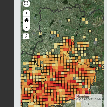
+
-
Nombre
d'observations
0– 1