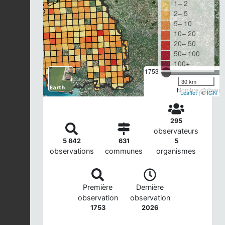
1– 2
2– 5
5– 10
10– 20
20– 50
50– 100
100+
1753
30 km
Nombre d'observa
Leaflet
| ©
IGN
295
observateurs
5 842
631
5
observations
communes
organismes
Première
Dernière
observation
observation
1753
2026