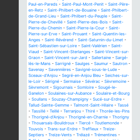
Paul-en-Pareds
-
Saint-Paul-Mont-Penit
-
Saint-Père-
en-Retz
-
Saint-Philbert-de-Bouaine
-
Saint-Philbert-
de-Grand-Lieu
-
Saint-Philbert-du-Peuple
-
Saint-
Pierre-de-Chevillé
-
Saint-Pierre-des-Bois
-
Saint-
Pierre-du-Chemin
-
Saint-Pierre-la-Cour
-
Saint-
Pierre-sur-Erve
-
Saint-Prouant
-
Saint-Quentin-les-
Anges
-
Saint-Révérend
-
Saint-Saturnin-du-Limet
-
Saint-Sébastien-sur-Loire
-
Saint-Valérien
-
Saint-
Viaud
-
Saint-Vincent-Sterlanges
-
Saint-Vincent-sur-
Graon
-
Saint-Vincent-sur-Jard
-
Sallertaine
-
Sargé-
lès-le-Mans
-
Sarrigné
-
Saulges
-
Saumur
-
Sautron
-
Savenay
-
Savennières
-
Savigné-sous-le-Lude
-
Sceaux-d'Anjou
-
Segré-en-Anjou Bleu
-
Seiches-sur-
le-Loir
-
Sérigné
-
Sermaise
-
Sévérac
-
Sèvremoine
-
Sèvremont
-
Sigournais
-
Somloire
-
Sougé-le-
Ganelon
-
Soulaines-sur-Aubance
-
Soulaire-et-Bourg
-
Soullans
-
Souzay-Champigny
-
Sucé-sur-Erdre
-
Tallud-Sainte-Gemme
-
Talmont-Saint-Hilaire
-
Tassé
-
Tassillé
-
Teillé
-
Terranjou
-
Thiré
-
Thorée-les-Pins
-
Thorigné-d'Anjou
-
Thorigné-en-Charnie
-
Thorigny
-
Thouarsais-Bouildroux
-
Tiercé
-
Toutlemonde
-
Touvois
-
Trans-sur-Erdre
-
Treffieux
-
Treize-
Septiers
-
Treize-Vents
-
Trélazé
-
Trémentines
-