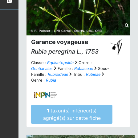
Garance voyageuse
Rubia peregrina
L., 1753
Classe :
Equisetopsida
Ordre :
Gentianales
Famille :
Rubiaceae
Sous-
Famille :
Rubioideae
Tribu :
Rubieae
Genre :
Rubia
1
taxon(s) inférieur(s)
agrégé(s) sur cette fiche