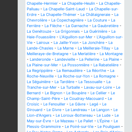
Chapelle-Hermier
-
La Chapelle-Heulin
-
La Chapelle-
Palluau
-
La Chapelle-Saint-Laud
-
La Chapelle-sur-
Erdre
-
La Chapelle-Thémer
-
La Châtaigneraie
-
La
Chevrolière
-
La Copechagnière
-
La Couture
-
La
Ferrière
-
La Flèche
-
La Garnache
-
La Gaubretière
-
La Genétouze
-
La Grigonnais
-
La Guérinière
-
La
Haie-Fouassière
-
L'Aiguillon-sur-Mer
-
L'Aiguillon-sur-
Vie
-
Lairoux
-
La Jaille-Yvon
-
La Jonchère
-
La
Lande-Chasles
-
La Marne
-
La Meilleraie-Tillay
-
La
Meilleraye-de-Bretagne
-
La Merlatière
-
La Montagne
-
Landeronde
-
Landevieille
-
La Pellerine
-
La Plaine
-
La Plaine-sur-Mer
-
La Possonnière
-
La Rabatelière
-
La Regrippière
-
La Remaudière
-
La Réorthe
-
La
Roche-Neuville
-
La Roche-sur-Yon
-
La Romagne
-
La Séguinière
-
La Tardière
-
La Tessoualle
-
La
Tranche-sur-Mer
-
La Turballe
-
Lavau-sur-Loire
-
Le
Bernard
-
Le Bignon
-
Le Boupère
-
Le Cellier
-
Le
Champ-Saint-Père
-
Le Coudray-Macouard
-
Le
Croisic
-
Le Fenouiller
-
Le Gâvre
-
Legé
-
Le
Girouard
-
Le Givre
-
Le Landreau
-
Le Langon
-
Le
Lion-d'Angers
-
Le Loroux-Bottereau
-
Le Lude
-
Le
May-sur-Èvre
-
Le Mazeau
-
Le Pallet
-
L'Épine
-
Le
Plessis-Grammoire
-
Le Poiré-sur-Vie
-
Le Pouliguen
-