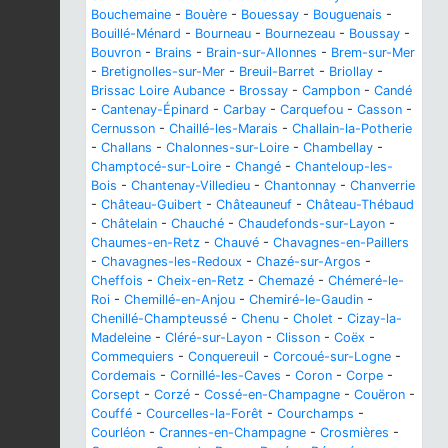
Bouchemaine
-
Bouère
-
Bouessay
-
Bouguenais
-
Bouillé-Ménard
-
Bourneau
-
Bournezeau
-
Boussay
-
Bouvron
-
Brains
-
Brain-sur-Allonnes
-
Brem-sur-Mer
-
Bretignolles-sur-Mer
-
Breuil-Barret
-
Briollay
-
Brissac Loire Aubance
-
Brossay
-
Campbon
-
Candé
-
Cantenay-Épinard
-
Carbay
-
Carquefou
-
Casson
-
Cernusson
-
Chaillé-les-Marais
-
Challain-la-Potherie
-
Challans
-
Chalonnes-sur-Loire
-
Chambellay
-
Champtocé-sur-Loire
-
Changé
-
Chanteloup-les-
Bois
-
Chantenay-Villedieu
-
Chantonnay
-
Chanverrie
-
Château-Guibert
-
Châteauneuf
-
Château-Thébaud
-
Châtelain
-
Chauché
-
Chaudefonds-sur-Layon
-
Chaumes-en-Retz
-
Chauvé
-
Chavagnes-en-Paillers
-
Chavagnes-les-Redoux
-
Chazé-sur-Argos
-
Cheffois
-
Cheix-en-Retz
-
Chemazé
-
Chémeré-le-
Roi
-
Chemillé-en-Anjou
-
Chemiré-le-Gaudin
-
Chenillé-Champteussé
-
Chenu
-
Cholet
-
Cizay-la-
Madeleine
-
Cléré-sur-Layon
-
Clisson
-
Coëx
-
Commequiers
-
Conquereuil
-
Corcoué-sur-Logne
-
Cordemais
-
Cornillé-les-Caves
-
Coron
-
Corpe
-
Corsept
-
Corzé
-
Cossé-en-Champagne
-
Couëron
-
Couffé
-
Courcelles-la-Forêt
-
Courchamps
-
Courléon
-
Crannes-en-Champagne
-
Crosmières
-