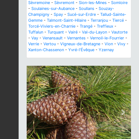
Sèvremoine
-
Sèvremont
-
Sion-les-Mines
-
Somloire
-
Soulaines-sur-Aubance
-
Soullans
-
Souzay-
Champigny
-
Spay
-
Sucé-sur-Erdre
-
Tallud-Sainte-
Gemme
-
Talmont-Saint-Hilaire
-
Terranjou
-
Tiercé
-
Torcé-Viviers-en-Charnie
-
Trangé
-
Treffieux
-
Tuffalun
-
Turquant
-
Vairé
-
Val-du-Layon
-
Vautorte
-
Vay
-
Venansault
-
Vernantes
-
Vernoil-le-Fourrier
-
Verrie
-
Vertou
-
Vigneux-de-Bretagne
-
Vion
-
Vivy
-
Xanton-Chassenon
-
Yvré-l'Évêque
-
Yzernay
Previous
Next