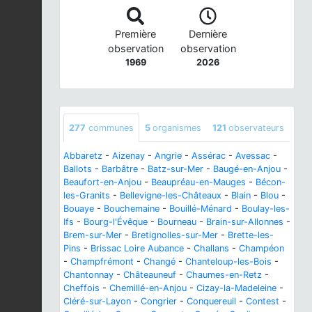
Première
Dernière
observation
observation
1969
2026
277
communes
5
organismes
121
observateurs
Abbaretz
-
Aizenay
-
Angrie
-
Assérac
-
Avessac
-
Ballots
-
Barbâtre
-
Batz-sur-Mer
-
Baugé-en-Anjou
-
Beaufort-en-Anjou
-
Beaupréau-en-Mauges
-
Bécon-
les-Granits
-
Bellevigne-les-Châteaux
-
Blain
-
Blou
-
Bouaye
-
Bouchemaine
-
Bouillé-Ménard
-
Boulay-les-
Ifs
-
Bourg-l'Évêque
-
Bourneau
-
Brain-sur-Allonnes
-
Brem-sur-Mer
-
Bretignolles-sur-Mer
-
Brette-les-
Pins
-
Brissac Loire Aubance
-
Challans
-
Champéon
-
Champfrémont
-
Changé
-
Chanteloup-les-Bois
-
Chantonnay
-
Châteauneuf
-
Chaumes-en-Retz
-
Cheffois
-
Chemillé-en-Anjou
-
Cizay-la-Madeleine
-
Cléré-sur-Layon
-
Congrier
-
Conquereuil
-
Contest
-