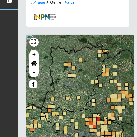
:
Pineae
Genre :
Pinus
+
-