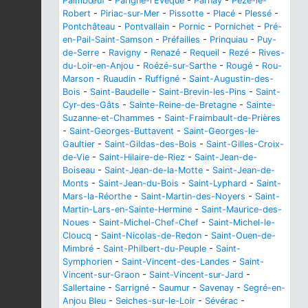
Paimbœuf
-
Parigné-l'Évêque
-
Parnay
-
Pezé-le-
Robert
-
Piriac-sur-Mer
-
Pissotte
-
Placé
-
Plessé
-
Pontchâteau
-
Pontvallain
-
Pornic
-
Pornichet
-
Pré-
en-Pail-Saint-Samson
-
Préfailles
-
Prinquiau
-
Puy-
de-Serre
-
Ravigny
-
Renazé
-
Requeil
-
Rezé
-
Rives-
du-Loir-en-Anjou
-
Roézé-sur-Sarthe
-
Rougé
-
Rou-
Marson
-
Ruaudin
-
Ruffigné
-
Saint-Augustin-des-
Bois
-
Saint-Baudelle
-
Saint-Brevin-les-Pins
-
Saint-
Cyr-des-Gâts
-
Sainte-Reine-de-Bretagne
-
Sainte-
Suzanne-et-Chammes
-
Saint-Fraimbault-de-Prières
-
Saint-Georges-Buttavent
-
Saint-Georges-le-
Gaultier
-
Saint-Gildas-des-Bois
-
Saint-Gilles-Croix-
de-Vie
-
Saint-Hilaire-de-Riez
-
Saint-Jean-de-
Boiseau
-
Saint-Jean-de-la-Motte
-
Saint-Jean-de-
Monts
-
Saint-Jean-du-Bois
-
Saint-Lyphard
-
Saint-
Mars-la-Réorthe
-
Saint-Martin-des-Noyers
-
Saint-
Martin-Lars-en-Sainte-Hermine
-
Saint-Maurice-des-
Noues
-
Saint-Michel-Chef-Chef
-
Saint-Michel-le-
Cloucq
-
Saint-Nicolas-de-Redon
-
Saint-Ouen-de-
Mimbré
-
Saint-Philbert-du-Peuple
-
Saint-
Symphorien
-
Saint-Vincent-des-Landes
-
Saint-
Vincent-sur-Graon
-
Saint-Vincent-sur-Jard
-
Sallertaine
-
Sarrigné
-
Saumur
-
Savenay
-
Segré-en-
Anjou Bleu
-
Seiches-sur-le-Loir
-
Sévérac
-