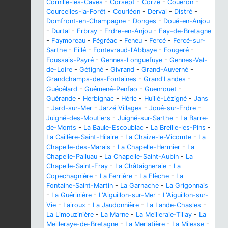
Cornillé-les-Caves
-
Corsept
-
Corzé
-
Couëron
-
Courcelles-la-Forêt
-
Courléon
-
Derval
-
Distré
-
Domfront-en-Champagne
-
Donges
-
Doué-en-Anjou
-
Durtal
-
Erbray
-
Erdre-en-Anjou
-
Fay-de-Bretagne
-
Faymoreau
-
Fégréac
-
Feneu
-
Fercé
-
Fercé-sur-
Sarthe
-
Fillé
-
Fontevraud-l'Abbaye
-
Fougeré
-
Foussais-Payré
-
Gennes-Longuefuye
-
Gennes-Val-
de-Loire
-
Gétigné
-
Givrand
-
Grand-Auverné
-
Grandchamps-des-Fontaines
-
Grand'Landes
-
Guécélard
-
Guémené-Penfao
-
Guenrouet
-
Guérande
-
Herbignac
-
Héric
-
Huillé-Lézigné
-
Jans
-
Jard-sur-Mer
-
Jarzé Villages
-
Joué-sur-Erdre
-
Juigné-des-Moutiers
-
Juigné-sur-Sarthe
-
La Barre-
de-Monts
-
La Baule-Escoublac
-
La Breille-les-Pins
-
La Caillère-Saint-Hilaire
-
La Chaize-le-Vicomte
-
La
Chapelle-des-Marais
-
La Chapelle-Hermier
-
La
Chapelle-Palluau
-
La Chapelle-Saint-Aubin
-
La
Chapelle-Saint-Fray
-
La Châtaigneraie
-
La
Copechagnière
-
La Ferrière
-
La Flèche
-
La
Fontaine-Saint-Martin
-
La Garnache
-
La Grigonnais
-
La Guérinière
-
L'Aiguillon-sur-Mer
-
L'Aiguillon-sur-
Vie
-
Lairoux
-
La Jaudonnière
-
La Lande-Chasles
-
La Limouzinière
-
La Marne
-
La Meilleraie-Tillay
-
La
Meilleraye-de-Bretagne
-
La Merlatière
-
La Milesse
-