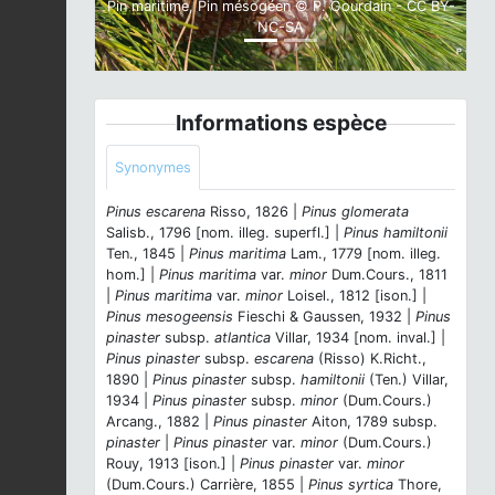
Pin maritime, Pin mésogéen © P. Gourdain - CC BY-
NC-SA
Informations espèce
Synonymes
Pinus escarena
Risso, 1826 |
Pinus glomerata
Salisb., 1796 [nom. illeg. superfl.] |
Pinus hamiltonii
Ten., 1845 |
Pinus maritima
Lam., 1779 [nom. illeg.
hom.] |
Pinus maritima
var.
minor
Dum.Cours., 1811
|
Pinus maritima
var.
minor
Loisel., 1812 [ison.] |
Pinus mesogeensis
Fieschi & Gaussen, 1932 |
Pinus
pinaster
subsp.
atlantica
Villar, 1934 [nom. inval.] |
Pinus pinaster
subsp.
escarena
(Risso) K.Richt.,
1890 |
Pinus pinaster
subsp.
hamiltonii
(Ten.) Villar,
1934 |
Pinus pinaster
subsp.
minor
(Dum.Cours.)
Arcang., 1882 |
Pinus pinaster
Aiton, 1789 subsp.
pinaster
|
Pinus pinaster
var.
minor
(Dum.Cours.)
Rouy, 1913 [ison.] |
Pinus pinaster
var.
minor
(Dum.Cours.) Carrière, 1855 |
Pinus syrtica
Thore,