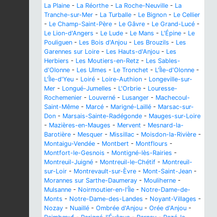
La Plaine
-
La Réorthe
-
La Roche-Neuville
-
La
Tranche-sur-Mer
-
La Turballe
-
Le Bignon
-
Le Cellier
-
Le Champ-Saint-Père
-
Le Gâvre
-
Le Grand-Lucé
-
Le Lion-d'Angers
-
Le Lude
-
Le Mans
-
L'Épine
-
Le
Pouliguen
-
Les Bois d'Anjou
-
Les Brouzils
-
Les
Garennes sur Loire
-
Les Hauts-d'Anjou
-
Les
Herbiers
-
Les Moutiers-en-Retz
-
Les Sables-
d'Olonne
-
Les Ulmes
-
Le Tronchet
-
L'Île-d'Olonne
-
L'Île-d'Yeu
-
Loiré
-
Loire-Authion
-
Longeville-sur-
Mer
-
Longué-Jumelles
-
L'Orbrie
-
Louresse-
Rochemenier
-
Louverné
-
Lusanger
-
Machecoul-
Saint-Même
-
Marcé
-
Marigné-Laillé
-
Marsac-sur-
Don
-
Marsais-Sainte-Radégonde
-
Mauges-sur-Loire
-
Mazières-en-Mauges
-
Mervent
-
Mesnard-la-
Barotière
-
Mesquer
-
Missillac
-
Moisdon-la-Rivière
-
Montaigu-Vendée
-
Montbert
-
Montflours
-
Montfort-le-Gesnois
-
Montigné-lès-Rairies
-
Montreuil-Juigné
-
Montreuil-le-Chétif
-
Montreuil-
sur-Loir
-
Montrevault-sur-Èvre
-
Mont-Saint-Jean
-
Morannes sur Sarthe-Daumeray
-
Mouliherne
-
Mulsanne
-
Noirmoutier-en-l'Île
-
Notre-Dame-de-
Monts
-
Notre-Dame-des-Landes
-
Noyant-Villages
-
Nozay
-
Nuaillé
-
Ombrée d'Anjou
-
Orée d'Anjou
-