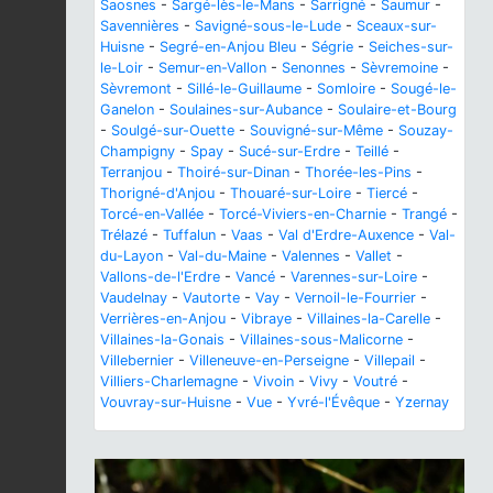
Saosnes
-
Sargé-lès-le-Mans
-
Sarrigné
-
Saumur
-
Savennières
-
Savigné-sous-le-Lude
-
Sceaux-sur-
Huisne
-
Segré-en-Anjou Bleu
-
Ségrie
-
Seiches-sur-
le-Loir
-
Semur-en-Vallon
-
Senonnes
-
Sèvremoine
-
Sèvremont
-
Sillé-le-Guillaume
-
Somloire
-
Sougé-le-
Ganelon
-
Soulaines-sur-Aubance
-
Soulaire-et-Bourg
-
Soulgé-sur-Ouette
-
Souvigné-sur-Même
-
Souzay-
Champigny
-
Spay
-
Sucé-sur-Erdre
-
Teillé
-
Terranjou
-
Thoiré-sur-Dinan
-
Thorée-les-Pins
-
Thorigné-d'Anjou
-
Thouaré-sur-Loire
-
Tiercé
-
Torcé-en-Vallée
-
Torcé-Viviers-en-Charnie
-
Trangé
-
Trélazé
-
Tuffalun
-
Vaas
-
Val d'Erdre-Auxence
-
Val-
du-Layon
-
Val-du-Maine
-
Valennes
-
Vallet
-
Vallons-de-l'Erdre
-
Vancé
-
Varennes-sur-Loire
-
Vaudelnay
-
Vautorte
-
Vay
-
Vernoil-le-Fourrier
-
Verrières-en-Anjou
-
Vibraye
-
Villaines-la-Carelle
-
Villaines-la-Gonais
-
Villaines-sous-Malicorne
-
Villebernier
-
Villeneuve-en-Perseigne
-
Villepail
-
Villiers-Charlemagne
-
Vivoin
-
Vivy
-
Voutré
-
Vouvray-sur-Huisne
-
Vue
-
Yvré-l'Évêque
-
Yzernay