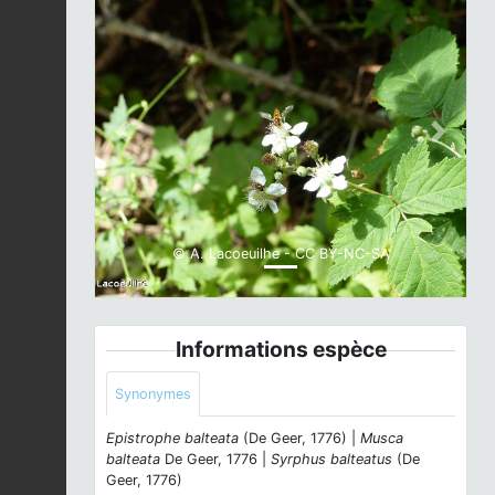
Previous
Next
© A. Lacoeuilhe - CC BY-NC-SA
Informations espèce
Synonymes
Epistrophe balteata
(De Geer, 1776) |
Musca
balteata
De Geer, 1776 |
Syrphus balteatus
(De
Geer, 1776)