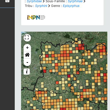
:
Syrphidae
Sous-Famille :
Syrphinae
Tribu :
Syrphini
Genre :
Episyrphus
+
-