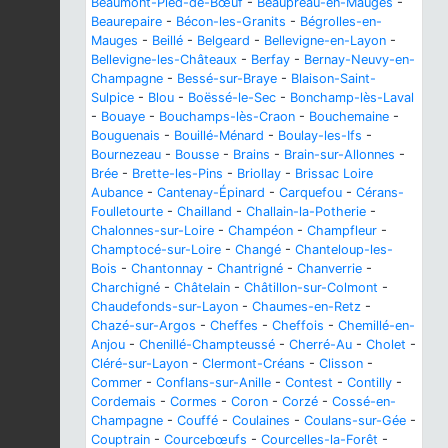
Beaumont-Pied-de-Bœuf
-
Beaupréau-en-Mauges
-
Beaurepaire
-
Bécon-les-Granits
-
Bégrolles-en-
Mauges
-
Beillé
-
Belgeard
-
Bellevigne-en-Layon
-
Bellevigne-les-Châteaux
-
Berfay
-
Bernay-Neuvy-en-
Champagne
-
Bessé-sur-Braye
-
Blaison-Saint-
Sulpice
-
Blou
-
Boëssé-le-Sec
-
Bonchamp-lès-Laval
-
Bouaye
-
Bouchamps-lès-Craon
-
Bouchemaine
-
Bouguenais
-
Bouillé-Ménard
-
Boulay-les-Ifs
-
Bournezeau
-
Bousse
-
Brains
-
Brain-sur-Allonnes
-
Brée
-
Brette-les-Pins
-
Briollay
-
Brissac Loire
Aubance
-
Cantenay-Épinard
-
Carquefou
-
Cérans-
Foulletourte
-
Chailland
-
Challain-la-Potherie
-
Chalonnes-sur-Loire
-
Champéon
-
Champfleur
-
Champtocé-sur-Loire
-
Changé
-
Chanteloup-les-
Bois
-
Chantonnay
-
Chantrigné
-
Chanverrie
-
Charchigné
-
Châtelain
-
Châtillon-sur-Colmont
-
Chaudefonds-sur-Layon
-
Chaumes-en-Retz
-
Chazé-sur-Argos
-
Cheffes
-
Cheffois
-
Chemillé-en-
Anjou
-
Chenillé-Champteussé
-
Cherré-Au
-
Cholet
-
Cléré-sur-Layon
-
Clermont-Créans
-
Clisson
-
Commer
-
Conflans-sur-Anille
-
Contest
-
Contilly
-
Cordemais
-
Cormes
-
Coron
-
Corzé
-
Cossé-en-
Champagne
-
Couffé
-
Coulaines
-
Coulans-sur-Gée
-
Couptrain
-
Courcebœufs
-
Courcelles-la-Forêt
-