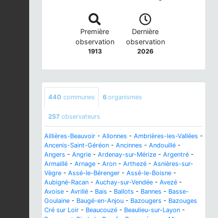
Première
Dernière
observation
observation
1913
2026
440
communes
6
organismes
257
observateurs
Aillières-Beauvoir
-
Allonnes
-
Ambrières-les-Vallées
-
Ancenis-Saint-Géréon
-
Ancinnes
-
Andouillé
-
Angers
-
Angrie
-
Ardenay-sur-Mérize
-
Argentré
-
Armaillé
-
Arnage
-
Aron
-
Arthezé
-
Asnières-sur-
Vègre
-
Assé-le-Bérenger
-
Assé-le-Boisne
-
Aubigné-Racan
-
Auchay-sur-Vendée
-
Avezé
-
Avoise
-
Avrillé
-
Bais
-
Ballots
-
Bannes
-
Basse-
Goulaine
-
Baugé-en-Anjou
-
Bazougers
-
Bazouges
Cré sur Loir
-
Beaucouzé
-
Beaulieu-sur-Layon
-