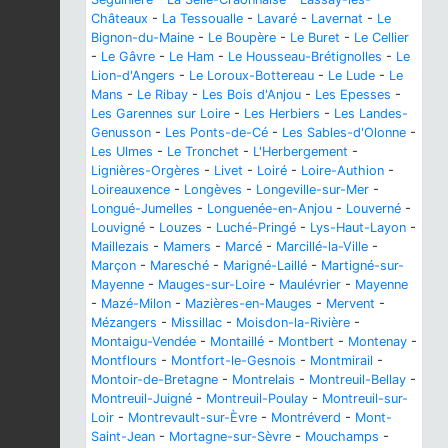
Châteaux
-
La Tessoualle
-
Lavaré
-
Lavernat
-
Le
Bignon-du-Maine
-
Le Boupère
-
Le Buret
-
Le Cellier
-
Le Gâvre
-
Le Ham
-
Le Housseau-Brétignolles
-
Le
Lion-d'Angers
-
Le Loroux-Bottereau
-
Le Lude
-
Le
Mans
-
Le Ribay
-
Les Bois d'Anjou
-
Les Epesses
-
Les Garennes sur Loire
-
Les Herbiers
-
Les Landes-
Genusson
-
Les Ponts-de-Cé
-
Les Sables-d'Olonne
-
Les Ulmes
-
Le Tronchet
-
L'Herbergement
-
Lignières-Orgères
-
Livet
-
Loiré
-
Loire-Authion
-
Loireauxence
-
Longèves
-
Longeville-sur-Mer
-
Longué-Jumelles
-
Longuenée-en-Anjou
-
Louverné
-
Louvigné
-
Louzes
-
Luché-Pringé
-
Lys-Haut-Layon
-
Maillezais
-
Mamers
-
Marcé
-
Marcillé-la-Ville
-
Marçon
-
Maresché
-
Marigné-Laillé
-
Martigné-sur-
Mayenne
-
Mauges-sur-Loire
-
Maulévrier
-
Mayenne
-
Mazé-Milon
-
Mazières-en-Mauges
-
Mervent
-
Mézangers
-
Missillac
-
Moisdon-la-Rivière
-
Montaigu-Vendée
-
Montaillé
-
Montbert
-
Montenay
-
Montflours
-
Montfort-le-Gesnois
-
Montmirail
-
Montoir-de-Bretagne
-
Montrelais
-
Montreuil-Bellay
-
Montreuil-Juigné
-
Montreuil-Poulay
-
Montreuil-sur-
Loir
-
Montrevault-sur-Èvre
-
Montréverd
-
Mont-
Saint-Jean
-
Mortagne-sur-Sèvre
-
Mouchamps
-