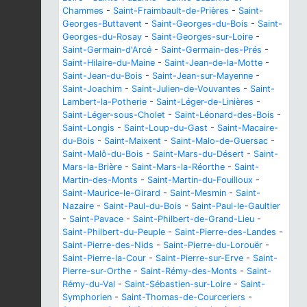
Chammes
-
Saint-Fraimbault-de-Prières
-
Saint-
Georges-Buttavent
-
Saint-Georges-du-Bois
-
Saint-
Georges-du-Rosay
-
Saint-Georges-sur-Loire
-
Saint-Germain-d'Arcé
-
Saint-Germain-des-Prés
-
Saint-Hilaire-du-Maine
-
Saint-Jean-de-la-Motte
-
Saint-Jean-du-Bois
-
Saint-Jean-sur-Mayenne
-
Saint-Joachim
-
Saint-Julien-de-Vouvantes
-
Saint-
Lambert-la-Potherie
-
Saint-Léger-de-Linières
-
Saint-Léger-sous-Cholet
-
Saint-Léonard-des-Bois
-
Saint-Longis
-
Saint-Loup-du-Gast
-
Saint-Macaire-
du-Bois
-
Saint-Maixent
-
Saint-Malo-de-Guersac
-
Saint-Malô-du-Bois
-
Saint-Mars-du-Désert
-
Saint-
Mars-la-Brière
-
Saint-Mars-la-Réorthe
-
Saint-
Martin-des-Monts
-
Saint-Martin-du-Fouilloux
-
Saint-Maurice-le-Girard
-
Saint-Mesmin
-
Saint-
Nazaire
-
Saint-Paul-du-Bois
-
Saint-Paul-le-Gaultier
-
Saint-Pavace
-
Saint-Philbert-de-Grand-Lieu
-
Saint-Philbert-du-Peuple
-
Saint-Pierre-des-Landes
-
Saint-Pierre-des-Nids
-
Saint-Pierre-du-Lorouër
-
Saint-Pierre-la-Cour
-
Saint-Pierre-sur-Erve
-
Saint-
Pierre-sur-Orthe
-
Saint-Rémy-des-Monts
-
Saint-
Rémy-du-Val
-
Saint-Sébastien-sur-Loire
-
Saint-
Symphorien
-
Saint-Thomas-de-Courceriers
-