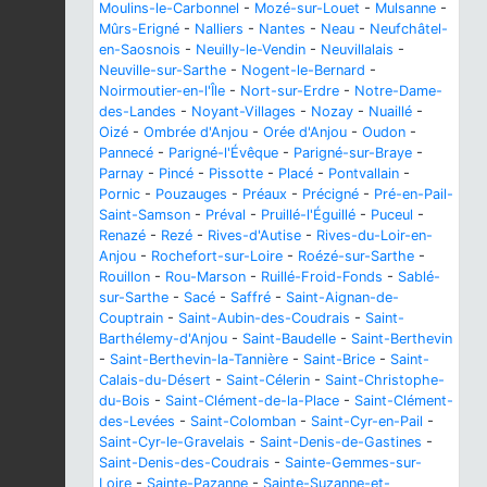
Moulins-le-Carbonnel
-
Mozé-sur-Louet
-
Mulsanne
-
Mûrs-Erigné
-
Nalliers
-
Nantes
-
Neau
-
Neufchâtel-
en-Saosnois
-
Neuilly-le-Vendin
-
Neuvillalais
-
Neuville-sur-Sarthe
-
Nogent-le-Bernard
-
Noirmoutier-en-l'Île
-
Nort-sur-Erdre
-
Notre-Dame-
des-Landes
-
Noyant-Villages
-
Nozay
-
Nuaillé
-
Oizé
-
Ombrée d'Anjou
-
Orée d'Anjou
-
Oudon
-
Pannecé
-
Parigné-l'Évêque
-
Parigné-sur-Braye
-
Parnay
-
Pincé
-
Pissotte
-
Placé
-
Pontvallain
-
Pornic
-
Pouzauges
-
Préaux
-
Précigné
-
Pré-en-Pail-
Saint-Samson
-
Préval
-
Pruillé-l'Éguillé
-
Puceul
-
Renazé
-
Rezé
-
Rives-d'Autise
-
Rives-du-Loir-en-
Anjou
-
Rochefort-sur-Loire
-
Roézé-sur-Sarthe
-
Rouillon
-
Rou-Marson
-
Ruillé-Froid-Fonds
-
Sablé-
sur-Sarthe
-
Sacé
-
Saffré
-
Saint-Aignan-de-
Couptrain
-
Saint-Aubin-des-Coudrais
-
Saint-
Barthélemy-d'Anjou
-
Saint-Baudelle
-
Saint-Berthevin
-
Saint-Berthevin-la-Tannière
-
Saint-Brice
-
Saint-
Calais-du-Désert
-
Saint-Célerin
-
Saint-Christophe-
du-Bois
-
Saint-Clément-de-la-Place
-
Saint-Clément-
des-Levées
-
Saint-Colomban
-
Saint-Cyr-en-Pail
-
Saint-Cyr-le-Gravelais
-
Saint-Denis-de-Gastines
-
Saint-Denis-des-Coudrais
-
Sainte-Gemmes-sur-
Loire
-
Sainte-Pazanne
-
Sainte-Suzanne-et-