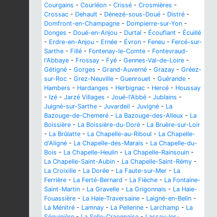
Courgains
-
Courléon
-
Crissé
-
Crosmières
-
Crossac
-
Dehault
-
Dénezé-sous-Doué
-
Distré
-
Domfront-en-Champagne
-
Dompierre-sur-Yon
-
Donges
-
Doué-en-Anjou
-
Durtal
-
Écouflant
-
Écuillé
-
Erdre-en-Anjou
-
Ernée
-
Évron
-
Feneu
-
Fercé-sur-
Sarthe
-
Fillé
-
Fontenay-le-Comte
-
Fontevraud-
l'Abbaye
-
Frossay
-
Fyé
-
Gennes-Val-de-Loire
-
Gétigné
-
Gorges
-
Grand-Auverné
-
Grazay
-
Gréez-
sur-Roc
-
Grez-Neuville
-
Guenrouet
-
Guérande
-
Hambers
-
Hardanges
-
Herbignac
-
Hercé
-
Houssay
-
Izé
-
Jarzé Villages
-
Joué-l'Abbé
-
Jublains
-
Juigné-sur-Sarthe
-
Juvardeil
-
Juvigné
-
La
Bazouge-de-Chemeré
-
La Bazouge-des-Alleux
-
La
Boissière
-
La Boissière-du-Doré
-
La Bruère-sur-Loir
-
La Brûlatte
-
La Chapelle-au-Riboul
-
La Chapelle-
d'Aligné
-
La Chapelle-des-Marais
-
La Chapelle-du-
Bois
-
La Chapelle-Heulin
-
La Chapelle-Rainsouin
-
La Chapelle-Saint-Aubin
-
La Chapelle-Saint-Rémy
-
La Croixille
-
La Dorée
-
La Faute-sur-Mer
-
La
Ferrière
-
La Ferté-Bernard
-
La Flèche
-
La Fontaine-
Saint-Martin
-
La Gravelle
-
La Grigonnais
-
La Haie-
Fouassière
-
La Haie-Traversaine
-
Laigné-en-Belin
-
La Ménitré
-
Lamnay
-
La Pellerine
-
Larchamp
-
La
Séguinière
-
La Selle-Craonnaise
-
Lassay-les-