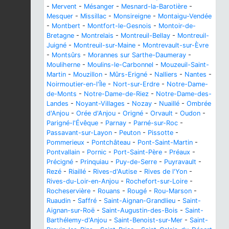
-
Mervent
-
Mésanger
-
Mesnard-la-Barotière
-
Mesquer
-
Missillac
-
Monsireigne
-
Montaigu-Vendée
-
Montbert
-
Montfort-le-Gesnois
-
Montoir-de-
Bretagne
-
Montrelais
-
Montreuil-Bellay
-
Montreuil-
Juigné
-
Montreuil-sur-Maine
-
Montrevault-sur-Èvre
-
Montsûrs
-
Morannes sur Sarthe-Daumeray
-
Mouliherne
-
Moulins-le-Carbonnel
-
Mouzeuil-Saint-
Martin
-
Mouzillon
-
Mûrs-Erigné
-
Nalliers
-
Nantes
-
Noirmoutier-en-l'Île
-
Nort-sur-Erdre
-
Notre-Dame-
de-Monts
-
Notre-Dame-de-Riez
-
Notre-Dame-des-
Landes
-
Noyant-Villages
-
Nozay
-
Nuaillé
-
Ombrée
d'Anjou
-
Orée d'Anjou
-
Origné
-
Orvault
-
Oudon
-
Parigné-l'Évêque
-
Parnay
-
Parné-sur-Roc
-
Passavant-sur-Layon
-
Peuton
-
Pissotte
-
Pommerieux
-
Pontchâteau
-
Pont-Saint-Martin
-
Pontvallain
-
Pornic
-
Port-Saint-Père
-
Préaux
-
Précigné
-
Prinquiau
-
Puy-de-Serre
-
Puyravault
-
Rezé
-
Riaillé
-
Rives-d'Autise
-
Rives de l'Yon
-
Rives-du-Loir-en-Anjou
-
Rochefort-sur-Loire
-
Rocheservière
-
Rouans
-
Rougé
-
Rou-Marson
-
Ruaudin
-
Saffré
-
Saint-Aignan-Grandlieu
-
Saint-
Aignan-sur-Roë
-
Saint-Augustin-des-Bois
-
Saint-
Barthélemy-d'Anjou
-
Saint-Benoist-sur-Mer
-
Saint-