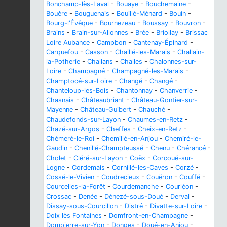
Bonchamp-lès-Laval
-
Bouaye
-
Bouchemaine
-
Bouère
-
Bouguenais
-
Bouillé-Ménard
-
Bouin
-
Bourg-l'Évêque
-
Bournezeau
-
Boussay
-
Bouvron
-
Brains
-
Brain-sur-Allonnes
-
Brée
-
Briollay
-
Brissac
Loire Aubance
-
Campbon
-
Cantenay-Épinard
-
Carquefou
-
Casson
-
Chaillé-les-Marais
-
Challain-
la-Potherie
-
Challans
-
Challes
-
Chalonnes-sur-
Loire
-
Champagné
-
Champagné-les-Marais
-
Champtocé-sur-Loire
-
Changé
-
Changé
-
Chanteloup-les-Bois
-
Chantonnay
-
Chanverrie
-
Chasnais
-
Châteaubriant
-
Château-Gontier-sur-
Mayenne
-
Château-Guibert
-
Chauché
-
Chaudefonds-sur-Layon
-
Chaumes-en-Retz
-
Chazé-sur-Argos
-
Cheffes
-
Cheix-en-Retz
-
Chémeré-le-Roi
-
Chemillé-en-Anjou
-
Chemiré-le-
Gaudin
-
Chenillé-Champteussé
-
Chenu
-
Chérancé
-
Cholet
-
Cléré-sur-Layon
-
Coëx
-
Corcoué-sur-
Logne
-
Cordemais
-
Cornillé-les-Caves
-
Corzé
-
Cossé-le-Vivien
-
Coudrecieux
-
Couëron
-
Couffé
-
Courcelles-la-Forêt
-
Courdemanche
-
Courléon
-
Crossac
-
Denée
-
Dénezé-sous-Doué
-
Derval
-
Dissay-sous-Courcillon
-
Distré
-
Divatte-sur-Loire
-
Doix lès Fontaines
-
Domfront-en-Champagne
-
Dompierre-sur-Yon
-
Donges
-
Doué-en-Anjou
-