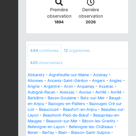
Première
Dernière
observation
observation
1894
2026
449
communes
12
organismes
425
observateurs
Abbaretz
-
Aigrefeuille-sur-Maine
-
Aizenay
-
Allonnes
-
Ancenis-Saint-Géréon
-
Angers
-
Angles
-
Angrie
-
Argentré
-
Aron
-
Arquenay
-
Assérac
-
Aubigné-Racan
-
Avessac
-
Avoise
-
Avrillé
-
Avrillé
-
Barbâtre
-
Basse-Goulaine
-
Batz-sur-Mer
-
Baugé-
en-Anjou
-
Bazoges-en-Paillers
-
Bazouges Cré sur
Loir
-
Beaucouzé
-
Beaufort-en-Anjou
-
Beaulieu-sur-
Layon
-
Beaumont-Pied-de-Bœuf
-
Beaupréau-en-
Mauges
-
Beauvoir-sur-Mer
-
Bécon-les-Granits
-
Bellevigne-en-Layon
-
Bellevigne-les-Châteaux
-
Benet
-
Berfay
-
Blain
-
Blaison-Saint-Sulpice
-