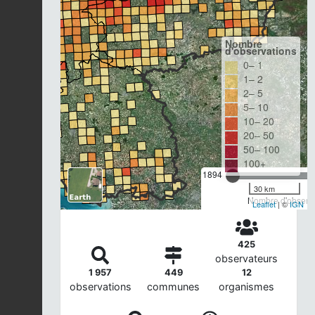
Nombre
d'observations
0– 1
1– 2
2– 5
5– 10
10– 20
20– 50
50– 100
100+
1894
30 km
Nombre d'observa
Leaflet
| ©
IGN
425
observateurs
1 957
449
12
observations
communes
organismes