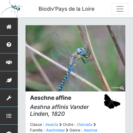
Biodiv'Pays de la Loire
Aeschne affine
Aeshna affinis
Vander
Linden, 1820
Classe :
Insecta
Ordre :
Odonata
Famille :
Aeshnidae
Genre :
Aeshna