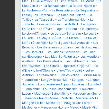
Mer
-
La Jaille-Yvon
-
La Limouzinière
-
La Marne
-
La
Possonnière
-
La Remaudière
-
La Roche-Neuville
-
La Roche-sur-Yon
-
La Rouaudière
-
La Séguinière
-
Lassay-les-Châteaux
-
La Suze-sur-Sarthe
-
La
Taillée
-
La Tessoualle
-
La Tranche-sur-Mer
-
La
Turballe
-
Lavau-sur-Loire
-
Le Bailleul
-
Le Bignon
-
Le Cellier
-
Le Gâvre
-
Legé
-
Le Ham
-
Le Landreau
-
Le Lion-d'Angers
-
Le Loroux-Bottereau
-
Le Luart
-
Le Lude
-
Le May-sur-Èvre
-
Le Mazeau
-
Le Pallet
-
Le Poiré-sur-Vie
-
Le Pouliguen
-
Les Achards
-
Les
Brouzils
-
Les Garennes sur Loire
-
Les Hauts-d'Anjou
-
Les Herbiers
-
Les Landes-Genusson
-
Les Lucs-
sur-Boulogne
-
Les Magnils-Reigniers
-
Les Moutiers-
en-Retz
-
Les Ponts-de-Cé
-
Les Sables-d'Olonne
-
Les Touches
-
Les Ulmes
-
Lignières-Orgères
-
L'Île-
d'Elle
-
L'Île-d'Olonne
-
L'Île-d'Yeu
-
Loiré
-
Loire-
Authion
-
Loireauxence
-
Loir en Vallée
-
Loiron-Ruillé
-
Lombron
-
Longeville-sur-Mer
-
Longnes
-
Longué-
Jumelles
-
Longuenée-en-Anjou
-
Louailles
-
Louisfert
-
Louplande
-
Louresse-Rochemenier
-
Louverné
-
Luçon
-
Machecoul-Saint-Même
-
Maisdon-sur-Sèvre
-
Maisoncelles-du-Maine
-
Malville
-
Marcillé-la-Ville
-
Marigné-Laillé
-
Massérac
-
Mauges-sur-Loire
-
Maulévrier
-
Mauves-sur-Loire
-
Mayet
-
Mazé-Milon