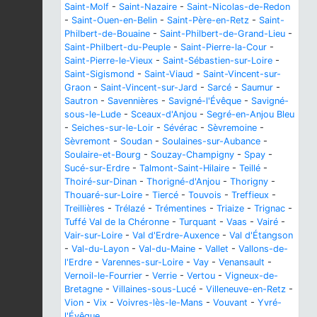
Saint-Molf
-
Saint-Nazaire
-
Saint-Nicolas-de-Redon
-
Saint-Ouen-en-Belin
-
Saint-Père-en-Retz
-
Saint-
Philbert-de-Bouaine
-
Saint-Philbert-de-Grand-Lieu
-
Saint-Philbert-du-Peuple
-
Saint-Pierre-la-Cour
-
Saint-Pierre-le-Vieux
-
Saint-Sébastien-sur-Loire
-
Saint-Sigismond
-
Saint-Viaud
-
Saint-Vincent-sur-
Graon
-
Saint-Vincent-sur-Jard
-
Sarcé
-
Saumur
-
Sautron
-
Savennières
-
Savigné-l'Évêque
-
Savigné-
sous-le-Lude
-
Sceaux-d'Anjou
-
Segré-en-Anjou Bleu
-
Seiches-sur-le-Loir
-
Sévérac
-
Sèvremoine
-
Sèvremont
-
Soudan
-
Soulaines-sur-Aubance
-
Soulaire-et-Bourg
-
Souzay-Champigny
-
Spay
-
Sucé-sur-Erdre
-
Talmont-Saint-Hilaire
-
Teillé
-
Thoiré-sur-Dinan
-
Thorigné-d'Anjou
-
Thorigny
-
Thouaré-sur-Loire
-
Tiercé
-
Touvois
-
Treffieux
-
Treillières
-
Trélazé
-
Trémentines
-
Triaize
-
Trignac
-
Tuffé Val de la Chéronne
-
Turquant
-
Vaas
-
Vairé
-
Vair-sur-Loire
-
Val d'Erdre-Auxence
-
Val d'Étangson
-
Val-du-Layon
-
Val-du-Maine
-
Vallet
-
Vallons-de-
l'Erdre
-
Varennes-sur-Loire
-
Vay
-
Venansault
-
Vernoil-le-Fourrier
-
Verrie
-
Vertou
-
Vigneux-de-
Bretagne
-
Villaines-sous-Lucé
-
Villeneuve-en-Retz
-
Vion
-
Vix
-
Voivres-lès-le-Mans
-
Vouvant
-
Yvré-
l'Évêque