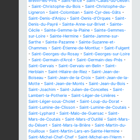
Brevin-les-Pins
-
Saint-Brice
-
Saint-Calais-du-Désert
-
Saint-Christophe-du-Bois
-
Saint-Christophe-du-
Ligneron
-
Saint-Colomban
-
Saint-Cyr-des-Gâts
-
Saint-Denis-d'Anjou
-
Saint-Denis-d'Orques
-
Saint-
Denis-du-Payré
-
Sainte-Anne-sur-Brivet
-
Sainte-
Cécile
-
Sainte-Gemme-la-Plaine
-
Sainte-Gemmes-
sur-Loire
-
Sainte-Hermine
-
Sainte-Jamme-sur-
Sarthe
-
Sainte-Pazanne
-
Sainte-Suzanne-et-
Chammes
-
Saint-Étienne-de-Montluc
-
Saint-Fulgent
-
Saint-Georges-du-Rosay
-
Saint-Georges-sur-Loire
-
Saint-Germain-d'Arcé
-
Saint-Germain-des-Prés
-
Saint-Gervais
-
Saint-Gervais-en-Belin
-
Saint-
Herblain
-
Saint-Hilaire-de-Riez
-
Saint-Jean-de-
Boiseau
-
Saint-Jean-de-la-Croix
-
Saint-Jean-de-la-
Motte
-
Saint-Jean-de-Monts
-
Saint-Jean-du-Bois
-
Saint-Joachim
-
Saint-Julien-de-Concelles
-
Saint-
Lambert-la-Potherie
-
Saint-Léger-de-Linières
-
Saint-Léger-sous-Cholet
-
Saint-Loup-du-Dorat
-
Saint-Lumine-de-Clisson
-
Saint-Lumine-de-Coutais
-
Saint-Lyphard
-
Saint-Malo-de-Guersac
-
Saint-
Mars-de-Coutais
-
Saint-Mars-d'Outillé
-
Saint-Mars-
du-Désert
-
Saint-Mars-la-Brière
-
Saint-Martin-du-
Fouilloux
-
Saint-Martin-Lars-en-Sainte-Hermine
-
Saint-Michel-Chef-Chef
-
Saint-Michel-en-l'Herm
-