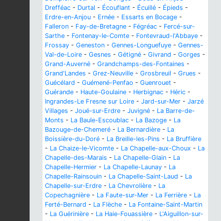
Drefféac
-
Durtal
-
Écouflant
-
Écuillé
-
Épieds
-
Erdre-en-Anjou
-
Ernée
-
Essarts en Bocage
-
Falleron
-
Fay-de-Bretagne
-
Fégréac
-
Fercé-sur-
Sarthe
-
Fontenay-le-Comte
-
Fontevraud-l'Abbaye
-
Frossay
-
Geneston
-
Gennes-Longuefuye
-
Gennes-
Val-de-Loire
-
Gesnes
-
Gétigné
-
Givrand
-
Gorges
-
Grand-Auverné
-
Grandchamps-des-Fontaines
-
Grand'Landes
-
Grez-Neuville
-
Grosbreuil
-
Grues
-
Guécélard
-
Guémené-Penfao
-
Guenrouet
-
Guérande
-
Haute-Goulaine
-
Herbignac
-
Héric
-
Ingrandes-Le Fresne sur Loire
-
Jard-sur-Mer
-
Jarzé
Villages
-
Joué-sur-Erdre
-
Juvigné
-
La Barre-de-
Monts
-
La Baule-Escoublac
-
La Bazoge
-
La
Bazouge-de-Chemeré
-
La Bernardière
-
La
Boissière-du-Doré
-
La Breille-les-Pins
-
La Bruffière
-
La Chaize-le-Vicomte
-
La Chapelle-aux-Choux
-
La
Chapelle-des-Marais
-
La Chapelle-Glain
-
La
Chapelle-Hermier
-
La Chapelle-Launay
-
La
Chapelle-Rainsouin
-
La Chapelle-Saint-Laud
-
La
Chapelle-sur-Erdre
-
La Chevrolière
-
La
Copechagnière
-
La Faute-sur-Mer
-
La Ferrière
-
La
Ferté-Bernard
-
La Flèche
-
La Fontaine-Saint-Martin
-
La Guérinière
-
La Haie-Fouassière
-
L'Aiguillon-sur-