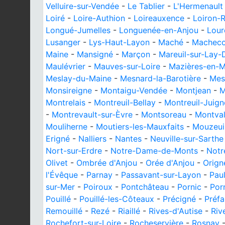
Velluire-sur-Vendée
-
Le Tablier
-
L'Hermenault
Loiré
-
Loire-Authion
-
Loireauxence
-
Loiron-R
Longué-Jumelles
-
Longuenée-en-Anjou
-
Lour
Lusanger
-
Lys-Haut-Layon
-
Maché
-
Macheco
Maine
-
Mansigné
-
Marçon
-
Mareuil-sur-Lay-D
Maulévrier
-
Mauves-sur-Loire
-
Mazières-en-
Meslay-du-Maine
-
Mesnard-la-Barotière
-
Mes
Monsireigne
-
Montaigu-Vendée
-
Montjean
-
M
Montrelais
-
Montreuil-Bellay
-
Montreuil-Juign
-
Montrevault-sur-Èvre
-
Montsoreau
-
Montval
Mouliherne
-
Moutiers-les-Mauxfaits
-
Mouzeuil
Erigné
-
Nalliers
-
Nantes
-
Neuville-sur-Sarthe
Nort-sur-Erdre
-
Notre-Dame-de-Monts
-
Notr
Olivet
-
Ombrée d'Anjou
-
Orée d'Anjou
-
Orign
l'Évêque
-
Parnay
-
Passavant-sur-Layon
-
Pau
sur-Mer
-
Poiroux
-
Pontchâteau
-
Pornic
-
Por
Pouillé
-
Pouillé-les-Côteaux
-
Précigné
-
Préfa
Remouillé
-
Rezé
-
Riaillé
-
Rives-d'Autise
-
Riv
Rochefort-sur-Loire
-
Rocheservière
-
Rosnay