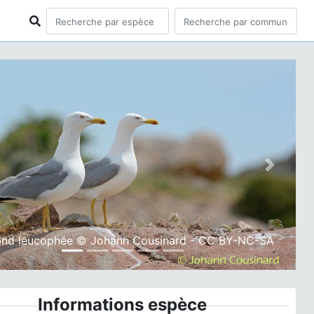
ious
Next
and leucophée © Johann Cousinard - CC BY-NC-SA
Informations espèce