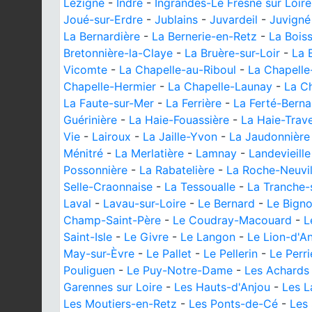
Lézigné
-
Indre
-
Ingrandes-Le Fresne sur Loire
Joué-sur-Erdre
-
Jublains
-
Juvardeil
-
Juvigné
La Bernardière
-
La Bernerie-en-Retz
-
La Bois
Bretonnière-la-Claye
-
La Bruère-sur-Loir
-
La 
Vicomte
-
La Chapelle-au-Riboul
-
La Chapelle
Chapelle-Hermier
-
La Chapelle-Launay
-
La Ch
La Faute-sur-Mer
-
La Ferrière
-
La Ferté-Berna
Guérinière
-
La Haie-Fouassière
-
La Haie-Trav
Vie
-
Lairoux
-
La Jaille-Yvon
-
La Jaudonnière
Ménitré
-
La Merlatière
-
Lamnay
-
Landevieille
Possonnière
-
La Rabatelière
-
La Roche-Neuvil
Selle-Craonnaise
-
La Tessoualle
-
La Tranche-
Laval
-
Lavau-sur-Loire
-
Le Bernard
-
Le Bign
Champ-Saint-Père
-
Le Coudray-Macouard
-
L
Saint-Isle
-
Le Givre
-
Le Langon
-
Le Lion-d'A
May-sur-Èvre
-
Le Pallet
-
Le Pellerin
-
Le Perri
Pouliguen
-
Le Puy-Notre-Dame
-
Les Achards
Garennes sur Loire
-
Les Hauts-d'Anjou
-
Les 
Les Moutiers-en-Retz
-
Les Ponts-de-Cé
-
Les