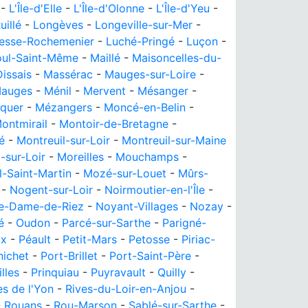
-
L'Île-d'Elle
-
L'Île-d'Olonne
-
L'Île-d'Yeu
-
uillé
-
Longèves
-
Longeville-sur-Mer
-
esse-Rochemenier
-
Luché-Pringé
-
Luçon
-
ul-Saint-Même
-
Maillé
-
Maisoncelles-du-
issais
-
Massérac
-
Mauges-sur-Loire
-
Mauges
-
Ménil
-
Mervent
-
Mésanger
-
quer
-
Mézangers
-
Moncé-en-Belin
-
ontmirail
-
Montoir-de-Bretagne
-
é
-
Montreuil-sur-Loir
-
Montreuil-sur-Maine
-sur-Loir
-
Moreilles
-
Mouchamps
-
-Saint-Martin
-
Mozé-sur-Louet
-
Mûrs-
-
Nogent-sur-Loir
-
Noirmoutier-en-l'Île
-
e-Dame-de-Riez
-
Noyant-Villages
-
Nozay
-
é
-
Oudon
-
Parcé-sur-Sarthe
-
Parigné-
lx
-
Péault
-
Petit-Mars
-
Petosse
-
Piriac-
nichet
-
Port-Brillet
-
Port-Saint-Père
-
illes
-
Prinquiau
-
Puyravault
-
Quilly
-
es de l'Yon
-
Rives-du-Loir-en-Anjou
-
-
Rouans
-
Rou-Marson
-
Sablé-sur-Sarthe
-