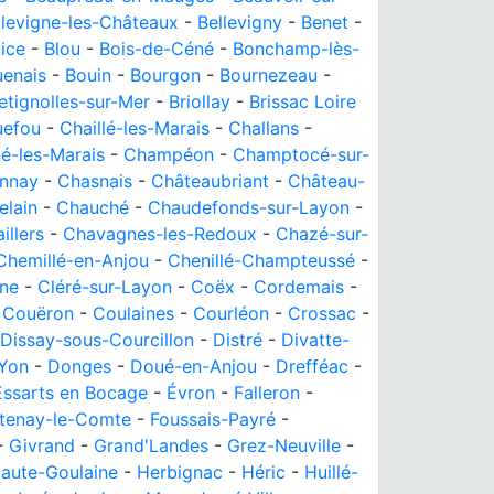
llevigne-les-Châteaux
-
Bellevigny
-
Benet
-
ice
-
Blou
-
Bois-de-Céné
-
Bonchamp-lès-
enais
-
Bouin
-
Bourgon
-
Bournezeau
-
etignolles-sur-Mer
-
Briollay
-
Brissac Loire
uefou
-
Chaillé-les-Marais
-
Challans
-
-les-Marais
-
Champéon
-
Champtocé-sur-
nnay
-
Chasnais
-
Châteaubriant
-
Château-
elain
-
Chauché
-
Chaudefonds-sur-Layon
-
llers
-
Chavagnes-les-Redoux
-
Chazé-sur-
Chemillé-en-Anjou
-
Chenillé-Champteussé
-
ine
-
Cléré-sur-Layon
-
Coëx
-
Cordemais
-
-
Couëron
-
Coulaines
-
Courléon
-
Crossac
-
Dissay-sous-Courcillon
-
Distré
-
Divatte-
-Yon
-
Donges
-
Doué-en-Anjou
-
Drefféac
-
Essarts en Bocage
-
Évron
-
Falleron
-
tenay-le-Comte
-
Foussais-Payré
-
-
Givrand
-
Grand'Landes
-
Grez-Neuville
-
aute-Goulaine
-
Herbignac
-
Héric
-
Huillé-