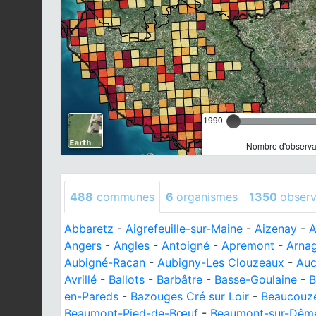
1990
Nombre d'observat
488
communes
6
organismes
1350
observ
Abbaretz
-
Aigrefeuille-sur-Maine
-
Aizenay
-
A
Angers
-
Angles
-
Antoigné
-
Apremont
-
Arna
Aubigné-Racan
-
Aubigny-Les Clouzeaux
-
Auc
Avrillé
-
Ballots
-
Barbâtre
-
Basse-Goulaine
-
B
en-Pareds
-
Bazouges Cré sur Loir
-
Beaucouz
Beaumont-Pied-de-Bœuf
-
Beaumont-sur-Dêm