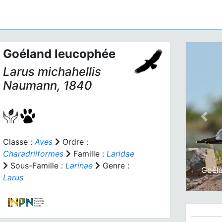
Goéland leucophée
Larus michahellis
Naumann, 1840
Prev
Classe :
Aves
Ordre :
Charadriiformes
Famille :
Laridae
Sous-Famille :
Larinae
Genre :
Goél
Larus