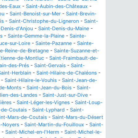
des-Eaux
-
Saint-Aubin-des-Châteaux
-
ou
-
Saint-Benoist-sur-Mer
-
Saint-Brevin-
is
-
Saint-Christophe-du-Ligneron
-
Saint-
-Denis-d'Anjou
-
Saint-Denis-du-Maine
-
s
-
Sainte-Gemme-la-Plaine
-
Sainte-
uce-sur-Loire
-
Sainte-Pazanne
-
Sainte-
te-Reine-de-Bretagne
-
Sainte-Suzanne-et-
Étienne-de-Montluc
-
Saint-Fraimbault-de-
ain-des-Prés
-
Saint-Gervais
-
Saint-
Saint-Herblain
-
Saint-Hilaire-de-Chaléons
-
-
Saint-Hilaire-le-Vouhis
-
Saint-Jean-de-
-de-Monts
-
Saint-Jean-du-Bois
-
Saint-
ulien-des-Landes
-
Saint-Just-sur-Dive
-
ières
-
Saint-Léger-les-Vignes
-
Saint-Loup-
-de-Coutais
-
Saint-Lyphard
-
Saint-
int-Mars-de-Coutais
-
Saint-Mars-du-Désert
s-Noyers
-
Saint-Martin-du-Fouilloux
-
Saint-
-
Saint-Michel-en-l'Herm
-
Saint-Michel-le-