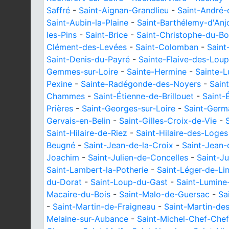
Saffré
-
Saint-Aignan-Grandlieu
-
Saint-André-
Saint-Aubin-la-Plaine
-
Saint-Barthélemy-d'Anj
les-Pins
-
Saint-Brice
-
Saint-Christophe-du-Bo
Clément-des-Levées
-
Saint-Colomban
-
Saint
Saint-Denis-du-Payré
-
Sainte-Flaive-des-Loup
Gemmes-sur-Loire
-
Sainte-Hermine
-
Sainte-L
Pexine
-
Sainte-Radégonde-des-Noyers
-
Sain
Chammes
-
Saint-Étienne-de-Brillouet
-
Saint-
Prières
-
Saint-Georges-sur-Loire
-
Saint-Germ
Gervais-en-Belin
-
Saint-Gilles-Croix-de-Vie
-
Saint-Hilaire-de-Riez
-
Saint-Hilaire-des-Loges
Beugné
-
Saint-Jean-de-la-Croix
-
Saint-Jean
Joachim
-
Saint-Julien-de-Concelles
-
Saint-J
Saint-Lambert-la-Potherie
-
Saint-Léger-de-Lin
du-Dorat
-
Saint-Loup-du-Gast
-
Saint-Lumine
Macaire-du-Bois
-
Saint-Malo-de-Guersac
-
Sa
-
Saint-Martin-de-Fraigneau
-
Saint-Martin-de
Melaine-sur-Aubance
-
Saint-Michel-Chef-Chef