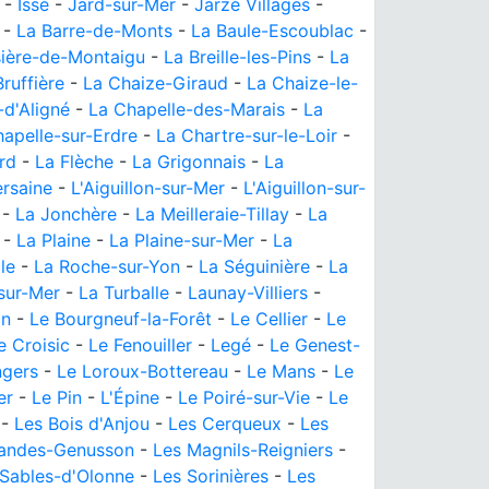
-
Issé
-
Jard-sur-Mer
-
Jarzé Villages
-
-
La Barre-de-Monts
-
La Baule-Escoublac
-
sière-de-Montaigu
-
La Breille-les-Pins
-
La
Bruffière
-
La Chaize-Giraud
-
La Chaize-le-
-d'Aligné
-
La Chapelle-des-Marais
-
La
apelle-sur-Erdre
-
La Chartre-sur-le-Loir
-
rd
-
La Flèche
-
La Grigonnais
-
La
ersaine
-
L'Aiguillon-sur-Mer
-
L'Aiguillon-sur-
-
La Jonchère
-
La Meilleraie-Tillay
-
La
-
La Plaine
-
La Plaine-sur-Mer
-
La
le
-
La Roche-sur-Yon
-
La Séguinière
-
La
sur-Mer
-
La Turballe
-
Launay-Villiers
-
on
-
Le Bourgneuf-la-Forêt
-
Le Cellier
-
Le
e Croisic
-
Le Fenouiller
-
Legé
-
Le Genest-
ngers
-
Le Loroux-Bottereau
-
Le Mans
-
Le
er
-
Le Pin
-
L'Épine
-
Le Poiré-sur-Vie
-
Le
-
Les Bois d'Anjou
-
Les Cerqueux
-
Les
Landes-Genusson
-
Les Magnils-Reigniers
-
 Sables-d'Olonne
-
Les Sorinières
-
Les