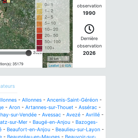
0– 1
observation
1– 2
1990
2– 5
5– 10
10– 20
20– 50
Dernière
50– 100
observation
100+
2026
2026
30 km
ion(s): 35179
Leaflet
| ©
IGN
ateurs
llonnes
-
Allonnes
-
Ancenis-Saint-Géréon
-
ge
-
Aron
-
Artannes-sur-Thouet
-
Assérac
-
hay-sur-Vendée
-
Avessac
-
Avezé
-
Avrillé
-
atz-sur-Mer
-
Baugé-en-Anjou
-
Bazoges-
é
-
Beaufort-en-Anjou
-
Beaulieu-sur-Layon
-
e
-
Beaupréau-en-Mauges
-
Beauvoir-sur-