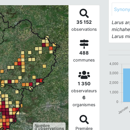
Synon
35 152
Larus ar
michahel
observations
Larus m
488
communes
1 350
observateurs
6
organismes
Nombre
d'observations
Première