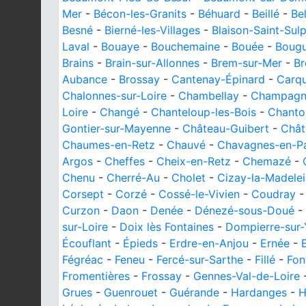
Mer
-
Bécon-les-Granits
-
Béhuard
-
Beillé
-
Be
Besné
-
Bierné-les-Villages
-
Blaison-Saint-Sulp
Laval
-
Bouaye
-
Bouchemaine
-
Bouée
-
Bougu
Brains
-
Brain-sur-Allonnes
-
Brem-sur-Mer
-
Br
Aubance
-
Brossay
-
Cantenay-Épinard
-
Carq
Chalonnes-sur-Loire
-
Chambellay
-
Champagné
Loire
-
Changé
-
Chanteloup-les-Bois
-
Chanto
Gontier-sur-Mayenne
-
Château-Guibert
-
Chât
Chaumes-en-Retz
-
Chauvé
-
Chavagnes-en-Pai
Argos
-
Cheffes
-
Cheix-en-Retz
-
Chemazé
-
Chenu
-
Cherré-Au
-
Cholet
-
Cizay-la-Madele
Corsept
-
Corzé
-
Cossé-le-Vivien
-
Coudray
Curzon
-
Daon
-
Denée
-
Dénezé-sous-Doué
-
sur-Loire
-
Doix lès Fontaines
-
Dompierre-sur
Écouflant
-
Épieds
-
Erdre-en-Anjou
-
Ernée
-
Fégréac
-
Feneu
-
Fercé-sur-Sarthe
-
Fillé
-
Fon
Fromentières
-
Frossay
-
Gennes-Val-de-Loire
Grues
-
Guenrouet
-
Guérande
-
Hardanges
-
H