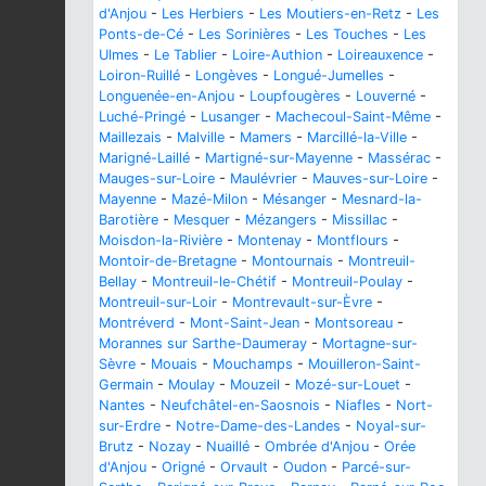
d'Anjou
-
Les Herbiers
-
Les Moutiers-en-Retz
-
Les
Ponts-de-Cé
-
Les Sorinières
-
Les Touches
-
Les
Ulmes
-
Le Tablier
-
Loire-Authion
-
Loireauxence
-
Loiron-Ruillé
-
Longèves
-
Longué-Jumelles
-
Longuenée-en-Anjou
-
Loupfougères
-
Louverné
-
Luché-Pringé
-
Lusanger
-
Machecoul-Saint-Même
-
Maillezais
-
Malville
-
Mamers
-
Marcillé-la-Ville
-
Marigné-Laillé
-
Martigné-sur-Mayenne
-
Massérac
-
Mauges-sur-Loire
-
Maulévrier
-
Mauves-sur-Loire
-
Mayenne
-
Mazé-Milon
-
Mésanger
-
Mesnard-la-
Barotière
-
Mesquer
-
Mézangers
-
Missillac
-
Moisdon-la-Rivière
-
Montenay
-
Montflours
-
Montoir-de-Bretagne
-
Montournais
-
Montreuil-
Bellay
-
Montreuil-le-Chétif
-
Montreuil-Poulay
-
Montreuil-sur-Loir
-
Montrevault-sur-Èvre
-
Montréverd
-
Mont-Saint-Jean
-
Montsoreau
-
Morannes sur Sarthe-Daumeray
-
Mortagne-sur-
Sèvre
-
Mouais
-
Mouchamps
-
Mouilleron-Saint-
Germain
-
Moulay
-
Mouzeil
-
Mozé-sur-Louet
-
Nantes
-
Neufchâtel-en-Saosnois
-
Niafles
-
Nort-
sur-Erdre
-
Notre-Dame-des-Landes
-
Noyal-sur-
Brutz
-
Nozay
-
Nuaillé
-
Ombrée d'Anjou
-
Orée
d'Anjou
-
Origné
-
Orvault
-
Oudon
-
Parcé-sur-