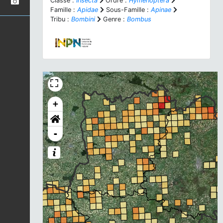
Classe :
Insecta
Ordre :
Hymenoptera
Famille :
Apidae
Sous-Famille :
Apinae
Tribu :
Bombini
Genre :
Bombus
+
-