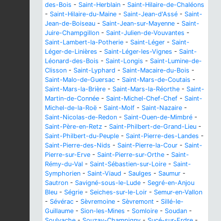
des-Bois
-
Saint-Herblain
-
Saint-Hilaire-de-Chaléons
-
Saint-Hilaire-du-Maine
-
Saint-Jean-d'Assé
-
Saint-
Jean-de-Boiseau
-
Saint-Jean-sur-Mayenne
-
Saint-
Juire-Champgillon
-
Saint-Julien-de-Vouvantes
-
Saint-Lambert-la-Potherie
-
Saint-Léger
-
Saint-
Léger-de-Linières
-
Saint-Léger-les-Vignes
-
Saint-
Léonard-des-Bois
-
Saint-Longis
-
Saint-Lumine-de-
Clisson
-
Saint-Lyphard
-
Saint-Macaire-du-Bois
-
Saint-Malo-de-Guersac
-
Saint-Mars-de-Coutais
-
Saint-Mars-la-Brière
-
Saint-Mars-la-Réorthe
-
Saint-
Martin-de-Connée
-
Saint-Michel-Chef-Chef
-
Saint-
Michel-de-la-Roë
-
Saint-Molf
-
Saint-Nazaire
-
Saint-Nicolas-de-Redon
-
Saint-Ouen-de-Mimbré
-
Saint-Père-en-Retz
-
Saint-Philbert-de-Grand-Lieu
-
Saint-Philbert-du-Peuple
-
Saint-Pierre-des-Landes
-
Saint-Pierre-des-Nids
-
Saint-Pierre-la-Cour
-
Saint-
Pierre-sur-Erve
-
Saint-Pierre-sur-Orthe
-
Saint-
Rémy-du-Val
-
Saint-Sébastien-sur-Loire
-
Saint-
Symphorien
-
Saint-Viaud
-
Saulges
-
Saumur
-
Sautron
-
Savigné-sous-le-Lude
-
Segré-en-Anjou
Bleu
-
Ségrie
-
Seiches-sur-le-Loir
-
Semur-en-Vallon
-
Sévérac
-
Sèvremoine
-
Sèvremont
-
Sillé-le-
Guillaume
-
Sion-les-Mines
-
Somloire
-
Soudan
-
Soulvache
-
Souzay-Champigny
-
Sucé-sur-Erdre
-