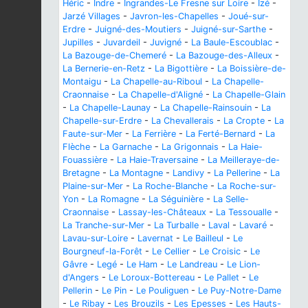
Héric
-
Indre
-
Ingrandes-Le Fresne sur Loire
-
Izé
-
Jarzé Villages
-
Javron-les-Chapelles
-
Joué-sur-
Erdre
-
Juigné-des-Moutiers
-
Juigné-sur-Sarthe
-
Jupilles
-
Juvardeil
-
Juvigné
-
La Baule-Escoublac
-
La Bazouge-de-Chemeré
-
La Bazouge-des-Alleux
-
La Bernerie-en-Retz
-
La Bigottière
-
La Boissière-de-
Montaigu
-
La Chapelle-au-Riboul
-
La Chapelle-
Craonnaise
-
La Chapelle-d'Aligné
-
La Chapelle-Glain
-
La Chapelle-Launay
-
La Chapelle-Rainsouin
-
La
Chapelle-sur-Erdre
-
La Chevallerais
-
La Cropte
-
La
Faute-sur-Mer
-
La Ferrière
-
La Ferté-Bernard
-
La
Flèche
-
La Garnache
-
La Grigonnais
-
La Haie-
Fouassière
-
La Haie-Traversaine
-
La Meilleraye-de-
Bretagne
-
La Montagne
-
Landivy
-
La Pellerine
-
La
Plaine-sur-Mer
-
La Roche-Blanche
-
La Roche-sur-
Yon
-
La Romagne
-
La Séguinière
-
La Selle-
Craonnaise
-
Lassay-les-Châteaux
-
La Tessoualle
-
La Tranche-sur-Mer
-
La Turballe
-
Laval
-
Lavaré
-
Lavau-sur-Loire
-
Lavernat
-
Le Bailleul
-
Le
Bourgneuf-la-Forêt
-
Le Cellier
-
Le Croisic
-
Le
Gâvre
-
Legé
-
Le Ham
-
Le Landreau
-
Le Lion-
d'Angers
-
Le Loroux-Bottereau
-
Le Pallet
-
Le
Pellerin
-
Le Pin
-
Le Pouliguen
-
Le Puy-Notre-Dame
-
Le Ribay
-
Les Brouzils
-
Les Epesses
-
Les Hauts-