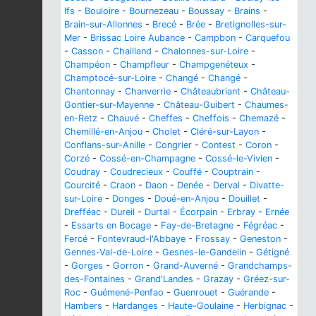
Ifs
-
Bouloire
-
Bournezeau
-
Boussay
-
Brains
-
Brain-sur-Allonnes
-
Brecé
-
Brée
-
Bretignolles-sur-
Mer
-
Brissac Loire Aubance
-
Campbon
-
Carquefou
-
Casson
-
Chailland
-
Chalonnes-sur-Loire
-
Champéon
-
Champfleur
-
Champgenéteux
-
Champtocé-sur-Loire
-
Changé
-
Changé
-
Chantonnay
-
Chanverrie
-
Châteaubriant
-
Château-
Gontier-sur-Mayenne
-
Château-Guibert
-
Chaumes-
en-Retz
-
Chauvé
-
Cheffes
-
Cheffois
-
Chemazé
-
Chemillé-en-Anjou
-
Cholet
-
Cléré-sur-Layon
-
Conflans-sur-Anille
-
Congrier
-
Contest
-
Coron
-
Corzé
-
Cossé-en-Champagne
-
Cossé-le-Vivien
-
Coudray
-
Coudrecieux
-
Couffé
-
Couptrain
-
Courcité
-
Craon
-
Daon
-
Denée
-
Derval
-
Divatte-
sur-Loire
-
Donges
-
Doué-en-Anjou
-
Douillet
-
Drefféac
-
Dureil
-
Durtal
-
Écorpain
-
Erbray
-
Ernée
-
Essarts en Bocage
-
Fay-de-Bretagne
-
Fégréac
-
Fercé
-
Fontevraud-l'Abbaye
-
Frossay
-
Geneston
-
Gennes-Val-de-Loire
-
Gesnes-le-Gandelin
-
Gétigné
-
Gorges
-
Gorron
-
Grand-Auverné
-
Grandchamps-
des-Fontaines
-
Grand'Landes
-
Grazay
-
Gréez-sur-
Roc
-
Guémené-Penfao
-
Guenrouet
-
Guérande
-
Hambers
-
Hardanges
-
Haute-Goulaine
-
Herbignac
-