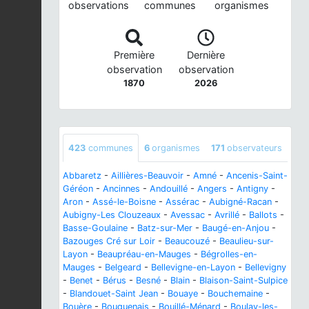
observations
communes
organismes
Première
Dernière
observation
observation
1870
2026
423
communes
6
organismes
171
observateurs
Abbaretz
-
Aillières-Beauvoir
-
Amné
-
Ancenis-Saint-
Géréon
-
Ancinnes
-
Andouillé
-
Angers
-
Antigny
-
Aron
-
Assé-le-Boisne
-
Assérac
-
Aubigné-Racan
-
Aubigny-Les Clouzeaux
-
Avessac
-
Avrillé
-
Ballots
-
Basse-Goulaine
-
Batz-sur-Mer
-
Baugé-en-Anjou
-
Bazouges Cré sur Loir
-
Beaucouzé
-
Beaulieu-sur-
Layon
-
Beaupréau-en-Mauges
-
Bégrolles-en-
Mauges
-
Belgeard
-
Bellevigne-en-Layon
-
Bellevigny
-
Benet
-
Bérus
-
Besné
-
Blain
-
Blaison-Saint-Sulpice
-
Blandouet-Saint Jean
-
Bouaye
-
Bouchemaine
-
Bouère
-
Bouguenais
-
Bouillé-Ménard
-
Boulay-les-