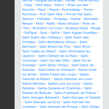
Sarthe
-
Parigné-sur-Braye
-
Parnay
-
Parné-sur-Roc
-
Paulx
-
Petit-Mars
-
Pierric
-
Piriac-sur-Mer
-
Pissotte
-
Placé
-
Plessé
-
Pontchâteau
-
Pornic
-
Pornichet
-
Port-Saint-Père
-
Pré-en-Pail-Saint-
Samson
-
Préfailles
-
Prinquiau
-
Puceul
-
Remouillé
-
Renazé
-
Rezé
-
Riaillé
-
Rives-d'Autise
-
Rives de
l'Yon
-
Rochefort-sur-Loire
-
Rouessé-Vassé
-
Rougé
-
Ruffigné
-
Sacé
-
Saffré
-
Saint-Aignan-Grandlieu
-
Saint-Aubin-des-Châteaux
-
Saint-Aubin-des-
Ormeaux
-
Saint-Barthélemy-d'Anjou
-
Saint-
Berthevin
-
Saint-Brevin-les-Pins
-
Saint-Brice
-
Saint-Calais-du-Désert
-
Saint-Christophe-du-
Ligneron
-
Saint-Clément-de-la-Place
-
Saint-
Colomban
-
Saint-Cyr-des-Gâts
-
Saint-Cyr-le-
Gravelais
-
Saint-Denis-d'Anjou
-
Saint-Denis-de-
Gastines
-
Saint-Denis-la-Chevasse
-
Sainte-Anne-
sur-Brivet
-
Sainte-Flaive-des-Loups
-
Sainte-
Gemmes-le-Robert
-
Sainte-Gemmes-sur-Loire
-
Sainte-Hermine
-
Sainte-Luce-sur-Loire
-
Sainte-
Pazanne
-
Sainte-Suzanne-et-Chammes
-
Saint-
Étienne-de-Brillouet
-
Saint-Fraimbault-de-Prières
-
Saint-Georges-Buttavent
-
Saint-Georges-le-Gaultier
-
Saint-Georges-sur-Erve
-
Saint-Germain-de-
Coulamer
-
Saint-Germain-de-Prinçay
-
Saint-Gildas-