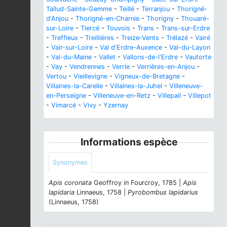
Tallud-Sainte-Gemme
-
Teillé
-
Terranjou
-
Thorigné-
d'Anjou
-
Thorigné-en-Charnie
-
Thorigny
-
Thouaré-
sur-Loire
-
Tiercé
-
Touvois
-
Trans
-
Trans-sur-Erdre
-
Treffieux
-
Treillières
-
Treize-Vents
-
Trélazé
-
Vairé
-
Vair-sur-Loire
-
Val d'Erdre-Auxence
-
Val-du-Layon
-
Val-du-Maine
-
Vallet
-
Vallons-de-l'Erdre
-
Vautorte
-
Vay
-
Vendrennes
-
Verrie
-
Verrières-en-Anjou
-
Vertou
-
Vieillevigne
-
Vigneux-de-Bretagne
-
Villaines-la-Carelle
-
Villaines-la-Juhel
-
Villeneuve-
en-Perseigne
-
Villeneuve-en-Retz
-
Villepail
-
Villepot
-
Vimarcé
-
Vivy
-
Yzernay
Informations espèce
Synonymes
Apis coronata
Geoffroy
in
Fourcroy, 1785 |
Apis
lapidaria
Linnaeus, 1758 |
Pyrobombus lapidarius
(Linnaeus, 1758)