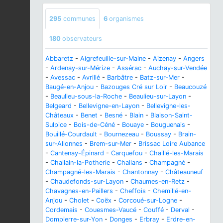
295
communes
6
organismes
180
observateurs
Abbaretz
-
Aigrefeuille-sur-Maine
-
Aizenay
-
Angers
-
Ardenay-sur-Mérize
-
Assérac
-
Auchay-sur-Vendée
-
Avessac
-
Avrillé
-
Barbâtre
-
Batz-sur-Mer
-
Baugé-en-Anjou
-
Bazouges Cré sur Loir
-
Beaucouzé
-
Beaulieu-sous-la-Roche
-
Beaulieu-sur-Layon
-
Belgeard
-
Bellevigne-en-Layon
-
Bellevigne-les-
Châteaux
-
Benet
-
Besné
-
Blain
-
Blaison-Saint-
Sulpice
-
Bois-de-Céné
-
Bouaye
-
Bouguenais
-
Bouillé-Courdault
-
Bournezeau
-
Boussay
-
Brain-
sur-Allonnes
-
Brem-sur-Mer
-
Brissac Loire Aubance
-
Cantenay-Épinard
-
Carquefou
-
Chaillé-les-Marais
-
Challain-la-Potherie
-
Challans
-
Champagné
-
Champagné-les-Marais
-
Chantonnay
-
Châteauneuf
-
Chaudefonds-sur-Layon
-
Chaumes-en-Retz
-
Chavagnes-en-Paillers
-
Cheffois
-
Chemillé-en-
Anjou
-
Cholet
-
Coëx
-
Corcoué-sur-Logne
-
Cordemais
-
Couesmes-Vaucé
-
Couffé
-
Derval
-
Dompierre-sur-Yon
-
Donges
-
Erbray
-
Erdre-en-