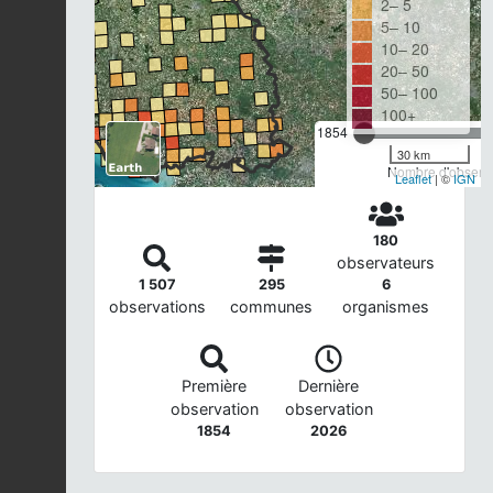
2– 5
5– 10
10– 20
20– 50
50– 100
100+
1854
30 km
Nombre d'observa
Leaflet
| ©
IGN
180
observateurs
1 507
295
6
observations
communes
organismes
Première
Dernière
observation
observation
1854
2026