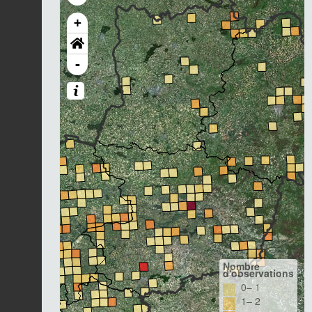
+
-
Nombre
d'observations
0– 1
1– 2