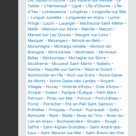
Les Sables-d'Olonne
-
Les Velluire-sur-Vendée
-
Le
Tablier
-
L'Hermenault
-
Ligné
-
L'Île-d'Olonne
-
L'Île-
d'Yeu
-
Loireauxence
-
Longèves
-
Longeville-sur-Mer
-
Longué-Jumelles
-
Longuenée-en-Anjou
-
Luché-
Pringé
-
Luçon
-
Lusanger
-
Machecoul-Saint-Même
-
Maillé
-
Maisdon-sur-Sèvre
-
Malville
-
Marçon
-
Mareuil-sur-Lay-Dissais
-
Mauges-sur-Loire
-
Mesquer
-
Mézangers
-
Moncé-en-Belin
-
Monsireigne
-
Montaigu-Vendée
-
Montoir-de-
Bretagne
-
Montournais
-
Montrelais
-
Montreuil-
Bellay
-
Montsoreau
-
Mortagne-sur-Sèvre
-
Mouliherne
-
Mouzeuil-Saint-Martin
-
Nalliers
-
Nantes
-
Neuville-sur-Sarthe
-
Nieul-le-Dolent
-
Noirmoutier-en-l'Île
-
Nort-sur-Erdre
-
Notre-Dame-
de-Monts
-
Notre-Dame-des-Landes
-
Noyant-
Villages
-
Nozay
-
Ombrée d'Anjou
-
Orée d'Anjou
-
Orvault
-
Oudon
-
Parigné-l'Évêque
-
Petit-Mars
-
Petosse
-
Piriac-sur-Mer
-
Poiroux
-
Pontchâteau
-
Pornic
-
Pornichet
-
Pré-en-Pail-Saint-Samson
-
Préfailles
-
Prinquiau
-
Puceul
-
Puyravault
-
Quilly
-
Remouillé
-
Rezé
-
Riaillé
-
Rives de l'Yon
-
Rives-du-
Loir-en-Anjou
-
Rocheservière
-
Rouans
-
Rougé
-
Saffré
-
Saint-Aignan-Grandlieu
-
Saint-André-des-
Eaux
-
Saint-Benoist-sur-Mer
-
Saint-Brevin-les-Pins