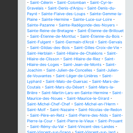
-
Saint-Célerin
-
Saint-Colomban
-
Saint-Cyr-le-
Gravelais
-
Saint-Denis-d'Anjou
-
Saint-Denis-du-
Payré
-
Sainte-Flaive-des-Loups
-
Sainte-Gemme-la-
Plaine
-
Sainte-Hermine
-
Sainte-Luce-sur-Loire
-
Sainte-Pazanne
-
Sainte-Radégonde-des-Noyers
-
Sainte-Reine-de-Bretagne
-
Saint-Étienne-de-Brillouet
-
Saint-Étienne-de-Montluc
-
Saint-Étienne-du-Bois
-
Saint-Fulgent
-
Saint-Germain-d'Arcé
-
Saint-Gervais
-
Saint-Gildas-des-Bois
-
Saint-Gilles-Croix-de-Vie
-
Saint-Herblain
-
Saint-Hilaire-de-Chaléons
-
Saint-
Hilaire-de-Clisson
-
Saint-Hilaire-de-Riez
-
Saint-
Hilaire-des-Loges
-
Saint-Jean-de-Monts
-
Saint-
Joachim
-
Saint-Julien-de-Concelles
-
Saint-Julien-
de-Vouvantes
-
Saint-Léger-de-Linières
-
Saint-
Lyphard
-
Saint-Malo-de-Guersac
-
Saint-Mars-de-
Coutais
-
Saint-Mars-du-Désert
-
Saint-Mars-la-
Brière
-
Saint-Martin-Lars-en-Sainte-Hermine
-
Saint-
Maurice-des-Noues
-
Saint-Maurice-le-Girard
-
Saint-Michel-Chef-Chef
-
Saint-Michel-en-l'Herm
-
Saint-Molf
-
Saint-Nazaire
-
Saint-Nicolas-de-Redon
-
Saint-Père-en-Retz
-
Saint-Pierre-des-Nids
-
Saint-
Pierre-la-Cour
-
Saint-Pierre-le-Vieux
-
Saint-Prouant
-
Saint-Rémy-du-Val
-
Saint-Vincent-des-Landes
-
Saint-Vincent-sur-Graon
-
Saint-Vincent-sur-Jard
-