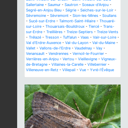
Sallertaine
-
Saumur
-
Sautron
-
Sceaux-d'Anjou
-
Segré-en-Anjou Bleu
-
Ségrie
-
Seiches-sur-le-Loir
-
Sèvremoine
-
Sèvremont
-
Sion-les-Mines
-
Soullans
-
Sucé-sur-Erdre
-
Talmont-Saint-Hilaire
-
Thouaré-
sur-Loire
-
Thouarsais-Bouildroux
-
Tiercé
-
Trans-
sur-Erdre
-
Treillières
-
Treize-Septiers
-
Treize-Vents
-
Trélazé
-
Tresson
-
Tuffalun
-
Vaas
-
Vair-sur-Loire
-
Val d'Erdre-Auxence
-
Val-du-Layon
-
Val-du-Maine
-
Vallet
-
Vallons-de-l'Erdre
-
Vaudelnay
-
Vay
-
Venansault
-
Vendrennes
-
Vernoil-le-Fourrier
-
Verrières-en-Anjou
-
Vertou
-
Vieillevigne
-
Vigneux-
de-Bretagne
-
Villaines-la-Carelle
-
Villebernier
-
Villeneuve-en-Retz
-
Villepail
-
Vue
-
Yvré-l'Évêque