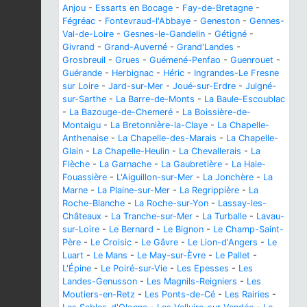
Anjou
-
Essarts en Bocage
-
Fay-de-Bretagne
-
Fégréac
-
Fontevraud-l'Abbaye
-
Geneston
-
Gennes-
Val-de-Loire
-
Gesnes-le-Gandelin
-
Gétigné
-
Givrand
-
Grand-Auverné
-
Grand'Landes
-
Grosbreuil
-
Grues
-
Guémené-Penfao
-
Guenrouet
-
Guérande
-
Herbignac
-
Héric
-
Ingrandes-Le Fresne
sur Loire
-
Jard-sur-Mer
-
Joué-sur-Erdre
-
Juigné-
sur-Sarthe
-
La Barre-de-Monts
-
La Baule-Escoublac
-
La Bazouge-de-Chemeré
-
La Boissière-de-
Montaigu
-
La Bretonnière-la-Claye
-
La Chapelle-
Anthenaise
-
La Chapelle-des-Marais
-
La Chapelle-
Glain
-
La Chapelle-Heulin
-
La Chevallerais
-
La
Flèche
-
La Garnache
-
La Gaubretière
-
La Haie-
Fouassière
-
L'Aiguillon-sur-Mer
-
La Jonchère
-
La
Marne
-
La Plaine-sur-Mer
-
La Regrippière
-
La
Roche-Blanche
-
La Roche-sur-Yon
-
Lassay-les-
Châteaux
-
La Tranche-sur-Mer
-
La Turballe
-
Lavau-
sur-Loire
-
Le Bernard
-
Le Bignon
-
Le Champ-Saint-
Père
-
Le Croisic
-
Le Gâvre
-
Le Lion-d'Angers
-
Le
Luart
-
Le Mans
-
Le May-sur-Èvre
-
Le Pallet
-
L'Épine
-
Le Poiré-sur-Vie
-
Les Epesses
-
Les
Landes-Genusson
-
Les Magnils-Reigniers
-
Les
Moutiers-en-Retz
-
Les Ponts-de-Cé
-
Les Rairies
-