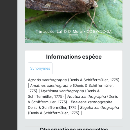
Previous
Next
Trimaculée (La) © D. Morel - CC BY-NC-SA
Informations espèce
Synonymes
Agrotis xanthographa
(Denis & Schiffermüller, 1775)
|
Amathes xanthographa
(Denis & Schiffermüller,
1775) |
Mythimna xanthographa
(Denis &
Schiffermüller, 1775) |
Noctua xanthographa
(Denis
& Schiffermüller, 1775) |
Phalaena xanthographa
Denis & Schiffermüller, 1775 |
Segetia xanthographa
(Denis & Schiffermüller, 1775) |
Observations mensuelles