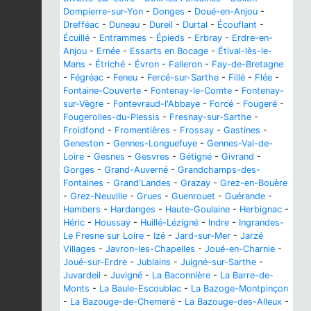
Dompierre-sur-Yon
-
Donges
-
Doué-en-Anjou
-
Drefféac
-
Duneau
-
Dureil
-
Durtal
-
Écouflant
-
Écuillé
-
Entrammes
-
Épieds
-
Erbray
-
Erdre-en-
Anjou
-
Ernée
-
Essarts en Bocage
-
Étival-lès-le-
Mans
-
Étriché
-
Évron
-
Falleron
-
Fay-de-Bretagne
-
Fégréac
-
Feneu
-
Fercé-sur-Sarthe
-
Fillé
-
Flée
-
Fontaine-Couverte
-
Fontenay-le-Comte
-
Fontenay-
sur-Vègre
-
Fontevraud-l'Abbaye
-
Forcé
-
Fougeré
-
Fougerolles-du-Plessis
-
Fresnay-sur-Sarthe
-
Froidfond
-
Fromentières
-
Frossay
-
Gastines
-
Geneston
-
Gennes-Longuefuye
-
Gennes-Val-de-
Loire
-
Gesnes
-
Gesvres
-
Gétigné
-
Givrand
-
Gorges
-
Grand-Auverné
-
Grandchamps-des-
Fontaines
-
Grand'Landes
-
Grazay
-
Grez-en-Bouère
-
Grez-Neuville
-
Grues
-
Guenrouet
-
Guérande
-
Hambers
-
Hardanges
-
Haute-Goulaine
-
Herbignac
-
Héric
-
Houssay
-
Huillé-Lézigné
-
Indre
-
Ingrandes-
Le Fresne sur Loire
-
Izé
-
Jard-sur-Mer
-
Jarzé
Villages
-
Javron-les-Chapelles
-
Joué-en-Charnie
-
Joué-sur-Erdre
-
Jublains
-
Juigné-sur-Sarthe
-
Juvardeil
-
Juvigné
-
La Baconnière
-
La Barre-de-
Monts
-
La Baule-Escoublac
-
La Bazoge-Montpinçon
-
La Bazouge-de-Chemeré
-
La Bazouge-des-Alleux
-