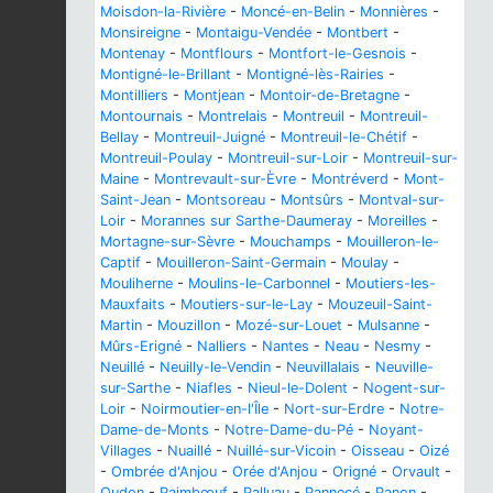
Moisdon-la-Rivière
-
Moncé-en-Belin
-
Monnières
-
Monsireigne
-
Montaigu-Vendée
-
Montbert
-
Montenay
-
Montflours
-
Montfort-le-Gesnois
-
Montigné-le-Brillant
-
Montigné-lès-Rairies
-
Montilliers
-
Montjean
-
Montoir-de-Bretagne
-
Montournais
-
Montrelais
-
Montreuil
-
Montreuil-
Bellay
-
Montreuil-Juigné
-
Montreuil-le-Chétif
-
Montreuil-Poulay
-
Montreuil-sur-Loir
-
Montreuil-sur-
Maine
-
Montrevault-sur-Èvre
-
Montréverd
-
Mont-
Saint-Jean
-
Montsoreau
-
Montsûrs
-
Montval-sur-
Loir
-
Morannes sur Sarthe-Daumeray
-
Moreilles
-
Mortagne-sur-Sèvre
-
Mouchamps
-
Mouilleron-le-
Captif
-
Mouilleron-Saint-Germain
-
Moulay
-
Mouliherne
-
Moulins-le-Carbonnel
-
Moutiers-les-
Mauxfaits
-
Moutiers-sur-le-Lay
-
Mouzeuil-Saint-
Martin
-
Mouzillon
-
Mozé-sur-Louet
-
Mulsanne
-
Mûrs-Erigné
-
Nalliers
-
Nantes
-
Neau
-
Nesmy
-
Neuillé
-
Neuilly-le-Vendin
-
Neuvillalais
-
Neuville-
sur-Sarthe
-
Niafles
-
Nieul-le-Dolent
-
Nogent-sur-
Loir
-
Noirmoutier-en-l'Île
-
Nort-sur-Erdre
-
Notre-
Dame-de-Monts
-
Notre-Dame-du-Pé
-
Noyant-
Villages
-
Nuaillé
-
Nuillé-sur-Vicoin
-
Oisseau
-
Oizé
-
Ombrée d'Anjou
-
Orée d'Anjou
-
Origné
-
Orvault
-
Oudon
-
Paimbœuf
-
Palluau
-
Pannecé
-
Panon
-