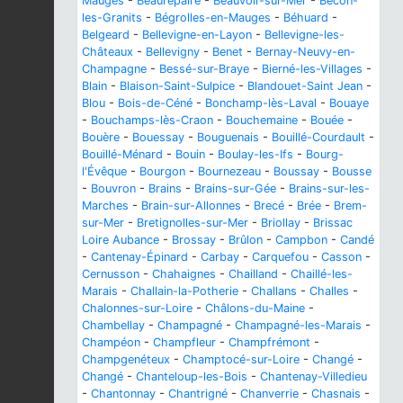
Mauges
-
Beaurepaire
-
Beauvoir-sur-Mer
-
Bécon-
les-Granits
-
Bégrolles-en-Mauges
-
Béhuard
-
Belgeard
-
Bellevigne-en-Layon
-
Bellevigne-les-
Châteaux
-
Bellevigny
-
Benet
-
Bernay-Neuvy-en-
Champagne
-
Bessé-sur-Braye
-
Bierné-les-Villages
-
Blain
-
Blaison-Saint-Sulpice
-
Blandouet-Saint Jean
-
Blou
-
Bois-de-Céné
-
Bonchamp-lès-Laval
-
Bouaye
-
Bouchamps-lès-Craon
-
Bouchemaine
-
Bouée
-
Bouère
-
Bouessay
-
Bouguenais
-
Bouillé-Courdault
-
Bouillé-Ménard
-
Bouin
-
Boulay-les-Ifs
-
Bourg-
l'Évêque
-
Bourgon
-
Bournezeau
-
Boussay
-
Bousse
-
Bouvron
-
Brains
-
Brains-sur-Gée
-
Brains-sur-les-
Marches
-
Brain-sur-Allonnes
-
Brecé
-
Brée
-
Brem-
sur-Mer
-
Bretignolles-sur-Mer
-
Briollay
-
Brissac
Loire Aubance
-
Brossay
-
Brûlon
-
Campbon
-
Candé
-
Cantenay-Épinard
-
Carbay
-
Carquefou
-
Casson
-
Cernusson
-
Chahaignes
-
Chailland
-
Chaillé-les-
Marais
-
Challain-la-Potherie
-
Challans
-
Challes
-
Chalonnes-sur-Loire
-
Châlons-du-Maine
-
Chambellay
-
Champagné
-
Champagné-les-Marais
-
Champéon
-
Champfleur
-
Champfrémont
-
Champgenéteux
-
Champtocé-sur-Loire
-
Changé
-
Changé
-
Chanteloup-les-Bois
-
Chantenay-Villedieu
-
Chantonnay
-
Chantrigné
-
Chanverrie
-
Chasnais
-