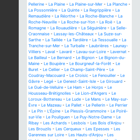
Pellerine
-
La Plaine
-
La Plaine-sur-Mer
-
La Planche
-
La Possonnière
-
La Quinte
-
La Regrippière
-
La
Remaudière
-
La Réorthe
-
La Roche-Blanche
-
La
Roche-Neuville
-
La Roche-sur-Yon
-
La Roë
-
La
Romagne
-
La Rouaudière
-
La Séguinière
-
La Selle-
Craonnaise
-
Lassay-les-Châteaux
-
La Suze-sur-
Sarthe
-
La Taillée
-
La Tardière
-
La Tessoualle
-
La
Tranche-sur-Mer
-
La Turballe
-
Laubrières
-
Launay-
Villiers
-
Laval
-
Lavaré
-
Lavau-sur-Loire
-
Lavernat
-
Le Bailleul
-
Le Bernard
-
Le Bignon
-
Le Bignon-du-
Maine
-
Le Boupère
-
Le Bourgneuf-la-Forêt
-
Le
Buret
-
Le Cellier
-
Le Champ-Saint-Père
-
Le
Coudray-Macouard
-
Le Croisic
-
Le Fenouiller
-
Le
Gâvre
-
Legé
-
Le Genest-Saint-Isle
-
Le Girouard
-
Le Gué-de-Velluire
-
Le Ham
-
Le Horps
-
Le
Housseau-Brétignolles
-
Le Lion-d'Angers
-
Le
Loroux-Bottereau
-
Le Lude
-
Le Mans
-
Le May-sur-
Èvre
-
Le Mazeau
-
Le Pallet
-
Le Pellerin
-
Le Perrier
-
Le Pin
-
L'Épine
-
Le Plessis-Grammoire
-
Le Poiré-
sur-Vie
-
Le Pouliguen
-
Le Puy-Notre-Dame
-
Le
Ribay
-
Les Achards
-
Lesbois
-
Les Bois d'Anjou
-
Les Brouzils
-
Les Cerqueux
-
Les Epesses
-
Les
Garennes sur Loire
-
Les Hauts-d'Anjou
-
Les