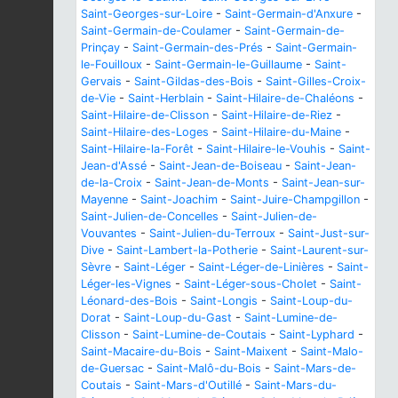
Saint-Georges-sur-Loire
-
Saint-Germain-d'Anxure
-
Saint-Germain-de-Coulamer
-
Saint-Germain-de-
Prinçay
-
Saint-Germain-des-Prés
-
Saint-Germain-
le-Fouilloux
-
Saint-Germain-le-Guillaume
-
Saint-
Gervais
-
Saint-Gildas-des-Bois
-
Saint-Gilles-Croix-
de-Vie
-
Saint-Herblain
-
Saint-Hilaire-de-Chaléons
-
Saint-Hilaire-de-Clisson
-
Saint-Hilaire-de-Riez
-
Saint-Hilaire-des-Loges
-
Saint-Hilaire-du-Maine
-
Saint-Hilaire-la-Forêt
-
Saint-Hilaire-le-Vouhis
-
Saint-
Jean-d'Assé
-
Saint-Jean-de-Boiseau
-
Saint-Jean-
de-la-Croix
-
Saint-Jean-de-Monts
-
Saint-Jean-sur-
Mayenne
-
Saint-Joachim
-
Saint-Juire-Champgillon
-
Saint-Julien-de-Concelles
-
Saint-Julien-de-
Vouvantes
-
Saint-Julien-du-Terroux
-
Saint-Just-sur-
Dive
-
Saint-Lambert-la-Potherie
-
Saint-Laurent-sur-
Sèvre
-
Saint-Léger
-
Saint-Léger-de-Linières
-
Saint-
Léger-les-Vignes
-
Saint-Léger-sous-Cholet
-
Saint-
Léonard-des-Bois
-
Saint-Longis
-
Saint-Loup-du-
Dorat
-
Saint-Loup-du-Gast
-
Saint-Lumine-de-
Clisson
-
Saint-Lumine-de-Coutais
-
Saint-Lyphard
-
Saint-Macaire-du-Bois
-
Saint-Maixent
-
Saint-Malo-
de-Guersac
-
Saint-Malô-du-Bois
-
Saint-Mars-de-
Coutais
-
Saint-Mars-d'Outillé
-
Saint-Mars-du-