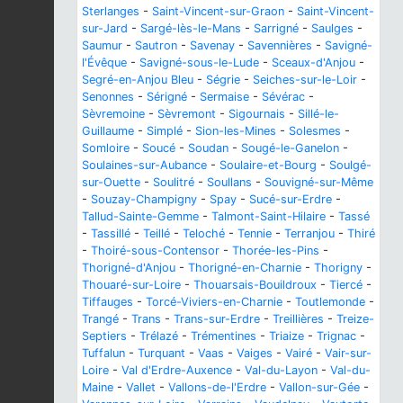
Sterlanges
-
Saint-Vincent-sur-Graon
-
Saint-Vincent-
sur-Jard
-
Sargé-lès-le-Mans
-
Sarrigné
-
Saulges
-
Saumur
-
Sautron
-
Savenay
-
Savennières
-
Savigné-
l'Évêque
-
Savigné-sous-le-Lude
-
Sceaux-d'Anjou
-
Segré-en-Anjou Bleu
-
Ségrie
-
Seiches-sur-le-Loir
-
Senonnes
-
Sérigné
-
Sermaise
-
Sévérac
-
Sèvremoine
-
Sèvremont
-
Sigournais
-
Sillé-le-
Guillaume
-
Simplé
-
Sion-les-Mines
-
Solesmes
-
Somloire
-
Soucé
-
Soudan
-
Sougé-le-Ganelon
-
Soulaines-sur-Aubance
-
Soulaire-et-Bourg
-
Soulgé-
sur-Ouette
-
Soulitré
-
Soullans
-
Souvigné-sur-Même
-
Souzay-Champigny
-
Spay
-
Sucé-sur-Erdre
-
Tallud-Sainte-Gemme
-
Talmont-Saint-Hilaire
-
Tassé
-
Tassillé
-
Teillé
-
Teloché
-
Tennie
-
Terranjou
-
Thiré
-
Thoiré-sous-Contensor
-
Thorée-les-Pins
-
Thorigné-d'Anjou
-
Thorigné-en-Charnie
-
Thorigny
-
Thouaré-sur-Loire
-
Thouarsais-Bouildroux
-
Tiercé
-
Tiffauges
-
Torcé-Viviers-en-Charnie
-
Toutlemonde
-
Trangé
-
Trans
-
Trans-sur-Erdre
-
Treillières
-
Treize-
Septiers
-
Trélazé
-
Trémentines
-
Triaize
-
Trignac
-
Tuffalun
-
Turquant
-
Vaas
-
Vaiges
-
Vairé
-
Vair-sur-
Loire
-
Val d'Erdre-Auxence
-
Val-du-Layon
-
Val-du-
Maine
-
Vallet
-
Vallons-de-l'Erdre
-
Vallon-sur-Gée
-