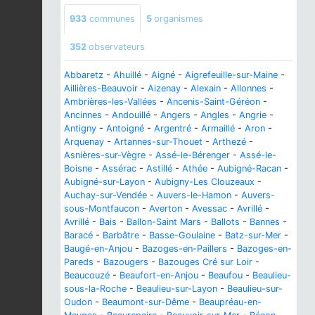
933
communes
5
organismes
352
observateurs
Abbaretz
-
Ahuillé
-
Aigné
-
Aigrefeuille-sur-Maine
-
Aillières-Beauvoir
-
Aizenay
-
Alexain
-
Allonnes
-
Ambrières-les-Vallées
-
Ancenis-Saint-Géréon
-
Ancinnes
-
Andouillé
-
Angers
-
Angles
-
Angrie
-
Antigny
-
Antoigné
-
Argentré
-
Armaillé
-
Aron
-
Arquenay
-
Artannes-sur-Thouet
-
Arthezé
-
Asnières-sur-Vègre
-
Assé-le-Bérenger
-
Assé-le-
Boisne
-
Assérac
-
Astillé
-
Athée
-
Aubigné-Racan
-
Aubigné-sur-Layon
-
Aubigny-Les Clouzeaux
-
Auchay-sur-Vendée
-
Auvers-le-Hamon
-
Auvers-
sous-Montfaucon
-
Averton
-
Avessac
-
Avrillé
-
Avrillé
-
Bais
-
Ballon-Saint Mars
-
Ballots
-
Bannes
-
Baracé
-
Barbâtre
-
Basse-Goulaine
-
Batz-sur-Mer
-
Baugé-en-Anjou
-
Bazoges-en-Paillers
-
Bazoges-en-
Pareds
-
Bazougers
-
Bazouges Cré sur Loir
-
Beaucouzé
-
Beaufort-en-Anjou
-
Beaufou
-
Beaulieu-
sous-la-Roche
-
Beaulieu-sur-Layon
-
Beaulieu-sur-
Oudon
-
Beaumont-sur-Dême
-
Beaupréau-en-