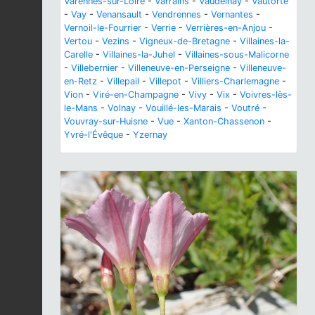
Varennes-sur-Loire
-
Varrains
-
Vaudelnay
-
Vautorte
-
Vay
-
Venansault
-
Vendrennes
-
Vernantes
-
Vernoil-le-Fourrier
-
Verrie
-
Verrières-en-Anjou
-
Vertou
-
Vezins
-
Vigneux-de-Bretagne
-
Villaines-la-
Carelle
-
Villaines-la-Juhel
-
Villaines-sous-Malicorne
-
Villebernier
-
Villeneuve-en-Perseigne
-
Villeneuve-
en-Retz
-
Villepail
-
Villepot
-
Villiers-Charlemagne
-
Vion
-
Viré-en-Champagne
-
Vivy
-
Vix
-
Voivres-lès-
le-Mans
-
Volnay
-
Vouillé-les-Marais
-
Voutré
-
Vouvray-sur-Huisne
-
Vue
-
Xanton-Chassenon
-
Yvré-l'Évêque
-
Yzernay
Previous
Next