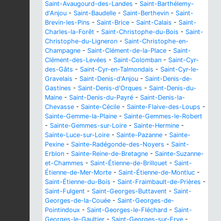
Saint-Avaugourd-des-Landes
-
Saint-Barthélemy-
d'Anjou
-
Saint-Baudelle
-
Saint-Berthevin
-
Saint-
Brevin-les-Pins
-
Saint-Brice
-
Saint-Calais
-
Saint-
Charles-la-Forêt
-
Saint-Christophe-du-Bois
-
Saint-
Christophe-du-Ligneron
-
Saint-Christophe-en-
Champagne
-
Saint-Clément-de-la-Place
-
Saint-
Clément-des-Levées
-
Saint-Colomban
-
Saint-Cyr-
des-Gâts
-
Saint-Cyr-en-Talmondais
-
Saint-Cyr-le-
Gravelais
-
Saint-Denis-d'Anjou
-
Saint-Denis-de-
Gastines
-
Saint-Denis-d'Orques
-
Saint-Denis-du-
Maine
-
Saint-Denis-du-Payré
-
Saint-Denis-la-
Chevasse
-
Sainte-Cécile
-
Sainte-Flaive-des-Loups
-
Sainte-Gemme-la-Plaine
-
Sainte-Gemmes-le-Robert
-
Sainte-Gemmes-sur-Loire
-
Sainte-Hermine
-
Sainte-Luce-sur-Loire
-
Sainte-Pazanne
-
Sainte-
Pexine
-
Sainte-Radégonde-des-Noyers
-
Saint-
Erblon
-
Sainte-Reine-de-Bretagne
-
Sainte-Suzanne-
et-Chammes
-
Saint-Étienne-de-Brillouet
-
Saint-
Étienne-de-Mer-Morte
-
Saint-Étienne-de-Montluc
-
Saint-Étienne-du-Bois
-
Saint-Fraimbault-de-Prières
-
Saint-Fulgent
-
Saint-Georges-Buttavent
-
Saint-
Georges-de-la-Couée
-
Saint-Georges-de-
Pointindoux
-
Saint-Georges-le-Fléchard
-
Saint-
Georges-le-Gaultier
-
Saint-Georges-sur-Erve
-