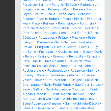
Parcé-sur-Sarthe
-
Parigné-l'Évêque
-
Parigné-sur-
Braye
-
Parnay
-
Parné-sur-Roc
-
Passavant-sur-
Layon
-
Paulx
-
Péault
-
Petit-Mars
-
Petosse
-
Peuton
-
Pezé-le-Robert
-
Piacé
-
Pierric
-
Piriac-sur-
Mer
-
Placé
-
Poiroux
-
Pommerieux
-
Pontmain
-
Pont-Saint-Martin
-
Pontvallain
-
Pornic
-
Pornichet
-
Port-Brillet
-
Port-Saint-Père
-
Pouillé
-
Pouillé-les-
Côteaux
-
Pouzauges
-
Préaux
-
Précigné
-
Prée-
d'Anjou
-
Pré-en-Pail-Saint-Samson
-
Préfailles
-
Préval
-
Prinquiau
-
Pruillé-le-Chétif
-
Puceul
-
Puy-
de-Serre
-
Puyravault
-
Quelaines-Saint-Gault
-
Quilly
-
Rahay
-
Ravigny
-
Réaumur
-
Remouillé
-
Renazé
-
Rezé
-
Riaillé
-
Rives-d'Autise
-
Rives de l'Yon
-
Rives-du-Loir-en-Anjou
-
Rochefort-sur-Loire
-
Rocheservière
-
Rochetrejoux
-
Roézé-sur-Sarthe
-
Rosnay
-
Rouans
-
Rouessé-Fontaine
-
Rouessé-
Vassé
-
Rouez
-
Rou-Marson
-
Ruffigné
-
Ruillé-en-
Champagne
-
Ruillé-Froid-Fonds
-
Sablé-sur-Sarthe
-
Sacé
-
Saffré
-
Saint-Aignan-de-Couptrain
-
Saint-
Aignan-Grandlieu
-
Saint-Aignan-sur-Roë
-
Saint-
André-Goule-d'Oie
-
Saint-Aubin-de-Locquenay
-
Saint-Aubin-des-Ormeaux
-
Saint-Aubin-du-Désert
-
Saint-Aubin-la-Plaine
-
Saint-Augustin-des-Bois
-