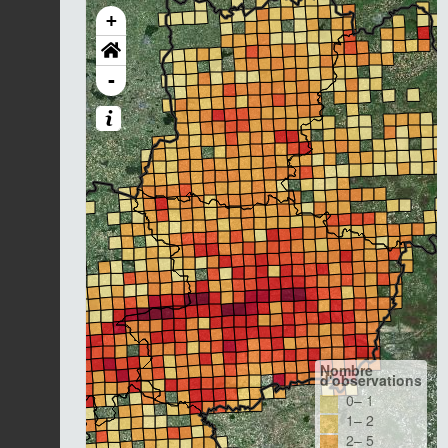
+
-
Nombre
d'observations
0– 1
1– 2
2– 5