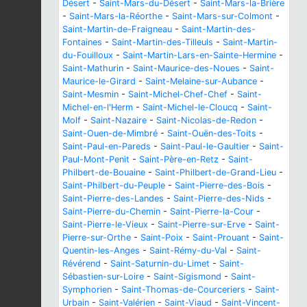
Désert
-
Saint-Mars-du-Désert
-
Saint-Mars-la-Brière
-
Saint-Mars-la-Réorthe
-
Saint-Mars-sur-Colmont
-
Saint-Martin-de-Fraigneau
-
Saint-Martin-des-
Fontaines
-
Saint-Martin-des-Tilleuls
-
Saint-Martin-
du-Fouilloux
-
Saint-Martin-Lars-en-Sainte-Hermine
-
Saint-Mathurin
-
Saint-Maurice-des-Noues
-
Saint-
Maurice-le-Girard
-
Saint-Melaine-sur-Aubance
-
Saint-Mesmin
-
Saint-Michel-Chef-Chef
-
Saint-
Michel-en-l'Herm
-
Saint-Michel-le-Cloucq
-
Saint-
Molf
-
Saint-Nazaire
-
Saint-Nicolas-de-Redon
-
Saint-Ouen-de-Mimbré
-
Saint-Ouën-des-Toits
-
Saint-Paul-en-Pareds
-
Saint-Paul-le-Gaultier
-
Saint-
Paul-Mont-Penit
-
Saint-Père-en-Retz
-
Saint-
Philbert-de-Bouaine
-
Saint-Philbert-de-Grand-Lieu
-
Saint-Philbert-du-Peuple
-
Saint-Pierre-des-Bois
-
Saint-Pierre-des-Landes
-
Saint-Pierre-des-Nids
-
Saint-Pierre-du-Chemin
-
Saint-Pierre-la-Cour
-
Saint-Pierre-le-Vieux
-
Saint-Pierre-sur-Erve
-
Saint-
Pierre-sur-Orthe
-
Saint-Poix
-
Saint-Prouant
-
Saint-
Quentin-les-Anges
-
Saint-Rémy-du-Val
-
Saint-
Révérend
-
Saint-Saturnin-du-Limet
-
Saint-
Sébastien-sur-Loire
-
Saint-Sigismond
-
Saint-
Symphorien
-
Saint-Thomas-de-Courceriers
-
Saint-
Urbain
-
Saint-Valérien
-
Saint-Viaud
-
Saint-Vincent-