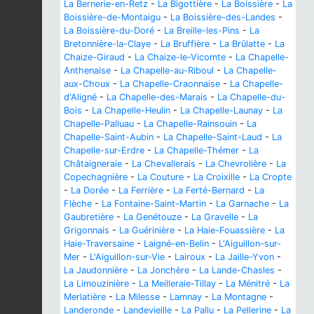
La Bernerie-en-Retz
-
La Bigottière
-
La Boissière
-
La
Boissière-de-Montaigu
-
La Boissière-des-Landes
-
La Boissière-du-Doré
-
La Breille-les-Pins
-
La
Bretonnière-la-Claye
-
La Bruffière
-
La Brûlatte
-
La
Chaize-Giraud
-
La Chaize-le-Vicomte
-
La Chapelle-
Anthenaise
-
La Chapelle-au-Riboul
-
La Chapelle-
aux-Choux
-
La Chapelle-Craonnaise
-
La Chapelle-
d'Aligné
-
La Chapelle-des-Marais
-
La Chapelle-du-
Bois
-
La Chapelle-Heulin
-
La Chapelle-Launay
-
La
Chapelle-Palluau
-
La Chapelle-Rainsouin
-
La
Chapelle-Saint-Aubin
-
La Chapelle-Saint-Laud
-
La
Chapelle-sur-Erdre
-
La Chapelle-Thémer
-
La
Châtaigneraie
-
La Chevallerais
-
La Chevrolière
-
La
Copechagnière
-
La Couture
-
La Croixille
-
La Cropte
-
La Dorée
-
La Ferrière
-
La Ferté-Bernard
-
La
Flèche
-
La Fontaine-Saint-Martin
-
La Garnache
-
La
Gaubretière
-
La Genétouze
-
La Gravelle
-
La
Grigonnais
-
La Guérinière
-
La Haie-Fouassière
-
La
Haie-Traversaine
-
Laigné-en-Belin
-
L'Aiguillon-sur-
Mer
-
L'Aiguillon-sur-Vie
-
Lairoux
-
La Jaille-Yvon
-
La Jaudonnière
-
La Jonchère
-
La Lande-Chasles
-
La Limouzinière
-
La Meilleraie-Tillay
-
La Ménitré
-
La
Merlatière
-
La Milesse
-
Lamnay
-
La Montagne
-
Landeronde
-
Landevieille
-
La Pallu
-
La Pellerine
-
La