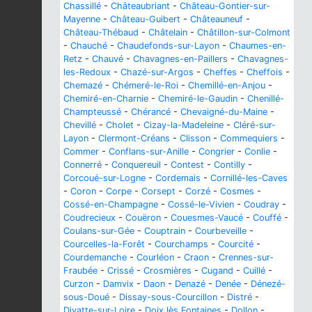
Chassillé
-
Châteaubriant
-
Château-Gontier-sur-
Mayenne
-
Château-Guibert
-
Châteauneuf
-
Château-Thébaud
-
Châtelain
-
Châtillon-sur-Colmont
-
Chauché
-
Chaudefonds-sur-Layon
-
Chaumes-en-
Retz
-
Chauvé
-
Chavagnes-en-Paillers
-
Chavagnes-
les-Redoux
-
Chazé-sur-Argos
-
Cheffes
-
Cheffois
-
Chemazé
-
Chémeré-le-Roi
-
Chemillé-en-Anjou
-
Chemiré-en-Charnie
-
Chemiré-le-Gaudin
-
Chenillé-
Champteussé
-
Chérancé
-
Chevaigné-du-Maine
-
Chevillé
-
Cholet
-
Cizay-la-Madeleine
-
Cléré-sur-
Layon
-
Clermont-Créans
-
Clisson
-
Commequiers
-
Commer
-
Conflans-sur-Anille
-
Congrier
-
Conlie
-
Connerré
-
Conquereuil
-
Contest
-
Contilly
-
Corcoué-sur-Logne
-
Cordemais
-
Cornillé-les-Caves
-
Coron
-
Corpe
-
Corsept
-
Corzé
-
Cosmes
-
Cossé-en-Champagne
-
Cossé-le-Vivien
-
Coudray
-
Coudrecieux
-
Couëron
-
Couesmes-Vaucé
-
Couffé
-
Coulans-sur-Gée
-
Couptrain
-
Courbeveille
-
Courcelles-la-Forêt
-
Courchamps
-
Courcité
-
Courdemanche
-
Courléon
-
Craon
-
Crennes-sur-
Fraubée
-
Crissé
-
Crosmières
-
Cugand
-
Cuillé
-
Curzon
-
Damvix
-
Daon
-
Denazé
-
Denée
-
Dénezé-
sous-Doué
-
Dissay-sous-Courcillon
-
Distré
-
Divatte-sur-Loire
-
Doix lès Fontaines
-
Dollon
-