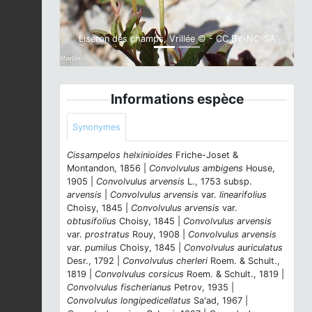
Liseron des champs, Vrillée © - CC BY-NC-SA
Informations espèce
Synonymes
Cissampelos helxinioides
Friche-Joset &
Montandon, 1856 |
Convolvulus ambigens
House,
1905 |
Convolvulus arvensis
L., 1753 subsp.
arvensis
|
Convolvulus arvensis
var.
linearifolius
Choisy, 1845 |
Convolvulus arvensis
var.
obtusifolius
Choisy, 1845 |
Convolvulus arvensis
var.
prostratus
Rouy, 1908 |
Convolvulus arvensis
var.
pumilus
Choisy, 1845 |
Convolvulus auriculatus
Desr., 1792 |
Convolvulus cherleri
Roem. & Schult.,
1819 |
Convolvulus corsicus
Roem. & Schult., 1819 |
Convolvulus fischerianus
Petrov, 1935 |
Convolvulus longipedicellatus
Sa'ad, 1967 |