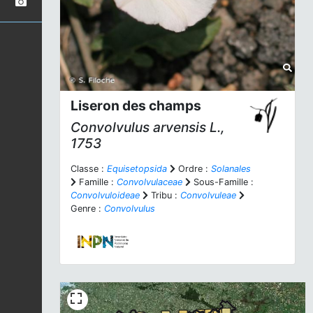
Liseron des champs
Convolvulus arvensis
L.,
1753
Classe :
Equisetopsida
Ordre :
Solanales
Famille :
Convolvulaceae
Sous-Famille :
Convolvuloideae
Tribu :
Convolvuleae
Genre :
Convolvulus