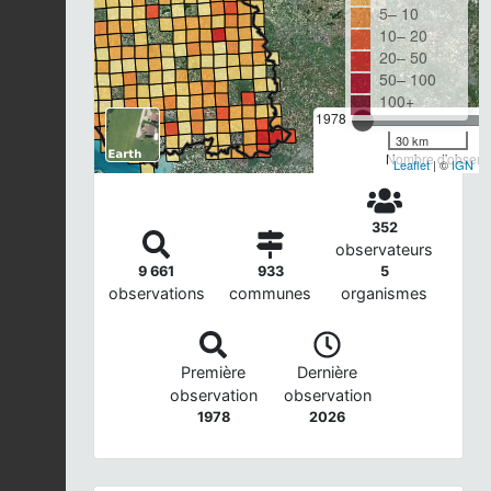
5– 10
10– 20
20– 50
50– 100
100+
1978
30 km
Nombre d'observa
Leaflet
| ©
IGN
352
observateurs
9 661
933
5
observations
communes
organismes
Première
Dernière
observation
observation
1978
2026