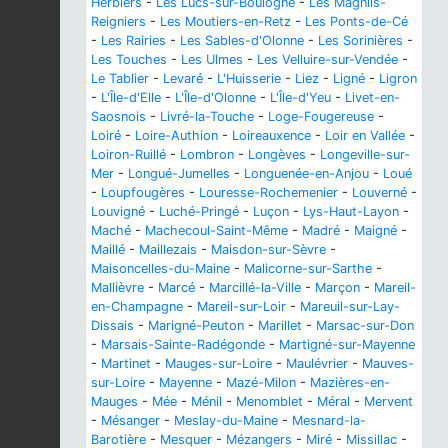
Herbiers
-
Les Lucs-sur-Boulogne
-
Les Magnils-
Reigniers
-
Les Moutiers-en-Retz
-
Les Ponts-de-Cé
-
Les Rairies
-
Les Sables-d'Olonne
-
Les Sorinières
-
Les Touches
-
Les Ulmes
-
Les Velluire-sur-Vendée
-
Le Tablier
-
Levaré
-
L'Huisserie
-
Liez
-
Ligné
-
Ligron
-
L'Île-d'Elle
-
L'Île-d'Olonne
-
L'Île-d'Yeu
-
Livet-en-
Saosnois
-
Livré-la-Touche
-
Loge-Fougereuse
-
Loiré
-
Loire-Authion
-
Loireauxence
-
Loir en Vallée
-
Loiron-Ruillé
-
Lombron
-
Longèves
-
Longeville-sur-
Mer
-
Longué-Jumelles
-
Longuenée-en-Anjou
-
Loué
-
Loupfougères
-
Louresse-Rochemenier
-
Louverné
-
Louvigné
-
Luché-Pringé
-
Luçon
-
Lys-Haut-Layon
-
Maché
-
Machecoul-Saint-Même
-
Madré
-
Maigné
-
Maillé
-
Maillezais
-
Maisdon-sur-Sèvre
-
Maisoncelles-du-Maine
-
Malicorne-sur-Sarthe
-
Mallièvre
-
Marcé
-
Marcillé-la-Ville
-
Marçon
-
Mareil-
en-Champagne
-
Mareil-sur-Loir
-
Mareuil-sur-Lay-
Dissais
-
Marigné-Peuton
-
Marillet
-
Marsac-sur-Don
-
Marsais-Sainte-Radégonde
-
Martigné-sur-Mayenne
-
Martinet
-
Mauges-sur-Loire
-
Maulévrier
-
Mauves-
sur-Loire
-
Mayenne
-
Mazé-Milon
-
Mazières-en-
Mauges
-
Mée
-
Ménil
-
Menomblet
-
Méral
-
Mervent
-
Mésanger
-
Meslay-du-Maine
-
Mesnard-la-
Barotière
-
Mesquer
-
Mézangers
-
Miré
-
Missillac
-