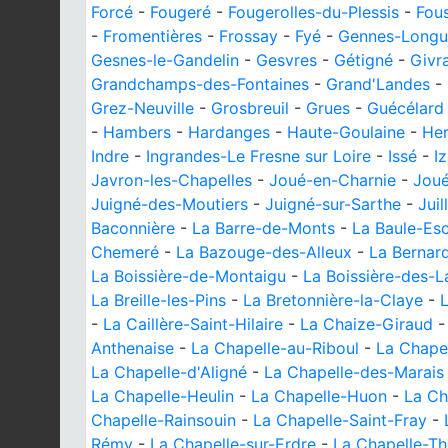
Forcé
-
Fougeré
-
Fougerolles-du-Plessis
-
Fou
-
Fromentières
-
Frossay
-
Fyé
-
Gennes-Longu
Gesnes-le-Gandelin
-
Gesvres
-
Gétigné
-
Givr
Grandchamps-des-Fontaines
-
Grand'Landes
-
Grez-Neuville
-
Grosbreuil
-
Grues
-
Guécélard
-
Hambers
-
Hardanges
-
Haute-Goulaine
-
Her
Indre
-
Ingrandes-Le Fresne sur Loire
-
Issé
-
I
Javron-les-Chapelles
-
Joué-en-Charnie
-
Joué
Juigné-des-Moutiers
-
Juigné-sur-Sarthe
-
Juil
Baconnière
-
La Barre-de-Monts
-
La Baule-Es
Chemeré
-
La Bazouge-des-Alleux
-
La Bernard
La Boissière-de-Montaigu
-
La Boissière-des-
La Breille-les-Pins
-
La Bretonnière-la-Claye
-
L
-
La Caillère-Saint-Hilaire
-
La Chaize-Giraud
Anthenaise
-
La Chapelle-au-Riboul
-
La Chape
La Chapelle-d'Aligné
-
La Chapelle-des-Marais
La Chapelle-Heulin
-
La Chapelle-Huon
-
La Ch
Chapelle-Rainsouin
-
La Chapelle-Saint-Fray
-
Rémy
-
La Chapelle-sur-Erdre
-
La Chapelle-T