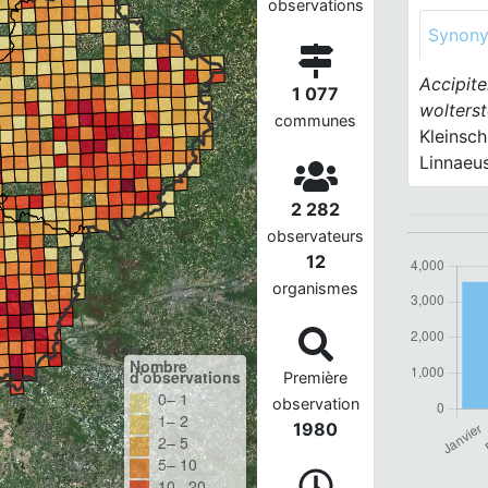
observations
Synon
Accipite
1 077
wolterst
communes
Kleinsch
Linnaeu
2 282
observateurs
12
organismes
Nombre
d'observations
Première
0– 1
observation
1– 2
1980
2– 5
5– 10
10– 20