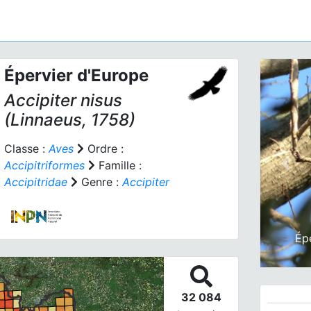
Épervier d'Europe
Accipiter nisus
(Linnaeus, 1758)
Classe :
Aves
Ordre :
Accipitriformes
Famille :
Prev
Accipitridae
Genre :
Accipiter
Ép
32 084