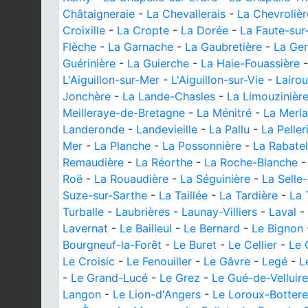
Châtaigneraie
-
La Chevallerais
-
La Chevrolièr
Croixille
-
La Cropte
-
La Dorée
-
La Faute-sur
Flèche
-
La Garnache
-
La Gaubretière
-
La Ge
Guérinière
-
La Guierche
-
La Haie-Fouassière
L'Aiguillon-sur-Mer
-
L'Aiguillon-sur-Vie
-
Lairo
Jonchère
-
La Lande-Chasles
-
La Limouzinièr
Meilleraye-de-Bretagne
-
La Ménitré
-
La Merla
Landeronde
-
Landevieille
-
La Pallu
-
La Peller
Mer
-
La Planche
-
La Possonnière
-
La Rabatel
Remaudière
-
La Réorthe
-
La Roche-Blanche
Roë
-
La Rouaudière
-
La Séguinière
-
La Selle
Suze-sur-Sarthe
-
La Taillée
-
La Tardière
-
La 
Turballe
-
Laubrières
-
Launay-Villiers
-
Laval
-
Lavernat
-
Le Bailleul
-
Le Bernard
-
Le Bignon
Bourgneuf-la-Forêt
-
Le Buret
-
Le Cellier
-
Le 
Le Croisic
-
Le Fenouiller
-
Le Gâvre
-
Legé
-
L
-
Le Grand-Lucé
-
Le Grez
-
Le Gué-de-Velluire
Langon
-
Le Lion-d'Angers
-
Le Loroux-Botter