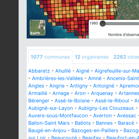
1980
Nombre d'observat
1077
communes
12
organismes
2282
obse
Abbaretz
-
Ahuillé
-
Aigné
-
Aigrefeuille-sur-M
-
Ambrières-les-Vallées
-
Amné
-
Ancenis-Sain
Angles
-
Angrie
-
Antigny
-
Antoigné
-
Apremo
Armaillé
-
Arnage
-
Aron
-
Arquenay
-
Artannes
Bérenger
-
Assé-le-Boisne
-
Assé-le-Riboul
-
A
Aubigné-sur-Layon
-
Aubigny-Les Clouzeaux
Auvers-sous-Montfaucon
-
Averton
-
Avessac
Ballon-Saint Mars
-
Ballots
-
Bannes
-
Baracé
Baugé-en-Anjou
-
Bazoges-en-Paillers
-
Bazog
sur Loir
-
Beaucouzé
-
Beaufay
-
Beaufort-en-