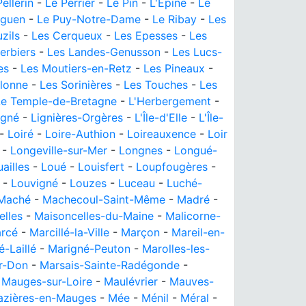
ellerin
-
Le Perrier
-
Le Pin
-
L'Épine
-
Le
iguen
-
Le Puy-Notre-Dame
-
Le Ribay
-
Les
zils
-
Les Cerqueux
-
Les Epesses
-
Les
erbiers
-
Les Landes-Genusson
-
Les Lucs-
es
-
Les Moutiers-en-Retz
-
Les Pineaux
-
Olonne
-
Les Sorinières
-
Les Touches
-
Les
Le Temple-de-Bretagne
-
L'Herbergement
-
igné
-
Lignières-Orgères
-
L'Île-d'Elle
-
L'Île-
-
Loiré
-
Loire-Authion
-
Loireauxence
-
Loir
-
Longeville-sur-Mer
-
Longnes
-
Longué-
ailles
-
Loué
-
Louisfert
-
Loupfougères
-
-
Louvigné
-
Louzes
-
Luceau
-
Luché-
Maché
-
Machecoul-Saint-Même
-
Madré
-
elles
-
Maisoncelles-du-Maine
-
Malicorne-
rcé
-
Marcillé-la-Ville
-
Marçon
-
Mareil-en-
-Laillé
-
Marigné-Peuton
-
Marolles-les-
r-Don
-
Marsais-Sainte-Radégonde
-
-
Mauges-sur-Loire
-
Maulévrier
-
Mauves-
zières-en-Mauges
-
Mée
-
Ménil
-
Méral
-