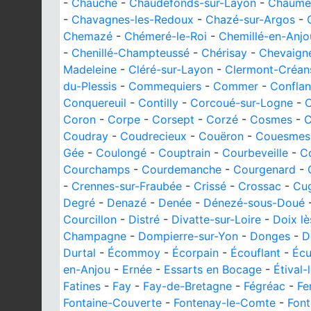
-
Chauché
-
Chaudefonds-sur-Layon
-
Chaume
-
Chavagnes-les-Redoux
-
Chazé-sur-Argos
-
Chemazé
-
Chémeré-le-Roi
-
Chemillé-en-Anjo
-
Chenillé-Champteussé
-
Chérisay
-
Chevaign
Madeleine
-
Cléré-sur-Layon
-
Clermont-Créan
du-Plessis
-
Commequiers
-
Commer
-
Conflan
Conquereuil
-
Contilly
-
Corcoué-sur-Logne
-
Coron
-
Corpe
-
Corsept
-
Corzé
-
Cosmes
-
C
Coudray
-
Coudrecieux
-
Couëron
-
Couesmes
Gée
-
Coulongé
-
Couptrain
-
Courbeveille
-
Co
Courchamps
-
Courdemanche
-
Courgenard
-
-
Crennes-sur-Fraubée
-
Crissé
-
Crossac
-
Cu
Degré
-
Denazé
-
Denée
-
Dénezé-sous-Doué
Courcillon
-
Distré
-
Divatte-sur-Loire
-
Doix lè
Champagne
-
Dompierre-sur-Yon
-
Donges
-
D
Durtal
-
Écommoy
-
Écorpain
-
Écouflant
-
Écu
en-Anjou
-
Ernée
-
Essarts en Bocage
-
Étival-
Fatines
-
Fay
-
Fay-de-Bretagne
-
Fégréac
-
Fe
Fontaine-Couverte
-
Fontenay-le-Comte
-
Font