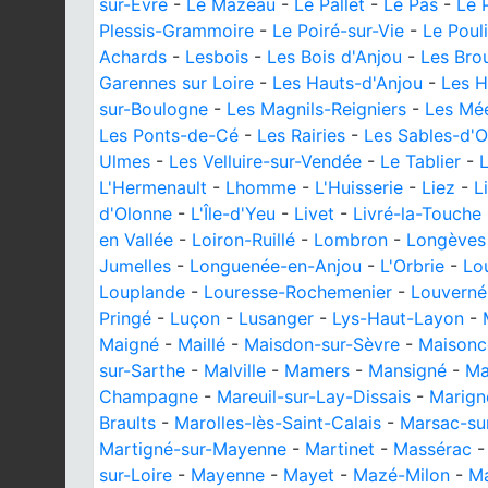
sur-Èvre
-
Le Mazeau
-
Le Pallet
-
Le Pas
-
Le P
Plessis-Grammoire
-
Le Poiré-sur-Vie
-
Le Poul
Achards
-
Lesbois
-
Les Bois d'Anjou
-
Les Brou
Garennes sur Loire
-
Les Hauts-d'Anjou
-
Les H
sur-Boulogne
-
Les Magnils-Reigniers
-
Les Mé
Les Ponts-de-Cé
-
Les Rairies
-
Les Sables-d'
Ulmes
-
Les Velluire-sur-Vendée
-
Le Tablier
-
L'Hermenault
-
Lhomme
-
L'Huisserie
-
Liez
-
L
d'Olonne
-
L'Île-d'Yeu
-
Livet
-
Livré-la-Touche
en Vallée
-
Loiron-Ruillé
-
Lombron
-
Longèves
Jumelles
-
Longuenée-en-Anjou
-
L'Orbrie
-
Lou
Louplande
-
Louresse-Rochemenier
-
Louverné
Pringé
-
Luçon
-
Lusanger
-
Lys-Haut-Layon
-
Maigné
-
Maillé
-
Maisdon-sur-Sèvre
-
Maisonc
sur-Sarthe
-
Malville
-
Mamers
-
Mansigné
-
Ma
Champagne
-
Mareuil-sur-Lay-Dissais
-
Marigné
Braults
-
Marolles-lès-Saint-Calais
-
Marsac-su
Martigné-sur-Mayenne
-
Martinet
-
Massérac
sur-Loire
-
Mayenne
-
Mayet
-
Mazé-Milon
-
Ma