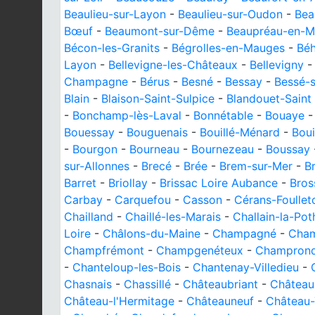
Beaulieu-sur-Layon
-
Beaulieu-sur-Oudon
-
Bea
Bœuf
-
Beaumont-sur-Dême
-
Beaupréau-en-M
Bécon-les-Granits
-
Bégrolles-en-Mauges
-
Bé
Layon
-
Bellevigne-les-Châteaux
-
Bellevigny
Champagne
-
Bérus
-
Besné
-
Bessay
-
Bessé-s
Blain
-
Blaison-Saint-Sulpice
-
Blandouet-Saint
-
Bonchamp-lès-Laval
-
Bonnétable
-
Bouaye
Bouessay
-
Bouguenais
-
Bouillé-Ménard
-
Bou
-
Bourgon
-
Bourneau
-
Bournezeau
-
Boussay
sur-Allonnes
-
Brecé
-
Brée
-
Brem-sur-Mer
-
B
Barret
-
Briollay
-
Brissac Loire Aubance
-
Bros
Carbay
-
Carquefou
-
Casson
-
Cérans-Foullet
Chailland
-
Chaillé-les-Marais
-
Challain-la-Pot
Loire
-
Châlons-du-Maine
-
Champagné
-
Cham
Champfrémont
-
Champgenéteux
-
Champron
-
Chanteloup-les-Bois
-
Chantenay-Villedieu
-
Chasnais
-
Chassillé
-
Châteaubriant
-
Château
Château-l'Hermitage
-
Châteauneuf
-
Château