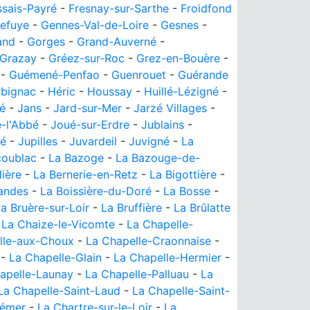
ssais-Payré
-
Fresnay-sur-Sarthe
-
Froidfond
efuye
-
Gennes-Val-de-Loire
-
Gesnes
-
and
-
Gorges
-
Grand-Auverné
-
Grazay
-
Gréez-sur-Roc
-
Grez-en-Bouère
-
-
Guémené-Penfao
-
Guenrouet
-
Guérande
bignac
-
Héric
-
Houssay
-
Huillé-Lézigné
-
zé
-
Jans
-
Jard-sur-Mer
-
Jarzé Villages
-
-l'Abbé
-
Joué-sur-Erdre
-
Jublains
-
lé
-
Jupilles
-
Juvardeil
-
Juvigné
-
La
coublac
-
La Bazoge
-
La Bazouge-de-
ière
-
La Bernerie-en-Retz
-
La Bigottière
-
Landes
-
La Boissière-du-Doré
-
La Bosse
-
a Bruère-sur-Loir
-
La Bruffière
-
La Brûlatte
-
La Chaize-le-Vicomte
-
La Chapelle-
lle-aux-Choux
-
La Chapelle-Craonnaise
-
-
La Chapelle-Glain
-
La Chapelle-Hermier
-
apelle-Launay
-
La Chapelle-Palluau
-
La
La Chapelle-Saint-Laud
-
La Chapelle-Saint-
hémer
-
La Chartre-sur-le-Loir
-
La