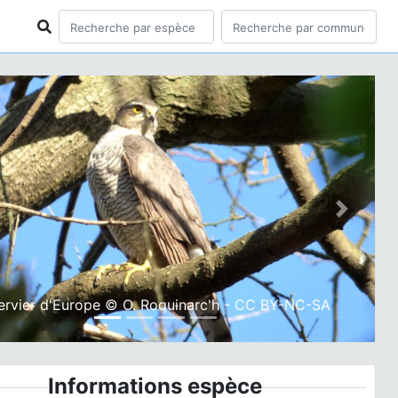
ious
Next
ervier d'Europe © O. Roquinarc'h - CC BY-NC-SA
Informations espèce