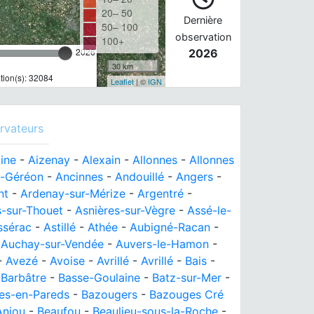
20– 50
Dernière
50– 100
observation
100+
2026
2026
30 km
ion(s): 32084
Leaflet
| ©
IGN
rvateurs
aine
-
Aizenay
-
Alexain
-
Allonnes
-
Allonnes
t-Géréon
-
Ancinnes
-
Andouillé
-
Angers
-
nt
-
Ardenay-sur-Mérize
-
Argentré
-
-sur-Thouet
-
Asnières-sur-Vègre
-
Assé-le-
ssérac
-
Astillé
-
Athée
-
Aubigné-Racan
-
-
Auchay-sur-Vendée
-
Auvers-le-Hamon
-
-
Avezé
-
Avoise
-
Avrillé
-
Avrillé
-
Bais
-
-
Barbâtre
-
Basse-Goulaine
-
Batz-sur-Mer
-
es-en-Pareds
-
Bazougers
-
Bazouges Cré
Anjou
-
Beaufou
-
Beaulieu-sous-la-Roche
-