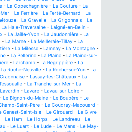
e
-
La Copechagnière
-
La Couture
-
La
-Mer
-
La Ferrière
-
La Ferté-Bernard
-
La
nétouze
-
La Gravelle
-
La Grigonnais
-
La
-
La Haie-Traversaine
-
Laigné-en-Belin
-
ux
-
La Jaille-Yvon
-
La Jaudonnière
-
La
e
-
La Marne
-
La Meilleraie-Tillay
-
La
tière
-
La Milesse
-
Lamnay
-
La Montagne
-
ine
-
La Pellerine
-
La Plaine
-
La Plaine-sur-
ière
-
Larchamp
-
La Regrippière
-
La
-
La Roche-Neuville
-
La Roche-sur-Yon
-
La
-Craonnaise
-
Lassay-les-Châteaux
-
La
Tessoualle
-
La Tranche-sur-Mer
-
La
Lavardin
-
Lavaré
-
Lavau-sur-Loire
-
-
Le Bignon-du-Maine
-
Le Boupère
-
Le
Champ-Saint-Père
-
Le Coudray-Macouard
-
e Genest-Saint-Isle
-
Le Girouard
-
Le Givre
-
Le Ham
-
Le Horps
-
Le Landreau
-
Le
eau
-
Le Luart
-
Le Lude
-
Le Mans
-
Le May-