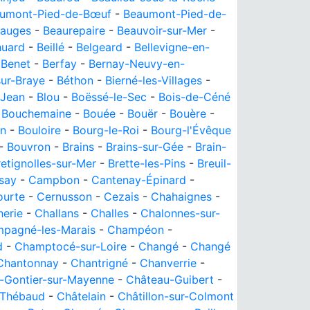
umont-Pied-de-Bœuf
-
Beaumont-Pied-de-
auges
-
Beaurepaire
-
Beauvoir-sur-Mer
-
huard
-
Beillé
-
Belgeard
-
Bellevigne-en-
-
Benet
-
Berfay
-
Bernay-Neuvy-en-
ur-Braye
-
Béthon
-
Bierné-les-Villages
-
 Jean
-
Blou
-
Boëssé-le-Sec
-
Bois-de-Céné
-
Bouchemaine
-
Bouée
-
Bouër
-
Bouère
-
in
-
Bouloire
-
Bourg-le-Roi
-
Bourg-l'Évêque
-
Bouvron
-
Brains
-
Brains-sur-Gée
-
Brain-
retignolles-sur-Mer
-
Brette-les-Pins
-
Breuil-
say
-
Campbon
-
Cantenay-Épinard
-
ourte
-
Cernusson
-
Cezais
-
Chahaignes
-
herie
-
Challans
-
Challes
-
Chalonnes-sur-
pagné-les-Marais
-
Champéon
-
d
-
Champtocé-sur-Loire
-
Changé
-
Changé
Chantonnay
-
Chantrigné
-
Chanverrie
-
-Gontier-sur-Mayenne
-
Château-Guibert
-
-Thébaud
-
Châtelain
-
Châtillon-sur-Colmont