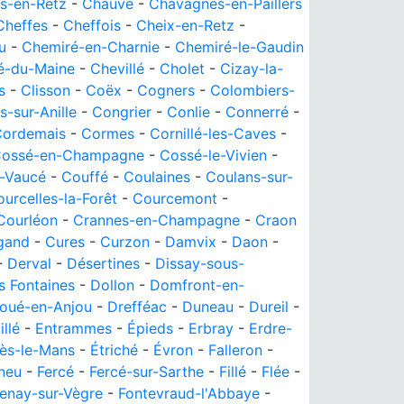
s-en-Retz
-
Chauvé
-
Chavagnes-en-Paillers
Cheffes
-
Cheffois
-
Cheix-en-Retz
-
u
-
Chemiré-en-Charnie
-
Chemiré-le-Gaudin
é-du-Maine
-
Chevillé
-
Cholet
-
Cizay-la-
s
-
Clisson
-
Coëx
-
Cogners
-
Colombiers-
s-sur-Anille
-
Congrier
-
Conlie
-
Connerré
-
Cordemais
-
Cormes
-
Cornillé-les-Caves
-
ossé-en-Champagne
-
Cossé-le-Vivien
-
-Vaucé
-
Couffé
-
Coulaines
-
Coulans-sur-
urcelles-la-Forêt
-
Courcemont
-
Courléon
-
Crannes-en-Champagne
-
Craon
gand
-
Cures
-
Curzon
-
Damvix
-
Daon
-
-
Derval
-
Désertines
-
Dissay-sous-
s Fontaines
-
Dollon
-
Domfront-en-
oué-en-Anjou
-
Drefféac
-
Duneau
-
Dureil
-
illé
-
Entrammes
-
Épieds
-
Erbray
-
Erdre-
lès-le-Mans
-
Étriché
-
Évron
-
Falleron
-
neu
-
Fercé
-
Fercé-sur-Sarthe
-
Fillé
-
Flée
-
enay-sur-Vègre
-
Fontevraud-l'Abbaye
-