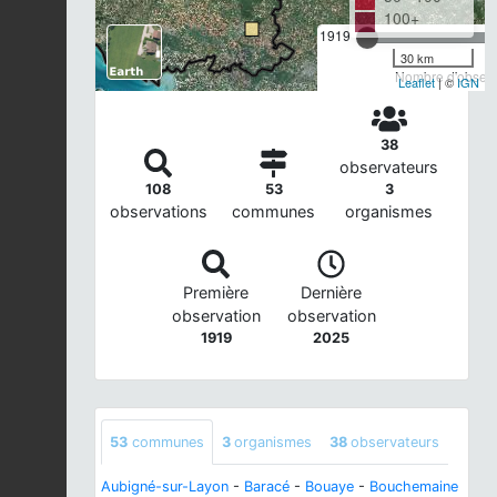
100+
1919
30 km
Nombre d'observa
Leaflet
| ©
IGN
38
observateurs
108
53
3
observations
communes
organismes
Première
Dernière
observation
observation
1919
2025
53
communes
3
organismes
38
observateurs
Aubigné-sur-Layon
-
Baracé
-
Bouaye
-
Bouchemaine