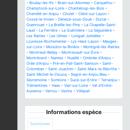
-
Boulay-les-Ifs
-
Brain-sur-Allonnes
-
Carquefou
-
Champtocé-sur-Loire
-
Chanteloup-les-Bois
-
Chemillé-en-Anjou
-
Cholet
-
Cléré-sur-Layon
-
Cossé-le-Vivien
-
Dénezé-sous-Doué
-
Durtal
-
Guenrouet
-
La Breille-les-Pins
-
La Chapelle-Saint-
Laud
-
La Ferrière
-
La Guérinière
-
La Séguinière
-
Les Rairies
-
Les Ulmes
-
Longué-Jumelles
-
Louresse-Rochemenier
-
Lys-Haut-Layon
-
Mauges-
sur-Loire
-
Moisdon-la-Rivière
-
Montigné-lès-Rairies
-
Montreuil-Bellay
-
Montrevault-sur-Èvre
-
Montréverd
-
Nantes
-
Nuaillé
-
Ombrée d'Anjou
-
Orée d'Anjou
-
Pré-en-Pail-Saint-Samson
-
Saint-
Colomban
-
Saint-Joachim
-
Saint-Mars-la-Réorthe
-
Saint-Michel-le-Cloucq
-
Segré-en-Anjou Bleu
-
Sèvremoine
-
Somloire
-
Sucé-sur-Erdre
-
Terranjou
-
Trémentines
-
Vaas
-
Vair-sur-Loire
-
Val d'Erdre-
Auxence
-
Vertou
-
Vezins
-
Villepail
Informations espèce
Synonymes