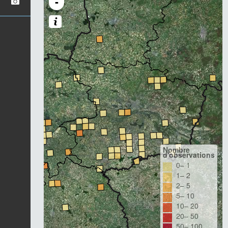
-
Nombre
d'observations
0– 1
1– 2
2– 5
5– 10
10– 20
20– 50
50– 100