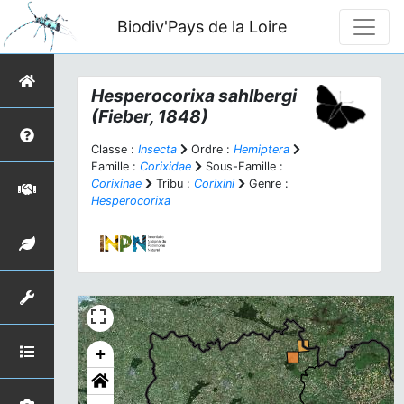
Biodiv'Pays de la Loire
Hesperocorixa sahlbergi
(Fieber, 1848)
Classe :
Insecta
Ordre :
Hemiptera
Famille :
Corixidae
Sous-Famille :
Corixinae
Tribu :
Corixini
Genre :
Hesperocorixa
+