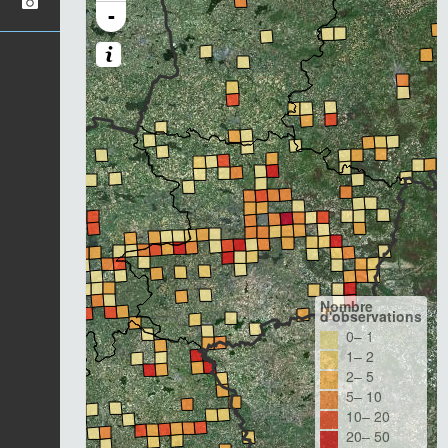
-
Nombre
d'observations
0– 1
1– 2
2– 5
5– 10
10– 20
20– 50