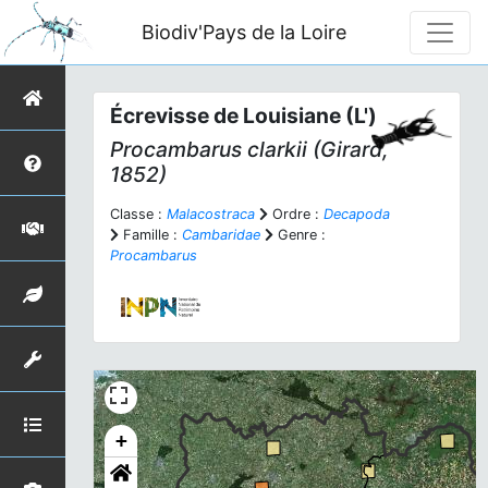
Biodiv'Pays de la Loire
Écrevisse de Louisiane (L')
Procambarus clarkii
(Girard,
1852)
Classe :
Malacostraca
Ordre :
Decapoda
Famille :
Cambaridae
Genre :
Procambarus
+