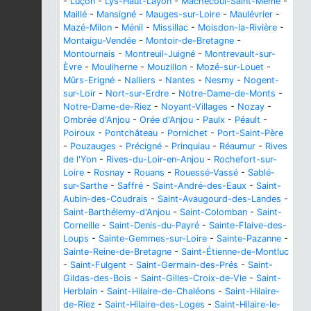
-
Luçon
-
Lys-Haut-Layon
-
Machecoul-Saint-Même
-
Maillé
-
Mansigné
-
Mauges-sur-Loire
-
Maulévrier
-
Mazé-Milon
-
Ménil
-
Missillac
-
Moisdon-la-Rivière
-
Montaigu-Vendée
-
Montoir-de-Bretagne
-
Montournais
-
Montreuil-Juigné
-
Montrevault-sur-
Èvre
-
Mouliherne
-
Mouzillon
-
Mozé-sur-Louet
-
Mûrs-Erigné
-
Nalliers
-
Nantes
-
Nesmy
-
Nogent-
sur-Loir
-
Nort-sur-Erdre
-
Notre-Dame-de-Monts
-
Notre-Dame-de-Riez
-
Noyant-Villages
-
Nozay
-
Ombrée d'Anjou
-
Orée d'Anjou
-
Paulx
-
Péault
-
Poiroux
-
Pontchâteau
-
Pornichet
-
Port-Saint-Père
-
Pouzauges
-
Précigné
-
Prinquiau
-
Réaumur
-
Rives
de l'Yon
-
Rives-du-Loir-en-Anjou
-
Rochefort-sur-
Loire
-
Rosnay
-
Rouans
-
Rouessé-Vassé
-
Sablé-
sur-Sarthe
-
Saffré
-
Saint-André-des-Eaux
-
Saint-
Aubin-des-Coudrais
-
Saint-Avaugourd-des-Landes
-
Saint-Barthélemy-d'Anjou
-
Saint-Colomban
-
Saint-
Corneille
-
Saint-Denis-du-Payré
-
Sainte-Flaive-des-
Loups
-
Sainte-Gemmes-sur-Loire
-
Sainte-Pazanne
-
Sainte-Reine-de-Bretagne
-
Saint-Étienne-de-Montluc
-
Saint-Fulgent
-
Saint-Germain-des-Prés
-
Saint-
Gildas-des-Bois
-
Saint-Gilles-Croix-de-Vie
-
Saint-
Herblain
-
Saint-Hilaire-de-Chaléons
-
Saint-Hilaire-
de-Riez
-
Saint-Hilaire-des-Loges
-
Saint-Hilaire-le-