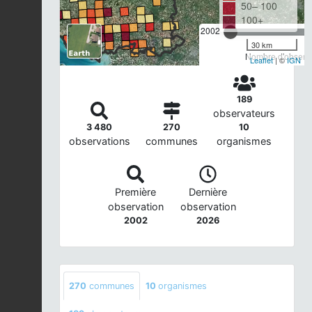
50– 100
100+
2002
30 km
Nombre d'observa
Leaflet
| ©
IGN
189
observateurs
3 480
270
10
observations
communes
organismes
Première
Dernière
observation
observation
2002
2026
270
communes
10
organismes