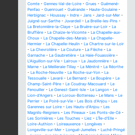
Comte
-
Gennes-Val-de-Loire
-
Grues
-
Guémené-
Penfao
-
Guenrouet
-
Guérande
-
Haute-Goulaine
-
Herbignac
-
Houssay
-
Indre
-
Jans
-
Jard-sur-Mer
-
Juigné-sur-Sarthe
-
Juvardeil
-
La Breille-les-Pins
-
La Bretonnière-la-Claye
-
La Bruère-sur-Loir
-
La
Bruffière
-
La Chaize-le-Vicomte
-
La Chapelle-aux-
Choux
-
La Chapelle-des-Marais
-
La Chapelle-
Hermier
-
La Chapelle-Heulin
-
La Chartre-sur-le-Loir
-
La Chevrolière
-
La Couture
-
La Flèche
-
La
Garnache
-
La Gaubretière
-
La Haie-Fouassière
-
L'Aiguillon-sur-Vie
-
Lairoux
-
La Jaudonnière
-
La
Marne
-
La Meilleraie-Tillay
-
La Ménitré
-
La Réorthe
-
La Roche-Neuville
-
La Roche-sur-Yon
-
La
Tessoualle
-
Lavaré
-
Le Bernard
-
Le Boupère
-
Le
Champ-Saint-Père
-
Le Coudray-Macouard
-
Le
Fenouiller
-
Le Genest-Saint-Isle
-
Le Langon
-
Le
Lion-d'Angers
-
Le Loroux-Bottereau
-
Le Mans
-
Le
Perrier
-
Le Poiré-sur-Vie
-
Les Bois d'Anjou
-
Les
Garennes sur Loire
-
Les Hauts-d'Anjou
-
Les
Magnils-Reigniers
-
Les Pineaux
-
Les Ponts-de-Cé
-
Les Sorinières
-
Les Touches
-
Liez
-
L'Île-d'Elle
-
Loire-Authion
-
Loireauxence
-
Longèves
-
Longeville-sur-Mer
-
Longué-Jumelles
-
Luché-Pringé