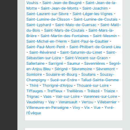
Vouhis
-
Saint-Jean-de-Beugné
-
Saint-Jean-de-la-
Motte
-
Saint-Jean-de-Monts
-
Saint-Joachim
-
Saint-Laurent-sur-Sèvre
-
Saint-Léger-les-Vignes
-
Saint-Lumine-de-Clisson
-
Saint-Lumine-de-Coutais
-
Saint-Lyphard
-
Saint-Malo-de-Guersac
-
Saint-Malô-
du-Bois
-
Saint-Mars-de-Coutais
-
Saint-Mars-la-
Brière
-
Saint-Martin-des-Fontaines
-
Saint-Mesmin
-
Saint-Michel-en-l'Herm
-
Saint-Paul-le-Gaultier
-
Saint-Paul-Mont-Penit
-
Saint-Philbert-de-Grand-Lieu
-
Saint-Révérend
-
Saint-Saturnin-du-Limet
-
Saint-
Sébastien-sur-Loire
-
Saint-Vincent-sur-Graon
-
Sallertaine
-
Sarrigné
-
Saumur
-
Savennières
-
Segré-
en-Anjou Bleu
-
Sérigné
-
Sèvremoine
-
Sèvremont
-
Somloire
-
Soulaire-et-Bourg
-
Soullans
-
Souzay-
Champigny
-
Sucé-sur-Erdre
-
Tallud-Sainte-Gemme
-
Thiré
-
Thorigné-d'Anjou
-
Thouaré-sur-Loire
-
Tiffauges
-
Treffieux
-
Treillières
-
Trélazé
-
Triaize
-
Trignac
-
Vaas
-
Vair-sur-Loire
-
Varennes-sur-Loire
-
Vaudelnay
-
Vay
-
Venansault
-
Vertou
-
Villebernier
-
Villeneuve-en-Perseigne
-
Vivy
-
Vix
-
Vue
-
Yvré-
l'Évêque