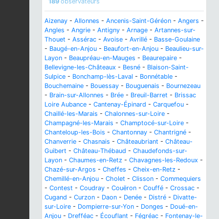
189
observateurs
Aizenay
-
Allonnes
-
Ancenis-Saint-Géréon
-
Angers
-
Angles
-
Angrie
-
Antigny
-
Arnage
-
Artannes-sur-
Thouet
-
Assérac
-
Avoise
-
Avrillé
-
Basse-Goulaine
-
Baugé-en-Anjou
-
Beaufort-en-Anjou
-
Beaulieu-sur-
Layon
-
Beaupréau-en-Mauges
-
Beaurepaire
-
Bellevigne-les-Châteaux
-
Besné
-
Blaison-Saint-
Sulpice
-
Bonchamp-lès-Laval
-
Bonnétable
-
Bouchemaine
-
Bouessay
-
Bouguenais
-
Bournezeau
-
Brain-sur-Allonnes
-
Brée
-
Breuil-Barret
-
Brissac
Loire Aubance
-
Cantenay-Épinard
-
Carquefou
-
Chaillé-les-Marais
-
Chalonnes-sur-Loire
-
Champagné-les-Marais
-
Champtocé-sur-Loire
-
Chanteloup-les-Bois
-
Chantonnay
-
Chantrigné
-
Chanverrie
-
Chasnais
-
Châteaubriant
-
Château-
Guibert
-
Château-Thébaud
-
Chaudefonds-sur-
Layon
-
Chaumes-en-Retz
-
Chavagnes-les-Redoux
-
Chazé-sur-Argos
-
Cheffes
-
Cheix-en-Retz
-
Chemillé-en-Anjou
-
Cholet
-
Clisson
-
Commequiers
-
Contest
-
Coudray
-
Couëron
-
Couffé
-
Crossac
-
Cugand
-
Curzon
-
Daon
-
Denée
-
Distré
-
Divatte-
sur-Loire
-
Dompierre-sur-Yon
-
Donges
-
Doué-en-
Anjou
-
Drefféac
-
Écouflant
-
Fégréac
-
Fontenay-le-