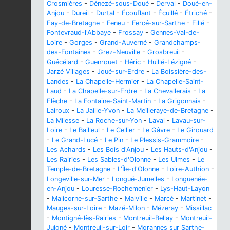
Crosmières
-
Dénezé-sous-Doué
-
Derval
-
Doué-en-
Anjou
-
Dureil
-
Durtal
-
Écouflant
-
Écuillé
-
Étriché
-
Fay-de-Bretagne
-
Feneu
-
Fercé-sur-Sarthe
-
Fillé
-
Fontevraud-l'Abbaye
-
Frossay
-
Gennes-Val-de-
Loire
-
Gorges
-
Grand-Auverné
-
Grandchamps-
des-Fontaines
-
Grez-Neuville
-
Grosbreuil
-
Guécélard
-
Guenrouet
-
Héric
-
Huillé-Lézigné
-
Jarzé Villages
-
Joué-sur-Erdre
-
La Boissière-des-
Landes
-
La Chapelle-Hermier
-
La Chapelle-Saint-
Laud
-
La Chapelle-sur-Erdre
-
La Chevallerais
-
La
Flèche
-
La Fontaine-Saint-Martin
-
La Grigonnais
-
Lairoux
-
La Jaille-Yvon
-
La Meilleraye-de-Bretagne
-
La Milesse
-
La Roche-sur-Yon
-
Laval
-
Lavau-sur-
Loire
-
Le Bailleul
-
Le Cellier
-
Le Gâvre
-
Le Girouard
-
Le Grand-Lucé
-
Le Pin
-
Le Plessis-Grammoire
-
Les Achards
-
Les Bois d'Anjou
-
Les Hauts-d'Anjou
-
Les Rairies
-
Les Sables-d'Olonne
-
Les Ulmes
-
Le
Temple-de-Bretagne
-
L'Île-d'Olonne
-
Loire-Authion
-
Longeville-sur-Mer
-
Longué-Jumelles
-
Longuenée-
en-Anjou
-
Louresse-Rochemenier
-
Lys-Haut-Layon
-
Malicorne-sur-Sarthe
-
Malville
-
Marcé
-
Martinet
-
Mauges-sur-Loire
-
Mazé-Milon
-
Mézeray
-
Missillac
-
Montigné-lès-Rairies
-
Montreuil-Bellay
-
Montreuil-
Juigné
-
Montreuil-sur-Loir
-
Morannes sur Sarthe-