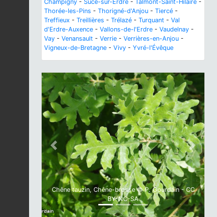
Champigny
-
Sucé-sur-Erdre
-
Talmont-Saint-Hilaire
-
Thorée-les-Pins
-
Thorigné-d'Anjou
-
Tiercé
-
Treffieux
-
Treillières
-
Trélazé
-
Turquant
-
Val
d'Erdre-Auxence
-
Vallons-de-l'Erdre
-
Vaudelnay
-
Vay
-
Venansault
-
Verrie
-
Verrières-en-Anjou
-
Vigneux-de-Bretagne
-
Vivy
-
Yvré-l'Évêque
Previous
Next
Chêne tauzin, Chêne-brosse © P. Gourdain - CC
BY-NC-SA