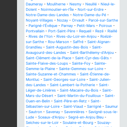
Daumeray
-
Mouliherne
-
Nesmy
-
Neuillé
-
Nieul-le-
Dolent
-
Noirmoutier-en-l'Île
-
Nort-sur-Erdre
-
Notre-Dame-des-Landes
-
Notre-Dame-du-Pé
-
Noyant-Villages
-
Nozay
-
Orvault
-
Parcé-sur-Sarthe
-
Parigné-l'Évêque
-
Parnay
-
Petit-Mars
-
Poiroux
-
Pontvallain
-
Port-Saint-Père
-
Requeil
-
Rezé
-
Riaillé
-
Rives de l'Yon
-
Rives-du-Loir-en-Anjou
-
Roézé-
sur-Sarthe
-
Rou-Marson
-
Saffré
-
Saint-Aignan-
Grandlieu
-
Saint-Augustin-des-Bois
-
Saint-
Avaugourd-des-Landes
-
Saint-Barthélemy-d'Anjou
-
Saint-Clément-de-la-Place
-
Saint-Cyr-des-Gâts
-
Sainte-Flaive-des-Loups
-
Sainte-Foy
-
Sainte-
Gemme-la-Plaine
-
Sainte-Gemmes-sur-Loire
-
Sainte-Suzanne-et-Chammes
-
Saint-Étienne-de-
Montluc
-
Saint-Georges-sur-Loire
-
Saint-Julien-
des-Landes
-
Saint-Lambert-la-Potherie
-
Saint-
Léger-de-Linières
-
Saint-Macaire-du-Bois
-
Saint-
Mars-du-Désert
-
Saint-Martin-du-Fouilloux
-
Saint-
Ouen-en-Belin
-
Saint-Père-en-Retz
-
Saint-
Sébastien-sur-Loire
-
Saint-Viaud
-
Sarrigné
-
Saumur
-
Sautron
-
Savenay
-
Savennières
-
Savigné-sous-le-
Lude
-
Sceaux-d'Anjou
-
Segré-en-Anjou Bleu
-
Seiches-sur-le-Loir
-
Soulaire-et-Bourg
-
Souzay-