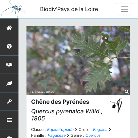
Biodiv'Pays de la Loire
Chêne des Pyrénées
Quercus pyrenaica
Willd.,
1805
Classe :
Equisetopsida
Ordre :
Fagales
Famille :
Fagaceae
Genre :
Quercus