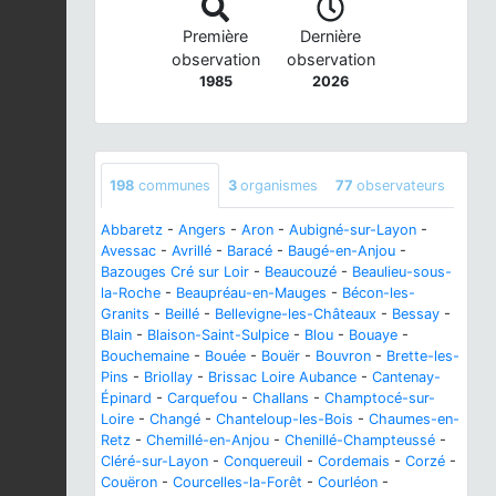
Première
Dernière
observation
observation
1985
2026
198
communes
3
organismes
77
observateurs
Abbaretz
-
Angers
-
Aron
-
Aubigné-sur-Layon
-
Avessac
-
Avrillé
-
Baracé
-
Baugé-en-Anjou
-
Bazouges Cré sur Loir
-
Beaucouzé
-
Beaulieu-sous-
la-Roche
-
Beaupréau-en-Mauges
-
Bécon-les-
Granits
-
Beillé
-
Bellevigne-les-Châteaux
-
Bessay
-
Blain
-
Blaison-Saint-Sulpice
-
Blou
-
Bouaye
-
Bouchemaine
-
Bouée
-
Bouër
-
Bouvron
-
Brette-les-
Pins
-
Briollay
-
Brissac Loire Aubance
-
Cantenay-
Épinard
-
Carquefou
-
Challans
-
Champtocé-sur-
Loire
-
Changé
-
Chanteloup-les-Bois
-
Chaumes-en-
Retz
-
Chemillé-en-Anjou
-
Chenillé-Champteussé
-
Cléré-sur-Layon
-
Conquereuil
-
Cordemais
-
Corzé
-
Couëron
-
Courcelles-la-Forêt
-
Courléon
-