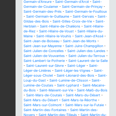
Germain-d'Anxure
-
Saint-Germain-d'Arcé
-
Saint-
Germain-de-Coulamer
-
Saint-Germain-de-Prinçay
-
Saint-Germain-des-Prés
-
Saint-Germain-le-Fouilloux
-
Saint-Germain-le-Guillaume
-
Saint-Gervais
-
Saint-
Gildas-des-Bois
-
Saint-Gilles-Croix-de-Vie
-
Saint-
Herblain
-
Saint-Hilaire-de-Chaléons
-
Saint-Hilaire-
de-Riez
-
Saint-Hilaire-de-Voust
-
Saint-Hilaire-du-
Maine
-
Saint-Hilaire-le-Vouhis
-
Saint-Jean-d'Assé
-
Saint-Jean-de-Boiseau
-
Saint-Jean-de-Monts
-
Saint-Jean-sur-Mayenne
-
Saint-Juire-Champgillon
-
Saint-Julien-de-Concelles
-
Saint-Julien-des-Landes
-
Saint-Julien-de-Vouvantes
-
Saint-Julien-du-Terroux
-
Saint-Lambert-la-Potherie
-
Saint-Laurent-de-la-Salle
-
Saint-Laurent-sur-Sèvre
-
Saint-Léger
-
Saint-
Léger-de-Linières
-
Saint-Léger-les-Vignes
-
Saint-
Léger-sous-Cholet
-
Saint-Léonard-des-Bois
-
Saint-
Loup-du-Gast
-
Saint-Lumine-de-Clisson
-
Saint-
Lumine-de-Coutais
-
Saint-Lyphard
-
Saint-Macaire-
du-Bois
-
Saint-Maixent-sur-Vie
-
Saint-Malô-du-Bois
-
Saint-Mars-de-Coutais
-
Saint-Mars-du-Désert
-
Saint-Mars-du-Désert
-
Saint-Mars-la-Réorthe
-
Saint-Mars-sur-Colmont
-
Saint-Mars-sur-la-Futaie
-
Saint-Martin-des-Fontaines
-
Saint-Martin-des-
Noyers
-
Saint-Martin-des-Tilleuls
-
Saint-Martin-du-