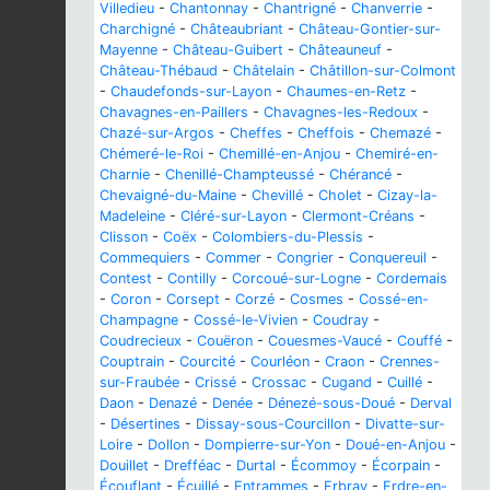
Villedieu
-
Chantonnay
-
Chantrigné
-
Chanverrie
-
Charchigné
-
Châteaubriant
-
Château-Gontier-sur-
Mayenne
-
Château-Guibert
-
Châteauneuf
-
Château-Thébaud
-
Châtelain
-
Châtillon-sur-Colmont
-
Chaudefonds-sur-Layon
-
Chaumes-en-Retz
-
Chavagnes-en-Paillers
-
Chavagnes-les-Redoux
-
Chazé-sur-Argos
-
Cheffes
-
Cheffois
-
Chemazé
-
Chémeré-le-Roi
-
Chemillé-en-Anjou
-
Chemiré-en-
Charnie
-
Chenillé-Champteussé
-
Chérancé
-
Chevaigné-du-Maine
-
Chevillé
-
Cholet
-
Cizay-la-
Madeleine
-
Cléré-sur-Layon
-
Clermont-Créans
-
Clisson
-
Coëx
-
Colombiers-du-Plessis
-
Commequiers
-
Commer
-
Congrier
-
Conquereuil
-
Contest
-
Contilly
-
Corcoué-sur-Logne
-
Cordemais
-
Coron
-
Corsept
-
Corzé
-
Cosmes
-
Cossé-en-
Champagne
-
Cossé-le-Vivien
-
Coudray
-
Coudrecieux
-
Couëron
-
Couesmes-Vaucé
-
Couffé
-
Couptrain
-
Courcité
-
Courléon
-
Craon
-
Crennes-
sur-Fraubée
-
Crissé
-
Crossac
-
Cugand
-
Cuillé
-
Daon
-
Denazé
-
Denée
-
Dénezé-sous-Doué
-
Derval
-
Désertines
-
Dissay-sous-Courcillon
-
Divatte-sur-
Loire
-
Dollon
-
Dompierre-sur-Yon
-
Doué-en-Anjou
-
Douillet
-
Drefféac
-
Durtal
-
Écommoy
-
Écorpain
-
Écouflant
-
Écuillé
-
Entrammes
-
Erbray
-
Erdre-en-