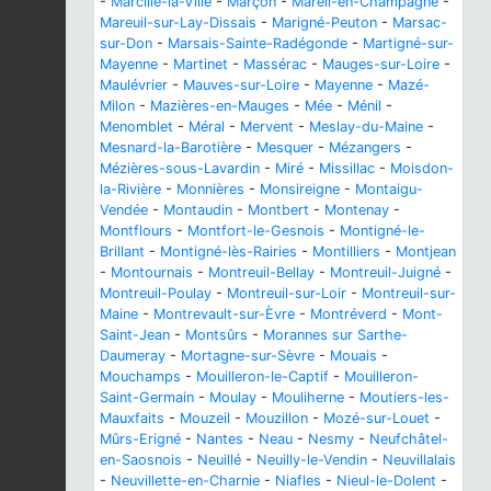
-
Marcillé-la-Ville
-
Marçon
-
Mareil-en-Champagne
-
Mareuil-sur-Lay-Dissais
-
Marigné-Peuton
-
Marsac-
sur-Don
-
Marsais-Sainte-Radégonde
-
Martigné-sur-
Mayenne
-
Martinet
-
Massérac
-
Mauges-sur-Loire
-
Maulévrier
-
Mauves-sur-Loire
-
Mayenne
-
Mazé-
Milon
-
Mazières-en-Mauges
-
Mée
-
Ménil
-
Menomblet
-
Méral
-
Mervent
-
Meslay-du-Maine
-
Mesnard-la-Barotière
-
Mesquer
-
Mézangers
-
Mézières-sous-Lavardin
-
Miré
-
Missillac
-
Moisdon-
la-Rivière
-
Monnières
-
Monsireigne
-
Montaigu-
Vendée
-
Montaudin
-
Montbert
-
Montenay
-
Montflours
-
Montfort-le-Gesnois
-
Montigné-le-
Brillant
-
Montigné-lès-Rairies
-
Montilliers
-
Montjean
-
Montournais
-
Montreuil-Bellay
-
Montreuil-Juigné
-
Montreuil-Poulay
-
Montreuil-sur-Loir
-
Montreuil-sur-
Maine
-
Montrevault-sur-Èvre
-
Montréverd
-
Mont-
Saint-Jean
-
Montsûrs
-
Morannes sur Sarthe-
Daumeray
-
Mortagne-sur-Sèvre
-
Mouais
-
Mouchamps
-
Mouilleron-le-Captif
-
Mouilleron-
Saint-Germain
-
Moulay
-
Mouliherne
-
Moutiers-les-
Mauxfaits
-
Mouzeil
-
Mouzillon
-
Mozé-sur-Louet
-
Mûrs-Erigné
-
Nantes
-
Neau
-
Nesmy
-
Neufchâtel-
en-Saosnois
-
Neuillé
-
Neuilly-le-Vendin
-
Neuvillalais
-
Neuvillette-en-Charnie
-
Niafles
-
Nieul-le-Dolent
-