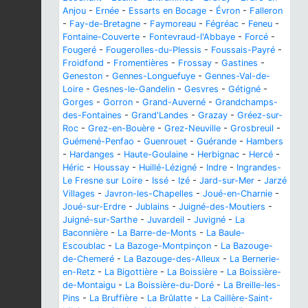
Anjou
-
Ernée
-
Essarts en Bocage
-
Évron
-
Falleron
-
Fay-de-Bretagne
-
Faymoreau
-
Fégréac
-
Feneu
-
Fontaine-Couverte
-
Fontevraud-l'Abbaye
-
Forcé
-
Fougeré
-
Fougerolles-du-Plessis
-
Foussais-Payré
-
Froidfond
-
Fromentières
-
Frossay
-
Gastines
-
Geneston
-
Gennes-Longuefuye
-
Gennes-Val-de-
Loire
-
Gesnes-le-Gandelin
-
Gesvres
-
Gétigné
-
Gorges
-
Gorron
-
Grand-Auverné
-
Grandchamps-
des-Fontaines
-
Grand'Landes
-
Grazay
-
Gréez-sur-
Roc
-
Grez-en-Bouère
-
Grez-Neuville
-
Grosbreuil
-
Guémené-Penfao
-
Guenrouet
-
Guérande
-
Hambers
-
Hardanges
-
Haute-Goulaine
-
Herbignac
-
Hercé
-
Héric
-
Houssay
-
Huillé-Lézigné
-
Indre
-
Ingrandes-
Le Fresne sur Loire
-
Issé
-
Izé
-
Jard-sur-Mer
-
Jarzé
Villages
-
Javron-les-Chapelles
-
Joué-en-Charnie
-
Joué-sur-Erdre
-
Jublains
-
Juigné-des-Moutiers
-
Juigné-sur-Sarthe
-
Juvardeil
-
Juvigné
-
La
Baconnière
-
La Barre-de-Monts
-
La Baule-
Escoublac
-
La Bazoge-Montpinçon
-
La Bazouge-
de-Chemeré
-
La Bazouge-des-Alleux
-
La Bernerie-
en-Retz
-
La Bigottière
-
La Boissière
-
La Boissière-
de-Montaigu
-
La Boissière-du-Doré
-
La Breille-les-
Pins
-
La Bruffière
-
La Brûlatte
-
La Caillère-Saint-