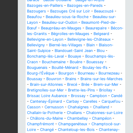
Bazoges-en-Paillers
-
Bazoges-en-Pareds
-
Bazougers
-
Bazouges Cré sur Loir
-
Beaucouzé
-
Beaufou
-
Beaulieu-sous-la-Roche
-
Beaulieu-sur-
Layon
-
Beaulieu-sur-Oudon
-
Beaumont-Pied-de-
Bœuf
-
Beaupréau-en-Mauges
-
Beaurepaire
-
Bécon-
les-Granits
-
Bégrolles-en-Mauges
-
Belgeard
-
Bellevigne-en-Layon
-
Bellevigne-les-Châteaux
-
Bellevigny
-
Bierné-les-Villages
-
Blain
-
Blaison-
Saint-Sulpice
-
Blandouet-Saint Jean
-
Blou
-
Bonchamp-lès-Laval
-
Bouaye
-
Bouchamps-lès-
Craon
-
Bouchemaine
-
Bouère
-
Bouessay
-
Bouguenais
-
Bouillé-Ménard
-
Boulay-les-Ifs
-
Bourg-l'Évêque
-
Bourgon
-
Bourneau
-
Bournezeau
-
Boussay
-
Bouvron
-
Brains
-
Brains-sur-les-Marches
-
Brain-sur-Allonnes
-
Brecé
-
Brée
-
Brem-sur-Mer
-
Bretignolles-sur-Mer
-
Brette-les-Pins
-
Briollay
-
Brissac Loire Aubance
-
Brossay
-
Campbon
-
Candé
-
Cantenay-Épinard
-
Carbay
-
Carelles
-
Carquefou
-
Casson
-
Cernusson
-
Chahaignes
-
Chailland
-
Challain-la-Potherie
-
Challans
-
Chalonnes-sur-Loire
-
Châlons-du-Maine
-
Chambellay
-
Champéon
-
Champfrémont
-
Champgenéteux
-
Champtocé-sur-
Loire
-
Changé
-
Chanteloup-les-Bois
-
Chantenay-