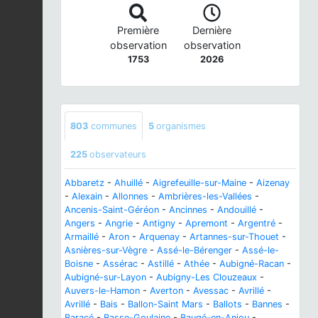
Première
Dernière
observation
observation
1753
2026
803
communes
5
organismes
225
observateurs
Abbaretz
-
Ahuillé
-
Aigrefeuille-sur-Maine
-
Aizenay
-
Alexain
-
Allonnes
-
Ambrières-les-Vallées
-
Ancenis-Saint-Géréon
-
Ancinnes
-
Andouillé
-
Angers
-
Angrie
-
Antigny
-
Apremont
-
Argentré
-
Armaillé
-
Aron
-
Arquenay
-
Artannes-sur-Thouet
-
Asnières-sur-Vègre
-
Assé-le-Bérenger
-
Assé-le-
Boisne
-
Assérac
-
Astillé
-
Athée
-
Aubigné-Racan
-
Aubigné-sur-Layon
-
Aubigny-Les Clouzeaux
-
Auvers-le-Hamon
-
Averton
-
Avessac
-
Avrillé
-
Avrillé
-
Bais
-
Ballon-Saint Mars
-
Ballots
-
Bannes
-
Baracé
-
Basse-Goulaine
-
Baugé-en-Anjou
-