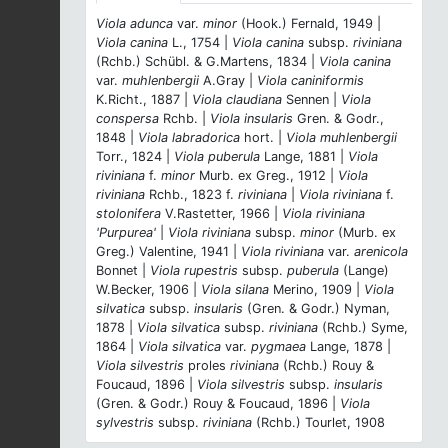
Viola adunca
var.
minor
(Hook.) Fernald, 1949 |
Viola canina
L., 1754 |
Viola canina
subsp.
riviniana
(Rchb.) Schübl. & G.Martens, 1834 |
Viola canina
var.
muhlenbergii
A.Gray |
Viola caniniformis
K.Richt., 1887 |
Viola claudiana
Sennen |
Viola
conspersa
Rchb. |
Viola insularis
Gren. & Godr.,
1848 |
Viola labradorica
hort. |
Viola muhlenbergii
Torr., 1824 |
Viola puberula
Lange, 1881 |
Viola
riviniana
f.
minor
Murb. ex Greg., 1912 |
Viola
riviniana
Rchb., 1823 f.
riviniana
|
Viola riviniana
f.
stolonifera
V.Rastetter, 1966 |
Viola riviniana
'Purpurea'
|
Viola riviniana
subsp.
minor
(Murb. ex
Greg.) Valentine, 1941 |
Viola riviniana
var.
arenicola
Bonnet |
Viola rupestris
subsp.
puberula
(Lange)
W.Becker, 1906 |
Viola silana
Merino, 1909 |
Viola
silvatica
subsp.
insularis
(Gren. & Godr.) Nyman,
1878 |
Viola silvatica
subsp.
riviniana
(Rchb.) Syme,
1864 |
Viola silvatica
var.
pygmaea
Lange, 1878 |
Viola silvestris
proles
riviniana
(Rchb.) Rouy &
Foucaud, 1896 |
Viola silvestris
subsp.
insularis
(Gren. & Godr.) Rouy & Foucaud, 1896 |
Viola
sylvestris
subsp.
riviniana
(Rchb.) Tourlet, 1908