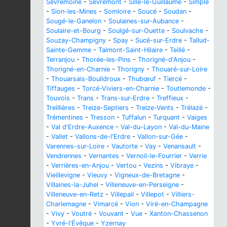
Sèvremoine
-
Sèvremont
-
Sillé-le-Guillaume
-
Simplé
-
Sion-les-Mines
-
Somloire
-
Soucé
-
Soudan
-
Sougé-le-Ganelon
-
Soulaines-sur-Aubance
-
Soulaire-et-Bourg
-
Soulgé-sur-Ouette
-
Soulvache
-
Souzay-Champigny
-
Spay
-
Sucé-sur-Erdre
-
Tallud-
Sainte-Gemme
-
Talmont-Saint-Hilaire
-
Teillé
-
Terranjou
-
Thorée-les-Pins
-
Thorigné-d'Anjou
-
Thorigné-en-Charnie
-
Thorigny
-
Thouaré-sur-Loire
-
Thouarsais-Bouildroux
-
Thubœuf
-
Tiercé
-
Tiffauges
-
Torcé-Viviers-en-Charnie
-
Toutlemonde
-
Touvois
-
Trans
-
Trans-sur-Erdre
-
Treffieux
-
Treillières
-
Treize-Septiers
-
Treize-Vents
-
Trélazé
-
Trémentines
-
Tresson
-
Tuffalun
-
Turquant
-
Vaiges
-
Val d'Erdre-Auxence
-
Val-du-Layon
-
Val-du-Maine
-
Vallet
-
Vallons-de-l'Erdre
-
Vallon-sur-Gée
-
Varennes-sur-Loire
-
Vautorte
-
Vay
-
Venansault
-
Vendrennes
-
Vernantes
-
Vernoil-le-Fourrier
-
Verrie
-
Verrières-en-Anjou
-
Vertou
-
Vezins
-
Vibraye
-
Vieillevigne
-
Vieuvy
-
Vigneux-de-Bretagne
-
Villaines-la-Juhel
-
Villeneuve-en-Perseigne
-
Villeneuve-en-Retz
-
Villepail
-
Villepot
-
Villiers-
Charlemagne
-
Vimarcé
-
Vion
-
Viré-en-Champagne
-
Vivy
-
Voutré
-
Vouvant
-
Vue
-
Xanton-Chassenon
-
Yvré-l'Évêque
-
Yzernay