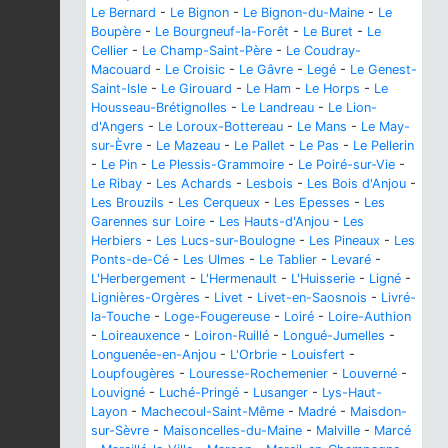
Le Bernard
-
Le Bignon
-
Le Bignon-du-Maine
-
Le
Boupère
-
Le Bourgneuf-la-Forêt
-
Le Buret
-
Le
Cellier
-
Le Champ-Saint-Père
-
Le Coudray-
Macouard
-
Le Croisic
-
Le Gâvre
-
Legé
-
Le Genest-
Saint-Isle
-
Le Girouard
-
Le Ham
-
Le Horps
-
Le
Housseau-Brétignolles
-
Le Landreau
-
Le Lion-
d'Angers
-
Le Loroux-Bottereau
-
Le Mans
-
Le May-
sur-Èvre
-
Le Mazeau
-
Le Pallet
-
Le Pas
-
Le Pellerin
-
Le Pin
-
Le Plessis-Grammoire
-
Le Poiré-sur-Vie
-
Le Ribay
-
Les Achards
-
Lesbois
-
Les Bois d'Anjou
-
Les Brouzils
-
Les Cerqueux
-
Les Epesses
-
Les
Garennes sur Loire
-
Les Hauts-d'Anjou
-
Les
Herbiers
-
Les Lucs-sur-Boulogne
-
Les Pineaux
-
Les
Ponts-de-Cé
-
Les Ulmes
-
Le Tablier
-
Levaré
-
L'Herbergement
-
L'Hermenault
-
L'Huisserie
-
Ligné
-
Lignières-Orgères
-
Livet
-
Livet-en-Saosnois
-
Livré-
la-Touche
-
Loge-Fougereuse
-
Loiré
-
Loire-Authion
-
Loireauxence
-
Loiron-Ruillé
-
Longué-Jumelles
-
Longuenée-en-Anjou
-
L'Orbrie
-
Louisfert
-
Loupfougères
-
Louresse-Rochemenier
-
Louverné
-
Louvigné
-
Luché-Pringé
-
Lusanger
-
Lys-Haut-
Layon
-
Machecoul-Saint-Même
-
Madré
-
Maisdon-
sur-Sèvre
-
Maisoncelles-du-Maine
-
Malville
-
Marcé