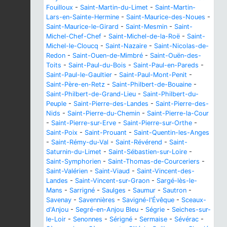
Fouilloux
-
Saint-Martin-du-Limet
-
Saint-Martin-
Lars-en-Sainte-Hermine
-
Saint-Maurice-des-Noues
-
Saint-Maurice-le-Girard
-
Saint-Mesmin
-
Saint-
Michel-Chef-Chef
-
Saint-Michel-de-la-Roë
-
Saint-
Michel-le-Cloucq
-
Saint-Nazaire
-
Saint-Nicolas-de-
Redon
-
Saint-Ouen-de-Mimbré
-
Saint-Ouën-des-
Toits
-
Saint-Paul-du-Bois
-
Saint-Paul-en-Pareds
-
Saint-Paul-le-Gaultier
-
Saint-Paul-Mont-Penit
-
Saint-Père-en-Retz
-
Saint-Philbert-de-Bouaine
-
Saint-Philbert-de-Grand-Lieu
-
Saint-Philbert-du-
Peuple
-
Saint-Pierre-des-Landes
-
Saint-Pierre-des-
Nids
-
Saint-Pierre-du-Chemin
-
Saint-Pierre-la-Cour
-
Saint-Pierre-sur-Erve
-
Saint-Pierre-sur-Orthe
-
Saint-Poix
-
Saint-Prouant
-
Saint-Quentin-les-Anges
-
Saint-Rémy-du-Val
-
Saint-Révérend
-
Saint-
Saturnin-du-Limet
-
Saint-Sébastien-sur-Loire
-
Saint-Symphorien
-
Saint-Thomas-de-Courceriers
-
Saint-Valérien
-
Saint-Viaud
-
Saint-Vincent-des-
Landes
-
Saint-Vincent-sur-Graon
-
Sargé-lès-le-
Mans
-
Sarrigné
-
Saulges
-
Saumur
-
Sautron
-
Savenay
-
Savennières
-
Savigné-l'Évêque
-
Sceaux-
d'Anjou
-
Segré-en-Anjou Bleu
-
Ségrie
-
Seiches-sur-
le-Loir
-
Senonnes
-
Sérigné
-
Sermaise
-
Sévérac
-