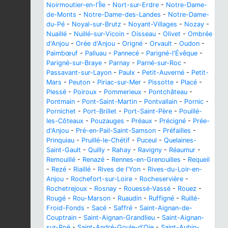
Noirmoutier-en-l'Île
-
Nort-sur-Erdre
-
Notre-Dame-
de-Monts
-
Notre-Dame-des-Landes
-
Notre-Dame-
du-Pé
-
Noyal-sur-Brutz
-
Noyant-Villages
-
Nozay
-
Nuaillé
-
Nuillé-sur-Vicoin
-
Oisseau
-
Olivet
-
Ombrée
d'Anjou
-
Orée d'Anjou
-
Origné
-
Orvault
-
Oudon
-
Paimbœuf
-
Palluau
-
Pannecé
-
Parigné-l'Évêque
-
Parigné-sur-Braye
-
Parnay
-
Parné-sur-Roc
-
Passavant-sur-Layon
-
Paulx
-
Petit-Auverné
-
Petit-
Mars
-
Peuton
-
Piriac-sur-Mer
-
Pissotte
-
Placé
-
Plessé
-
Poiroux
-
Pommerieux
-
Pontchâteau
-
Pontmain
-
Pont-Saint-Martin
-
Pontvallain
-
Pornic
-
Pornichet
-
Port-Brillet
-
Port-Saint-Père
-
Pouillé-
les-Côteaux
-
Pouzauges
-
Préaux
-
Précigné
-
Prée-
d'Anjou
-
Pré-en-Pail-Saint-Samson
-
Préfailles
-
Prinquiau
-
Pruillé-le-Chétif
-
Puceul
-
Quelaines-
Saint-Gault
-
Quilly
-
Rahay
-
Ravigny
-
Réaumur
-
Remouillé
-
Renazé
-
Rennes-en-Grenouilles
-
Requeil
-
Rezé
-
Riaillé
-
Rives de l'Yon
-
Rives-du-Loir-en-
Anjou
-
Rochefort-sur-Loire
-
Rocheservière
-
Rochetrejoux
-
Rosnay
-
Rouessé-Vassé
-
Rouez
-
Rougé
-
Rou-Marson
-
Ruaudin
-
Ruffigné
-
Ruillé-
Froid-Fonds
-
Sacé
-
Saffré
-
Saint-Aignan-de-
Couptrain
-
Saint-Aignan-Grandlieu
-
Saint-Aignan-
sur-Roë
-
Saint-André-Goule-d'Oie
-
Saint-Aubin-