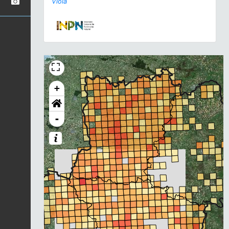
Viola
+
-