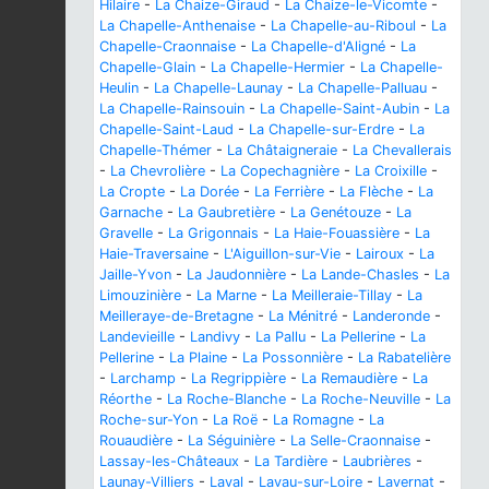
Hilaire
-
La Chaize-Giraud
-
La Chaize-le-Vicomte
-
La Chapelle-Anthenaise
-
La Chapelle-au-Riboul
-
La
Chapelle-Craonnaise
-
La Chapelle-d'Aligné
-
La
Chapelle-Glain
-
La Chapelle-Hermier
-
La Chapelle-
Heulin
-
La Chapelle-Launay
-
La Chapelle-Palluau
-
La Chapelle-Rainsouin
-
La Chapelle-Saint-Aubin
-
La
Chapelle-Saint-Laud
-
La Chapelle-sur-Erdre
-
La
Chapelle-Thémer
-
La Châtaigneraie
-
La Chevallerais
-
La Chevrolière
-
La Copechagnière
-
La Croixille
-
La Cropte
-
La Dorée
-
La Ferrière
-
La Flèche
-
La
Garnache
-
La Gaubretière
-
La Genétouze
-
La
Gravelle
-
La Grigonnais
-
La Haie-Fouassière
-
La
Haie-Traversaine
-
L'Aiguillon-sur-Vie
-
Lairoux
-
La
Jaille-Yvon
-
La Jaudonnière
-
La Lande-Chasles
-
La
Limouzinière
-
La Marne
-
La Meilleraie-Tillay
-
La
Meilleraye-de-Bretagne
-
La Ménitré
-
Landeronde
-
Landevieille
-
Landivy
-
La Pallu
-
La Pellerine
-
La
Pellerine
-
La Plaine
-
La Possonnière
-
La Rabatelière
-
Larchamp
-
La Regrippière
-
La Remaudière
-
La
Réorthe
-
La Roche-Blanche
-
La Roche-Neuville
-
La
Roche-sur-Yon
-
La Roë
-
La Romagne
-
La
Rouaudière
-
La Séguinière
-
La Selle-Craonnaise
-
Lassay-les-Châteaux
-
La Tardière
-
Laubrières
-
Launay-Villiers
-
Laval
-
Lavau-sur-Loire
-
Lavernat
-