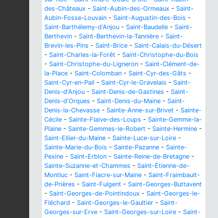
des-Châteaux
-
Saint-Aubin-des-Ormeaux
-
Saint-
Aubin-Fosse-Louvain
-
Saint-Augustin-des-Bois
-
Saint-Barthélemy-d'Anjou
-
Saint-Baudelle
-
Saint-
Berthevin
-
Saint-Berthevin-la-Tannière
-
Saint-
Brevin-les-Pins
-
Saint-Brice
-
Saint-Calais-du-Désert
-
Saint-Charles-la-Forêt
-
Saint-Christophe-du-Bois
-
Saint-Christophe-du-Ligneron
-
Saint-Clément-de-
la-Place
-
Saint-Colomban
-
Saint-Cyr-des-Gâts
-
Saint-Cyr-en-Pail
-
Saint-Cyr-le-Gravelais
-
Saint-
Denis-d'Anjou
-
Saint-Denis-de-Gastines
-
Saint-
Denis-d'Orques
-
Saint-Denis-du-Maine
-
Saint-
Denis-la-Chevasse
-
Sainte-Anne-sur-Brivet
-
Sainte-
Cécile
-
Sainte-Flaive-des-Loups
-
Sainte-Gemme-la-
Plaine
-
Sainte-Gemmes-le-Robert
-
Sainte-Hermine
-
Saint-Ellier-du-Maine
-
Sainte-Luce-sur-Loire
-
Sainte-Marie-du-Bois
-
Sainte-Pazanne
-
Sainte-
Pexine
-
Saint-Erblon
-
Sainte-Reine-de-Bretagne
-
Sainte-Suzanne-et-Chammes
-
Saint-Étienne-de-
Montluc
-
Saint-Fiacre-sur-Maine
-
Saint-Fraimbault-
de-Prières
-
Saint-Fulgent
-
Saint-Georges-Buttavent
-
Saint-Georges-de-Pointindoux
-
Saint-Georges-le-
Fléchard
-
Saint-Georges-le-Gaultier
-
Saint-
Georges-sur-Erve
-
Saint-Georges-sur-Loire
-
Saint-