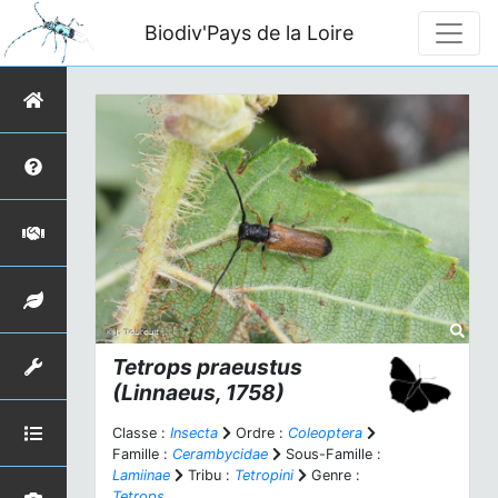
Biodiv'Pays de la Loire
Tetrops praeustus
(Linnaeus, 1758)
Classe :
Insecta
Ordre :
Coleoptera
Famille :
Cerambycidae
Sous-Famille :
Lamiinae
Tribu :
Tetropini
Genre :
Tetrops