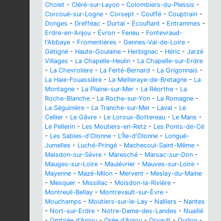
Cholet
-
Cléré-sur-Layon
-
Colombiers-du-Plessis
-
Corcoué-sur-Logne
-
Corsept
-
Couffé
-
Couptrain
-
Donges
-
Drefféac
-
Durtal
-
Écouflant
-
Entrammes
-
Erdre-en-Anjou
-
Évron
-
Feneu
-
Fontevraud-
l'Abbaye
-
Fromentières
-
Gennes-Val-de-Loire
-
Gétigné
-
Haute-Goulaine
-
Herbignac
-
Héric
-
Jarzé
Villages
-
La Chapelle-Heulin
-
La Chapelle-sur-Erdre
-
La Chevrolière
-
La Ferté-Bernard
-
La Grigonnais
-
La Haie-Fouassière
-
La Meilleraye-de-Bretagne
-
La
Montagne
-
La Plaine-sur-Mer
-
La Réorthe
-
La
Roche-Blanche
-
La Roche-sur-Yon
-
La Romagne
-
La Séguinière
-
La Tranche-sur-Mer
-
Laval
-
Le
Cellier
-
Le Gâvre
-
Le Loroux-Bottereau
-
Le Mans
-
Le Pellerin
-
Les Moutiers-en-Retz
-
Les Ponts-de-Cé
-
Les Sables-d'Olonne
-
L'Île-d'Olonne
-
Longué-
Jumelles
-
Luché-Pringé
-
Machecoul-Saint-Même
-
Maisdon-sur-Sèvre
-
Maresché
-
Marsac-sur-Don
-
Mauges-sur-Loire
-
Maulévrier
-
Mauves-sur-Loire
-
Mayenne
-
Mazé-Milon
-
Mervent
-
Meslay-du-Maine
-
Mesquer
-
Missillac
-
Moisdon-la-Rivière
-
Montreuil-Bellay
-
Montrevault-sur-Èvre
-
Mouchamps
-
Moutiers-sur-le-Lay
-
Nalliers
-
Nantes
-
Nort-sur-Erdre
-
Notre-Dame-des-Landes
-
Nuaillé
-
Ombrée d'Anjou
-
Orée d'Anjou
-
Orvault
-
Oudon
-