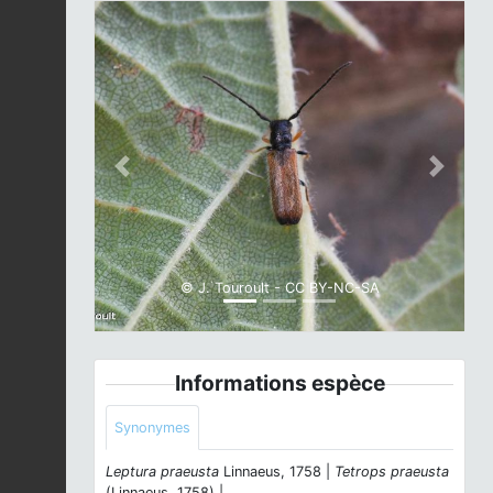
Previous
Next
© J. Touroult - CC BY-NC-SA
Informations espèce
Synonymes
Leptura praeusta
Linnaeus, 1758 |
Tetrops praeusta
(Linnaeus, 1758) |