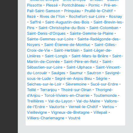
Pissotte
-
Plessé
-
Pontchâteau
-
Pornic
-
Pré-en-
Pail-Saint-Samson
-
Prinquiau
-
Pruillé-le-Chétif
-
Rezé
-
Rives de l'Yon
-
Rochefort-sur-Loire
-
Rosnay
-
Saffré
-
Saint-Augustin-des-Bois
-
Saint-Brevin-les-
Pins
-
Saint-Christophe-du-Bois
-
Saint-Colomban
-
Saint-Denis-d'Orques
-
Sainte-Gemme-la-Plaine
-
Sainte-Gemmes-sur-Loire
-
Sainte-Radégonde-des-
Noyers
-
Saint-Étienne-de-Montluc
-
Saint-Gilles-
Croix-de-Vie
-
Saint-Herblain
-
Saint-Léger-de-
Linières
-
Saint-Longis
-
Saint-Mars-la-Brière
-
Saint-
Martin-de-Connée
-
Saint-Père-en-Retz
-
Saint-
Sébastien-sur-Loire
-
Saint-Ulphace
-
Saint-Vincent-
du-Lorouër
-
Saulges
-
Saumur
-
Sautron
-
Savigné-
sous-le-Lude
-
Segré-en-Anjou Bleu
-
Ségrie
-
Seiches-sur-le-Loir
-
Sèvremoine
-
Sucé-sur-Erdre
-
Teillé
-
Terranjou
-
Thoiré-sur-Dinan
-
Thorigné-
d'Anjou
-
Torcé-Viviers-en-Charnie
-
Toutlemonde
-
Treillières
-
Val-du-Layon
-
Val-du-Maine
-
Vallons-
de-l'Erdre
-
Vautorte
-
Verneil-le-Chétif
-
Vertou
-
Vieillevigne
-
Vigneux-de-Bretagne
-
Villepail
-
Villiers-Charlemagne
-
Voutré