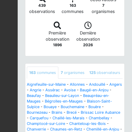
439
163
7
observations
communes
organismes
Première
Dernière
observation
observation
1896
2026
163
communes
7
organismes
125
observateurs
Aigrefeuille-sur-Maine
-
Allonnes
-
Andouillé
-
Angers
-
Angrie
-
Assérac
-
Avoise
-
Baugé-en-Anjou
-
Beaufay
-
Beaulieu-sur-Layon
-
Beaupréau-en-
Mauges
-
Bégrolles-en-Mauges
-
Blaison-Saint-
Sulpice
-
Bouaye
-
Bouchemaine
-
Bouère
-
Bournezeau
-
Brains
-
Brecé
-
Brissac Loire Aubance
-
Carquefou
-
Chaillé-les-Marais
-
Chambellay
-
Champtocé-sur-Loire
-
Chanteloup-les-Bois
-
Chanverrie
-
Chaumes-en-Retz
-
Chemillé-en-Anjou
-