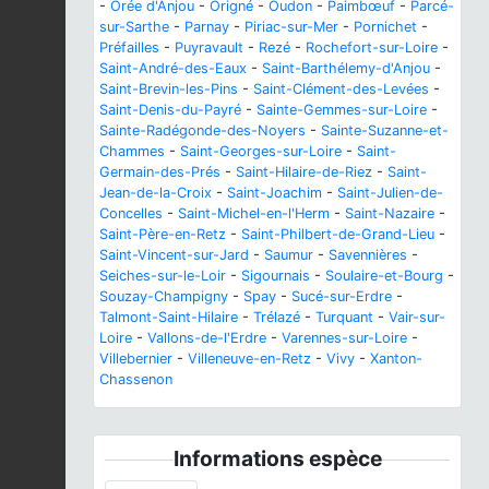
-
Orée d'Anjou
-
Origné
-
Oudon
-
Paimbœuf
-
Parcé-
sur-Sarthe
-
Parnay
-
Piriac-sur-Mer
-
Pornichet
-
Préfailles
-
Puyravault
-
Rezé
-
Rochefort-sur-Loire
-
Saint-André-des-Eaux
-
Saint-Barthélemy-d'Anjou
-
Saint-Brevin-les-Pins
-
Saint-Clément-des-Levées
-
Saint-Denis-du-Payré
-
Sainte-Gemmes-sur-Loire
-
Sainte-Radégonde-des-Noyers
-
Sainte-Suzanne-et-
Chammes
-
Saint-Georges-sur-Loire
-
Saint-
Germain-des-Prés
-
Saint-Hilaire-de-Riez
-
Saint-
Jean-de-la-Croix
-
Saint-Joachim
-
Saint-Julien-de-
Concelles
-
Saint-Michel-en-l'Herm
-
Saint-Nazaire
-
Saint-Père-en-Retz
-
Saint-Philbert-de-Grand-Lieu
-
Saint-Vincent-sur-Jard
-
Saumur
-
Savennières
-
Seiches-sur-le-Loir
-
Sigournais
-
Soulaire-et-Bourg
-
Souzay-Champigny
-
Spay
-
Sucé-sur-Erdre
-
Talmont-Saint-Hilaire
-
Trélazé
-
Turquant
-
Vair-sur-
Loire
-
Vallons-de-l'Erdre
-
Varennes-sur-Loire
-
Villebernier
-
Villeneuve-en-Retz
-
Vivy
-
Xanton-
Chassenon
Informations espèce