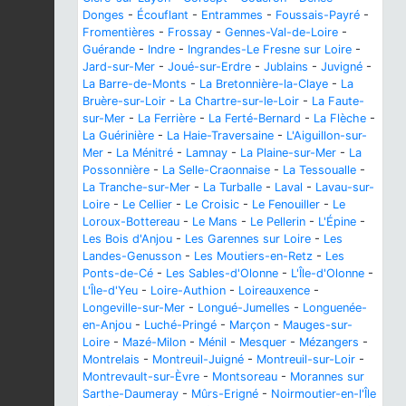
Donges
-
Écouflant
-
Entrammes
-
Foussais-Payré
-
Fromentières
-
Frossay
-
Gennes-Val-de-Loire
-
Guérande
-
Indre
-
Ingrandes-Le Fresne sur Loire
-
Jard-sur-Mer
-
Joué-sur-Erdre
-
Jublains
-
Juvigné
-
La Barre-de-Monts
-
La Bretonnière-la-Claye
-
La
Bruère-sur-Loir
-
La Chartre-sur-le-Loir
-
La Faute-
sur-Mer
-
La Ferrière
-
La Ferté-Bernard
-
La Flèche
-
La Guérinière
-
La Haie-Traversaine
-
L'Aiguillon-sur-
Mer
-
La Ménitré
-
Lamnay
-
La Plaine-sur-Mer
-
La
Possonnière
-
La Selle-Craonnaise
-
La Tessoualle
-
La Tranche-sur-Mer
-
La Turballe
-
Laval
-
Lavau-sur-
Loire
-
Le Cellier
-
Le Croisic
-
Le Fenouiller
-
Le
Loroux-Bottereau
-
Le Mans
-
Le Pellerin
-
L'Épine
-
Les Bois d'Anjou
-
Les Garennes sur Loire
-
Les
Landes-Genusson
-
Les Moutiers-en-Retz
-
Les
Ponts-de-Cé
-
Les Sables-d'Olonne
-
L'Île-d'Olonne
-
L'Île-d'Yeu
-
Loire-Authion
-
Loireauxence
-
Longeville-sur-Mer
-
Longué-Jumelles
-
Longuenée-
en-Anjou
-
Luché-Pringé
-
Marçon
-
Mauges-sur-
Loire
-
Mazé-Milon
-
Ménil
-
Mesquer
-
Mézangers
-
Montrelais
-
Montreuil-Juigné
-
Montreuil-sur-Loir
-
Montrevault-sur-Èvre
-
Montsoreau
-
Morannes sur
Sarthe-Daumeray
-
Mûrs-Erigné
-
Noirmoutier-en-l'Île