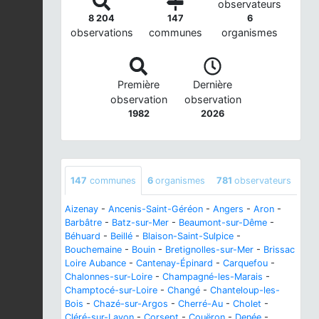
observateurs
8 204
147
6
observations
communes
organismes
Première
Dernière
observation
observation
1982
2026
147
communes
6
organismes
781
observateurs
Aizenay
-
Ancenis-Saint-Géréon
-
Angers
-
Aron
-
Barbâtre
-
Batz-sur-Mer
-
Beaumont-sur-Dême
-
Béhuard
-
Beillé
-
Blaison-Saint-Sulpice
-
Bouchemaine
-
Bouin
-
Bretignolles-sur-Mer
-
Brissac
Loire Aubance
-
Cantenay-Épinard
-
Carquefou
-
Chalonnes-sur-Loire
-
Champagné-les-Marais
-
Champtocé-sur-Loire
-
Changé
-
Chanteloup-les-
Bois
-
Chazé-sur-Argos
-
Cherré-Au
-
Cholet
-
Cléré-sur-Layon
-
Corsept
-
Couëron
-
Denée
-