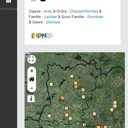
Classe :
Aves
Ordre :
Charadriiformes
Famille :
Laridae
Sous-Famille :
Sterninae
Genre :
Sternula
+
-