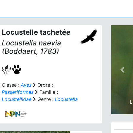
Locustelle tachetée
Locustella naevia
(Boddaert, 1783)
Prev
Classe :
Aves
Ordre :
Passeriformes
Famille :
Locustellidae
Genre :
Locustella
L