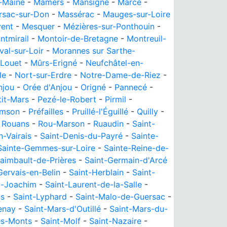
-Maine
-
Mamers
-
Mansigné
-
Marcé
-
rsac-sur-Don
-
Massérac
-
Mauges-sur-Loire
ent
-
Mesquer
-
Mézières-sur-Ponthouin
-
ntmirail
-
Montoir-de-Bretagne
-
Montreuil-
al-sur-Loir
-
Morannes sur Sarthe-
Louet
-
Mûrs-Erigné
-
Neufchâtel-en-
le
-
Nort-sur-Erdre
-
Notre-Dame-de-Riez
-
njou
-
Orée d'Anjou
-
Origné
-
Pannecé
-
tit-Mars
-
Pezé-le-Robert
-
Pirmil
-
amson
-
Préfailles
-
Pruillé-l'Éguillé
-
Quilly
-
-
Rouans
-
Rou-Marson
-
Ruaudin
-
Saint-
-Vairais
-
Saint-Denis-du-Payré
-
Sainte-
Sainte-Gemmes-sur-Loire
-
Sainte-Reine-de-
raimbault-de-Prières
-
Saint-Germain-d'Arcé
Gervais-en-Belin
-
Saint-Herblain
-
Saint-
t-Joachim
-
Saint-Laurent-de-la-Salle
-
is
-
Saint-Lyphard
-
Saint-Malo-de-Guersac
-
enay
-
Saint-Mars-d'Outillé
-
Saint-Mars-du-
es-Monts
-
Saint-Molf
-
Saint-Nazaire
-