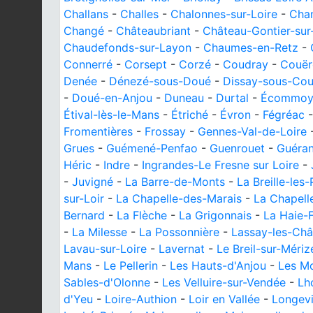
Challans
-
Challes
-
Chalonnes-sur-Loire
-
Cha
Changé
-
Châteaubriant
-
Château-Gontier-su
Chaudefonds-sur-Layon
-
Chaumes-en-Retz
-
Connerré
-
Corsept
-
Corzé
-
Coudray
-
Couër
Denée
-
Dénezé-sous-Doué
-
Dissay-sous-Cour
-
Doué-en-Anjou
-
Duneau
-
Durtal
-
Écommo
Étival-lès-le-Mans
-
Étriché
-
Évron
-
Fégréac
Fromentières
-
Frossay
-
Gennes-Val-de-Loire
Grues
-
Guémené-Penfao
-
Guenrouet
-
Guéra
Héric
-
Indre
-
Ingrandes-Le Fresne sur Loire
-
-
Juvigné
-
La Barre-de-Monts
-
La Breille-les-
sur-Loir
-
La Chapelle-des-Marais
-
La Chapell
Bernard
-
La Flèche
-
La Grigonnais
-
La Haie-
-
La Milesse
-
La Possonnière
-
Lassay-les-Ch
Lavau-sur-Loire
-
Lavernat
-
Le Breil-sur-Mériz
Mans
-
Le Pellerin
-
Les Hauts-d'Anjou
-
Les Mo
Sables-d'Olonne
-
Les Velluire-sur-Vendée
-
Lh
d'Yeu
-
Loire-Authion
-
Loir en Vallée
-
Longevi