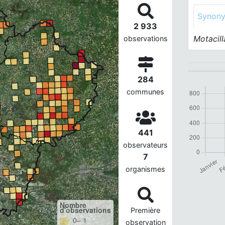
Synon
2 933
Motacill
observations
284
communes
441
observateurs
7
organismes
Nombre
d'observations
Première
0– 1
observation