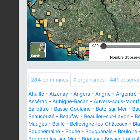
1980
Nombre d'observa
284
communes
7
organismes
441
observa
Ahuillé
-
Aizenay
-
Angers
-
Angrie
-
Argentré
Assérac
-
Aubigné-Racan
-
Auvers-sous-Mont
Barbâtre
-
Basse-Goulaine
-
Batz-sur-Mer
-
Ba
Beaucouzé
-
Beaufay
-
Beaulieu-sur-Layon
-
B
Mauges
-
Beillé
-
Bellevigne-les-Châteaux
-
Bla
Bouchemaine
-
Bouée
-
Bouguenais
-
Bouloire
Bretignolles-sur-Mer
-
Briollay
-
Brissac Loire 