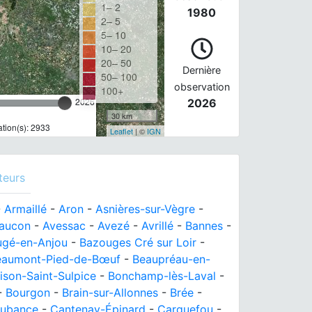
1– 2
1980
2– 5
5– 10
10– 20
20– 50
Dernière
50– 100
observation
100+
2026
2026
30 km
tion(s): 2933
Leaflet
| ©
IGN
teurs
-
Armaillé
-
Aron
-
Asnières-sur-Vègre
-
faucon
-
Avessac
-
Avezé
-
Avrillé
-
Bannes
-
ugé-en-Anjou
-
Bazouges Cré sur Loir
-
eaumont-Pied-de-Bœuf
-
Beaupréau-en-
ison-Saint-Sulpice
-
Bonchamp-lès-Laval
-
-
Bourgon
-
Brain-sur-Allonnes
-
Brée
-
Aubance
-
Cantenay-Épinard
-
Carquefou
-