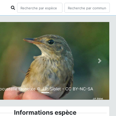
ious
Next
ocustelle tachetée © J.P. Siblet - CC BY-NC-SA
Informations espèce