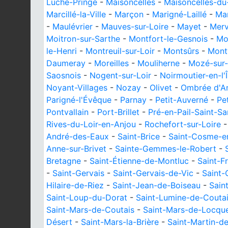
Luché-Pringé
-
Maisoncelles
-
Maisoncelles-du
Marcillé-la-Ville
-
Marçon
-
Marigné-Laillé
-
Ma
-
Maulévrier
-
Mauves-sur-Loire
-
Mayet
-
Merv
Moitron-sur-Sarthe
-
Montfort-le-Gesnois
-
Mo
le-Henri
-
Montreuil-sur-Loir
-
Montsûrs
-
Montv
Daumeray
-
Moreilles
-
Mouliherne
-
Mozé-sur-
Saosnois
-
Nogent-sur-Loir
-
Noirmoutier-en-l'Î
Noyant-Villages
-
Nozay
-
Olivet
-
Ombrée d'A
Parigné-l'Évêque
-
Parnay
-
Petit-Auverné
-
Pe
Pontvallain
-
Port-Brillet
-
Pré-en-Pail-Saint-S
Rives-du-Loir-en-Anjou
-
Rochefort-sur-Loire
André-des-Eaux
-
Saint-Brice
-
Saint-Cosme-en
Anne-sur-Brivet
-
Sainte-Gemmes-le-Robert
-
Bretagne
-
Saint-Étienne-de-Montluc
-
Saint-F
-
Saint-Gervais
-
Saint-Gervais-de-Vic
-
Saint-
Hilaire-de-Riez
-
Saint-Jean-de-Boiseau
-
Sain
Saint-Loup-du-Dorat
-
Saint-Lumine-de-Couta
Saint-Mars-de-Coutais
-
Saint-Mars-de-Locqu
Désert
-
Saint-Mars-la-Brière
-
Saint-Martin-d