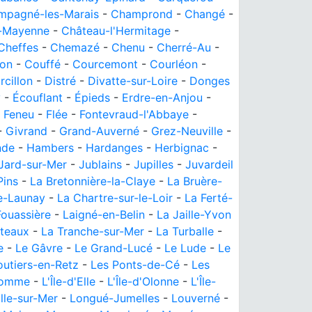
mpagné-les-Marais
-
Champrond
-
Changé
-
r-Mayenne
-
Château-l'Hermitage
-
Cheffes
-
Chemazé
-
Chenu
-
Cherré-Au
-
on
-
Couffé
-
Courcemont
-
Courléon
-
cillon
-
Distré
-
Divatte-sur-Loire
-
Donges
y
-
Écouflant
-
Épieds
-
Erdre-en-Anjou
-
-
Feneu
-
Flée
-
Fontevraud-l'Abbaye
-
-
Givrand
-
Grand-Auverné
-
Grez-Neuville
-
nde
-
Hambers
-
Hardanges
-
Herbignac
-
Jard-sur-Mer
-
Jublains
-
Jupilles
-
Juvardeil
Pins
-
La Bretonnière-la-Claye
-
La Bruère-
e-Launay
-
La Chartre-sur-le-Loir
-
La Ferté-
Fouassière
-
Laigné-en-Belin
-
La Jaille-Yvon
âteaux
-
La Tranche-sur-Mer
-
La Turballe
-
e
-
Le Gâvre
-
Le Grand-Lucé
-
Le Lude
-
Le
utiers-en-Retz
-
Les Ponts-de-Cé
-
Les
omme
-
L'Île-d'Elle
-
L'Île-d'Olonne
-
L'Île-
lle-sur-Mer
-
Longué-Jumelles
-
Louverné
-