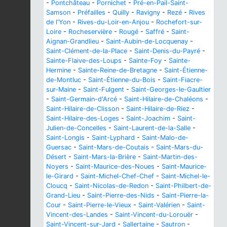
-
Pontchâteau
-
Pornichet
-
Pré-en-Pail-Saint-
Samson
-
Préfailles
-
Quilly
-
Ravigny
-
Rezé
-
Rives
de l'Yon
-
Rives-du-Loir-en-Anjou
-
Rochefort-sur-
Loire
-
Rocheservière
-
Rougé
-
Saffré
-
Saint-
Aignan-Grandlieu
-
Saint-Aubin-de-Locquenay
-
Saint-Clément-de-la-Place
-
Saint-Denis-du-Payré
-
Sainte-Flaive-des-Loups
-
Sainte-Foy
-
Sainte-
Hermine
-
Sainte-Reine-de-Bretagne
-
Saint-Étienne-
de-Montluc
-
Saint-Étienne-du-Bois
-
Saint-Fiacre-
sur-Maine
-
Saint-Fulgent
-
Saint-Georges-le-Gaultier
-
Saint-Germain-d'Arcé
-
Saint-Hilaire-de-Chaléons
-
Saint-Hilaire-de-Clisson
-
Saint-Hilaire-de-Riez
-
Saint-Hilaire-des-Loges
-
Saint-Joachim
-
Saint-
Julien-de-Concelles
-
Saint-Laurent-de-la-Salle
-
Saint-Longis
-
Saint-Lyphard
-
Saint-Malo-de-
Guersac
-
Saint-Mars-de-Coutais
-
Saint-Mars-du-
Désert
-
Saint-Mars-la-Brière
-
Saint-Martin-des-
Noyers
-
Saint-Maurice-des-Noues
-
Saint-Maurice-
le-Girard
-
Saint-Michel-Chef-Chef
-
Saint-Michel-le-
Cloucq
-
Saint-Nicolas-de-Redon
-
Saint-Philbert-de-
Grand-Lieu
-
Saint-Pierre-des-Nids
-
Saint-Pierre-la-
Cour
-
Saint-Pierre-le-Vieux
-
Saint-Valérien
-
Saint-
Vincent-des-Landes
-
Saint-Vincent-du-Lorouër
-
Saint-Vincent-sur-Jard
-
Sallertaine
-
Sautron
-