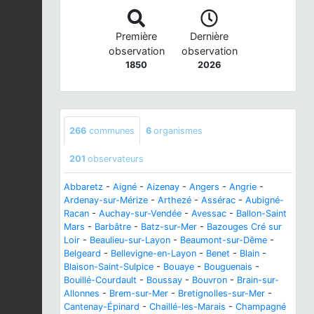
Première
Dernière
observation
observation
1850
2026
266
communes
6
organismes
201
observateurs
Abbaretz
-
Aigné
-
Aizenay
-
Angers
-
Angrie
-
Ardenay-sur-Mérize
-
Arthezé
-
Assérac
-
Aubigné-
Racan
-
Auchay-sur-Vendée
-
Avessac
-
Ballon-Saint
Mars
-
Barbâtre
-
Batz-sur-Mer
-
Bazouges Cré sur
Loir
-
Beaulieu-sur-Layon
-
Beaumont-sur-Dême
-
Belgeard
-
Bellevigne-en-Layon
-
Benet
-
Blain
-
Blaison-Saint-Sulpice
-
Bouaye
-
Bouguenais
-
Bouillé-Courdault
-
Boussay
-
Bouvron
-
Brain-sur-
Allonnes
-
Brem-sur-Mer
-
Bretignolles-sur-Mer
-
Cantenay-Épinard
-
Chaillé-les-Marais
-
Champagné