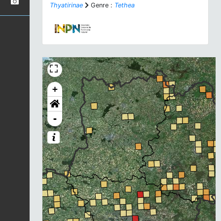
Thyatirinae
Genre :
Tethea
+
-