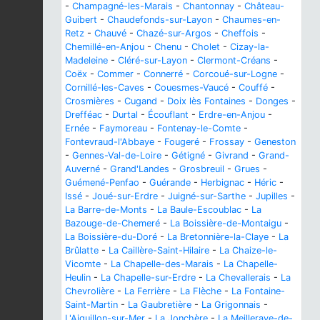
-
Champagné-les-Marais
-
Chantonnay
-
Château-
Guibert
-
Chaudefonds-sur-Layon
-
Chaumes-en-
Retz
-
Chauvé
-
Chazé-sur-Argos
-
Cheffois
-
Chemillé-en-Anjou
-
Chenu
-
Cholet
-
Cizay-la-
Madeleine
-
Cléré-sur-Layon
-
Clermont-Créans
-
Coëx
-
Commer
-
Connerré
-
Corcoué-sur-Logne
-
Cornillé-les-Caves
-
Couesmes-Vaucé
-
Couffé
-
Crosmières
-
Cugand
-
Doix lès Fontaines
-
Donges
-
Drefféac
-
Durtal
-
Écouflant
-
Erdre-en-Anjou
-
Ernée
-
Faymoreau
-
Fontenay-le-Comte
-
Fontevraud-l'Abbaye
-
Fougeré
-
Frossay
-
Geneston
-
Gennes-Val-de-Loire
-
Gétigné
-
Givrand
-
Grand-
Auverné
-
Grand'Landes
-
Grosbreuil
-
Grues
-
Guémené-Penfao
-
Guérande
-
Herbignac
-
Héric
-
Issé
-
Joué-sur-Erdre
-
Juigné-sur-Sarthe
-
Jupilles
-
La Barre-de-Monts
-
La Baule-Escoublac
-
La
Bazouge-de-Chemeré
-
La Boissière-de-Montaigu
-
La Boissière-du-Doré
-
La Bretonnière-la-Claye
-
La
Brûlatte
-
La Caillère-Saint-Hilaire
-
La Chaize-le-
Vicomte
-
La Chapelle-des-Marais
-
La Chapelle-
Heulin
-
La Chapelle-sur-Erdre
-
La Chevallerais
-
La
Chevrolière
-
La Ferrière
-
La Flèche
-
La Fontaine-
Saint-Martin
-
La Gaubretière
-
La Grigonnais
-
L'Aiguillon-sur-Mer
-
La Jonchère
-
La Meilleraye-de-