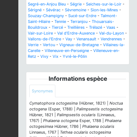
Segré-en-Anjou Bleu
-
Ségrie
-
Seiches-sur-le-Loir
-
Sérigné
-
Sévérac
-
Sèvremoine
-
Sion-les-Mines
-
Souzay-Champigny
-
Sucé-sur-Erdre
-
Talmont-
Saint-Hilaire
-
Tennie
-
Terranjou
-
Thouarsais-
Bouildroux
-
Tiercé
-
Treillières
-
Trélazé
-
Vaas
-
Vair-sur-Loire
-
Val d'Erdre-Auxence
-
Val-du-Layon
-
Vallons-de-l'Erdre
-
Vay
-
Venansault
-
Vendrennes
-
Verrie
-
Vertou
-
Vigneux-de-Bretagne
-
Villaines-la-
Carelle
-
Villeneuve-en-Perseigne
-
Villeneuve-en-
Retz
-
Vivy
-
Vix
-
Yvré-le-Pôlin
Informations espèce
Synonymes
Cymatophora octogesima
(Hübner, 1821) |
Noctua
octogena
(Esper, 1788) |
Palimpsestis octogesima
Hübner, 1821 |
Palimpsestis ocularis
(Linnaeus,
1767) |
Phalaena octogena
Esper, 1788 |
Phalaena
octogesimea
Hübner, 1786 |
Phalaena ocularis
Linnaeus, 1767 |
Tethea ocularis octogesima