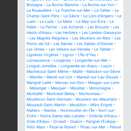
Bretagne
-
La Roche-Blanche
-
La Roche-sur-Yon
-
La Rouaudière
-
La Tranche-sur-Mer
-
Le Cellier
-
Le
Champ-Saint-Père
-
Le Gâvre
-
Le Lion-d'Angers
-
Le
Luart
-
Le Lude
-
Le Mans
-
Le May-sur-Èvre
-
Le
Pallet
-
Le Perrier
-
Les Achards
-
Les Brouzils
-
Les
Hauts-d'Anjou
-
Les Herbiers
-
Les Landes-Genusson
-
Les Magnils-Reigniers
-
Les Moutiers-en-Retz
-
Les
Ponts-de-Cé
-
Les Rairies
-
Les Sables-d'Olonne
-
Les Ulmes
-
Les Velluire-sur-Vendée
-
Le Tablier
-
Lignières-Orgères
-
Ligron
-
L'Île-d'Yeu
-
Loireauxence
-
Longèves
-
Longeville-sur-Mer
-
Longué-Jumelles
-
Longuenée-en-Anjou
-
Luçon
-
Machecoul-Saint-Même
-
Maillé
-
Maisdon-sur-Sèvre
-
Malville
-
Mareil-sur-Loir
-
Mareuil-sur-Lay-Dissais
-
Marigné-Laillé
-
Marsac-sur-Don
-
Mauges-sur-Loire
-
Mésanger
-
Mesquer
-
Missillac
-
Monsireigne
-
Montaillé
-
Montreuil-Bellay
-
Montsoreau
-
Mouilleron-Saint-Germain
-
Moutiers-les-Mauxfaits
-
Mouzeuil-Saint-Martin
-
Mouzillon
-
Mûrs-Erigné
-
Nalliers
-
Nantes
-
Noirmoutier-en-l'Île
-
Nort-sur-
Erdre
-
Notre-Dame-des-Landes
-
Ombrée d'Anjou
-
Orée d'Anjou
-
Orvault
-
Oudon
-
Parigné-l'Évêque
-
Petit-Mars
-
Pezé-le-Robert
-
Piriac-sur-Mer
-
Plessé