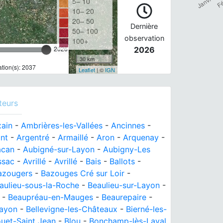
5– 10
10– 20
20– 50
Dernière
50– 100
observation
100+
2026
2026
30 km
tion(s): 2037
Leaflet
| ©
IGN
teurs
xain
-
Ambrières-les-Vallées
-
Ancinnes
-
nt
-
Argentré
-
Armaillé
-
Aron
-
Arquenay
-
acan
-
Aubigné-sur-Layon
-
Aubigny-Les
ssac
-
Avrillé
-
Avrillé
-
Bais
-
Ballots
-
azougers
-
Bazouges Cré sur Loir
-
aulieu-sous-la-Roche
-
Beaulieu-sur-Layon
-
-
Beaupréau-en-Mauges
-
Beaurepaire
-
Layon
-
Bellevigne-les-Châteaux
-
Bierné-les-
uet-Saint Jean
-
Blou
-
Bonchamp-lès-Laval