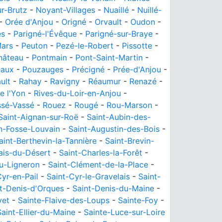
r-Brutz
-
Noyant-Villages
-
Nuaillé
-
Nuillé-
-
Orée d'Anjou
-
Origné
-
Orvault
-
Oudon
-
es
-
Parigné-l'Évêque
-
Parigné-sur-Braye
-
Mars
-
Peuton
-
Pezé-le-Robert
-
Pissotte
-
hâteau
-
Pontmain
-
Pont-Saint-Martin
-
eaux
-
Pouzauges
-
Précigné
-
Prée-d'Anjou
-
ult
-
Rahay
-
Ravigny
-
Réaumur
-
Renazé
-
e l'Yon
-
Rives-du-Loir-en-Anjou
-
sé-Vassé
-
Rouez
-
Rougé
-
Rou-Marson
-
Saint-Aignan-sur-Roë
-
Saint-Aubin-des-
n-Fosse-Louvain
-
Saint-Augustin-des-Bois
-
aint-Berthevin-la-Tannière
-
Saint-Brevin-
ais-du-Désert
-
Saint-Charles-la-Forêt
-
u-Ligneron
-
Saint-Clément-de-la-Place
-
Cyr-en-Pail
-
Saint-Cyr-le-Gravelais
-
Saint-
t-Denis-d'Orques
-
Saint-Denis-du-Maine
-
vet
-
Sainte-Flaive-des-Loups
-
Sainte-Foy
-
Saint-Ellier-du-Maine
-
Sainte-Luce-sur-Loire