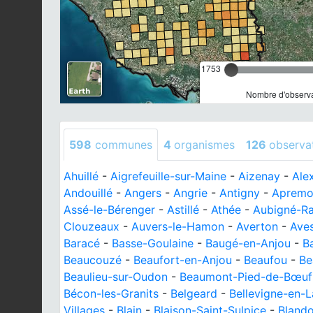
1753
Nombre d'observa
598
communes
4
organismes
126
observa
Ahuillé
-
Aigrefeuille-sur-Maine
-
Aizenay
-
Ale
Andouillé
-
Angers
-
Angrie
-
Antigny
-
Apremo
Assé-le-Bérenger
-
Astillé
-
Athée
-
Aubigné-R
Clouzeaux
-
Auvers-le-Hamon
-
Averton
-
Ave
Baracé
-
Basse-Goulaine
-
Baugé-en-Anjou
-
B
Beaucouzé
-
Beaufort-en-Anjou
-
Beaufou
-
Be
Beaulieu-sur-Oudon
-
Beaumont-Pied-de-Bœuf
Bécon-les-Granits
-
Belgeard
-
Bellevigne-en-
Villages
-
Blain
-
Blaison-Saint-Sulpice
-
Blando