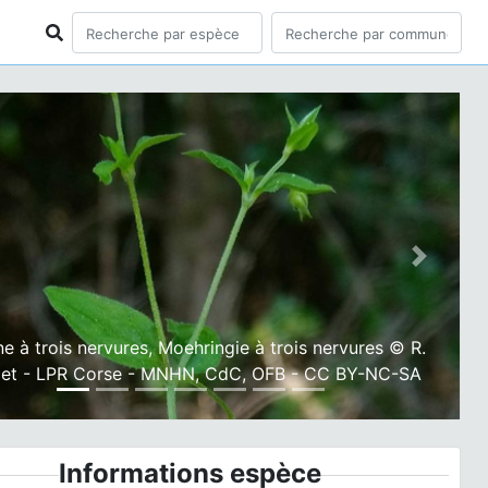
ious
Next
ne à trois nervures, Moehringie à trois nervures © R.
et - LPR Corse - MNHN, CdC, OFB - CC BY-NC-SA
Informations espèce