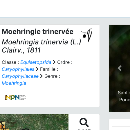
Moehringie trinervée
Moehringia trinervia
(L.)
Clairv., 1811
Classe :
Equisetopsida
Ordre :
Caryophyllales
Famille :
Prev
Caryophyllaceae
Genre :
Moehringia
Sabli
Ponc