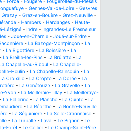
e
-
Forcé
-
Fougeré
-
Fougerolles-du-Plessis
Longuefuye
-
Gennes-Val-de-Loire
-
Gesvres
-
Grazay
-
Grez-en-Bouère
-
Grez-Neuville
-
uérande
-
Hambers
-
Hardanges
-
Haute-
lé-Lézigné
-
Indre
-
Ingrandes-Le Fresne sur
les
-
Joué-en-Charnie
-
Joué-sur-Erdre
-
Baconnière
-
La Bazoge-Montpinçon
-
La
x
-
La Bigottière
-
La Boissière
-
La
-
La Breille-les-Pins
-
La Brûlatte
-
La
La Chapelle-au-Riboul
-
La Chapelle-
elle-Heulin
-
La Chapelle-Rainsouin
-
La
La Croixille
-
La Cropte
-
La Dorée
-
La
retière
-
La Genétouze
-
La Gravelle
-
La
lle-Yvon
-
La Meilleraie-Tillay
-
La Meilleraye-
-
La Pellerine
-
La Planche
-
La Quinte
-
La
emaudière
-
La Réorthe
-
La Roche-Neuville
ière
-
La Séguinière
-
La Selle-Craonnaise
-
lle
-
La Turballe
-
Laval
-
Le Bignon
-
Le
la-Forêt
-
Le Cellier
-
Le Champ-Saint-Père