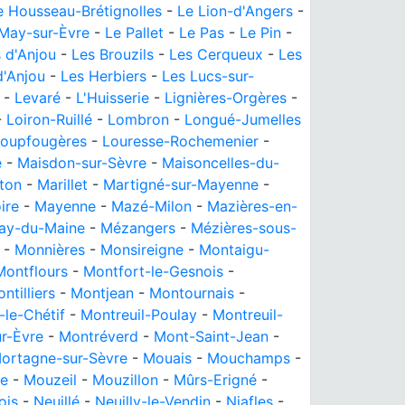
e Housseau-Brétignolles
-
Le Lion-d'Angers
-
May-sur-Èvre
-
Le Pallet
-
Le Pas
-
Le Pin
-
 d'Anjou
-
Les Brouzils
-
Les Cerqueux
-
Les
d'Anjou
-
Les Herbiers
-
Les Lucs-sur-
-
Levaré
-
L'Huisserie
-
Lignières-Orgères
-
-
Loiron-Ruillé
-
Lombron
-
Longué-Jumelles
oupfougères
-
Louresse-Rochemenier
-
é
-
Maisdon-sur-Sèvre
-
Maisoncelles-du-
ton
-
Marillet
-
Martigné-sur-Mayenne
-
ire
-
Mayenne
-
Mazé-Milon
-
Mazières-en-
ay-du-Maine
-
Mézangers
-
Mézières-sous-
-
Monnières
-
Monsireigne
-
Montaigu-
Montflours
-
Montfort-le-Gesnois
-
ntilliers
-
Montjean
-
Montournais
-
-le-Chétif
-
Montreuil-Poulay
-
Montreuil-
r-Èvre
-
Montréverd
-
Mont-Saint-Jean
-
ortagne-sur-Sèvre
-
Mouais
-
Mouchamps
-
ne
-
Mouzeil
-
Mouzillon
-
Mûrs-Erigné
-
ois
-
Neuillé
-
Neuilly-le-Vendin
-
Niafles
-