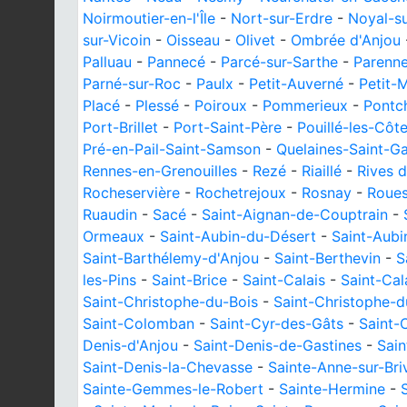
Noirmoutier-en-l'Île
-
Nort-sur-Erdre
-
Noyal-su
sur-Vicoin
-
Oisseau
-
Olivet
-
Ombrée d'Anjou
Palluau
-
Pannecé
-
Parcé-sur-Sarthe
-
Parenn
Parné-sur-Roc
-
Paulx
-
Petit-Auverné
-
Petit-
Placé
-
Plessé
-
Poiroux
-
Pommerieux
-
Pontc
Port-Brillet
-
Port-Saint-Père
-
Pouillé-les-Côt
Pré-en-Pail-Saint-Samson
-
Quelaines-Saint-Ga
Rennes-en-Grenouilles
-
Rezé
-
Riaillé
-
Rives d
Rocheservière
-
Rochetrejoux
-
Rosnay
-
Roues
Ruaudin
-
Sacé
-
Saint-Aignan-de-Couptrain
-
Ormeaux
-
Saint-Aubin-du-Désert
-
Saint-Aubi
Saint-Barthélemy-d'Anjou
-
Saint-Berthevin
-
S
les-Pins
-
Saint-Brice
-
Saint-Calais
-
Saint-Cal
Saint-Christophe-du-Bois
-
Saint-Christophe-d
Saint-Colomban
-
Saint-Cyr-des-Gâts
-
Saint-
Denis-d'Anjou
-
Saint-Denis-de-Gastines
-
Sain
Saint-Denis-la-Chevasse
-
Sainte-Anne-sur-Bri
Sainte-Gemmes-le-Robert
-
Sainte-Hermine
-