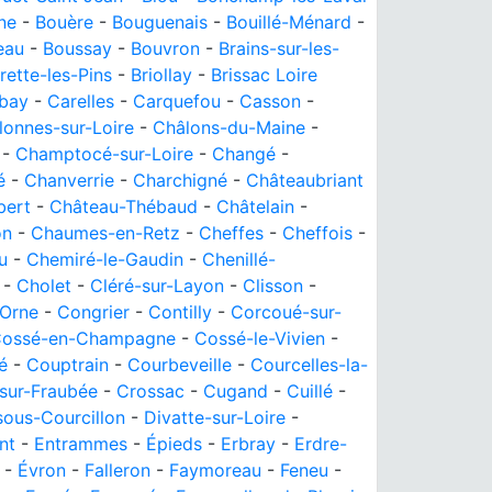
ne
-
Bouère
-
Bouguenais
-
Bouillé-Ménard
-
eau
-
Boussay
-
Bouvron
-
Brains-sur-les-
rette-les-Pins
-
Briollay
-
Brissac Loire
bay
-
Carelles
-
Carquefou
-
Casson
-
lonnes-sur-Loire
-
Châlons-du-Maine
-
-
Champtocé-sur-Loire
-
Changé
-
é
-
Chanverrie
-
Charchigné
-
Châteaubriant
bert
-
Château-Thébaud
-
Châtelain
-
on
-
Chaumes-en-Retz
-
Cheffes
-
Cheffois
-
u
-
Chemiré-le-Gaudin
-
Chenillé-
-
Cholet
-
Cléré-sur-Layon
-
Clisson
-
-Orne
-
Congrier
-
Contilly
-
Corcoué-sur-
ossé-en-Champagne
-
Cossé-le-Vivien
-
é
-
Couptrain
-
Courbeveille
-
Courcelles-la-
sur-Fraubée
-
Crossac
-
Cugand
-
Cuillé
-
sous-Courcillon
-
Divatte-sur-Loire
-
nt
-
Entrammes
-
Épieds
-
Erbray
-
Erdre-
-
Évron
-
Falleron
-
Faymoreau
-
Feneu
-