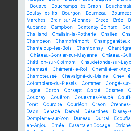
-
Bouaye
-
Bouchamps-lès-Craon
-
Bouchemai
Boulay-les-Ifs
-
Bourgon
-
Bourneau
-
Bournez
Marches
-
Brain-sur-Allonnes
-
Brecé
-
Brée
-
B
Aubance
-
Campbon
-
Cantenay-Épinard
-
Car
Chailland
-
Challain-la-Potherie
-
Challes
-
Cha
Champéon
-
Champfrémont
-
Champgenéteux
Chanteloup-les-Bois
-
Chantonnay
-
Chantrign
-
Château-Gontier-sur-Mayenne
-
Château-Gui
Châtillon-sur-Colmont
-
Chaudefonds-sur-Lay
Chemazé
-
Chémeré-le-Roi
-
Chemillé-en-Anjo
Champteussé
-
Chevaigné-du-Maine
-
Chevillé
Colombiers-du-Plessis
-
Commer
-
Congé-sur
Logne
-
Coron
-
Corsept
-
Corzé
-
Cosmes
-
C
Coudray
-
Couëron
-
Couesmes-Vaucé
-
Couff
Forêt
-
Courcité
-
Courléon
-
Craon
-
Crennes-
Daon
-
Denazé
-
Derval
-
Désertines
-
Dissay-
Dompierre-sur-Yon
-
Duneau
-
Durtal
-
Écoufla
en-Anjou
-
Ernée
-
Essarts en Bocage
-
Étriché