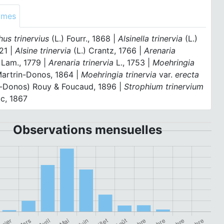
ymes
hus trinervius
(L.) Fourr., 1868 |
Alsinella trinervia
(L.)
21 |
Alsine trinervia
(L.) Crantz, 1766 |
Arenaria
Lam., 1779 |
Arenaria trinervia
L., 1753 |
Moehringia
artrin-Donos, 1864 |
Moehringia trinervia
var.
erecta
n-Donos) Rouy & Foucaud, 1896 |
Strophium trinervium
ac, 1867
Observations mensuelles