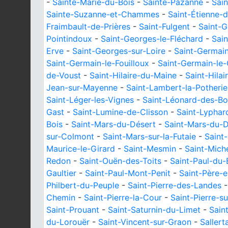
-
Sainte-Marie-du-Bois
-
Sainte-Pazanne
-
Sain
Sainte-Suzanne-et-Chammes
-
Saint-Étienne-
Fraimbault-de-Prières
-
Saint-Fulgent
-
Saint-G
Pointindoux
-
Saint-Georges-le-Fléchard
-
Sain
Erve
-
Saint-Georges-sur-Loire
-
Saint-Germai
Saint-Germain-le-Fouilloux
-
Saint-Germain-le-
de-Voust
-
Saint-Hilaire-du-Maine
-
Saint-Hilai
Jean-sur-Mayenne
-
Saint-Lambert-la-Potherie
Saint-Léger-les-Vignes
-
Saint-Léonard-des-Bo
Gast
-
Saint-Lumine-de-Clisson
-
Saint-Lyphar
Bois
-
Saint-Mars-du-Désert
-
Saint-Mars-du-D
sur-Colmont
-
Saint-Mars-sur-la-Futaie
-
Saint
Maurice-le-Girard
-
Saint-Mesmin
-
Saint-Mich
Redon
-
Saint-Ouën-des-Toits
-
Saint-Paul-du-
Gaultier
-
Saint-Paul-Mont-Penit
-
Saint-Père-
Philbert-du-Peuple
-
Saint-Pierre-des-Landes
Chemin
-
Saint-Pierre-la-Cour
-
Saint-Pierre-s
Saint-Prouant
-
Saint-Saturnin-du-Limet
-
Sain
du-Lorouër
-
Saint-Vincent-sur-Graon
-
Sallert