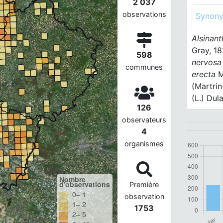
2 037
observations
Synon
Alsinant
Gray, 18
598
nervosa
communes
erecta
M
(Martri
(L.) Dul
126
observateurs
4
organismes
Nombre
d'observations
Première
0– 1
observation
1– 2
1753
2– 5