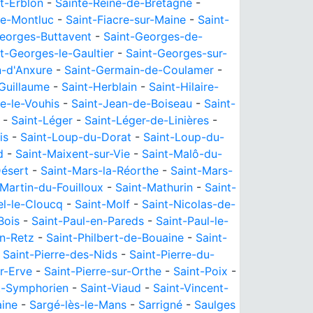
t-Erblon
-
Sainte-Reine-de-Bretagne
-
de-Montluc
-
Saint-Fiacre-sur-Maine
-
Saint-
eorges-Buttavent
-
Saint-Georges-de-
t-Georges-le-Gaultier
-
Saint-Georges-sur-
n-d'Anxure
-
Saint-Germain-de-Coulamer
-
Guillaume
-
Saint-Herblain
-
Saint-Hilaire-
re-le-Vouhis
-
Saint-Jean-de-Boiseau
-
Saint-
-
Saint-Léger
-
Saint-Léger-de-Linières
-
is
-
Saint-Loup-du-Dorat
-
Saint-Loup-du-
d
-
Saint-Maixent-sur-Vie
-
Saint-Malô-du-
ésert
-
Saint-Mars-la-Réorthe
-
Saint-Mars-
-Martin-du-Fouilloux
-
Saint-Mathurin
-
Saint-
el-le-Cloucq
-
Saint-Molf
-
Saint-Nicolas-de-
Bois
-
Saint-Paul-en-Pareds
-
Saint-Paul-le-
en-Retz
-
Saint-Philbert-de-Bouaine
-
Saint-
-
Saint-Pierre-des-Nids
-
Saint-Pierre-du-
ur-Erve
-
Saint-Pierre-sur-Orthe
-
Saint-Poix
-
t-Symphorien
-
Saint-Viaud
-
Saint-Vincent-
aine
-
Sargé-lès-le-Mans
-
Sarrigné
-
Saulges