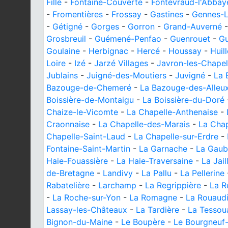
Fillé
-
Fontaine-Couverte
-
Fontevraud-l'Abbay
-
Fromentières
-
Frossay
-
Gastines
-
Gennes-
-
Gétigné
-
Gorges
-
Gorron
-
Grand-Auverné
Grosbreuil
-
Guémené-Penfao
-
Guenrouet
-
G
Goulaine
-
Herbignac
-
Hercé
-
Houssay
-
Huil
Loire
-
Izé
-
Jarzé Villages
-
Javron-les-Chapel
Jublains
-
Juigné-des-Moutiers
-
Juvigné
-
La 
Bazouge-de-Chemeré
-
La Bazouge-des-Alleu
Boissière-de-Montaigu
-
La Boissière-du-Doré
Chaize-le-Vicomte
-
La Chapelle-Anthenaise
-
Craonnaise
-
La Chapelle-des-Marais
-
La Chap
Chapelle-Saint-Laud
-
La Chapelle-sur-Erdre
-
Fontaine-Saint-Martin
-
La Garnache
-
La Gaub
Haie-Fouassière
-
La Haie-Traversaine
-
La Jai
de-Bretagne
-
Landivy
-
La Pallu
-
La Pellerine
Rabatelière
-
Larchamp
-
La Regrippière
-
La R
-
La Roche-sur-Yon
-
La Romagne
-
La Rouaud
Lassay-les-Châteaux
-
La Tardière
-
La Tessoua
Bignon-du-Maine
-
Le Boupère
-
Le Bourgneuf-