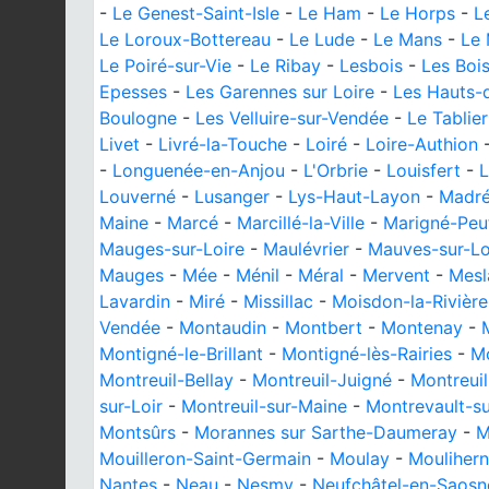
-
Le Genest-Saint-Isle
-
Le Ham
-
Le Horps
-
L
Le Loroux-Bottereau
-
Le Lude
-
Le Mans
-
Le 
Le Poiré-sur-Vie
-
Le Ribay
-
Lesbois
-
Les Bois
Epesses
-
Les Garennes sur Loire
-
Les Hauts-
Boulogne
-
Les Velluire-sur-Vendée
-
Le Tablier
Livet
-
Livré-la-Touche
-
Loiré
-
Loire-Authion
-
Longuenée-en-Anjou
-
L'Orbrie
-
Louisfert
-
L
Louverné
-
Lusanger
-
Lys-Haut-Layon
-
Madr
Maine
-
Marcé
-
Marcillé-la-Ville
-
Marigné-Peu
Mauges-sur-Loire
-
Maulévrier
-
Mauves-sur-Lo
Mauges
-
Mée
-
Ménil
-
Méral
-
Mervent
-
Mesl
Lavardin
-
Miré
-
Missillac
-
Moisdon-la-Rivière
Vendée
-
Montaudin
-
Montbert
-
Montenay
-
Montigné-le-Brillant
-
Montigné-lès-Rairies
-
Mo
Montreuil-Bellay
-
Montreuil-Juigné
-
Montreuil
sur-Loir
-
Montreuil-sur-Maine
-
Montrevault-su
Montsûrs
-
Morannes sur Sarthe-Daumeray
-
M
Mouilleron-Saint-Germain
-
Moulay
-
Mouliher
Nantes
-
Neau
-
Nesmy
-
Neufchâtel-en-Saosn