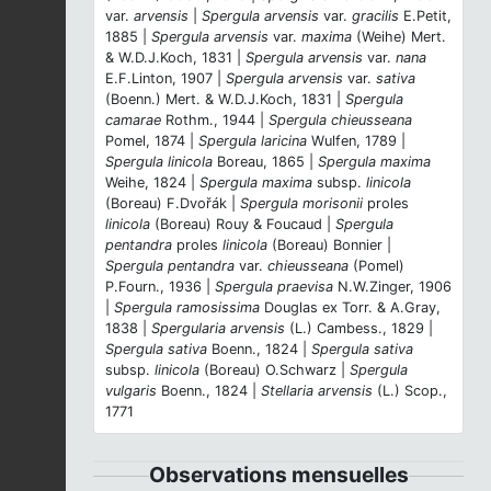
var.
arvensis
|
Spergula arvensis
var.
gracilis
E.Petit,
1885 |
Spergula arvensis
var.
maxima
(Weihe) Mert.
& W.D.J.Koch, 1831 |
Spergula arvensis
var.
nana
E.F.Linton, 1907 |
Spergula arvensis
var.
sativa
(Boenn.) Mert. & W.D.J.Koch, 1831 |
Spergula
camarae
Rothm., 1944 |
Spergula chieusseana
Pomel, 1874 |
Spergula laricina
Wulfen, 1789 |
Spergula linicola
Boreau, 1865 |
Spergula maxima
Weihe, 1824 |
Spergula maxima
subsp.
linicola
(Boreau) F.Dvořák |
Spergula morisonii
proles
linicola
(Boreau) Rouy & Foucaud |
Spergula
pentandra
proles
linicola
(Boreau) Bonnier |
Spergula pentandra
var.
chieusseana
(Pomel)
P.Fourn., 1936 |
Spergula praevisa
N.W.Zinger, 1906
|
Spergula ramosissima
Douglas ex Torr. & A.Gray,
1838 |
Spergularia arvensis
(L.) Cambess., 1829 |
Spergula sativa
Boenn., 1824 |
Spergula sativa
subsp.
linicola
(Boreau) O.Schwarz |
Spergula
vulgaris
Boenn., 1824 |
Stellaria arvensis
(L.) Scop.,
1771
Observations mensuelles