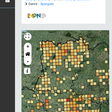
Genre :
Spergula
+
-