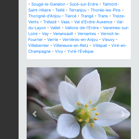
-
Sougé-le-Ganelon
-
Sucé-sur-Erdre
-
Talmont-
Saint-Hilaire
-
Teillé
-
Terranjou
-
Thorée-les-Pins
-
Thorigné-d'Anjou
-
Tiercé
-
Trangé
-
Trans
-
Treize-
Vents
-
Trélazé
-
Vaas
-
Val d'Erdre-Auxence
-
Val-
du-Layon
-
Vallet
-
Vallons-de-l'Erdre
-
Varennes-sur-
Loire
-
Vay
-
Venansault
-
Vernantes
-
Vernoil-le-
Fourrier
-
Verrie
-
Verrières-en-Anjou
-
Vieuvy
-
Villebernier
-
Villeneuve-en-Retz
-
Villepail
-
Viré-en-
Champagne
-
Vivy
-
Yvré-l'Évêque
Previous
Next