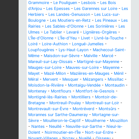
Grammoire
-
Le Pouliguen
-
Lesbois
-
Les Bois
d'Anjou
-
Les Epesses
-
Les Garennes sur Loire
-
Les
Herbiers
-
Les Landes-Genusson
-
Les Lucs-sur-
Boulogne
-
Les Moutiers-en-Retz
-
Les Pineaux
-
Les
Rairies
-
Les Sables-d'Olonne
-
Les Sorinières
-
Les
Ulmes
-
Le Tablier
-
Levaré
-
Lignières-Orgères
-
L'Île-d'Olonne
-
L'Île-d'Yeu
-
Livet
-
Livré-la-Touche
-
Loiré
-
Loire-Authion
-
Longué-Jumelles
-
Loupfougères
-
Lys-Haut-Layon
-
Machecoul-Saint-
Même
-
Maisdon-sur-Sèvre
-
Malville
-
Marcé
-
Mareuil-sur-Lay-Dissais
-
Martigné-sur-Mayenne
-
Mauges-sur-Loire
-
Mauves-sur-Loire
-
Mayenne
-
Mayet
-
Mazé-Milon
-
Mazières-en-Mauges
-
Ménil
-
Méral
-
Mervent
-
Mesquer
-
Mézangers
-
Missillac
-
Moisdon-la-Rivière
-
Montaigu-Vendée
-
Montaudin
-
Montenay
-
Montflours
-
Montfort-le-Gesnois
-
Montigné-lès-Rairies
-
Montilliers
-
Montoir-de-
Bretagne
-
Montreuil-Poulay
-
Montreuil-sur-Loir
-
Montrevault-sur-Èvre
-
Montréverd
-
Montsûrs
-
Morannes sur Sarthe-Daumeray
-
Mortagne-sur-
Sèvre
-
Mouilleron-le-Captif
-
Mouliherne
-
Mouzillon
-
Nantes
-
Neuillé
-
Neuville-sur-Sarthe
-
Nieul-le-
Dolent
-
Noirmoutier-en-l'Île
-
Nort-sur-Erdre
-
Noyant-Villages
-
Nozay
-
Nuaillé
-
Oisseau
-