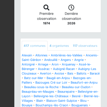
Première
Dernière
observation
observation
1974
2026
417
communes
4
organismes
117
observateurs
Alexain
-
Allonnes
-
Ambrières-les-Vallées
-
Ancenis-
Saint-Géréon
-
Andouillé
-
Angers
-
Angrie
-
Antoigné
-
Arnage
-
Aron
-
Arquenay
-
Assé-le-
Bérenger
-
Assérac
-
Aubigné-Racan
-
Aubigny-Les
Clouzeaux
-
Averton
-
Avoise
-
Bais
-
Ballots
-
Baracé
-
Batz-sur-Mer
-
Baugé-en-Anjou
-
Bazoges-en-
Paillers
-
Bazouges Cré sur Loir
-
Beaufort-en-Anjou
-
Beaulieu-sous-la-Roche
-
Beaulieu-sur-Oudon
-
Beaupréau-en-Mauges
-
Beaurepaire
-
Bellevigne-en-
Layon
-
Bellevigne-les-Châteaux
-
Besné
-
Bierné-les-
Villages
-
Blain
-
Blaison-Saint-Sulpice
-
Blou
-
Bouaye
-
Bouchamps-lès-Craon
-
Bouguenais
-