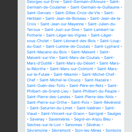
Georges-sur-Erve
-
Saint-Germain-d'Anxure
-
Saint-
Germain-de-Coulamer
-
Saint-Germain-le-Guillaume
-
Saint-Gervais
-
Saint-Gilles-Croix-de-Vie
-
Saint-
Herblain
-
Saint-Jean-de-Boiseau
-
Saint-Jean-de-la-
Croix
-
Saint-Jean-sur-Mayenne
-
Saint-Julien-du-
Terroux
-
Saint-Just-sur-Dive
-
Saint-Lambert-la-
Potherie
-
Saint-Léger-les-Vignes
-
Saint-Léger-
sous-Cholet
-
Saint-Léonard-des-Bois
-
Saint-Loup-
du-Gast
-
Saint-Lumine-de-Coutais
-
Saint-Lyphard
-
Saint-Macaire-du-Bois
-
Saint-Maixent
-
Saint-
Maixent-sur-Vie
-
Saint-Mars-de-Coutais
-
Saint-
Mars-d'Outillé
-
Saint-Mars-du-Désert
-
Saint-Mars-
la-Réorthe
-
Saint-Mars-sur-Colmont
-
Saint-Mars-
sur-la-Futaie
-
Saint-Mesmin
-
Saint-Michel-Chef-
Chef
-
Saint-Michel-le-Cloucq
-
Saint-Nazaire
-
Saint-Ouën-des-Toits
-
Saint-Père-en-Retz
-
Saint-
Philbert-de-Grand-Lieu
-
Saint-Philbert-du-Peuple
-
Saint-Pierre-des-Landes
-
Saint-Pierre-des-Nids
-
Saint-Pierre-sur-Orthe
-
Saint-Poix
-
Saint-Révérend
-
Saint-Saturnin-du-Limet
-
Saint-Valérien
-
Saint-
Viaud
-
Saint-Vincent-sur-Graon
-
Sarrigné
-
Saulges
-
Savenay
-
Savennières
-
Segré-en-Anjou Bleu
-
Seiches-sur-le-Loir
-
Senonnes
-
Sévérac
-
Sèvremoine
-
Sèvremont
-
Sion-les-Mines
-
Somloire