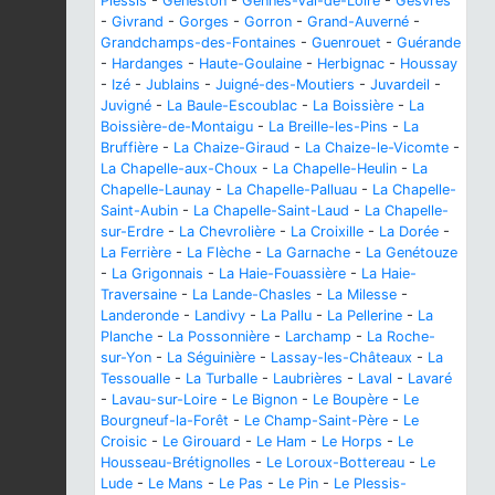
Plessis
-
Geneston
-
Gennes-Val-de-Loire
-
Gesvres
-
Givrand
-
Gorges
-
Gorron
-
Grand-Auverné
-
Grandchamps-des-Fontaines
-
Guenrouet
-
Guérande
-
Hardanges
-
Haute-Goulaine
-
Herbignac
-
Houssay
-
Izé
-
Jublains
-
Juigné-des-Moutiers
-
Juvardeil
-
Juvigné
-
La Baule-Escoublac
-
La Boissière
-
La
Boissière-de-Montaigu
-
La Breille-les-Pins
-
La
Bruffière
-
La Chaize-Giraud
-
La Chaize-le-Vicomte
-
La Chapelle-aux-Choux
-
La Chapelle-Heulin
-
La
Chapelle-Launay
-
La Chapelle-Palluau
-
La Chapelle-
Saint-Aubin
-
La Chapelle-Saint-Laud
-
La Chapelle-
sur-Erdre
-
La Chevrolière
-
La Croixille
-
La Dorée
-
La Ferrière
-
La Flèche
-
La Garnache
-
La Genétouze
-
La Grigonnais
-
La Haie-Fouassière
-
La Haie-
Traversaine
-
La Lande-Chasles
-
La Milesse
-
Landeronde
-
Landivy
-
La Pallu
-
La Pellerine
-
La
Planche
-
La Possonnière
-
Larchamp
-
La Roche-
sur-Yon
-
La Séguinière
-
Lassay-les-Châteaux
-
La
Tessoualle
-
La Turballe
-
Laubrières
-
Laval
-
Lavaré
-
Lavau-sur-Loire
-
Le Bignon
-
Le Boupère
-
Le
Bourgneuf-la-Forêt
-
Le Champ-Saint-Père
-
Le
Croisic
-
Le Girouard
-
Le Ham
-
Le Horps
-
Le
Housseau-Brétignolles
-
Le Loroux-Bottereau
-
Le
Lude
-
Le Mans
-
Le Pas
-
Le Pin
-
Le Plessis-