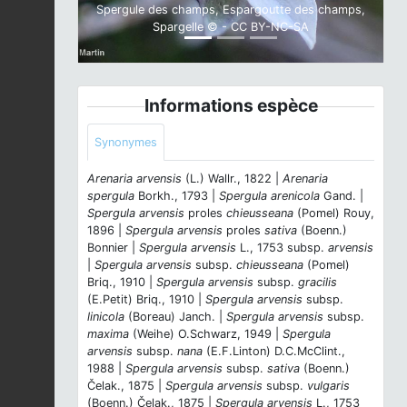
Spergule des champs, Espargoutte des champs,
Spargelle © - CC BY-NC-SA
Informations espèce
Synonymes
Arenaria arvensis
(L.) Wallr., 1822 |
Arenaria
spergula
Borkh., 1793 |
Spergula arenicola
Gand. |
Spergula arvensis
proles
chieusseana
(Pomel) Rouy,
1896 |
Spergula arvensis
proles
sativa
(Boenn.)
Bonnier |
Spergula arvensis
L., 1753 subsp.
arvensis
|
Spergula arvensis
subsp.
chieusseana
(Pomel)
Briq., 1910 |
Spergula arvensis
subsp.
gracilis
(E.Petit) Briq., 1910 |
Spergula arvensis
subsp.
linicola
(Boreau) Janch. |
Spergula arvensis
subsp.
maxima
(Weihe) O.Schwarz, 1949 |
Spergula
arvensis
subsp.
nana
(E.F.Linton) D.C.McClint.,
1988 |
Spergula arvensis
subsp.
sativa
(Boenn.)
Čelak., 1875 |
Spergula arvensis
subsp.
vulgaris
(Boenn.) Čelak., 1875 |
Spergula arvensis
L., 1753