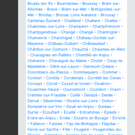
Boulay-les-Ifs
-
Bournezeau
-
Boussay
-
Brain-sur-
Allonnes
-
Brecé
-
Brem-sur-Mer
-
Bretignolles-sur-
Mer
-
Briollay
-
Brissac Loire Aubance
-
Brossay
-
Cantenay-Épinard
-
Chailland
-
Challans
-
Challes
-
Chalonnes-sur-Loire
-
Champéon
-
Champfrémont
-
Champgenéteux
-
Changé
-
Changé
-
Chantrigné
-
Chanverrie
-
Charchigné
-
Château-Gontier-sur-
Mayenne
-
Château-Guibert
-
Châteauneuf
-
Châtillon-sur-Colmont
-
Chauché
-
Chaumes-en-Retz
-
Chavagnes-en-Paillers
-
Chemillé-en-Anjou
-
Chérancé
-
Chevaigné-du-Maine
-
Cholet
-
Cizay-la-
Madeleine
-
Cléré-sur-Layon
-
Clermont-Créans
-
Colombiers-du-Plessis
-
Commequiers
-
Commer
-
Contest
-
Contilly
-
Cordemais
-
Cornillé-les-Caves
-
Corsept
-
Corzé
-
Cossé-le-Vivien
-
Couëron
-
Couesmes-Vaucé
-
Courcemont
-
Courléon
-
Craon
-
Crennes-sur-Fraubée
-
Cuillé
-
Denazé
-
Denée
-
Derval
-
Désertines
-
Divatte-sur-Loire
-
Dollon
-
Dompierre-sur-Yon
-
Doué-en-Anjou
-
Duneau
-
Durtal
-
Écouflant
-
Écuillé
-
Entrammes
-
Épieds
-
Erdre-en-Anjou
-
Ernée
-
Essarts en Bocage
-
Étriché
-
Falleron
-
Fatines
-
Fay-de-Bretagne
-
Fégréac
-
Fercé-sur-Sarthe
-
Fillé
-
Fougeré
-
Fougerolles-du-