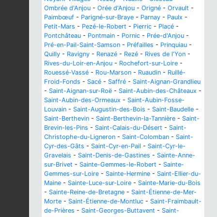
Ombrée d'Anjou
-
Orée d'Anjou
-
Origné
-
Orvault
-
Paimbœuf
-
Parigné-sur-Braye
-
Parnay
-
Paulx
-
Petit-Mars
-
Pezé-le-Robert
-
Pierric
-
Placé
-
Pontchâteau
-
Pontmain
-
Pornic
-
Prée-d'Anjou
-
Pré-en-Pail-Saint-Samson
-
Préfailles
-
Prinquiau
-
Quilly
-
Ravigny
-
Renazé
-
Rezé
-
Rives de l'Yon
-
Rives-du-Loir-en-Anjou
-
Rochefort-sur-Loire
-
Rouessé-Vassé
-
Rou-Marson
-
Ruaudin
-
Ruillé-
Froid-Fonds
-
Sacé
-
Saffré
-
Saint-Aignan-Grandlieu
-
Saint-Aignan-sur-Roë
-
Saint-Aubin-des-Châteaux
-
Saint-Aubin-des-Ormeaux
-
Saint-Aubin-Fosse-
Louvain
-
Saint-Augustin-des-Bois
-
Saint-Baudelle
-
Saint-Berthevin
-
Saint-Berthevin-la-Tannière
-
Saint-
Brevin-les-Pins
-
Saint-Calais-du-Désert
-
Saint-
Christophe-du-Ligneron
-
Saint-Colomban
-
Saint-
Cyr-des-Gâts
-
Saint-Cyr-en-Pail
-
Saint-Cyr-le-
Gravelais
-
Saint-Denis-de-Gastines
-
Sainte-Anne-
sur-Brivet
-
Sainte-Gemmes-le-Robert
-
Sainte-
Gemmes-sur-Loire
-
Sainte-Hermine
-
Saint-Ellier-du-
Maine
-
Sainte-Luce-sur-Loire
-
Sainte-Marie-du-Bois
-
Sainte-Reine-de-Bretagne
-
Saint-Étienne-de-Mer-
Morte
-
Saint-Étienne-de-Montluc
-
Saint-Fraimbault-
de-Prières
-
Saint-Georges-Buttavent
-
Saint-