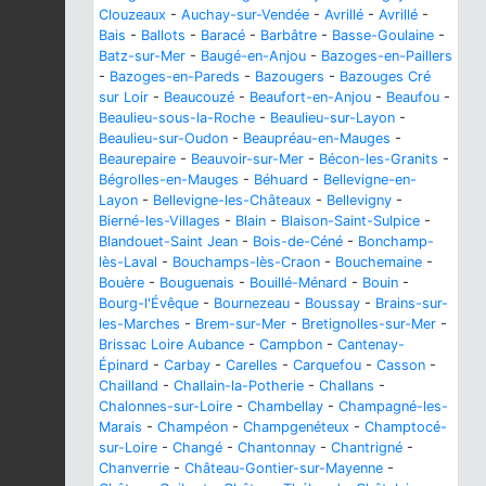
Clouzeaux
-
Auchay-sur-Vendée
-
Avrillé
-
Avrillé
-
Bais
-
Ballots
-
Baracé
-
Barbâtre
-
Basse-Goulaine
-
Batz-sur-Mer
-
Baugé-en-Anjou
-
Bazoges-en-Paillers
-
Bazoges-en-Pareds
-
Bazougers
-
Bazouges Cré
sur Loir
-
Beaucouzé
-
Beaufort-en-Anjou
-
Beaufou
-
Beaulieu-sous-la-Roche
-
Beaulieu-sur-Layon
-
Beaulieu-sur-Oudon
-
Beaupréau-en-Mauges
-
Beaurepaire
-
Beauvoir-sur-Mer
-
Bécon-les-Granits
-
Bégrolles-en-Mauges
-
Béhuard
-
Bellevigne-en-
Layon
-
Bellevigne-les-Châteaux
-
Bellevigny
-
Bierné-les-Villages
-
Blain
-
Blaison-Saint-Sulpice
-
Blandouet-Saint Jean
-
Bois-de-Céné
-
Bonchamp-
lès-Laval
-
Bouchamps-lès-Craon
-
Bouchemaine
-
Bouère
-
Bouguenais
-
Bouillé-Ménard
-
Bouin
-
Bourg-l'Évêque
-
Bournezeau
-
Boussay
-
Brains-sur-
les-Marches
-
Brem-sur-Mer
-
Bretignolles-sur-Mer
-
Brissac Loire Aubance
-
Campbon
-
Cantenay-
Épinard
-
Carbay
-
Carelles
-
Carquefou
-
Casson
-
Chailland
-
Challain-la-Potherie
-
Challans
-
Chalonnes-sur-Loire
-
Chambellay
-
Champagné-les-
Marais
-
Champéon
-
Champgenéteux
-
Champtocé-
sur-Loire
-
Changé
-
Chantonnay
-
Chantrigné
-
Chanverrie
-
Château-Gontier-sur-Mayenne
-