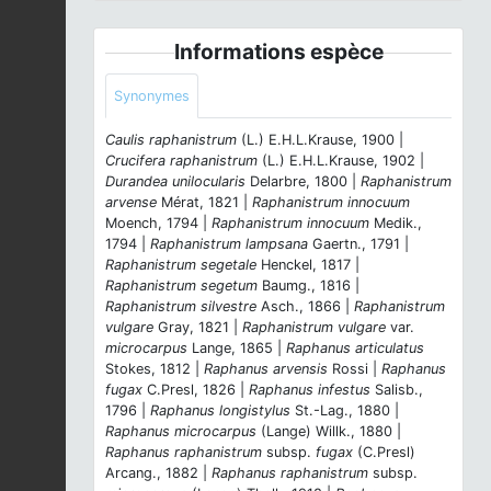
Informations espèce
Synonymes
Caulis raphanistrum
(L.) E.H.L.Krause, 1900 |
Crucifera raphanistrum
(L.) E.H.L.Krause, 1902 |
Durandea unilocularis
Delarbre, 1800 |
Raphanistrum
arvense
Mérat, 1821 |
Raphanistrum innocuum
Moench, 1794 |
Raphanistrum innocuum
Medik.,
1794 |
Raphanistrum lampsana
Gaertn., 1791 |
Raphanistrum segetale
Henckel, 1817 |
Raphanistrum segetum
Baumg., 1816 |
Raphanistrum silvestre
Asch., 1866 |
Raphanistrum
vulgare
Gray, 1821 |
Raphanistrum vulgare
var.
microcarpus
Lange, 1865 |
Raphanus articulatus
Stokes, 1812 |
Raphanus arvensis
Rossi |
Raphanus
fugax
C.Presl, 1826 |
Raphanus infestus
Salisb.,
1796 |
Raphanus longistylus
St.-Lag., 1880 |
Raphanus microcarpus
(Lange) Willk., 1880 |
Raphanus raphanistrum
subsp.
fugax
(C.Presl)
Arcang., 1882 |
Raphanus raphanistrum
subsp.