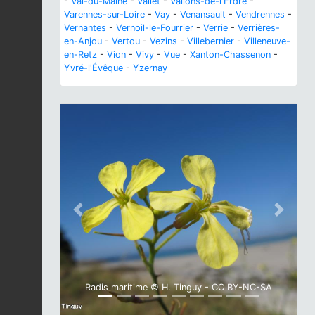
-
Val-du-Maine
-
Vallet
-
Vallons-de-l'Erdre
-
Varennes-sur-Loire
-
Vay
-
Venansault
-
Vendrennes
-
Vernantes
-
Vernoil-le-Fourrier
-
Verrie
-
Verrières-
en-Anjou
-
Vertou
-
Vezins
-
Villebernier
-
Villeneuve-
en-Retz
-
Vion
-
Vivy
-
Vue
-
Xanton-Chassenon
-
Yvré-l'Évêque
-
Yzernay
Previous
Next
Radis maritime © H. Tinguy - CC BY-NC-SA