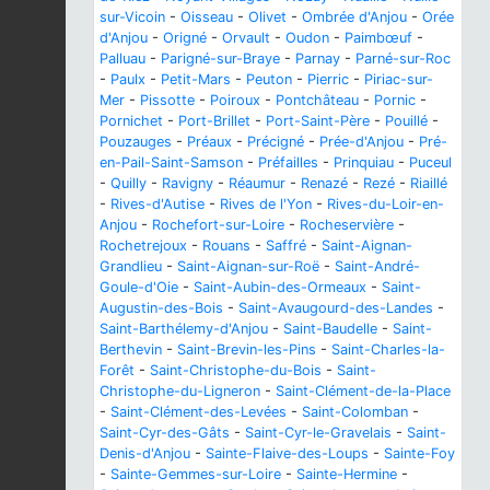
sur-Vicoin
-
Oisseau
-
Olivet
-
Ombrée d'Anjou
-
Orée
d'Anjou
-
Origné
-
Orvault
-
Oudon
-
Paimbœuf
-
Palluau
-
Parigné-sur-Braye
-
Parnay
-
Parné-sur-Roc
-
Paulx
-
Petit-Mars
-
Peuton
-
Pierric
-
Piriac-sur-
Mer
-
Pissotte
-
Poiroux
-
Pontchâteau
-
Pornic
-
Pornichet
-
Port-Brillet
-
Port-Saint-Père
-
Pouillé
-
Pouzauges
-
Préaux
-
Précigné
-
Prée-d'Anjou
-
Pré-
en-Pail-Saint-Samson
-
Préfailles
-
Prinquiau
-
Puceul
-
Quilly
-
Ravigny
-
Réaumur
-
Renazé
-
Rezé
-
Riaillé
-
Rives-d'Autise
-
Rives de l'Yon
-
Rives-du-Loir-en-
Anjou
-
Rochefort-sur-Loire
-
Rocheservière
-
Rochetrejoux
-
Rouans
-
Saffré
-
Saint-Aignan-
Grandlieu
-
Saint-Aignan-sur-Roë
-
Saint-André-
Goule-d'Oie
-
Saint-Aubin-des-Ormeaux
-
Saint-
Augustin-des-Bois
-
Saint-Avaugourd-des-Landes
-
Saint-Barthélemy-d'Anjou
-
Saint-Baudelle
-
Saint-
Berthevin
-
Saint-Brevin-les-Pins
-
Saint-Charles-la-
Forêt
-
Saint-Christophe-du-Bois
-
Saint-
Christophe-du-Ligneron
-
Saint-Clément-de-la-Place
-
Saint-Clément-des-Levées
-
Saint-Colomban
-
Saint-Cyr-des-Gâts
-
Saint-Cyr-le-Gravelais
-
Saint-
Denis-d'Anjou
-
Sainte-Flaive-des-Loups
-
Sainte-Foy
-
Sainte-Gemmes-sur-Loire
-
Sainte-Hermine
-