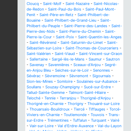
Cloucq
-
Saint-Molf
-
Saint-Nazaire
-
Saint-Nicolas-
de-Redon
-
Saint-Paul-du-Bois
-
Saint-Paul-Mont-
Penit
-
Saint-Père-en-Retz
-
Saint-Philbert-de-
Bouaine
-
Saint-Philbert-de-Grand-Lieu
-
Saint-
Philbert-du-Peuple
-
Saint-Pierre-des-Landes
-
Saint-
Pierre-des-Nids
-
Saint-Pierre-du-Chemin
-
Saint-
Pierre-la-Cour
-
Saint-Poix
-
Saint-Quentin-les-Anges
-
Saint-Révérend
-
Saint-Saturnin-du-Limet
-
Saint-
Sébastien-sur-Loire
-
Saint-Thomas-de-Courceriers
-
Saint-Valérien
-
Saint-Viaud
-
Saint-Vincent-sur-Graon
-
Sallertaine
-
Sargé-lès-le-Mans
-
Saumur
-
Sautron
-
Savenay
-
Savennières
-
Sceaux-d'Anjou
-
Segré-
en-Anjou Bleu
-
Seiches-sur-le-Loir
-
Senonnes
-
Sévérac
-
Sèvremoine
-
Sèvremont
-
Sigournais
-
Sion-les-Mines
-
Somloire
-
Soulaines-sur-Aubance
-
Soullans
-
Souzay-Champigny
-
Sucé-sur-Erdre
-
Tallud-Sainte-Gemme
-
Talmont-Saint-Hilaire
-
Teloché
-
Tennie
-
Terranjou
-
Thorigné-d'Anjou
-
Thorigné-en-Charnie
-
Thorigny
-
Thouaré-sur-Loire
-
Thouarsais-Bouildroux
-
Tiercé
-
Tiffauges
-
Torcé-
Viviers-en-Charnie
-
Toutlemonde
-
Touvois
-
Trans-
sur-Erdre
-
Trémentines
-
Tuffalun
-
Turquant
-
Vairé
-
Vair-sur-Loire
-
Val d'Erdre-Auxence
-
Val-du-Layon