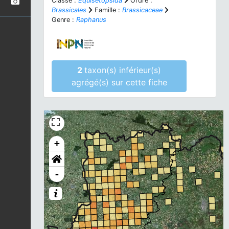
Classe :
Equisetopsida
Ordre :
Brassicales
Famille :
Brassicaceae
Genre :
Raphanus
2
taxon(s) inférieur(s)
agrégé(s) sur cette fiche
+
-