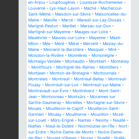
en-Anjou
-
Loupfougères
-
Louresse-Rochemenier
-
Louverné
-
Lys-Haut-Layon
-
Maché
-
Machecoul-
Saint-Même
-
Maisdon-sur-Sèvre
-
Maisoncelles-du-
Maine
-
Malville
-
Marcé
-
Mareuil-sur-Lay-Dissais
-
Marigné-Peuton
-
Marillet
-
Marsac-sur-Don
-
Martigné-sur-Mayenne
-
Mauges-sur-Loire
-
Maulévrier
-
Mauves-sur-Loire
-
Mayenne
-
Mazé-
Milon
-
Mée
-
Ménil
-
Méral
-
Mervent
-
Meslay-du-
Maine
-
Mesnard-la-Barotière
-
Mesquer
-
Miré
-
Moisdon-la-Rivière
-
Monnières
-
Monsireigne
-
Montaigu-Vendée
-
Montaudin
-
Montbert
-
Montenay
-
Montflours
-
Montigné-lès-Rairies
-
Montilliers
-
Montjean
-
Montoir-de-Bretagne
-
Montournais
-
Montrelais
-
Montreuil
-
Montreuil-Bellay
-
Montreuil-
Poulay
-
Montreuil-sur-Loir
-
Montreuil-sur-Maine
-
Montrevault-sur-Èvre
-
Montréverd
-
Mont-Saint-
Jean
-
Montsoreau
-
Montsûrs
-
Morannes sur
Sarthe-Daumeray
-
Moreilles
-
Mortagne-sur-Sèvre
-
Mouais
-
Mouilleron-le-Captif
-
Mouilleron-Saint-
Germain
-
Moulay
-
Mouliherne
-
Mouzillon
-
Mozé-
sur-Louet
-
Mûrs-Erigné
-
Nantes
-
Nesmy
-
Neuillé
-
Niafles
-
Nieul-le-Dolent
-
Noirmoutier-en-l'Île
-
Nort-
sur-Erdre
-
Notre-Dame-de-Monts
-
Notre-Dame-
de-Riez
-
Noyant-Villages
-
Nozay
-
Nuaillé
-
Nuillé-