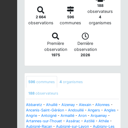
188
observateurs
2 664
596
4
observations
communes
organismes
Première
Dernière
observation
observation
1975
2026
596
communes
4
organismes
188
observateurs
Abbaretz
-
Ahuillé
-
Aizenay
-
Alexain
-
Allonnes
-
Ancenis-Saint-Géréon
-
Andouillé
-
Angers
-
Angles
-
Angrie
-
Antoigné
-
Armaillé
-
Aron
-
Arquenay
-
Artannes-sur-Thouet
-
Assérac
-
Astillé
-
Athée
-
Aubigné-Racan
-
Aubigné-sur-Layon
-
Aubigny-Les