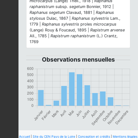
microcarpus
(Lange) Thell., 1918 |
Raphanus
raphanistrum
subsp.
segetum
Bonnier, 1912 |
Raphanus segetum
Clavaud, 1881 |
Raphanus
stylosus
Dulac, 1867 |
Raphanus sylvestris
Lam.,
1779 |
Raphanus sylvestris
proles
microcarpus
(Lange) Rouy & Foucaud, 1895 |
Rapistrum arvense
All., 1785 |
Rapistrum raphanistrum
(L.) Crantz,
1769
Observations mensuelles
Accueil
|
Site du CEN Pays de la Loire
|
Conception et crédits
|
Mentions légales