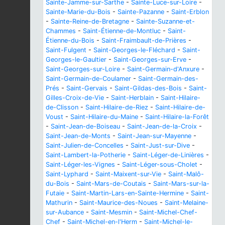
Sainte-Jamme-sur-Sarthe
-
Sainte-Luce-sur-Loire
-
Sainte-Marie-du-Bois
-
Sainte-Pazanne
-
Saint-Erblon
-
Sainte-Reine-de-Bretagne
-
Sainte-Suzanne-et-
Chammes
-
Saint-Étienne-de-Montluc
-
Saint-
Étienne-du-Bois
-
Saint-Fraimbault-de-Prières
-
Saint-Fulgent
-
Saint-Georges-le-Fléchard
-
Saint-
Georges-le-Gaultier
-
Saint-Georges-sur-Erve
-
Saint-Georges-sur-Loire
-
Saint-Germain-d'Anxure
-
Saint-Germain-de-Coulamer
-
Saint-Germain-des-
Prés
-
Saint-Gervais
-
Saint-Gildas-des-Bois
-
Saint-
Gilles-Croix-de-Vie
-
Saint-Herblain
-
Saint-Hilaire-
de-Clisson
-
Saint-Hilaire-de-Riez
-
Saint-Hilaire-de-
Voust
-
Saint-Hilaire-du-Maine
-
Saint-Hilaire-la-Forêt
-
Saint-Jean-de-Boiseau
-
Saint-Jean-de-la-Croix
-
Saint-Jean-de-Monts
-
Saint-Jean-sur-Mayenne
-
Saint-Julien-de-Concelles
-
Saint-Just-sur-Dive
-
Saint-Lambert-la-Potherie
-
Saint-Léger-de-Linières
-
Saint-Léger-les-Vignes
-
Saint-Léger-sous-Cholet
-
Saint-Lyphard
-
Saint-Maixent-sur-Vie
-
Saint-Malô-
du-Bois
-
Saint-Mars-de-Coutais
-
Saint-Mars-sur-la-
Futaie
-
Saint-Martin-Lars-en-Sainte-Hermine
-
Saint-
Mathurin
-
Saint-Maurice-des-Noues
-
Saint-Melaine-
sur-Aubance
-
Saint-Mesmin
-
Saint-Michel-Chef-
Chef
-
Saint-Michel-en-l'Herm
-
Saint-Michel-le-