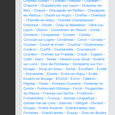
Château-Guibert
-
Château-Thébaud
-
Châtelain
-
Chauché
-
Chaudefonds-sur-Layon
-
Chaumes-en-
Retz
-
Chauvé
-
Chavagnes-en-Paillers
-
Chavagnes-
les-Redoux
-
Chazé-sur-Argos
-
Cheffes
-
Chemazé
-
Chemillé-en-Anjou
-
Chenillé-Champteussé
-
Chérancé
-
Cholet
-
Cizay-la-Madeleine
-
Cléré-sur-
Layon
-
Clisson
-
Colombiers-du-Plessis
-
Conlie
-
Connerré
-
Conquereuil
-
Contest
-
Contilly
-
Corcoué-sur-Logne
-
Cordemais
-
Coron
-
Corsept
-
Cosmes
-
Cossé-le-Vivien
-
Coudray
-
Coudrecieux
-
Couëron
-
Couffé
-
Courbeveille
-
Courcemont
-
Courléon
-
Crennes-sur-Fraubée
-
Crissé
-
Cugand
-
Cuillé
-
Daon
-
Denée
-
Dénezé-sous-Doué
-
Divatte-
sur-Loire
-
Doix lès Fontaines
-
Dompierre-sur-Yon
-
Donges
-
Doué-en-Anjou
-
Durtal
-
Écouflant
-
Écuillé
-
Entrammes
-
Épieds
-
Erdre-en-Anjou
-
Ernée
-
Essarts en Bocage
-
Étriché
-
Évron
-
Falleron
-
Fégréac
-
Feneu
-
Fontaine-Couverte
-
Fontenay-le-
Comte
-
Fontevraud-l'Abbaye
-
Forcé
-
Fougerolles-
du-Plessis
-
Fresnay-sur-Sarthe
-
Froidfond
-
Fromentières
-
Frossay
-
Gennes-Longuefuye
-
Gennes-Val-de-Loire
-
Gesvres
-
Gétigné
-
Givrand
-
Gorges
-
Grand-Auverné
-
Grandchamps-des-
Fontaines
-
Grand'Landes
-
Grazay
-
Grez-en-Bouère