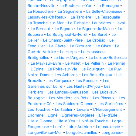
Roche-Neuville
-
La Roche-sur-Yon
-
La Romagne
-
La Rouaudière
-
La Séguinière
-
La Selle-Craonnaise
-
Lassay-les-Châteaux
-
La Tardière
-
La Tessoualle
-
La Tranche-sur-Mer
-
La Turballe
-
Laubrières
-
Laval
-
Le Bernard
-
Le Bignon
-
Le Bignon-du-Maine
-
Le
Boupère
-
Le Bourgneuf-la-Forêt
-
Le Buret
-
Le
Cellier
-
Le Champ-Saint-Père
-
Le Croisic
-
Le
Fenouiller
-
Le Gâvre
-
Le Girouard
-
Le Givre
-
Le
Gué-de-Velluire
-
Le Horps
-
Le Housseau-
Brétignolles
-
Le Lion-d'Angers
-
Le Loroux-Bottereau
-
Le May-sur-Èvre
-
Le Pallet
-
Le Pellerin
-
Le Perrier
-
L'Épine
-
Le Poiré-sur-Vie
-
Le Pouliguen
-
Le Puy-
Notre-Dame
-
Les Achards
-
Les Bois d'Anjou
-
Les
Brouzils
-
Les Cerqueux
-
Les Epesses
-
Les
Garennes sur Loire
-
Les Hauts-d'Anjou
-
Les
Herbiers
-
Les Landes-Genusson
-
Les Lucs-sur-
Boulogne
-
Les Moutiers-en-Retz
-
Les Pineaux
-
Les
Ponts-de-Cé
-
Les Sables-d'Olonne
-
Les Sorinières
-
Les Touches
-
Le Tablier
-
Levaré
-
L'Herbergement
-
Lhomme
-
Ligné
-
Lignières-Orgères
-
L'Île-d'Elle
-
L'Île-d'Olonne
-
L'Île-d'Yeu
-
Livré-la-Touche
-
Loge-
Fougereuse
-
Loiré
-
Loire-Authion
-
Loireauxence
-
Longeville-sur-Mer
-
Longué-Jumelles
-
Longuenée-