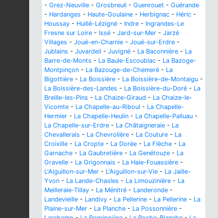
-
Grez-Neuville
-
Grosbreuil
-
Guenrouet
-
Guérande
-
Hardanges
-
Haute-Goulaine
-
Herbignac
-
Héric
-
Houssay
-
Huillé-Lézigné
-
Indre
-
Ingrandes-Le
Fresne sur Loire
-
Issé
-
Jard-sur-Mer
-
Jarzé
Villages
-
Joué-en-Charnie
-
Joué-sur-Erdre
-
Jublains
-
Juvardeil
-
Juvigné
-
La Baconnière
-
La
Barre-de-Monts
-
La Baule-Escoublac
-
La Bazoge-
Montpinçon
-
La Bazouge-de-Chemeré
-
La
Bigottière
-
La Boissière
-
La Boissière-de-Montaigu
-
La Boissière-des-Landes
-
La Boissière-du-Doré
-
La
Breille-les-Pins
-
La Chaize-Giraud
-
La Chaize-le-
Vicomte
-
La Chapelle-au-Riboul
-
La Chapelle-
Hermier
-
La Chapelle-Heulin
-
La Chapelle-Palluau
-
La Chapelle-sur-Erdre
-
La Châtaigneraie
-
La
Chevallerais
-
La Chevrolière
-
La Couture
-
La
Croixille
-
La Cropte
-
La Dorée
-
La Flèche
-
La
Garnache
-
La Gaubretière
-
La Genétouze
-
La
Gravelle
-
La Grigonnais
-
La Haie-Fouassière
-
L'Aiguillon-sur-Mer
-
L'Aiguillon-sur-Vie
-
La Jaille-
Yvon
-
La Lande-Chasles
-
La Limouzinière
-
La
Meilleraie-Tillay
-
La Ménitré
-
Landeronde
-
Landevieille
-
Landivy
-
La Pellerine
-
La Pellerine
-
La
Plaine-sur-Mer
-
La Planche
-
La Possonnière
-
Larchamp
-
La Regrippière
-
La Roche-Blanche
-
La